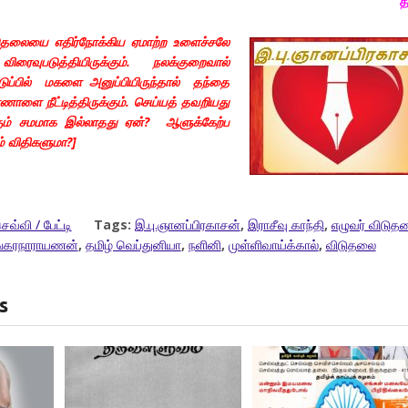
த
விடுதலையை எதிர்நோக்கிய ஏமாற்ற உளைச்சலே
வுபடுத்தியிருக்கும். நலக்குறைவால்
ிடுப்பில் மகளை அனுப்பியிருந்தால் தந்தை
ளை நீட்டித்திருக்கும். செய்யத் தவறியது
்கும் சமமாக இல்லாதது ஏன்? ஆளுக்கேற்ப
் விதிகளுமா?]
ெவ்வி / பேட்டி
Tags:
இ.பு.ஞானப்பிரகாசன்
,
இராசீவு காந்தி
,
எழுவர் விடுத
ங்கரநாராயணன்
,
தமிழ் வெப்துனியா
,
நளினி
,
முள்ளிவாய்க்கால்
,
விடுதலை
s