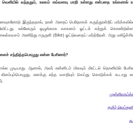
 வெளியில் வந்ததும்,
உலகம் எவ்வளவு மாறி உள்ளது என்பதை உங்களால் 
ுகளோடு இருந்ததால், நான் அதைப் பெரிதாகக் கருத்தூன்றிப் பார்க்கவில
விட்டது. எல்லோரும் ஒழுங்காக வாகனம் ஓட்டக் கற்றுக் கொண்டுள்ளன
ைக்கவசம் அணிந்து ஈருருளி (Bike) ஓட்டுவதைப் பார்த்தேன். அது மகிழ்ச்ச
களைச் சந்தித்தபொழுது என்ன பேசினார்?
 முடியாது. ஆனால், அவர் என்னிடம் மிகவும் மிரட்டல் தொனியில் பேசின
கா கிளம்பும்பொழுது, எனக்கு எந்த வசதியும் செய்து கொடுக்கக் கூடாது எ
்.
முள்ளிவாய்க்
தமிழ் வெப்துன
கூ