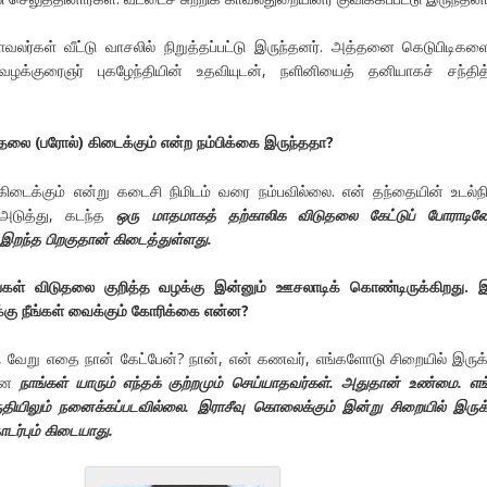
வலர்கள் வீட்டு வாசலில் நிறுத்தப்பட்டு இருந்தனர். அத்தனை கெடுபிடிகளை
வழக்குரைஞர் புகழேந்தியின் உதவியுடன், நளினியைத் தனியாகச் சந்தித்
தலை (பரோல்) கிடைக்கும் என்ற நம்பிக்கை இருந்ததா?
டைக்கும் என்று கடைசி நிமிடம் வரை நம்பவில்லை. என் தந்தையின் உடல்
டுத்து, கடந்த
ஒரு மாதமாகத்
தற்காலிக விடுதலை கேட்டுப் போராடின
 இறந்த பிறகுதான்
கிடைத்துள்ளது.
்கள் விடுதலை குறித்த
வழக்கு இன்னும் ஊசலாடிக் கொண்டிருக்கிறது. 
க்கு
நீங்கள் வைக்கும் கோரிக்கை என்ன?
ேறு எதை நான் கேட்பேன்? நான், என் கணவர், எங்களோடு சிறையில் இருக்
 என
நாங்கள்
யாரும் எந்தக் குற்றமும் செய்யாதவர்கள். அதுதான் உண்மை.
எங
தியிலும் நனைக்கப்படவில்லை. இராசீவு கொலைக்கும் இன்று சிறையில்
இருக்
டர்பும் கிடையாது.