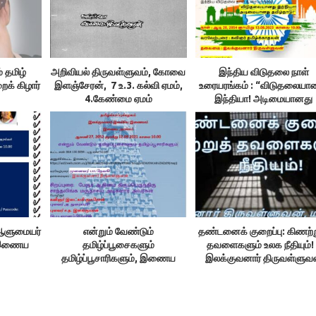
 தமிழ்
அறிவியல் திருவள்ளுவம், கோவை
இந்திய விடுதலை நாள்
ைக் கிழார்
இளஞ்சேரன், 7 உ.3. கல்வி ஏமம்,
உரையரங்கம் : “விடுதலையா
4.கேண்மை ஏமம்
இந்தியா! அடிமையானது
தமிழ்நாடு?”
: ஆளுமையர்
என்றும் வேண்டும்
தண்டனைக் குறைப்பு: கிணற்ற
: இணைய
தமிழ்ப்பூசைகளும்
தவளைகளும் உலக நீதியும்!
தமிழ்ப்பூசாரிகளும், இணைய
இலக்குவனார் திருவள்ளுவ
அரங்கம், 12.09.21