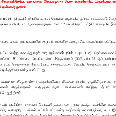
் சிறைகளிலேயே, தண்டனை அடைந்துள்ள பெண் கைதிகளில், மிகுதியான க
ட்டுள்ளவர் நளினி.
ர் (பிரதமர்) இராசீவு காந்தி கொலை வழக்கில் குற்றம் சாட்டப்பட்டு வேலூ
டுள்ள நளினி, 25 ஆண்டுகளுக்குப் பின் 12 மணி நேரம் மட்டும் சிறையில் இரு
்தை சங்கர நாராயணனின் இறுதிச் சடங்கில் கலந்து கொள்வதற்காக மட்டும்.
வு பெற்ற காவல்துறைச் சார்-ஆய்வாளர் (Sub-inspector). நெல்லை மாவட
 வந்தார். 91 அகவை நிரம்பிய அவர், இந்த மாதம் (பிப்பிரவரி) 23-ஆம் நாள் 
ைய உடல் சென்னைக் கோட்டூர்புரம் எல்லையம்மன் கோயில் தெருவில் உள்ள ந
டுக்குக் கொண்டு வரப்பட்டது.
என்பதால், தி.மு.க-வினர் மிகுதியானோர் வீட்டைச் சுற்றிக் குழுமியிருந்தனர். த
தலைச் சிறுத்தைகள், ம.தி.மு.க ஆகிய கட்சிகளைச் சேர்ந்த பற்பலர் ச
 செலுத்தினர்.
கள் கட்சியின் தலைவர் தொல்.திருமாவளவன், நாம் தமிழர் கட்சியின் த
ான், மனிதநேய மக்கள் கட்சிச் சட்டமன்ற உறுப்பினர் சவாகிருல்லா, தடா இர
ெலுத்தினார்கள். வீட்டைச் சுற்றிக் காவல்துறையினர் குவிக்கப்பட்டு இருந்தனர