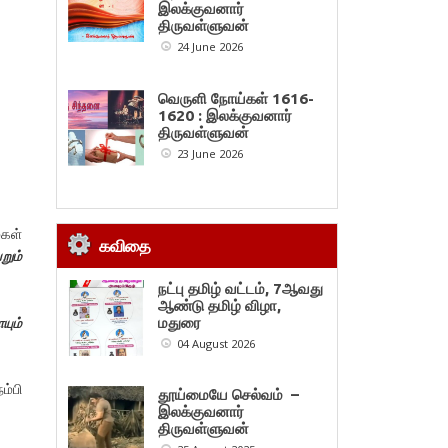
இலக்குவனார்
திருவள்ளுவன்
24 June 2026
வெருளி நோய்கள் 1616-
1620 : இலக்குவனார்
திருவள்ளுவன்
23 June 2026
மகள்
கவிதை
றும்
நட்பு தமிழ் வட்டம், 7ஆவது
ஆண்டு தமிழ் விழா,
ும்
மதுரை
04 August 2026
ம்பி
தூய்மையே செல்வம் –
இலக்குவனார்
திருவள்ளுவன்