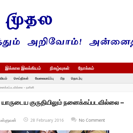
இக்கால இலக்கியம்
நிகழ்வுகள்
நோக்கம்
வியம்
செய்திகள்
வேலைவாய்ப்பு
பிற
தொடர்பு
நனைக்கப்படவில்லை – நளினி
 யாருடைய குருதியிலும் நனைக்கப்படவில்லை –
வள்ளுவன்
28 February 2016
No Comment