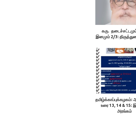
கரு. தடைச்சட்டமும்
இனமும் 2/3: திருத்துற
தமிழ்க்காப்புக்கழகம்
உரை 13, 14 & 15
அரங்கம்