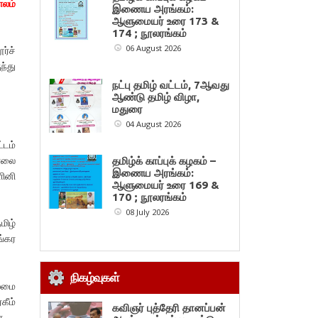
ாலம்
இணைய அரங்கம்:
ஆளுமையர் உரை 173 &
174 ; நூலரங்கம்
06 August 2026
ர்ச்
ந்து
நட்பு தமிழ் வட்டம், 7ஆவது
ஆண்டு தமிழ் விழா,
மதுரை
04 August 2026
்டம்
மாலை
தமிழ்க் காப்புக் கழகம் –
இணைய அரங்கம்:
ளினி
ஆளுமையர் உரை 169 &
170 ; நூலரங்கம்
08 July 2026
மிழ்
ங்கர
நிகழ்வுகள்
லைமை
கீம்
கவிஞர் புத்தேரி தானப்பன்
்.