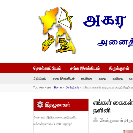
தொல்காப்பியம்
சங்க இலக்கியம்
திருக்குறள்
அறிவியல்
சமய இலக்கியம்
கட்டுரை
கதை
கவிதை
பா
You Are Here :
Home
»
செய்திகள்
»
எங்கள் கைகள் யாருடைய குருதியிலும் 
எங்கள் கைகள்
இதழுரைகள்
நளினி
அரசியல் அதிர்வலை ஏற்படுத்திய
இலக்குவனார் திரு
மக்கள்நலக்கூட்டணி மாநாடு!