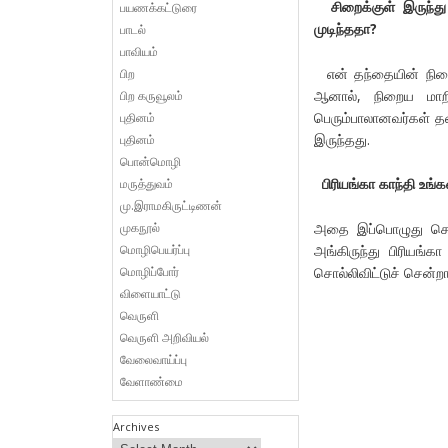
சிறைக்குள் இருந்து
பயணக்கட்டுரை
முடிந்ததா?
பாடல்
பாவியம்
என் தந்தையின் நினைவ
பிற
ஆனால், நிறைய மாறி
பிற கருவூலம்
பெரும்பாலானவர்கள் தல
புதினம்
இருந்தது.
புதினம்
பொன்மொழி
பிரியங்கா காந்தி உங்
மருத்துவம்
மு.இராமகிருட்டிணன்
முகநூல்
அதை இப்பொழுது சொல்ல
மொழிபெயர்ப்பு
அங்கிருந்து பிரியங்
மொழிப்போர்
சொல்லிவிட்டுச் சென்றார
விளையாட்டு
வெருளி
வெருளி அறிவியல்
வேலைவாய்ப்பு
வேளாண்மை
Archives