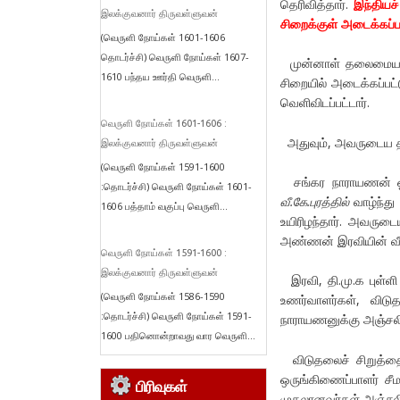
தெரிவித்தார்.
இந்தியச
இலக்குவனார் திருவள்ளுவன்
சிறைக்குள் அடைக்கப்ப
(வெருளி நோய்கள் 1601-1606
தொடர்ச்சி) வெருளி நோய்கள் 1607-
முன்னாள் தலைமையமைச்ச
1610 பந்தய ஊர்தி வெருளி...
சிறையில் அடைக்கப்பட்
வெளிவிடப்பட்டார்.
வெருளி நோய்கள் 1601-1606 :
அதுவும், அவருடைய தந
இலக்குவனார் திருவள்ளுவன்
(வெருளி நோய்கள் 1591-1600
சங்கர நாராயணன் ஓய்
:தொடர்ச்சி) வெருளி நோய்கள் 1601-
வீ.கே.புரத்தில்
வாழ்ந்து
1606 பத்தாம் வகுப்பு வெருளி...
உயிரிழந்தார். அவருட
அண்ணன் இரவியின் வீட்
வெருளி நோய்கள் 1591-1600 :
இலக்குவனார் திருவள்ளுவன்
இரவி, தி.மு.க புள்ளி 
(வெருளி நோய்கள் 1586-1590
உணர்வாளர்கள், விடு
:தொடர்ச்சி) வெருளி நோய்கள் 1591-
நாராயணனுக்கு அஞ்சலி
1600 பதினொன்றாவது வார வெருளி...
விடுதலைச் சிறுத்தை
ஒருங்கிணைப்பாளர் சீம
பிரிவுகள்
முதலானவர்கள் அஞ்சலி ச