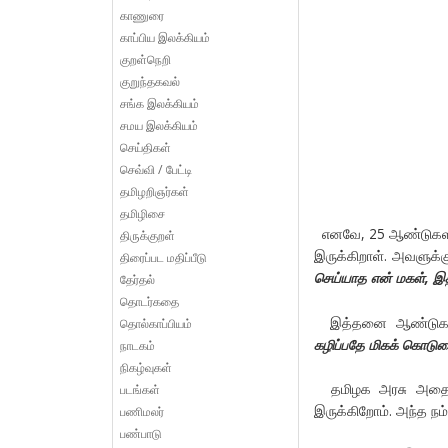
காணுரை
காப்பிய இலக்கியம்
குறள்நெறி
குறுந்தகவல்
சங்க இலக்கியம்
சமய இலக்கியம்
செய்திகள்
செவ்வி / பேட்டி
தமிழறிஞர்கள்
தமிழிசை
எனவே, 25 ஆண்டுகளாகச
திருக்குறள்
இருக்கிறாள். அவளுக்
திரைப்பட மதிப்பீடு
செய்யாத
என் மகள்,
இத
தேர்தல்
தொடர்கதை
இத்தனை ஆண்டுகளில் 
தொல்காப்பியம்
கழிப்பதே மிகக்
கொடுமை
நாடகம்
நிகழ்வுகள்
தமிழக அரசு அதைச் ச
படங்கள்
இருக்கிறோம். அந்த ந
பணிமலர்
பண்பாடு