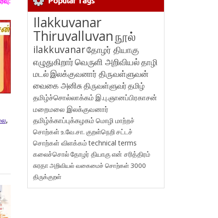
Popular Tags
ரவு
:
Ilakkuvanar
Thiruvalluvan
நூல்
ilakkuvanar
தோழர் தியாகு
எழுதுகிறார்
வெருளி அறிவியல்
தாழி
மடல்
இலக்குவனார் திருவள்ளுவன்
வைகை அனிசு
திருவள்ளுவர்
தமிழ்
தமிழ்ச்சொல்லாக்கம்
இ.பு.ஞானப்பிரகாசன்
மறைமலை இலக்குவனார்
லை
,
தமிழ்க்காப்புக்கழகம்
மொழி மாற்றச்
சொற்கள்
உ.வே.சா.
குறள்நெறி
சட்டச்
சொற்கள் விளக்கம்
technical terms
கலைச்சொல்
தோழர் தியாகு
என் சரித்திரம்
சுரதா
அறிவியல் வகைமைச் சொற்கள் 3000
திருக்குறள்