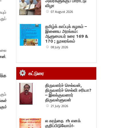
அவர்களுக்குப் பாராட்டு
விழா
07 August 2026
யும்
துப்
தமிழ்க் காப்புக் கழகம் –
இணைய அரங்கம்:
ஆளுமையர் உரை 169 &
170 ; நூலரங்கம்
08 July 2026
நிலை
ேன்.
கட்டுரை
இந்த
திருவளர்ச் செல்வன்,
திருவளர்ச் செல்வி சரியா?
கும்
– இலக்குவனார்
திருவள்ளுவன்
்கள்
21 July 2026
கும்
ல கரத்தை rh எனக்
குறிப்பிடுவோம்!-