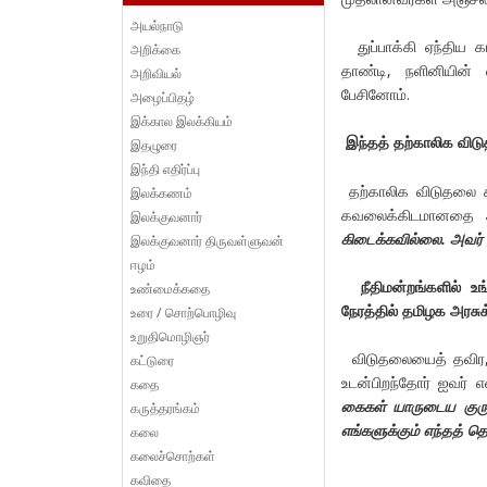
அயல்நாடு
துப்பாக்கி ஏந்திய கா
அறிக்கை
தாண்டி, நளினியின் 
அறிவியல்
பேசினோம்.
அழைப்பிதழ்
இக்கால இலக்கியம்
இந்தத் தற்காலிக விடு
இதழுரை
இந்தி எதிர்ப்பு
தற்காலிக விடுதலை கி
இலக்கணம்
கவலைக்கிடமானதை அ
இலக்குவனார்
கிடைக்கவில்லை. அவர்
இலக்குவனார் திருவள்ளுவன்
ஈழம்
நீதிமன்றங்களில் உங
உண்மைக்கதை
நேரத்தில் தமிழக அரசு
உரை / சொற்பொழிவு
உறுதிமொழிஞர்
விடுதலையைத் தவிர, வ
கட்டுரை
உடன்பிறந்தோர் ஐவர்
கதை
கைகள்
யாருடைய குரு
கருத்தரங்கம்
எங்களுக்கும் எந்தத் தொ
கலை
கலைச்சொற்கள்
கவிதை