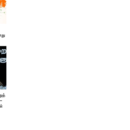
னது
ுத்
 –
ன்