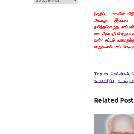
[குறிப்பு : மகளின் 
அவரது இறப்பை விரை
நலிந்தபொழுது காப்புவ
மன அமைதி பெற்று வாணா
யார்? சட்டம் யாவருக
மாறுவனவே சட்டங்களும
Topics:
செய்திகள்
,
ச
காப்பு விடுப்பு
,
கூடல்
,
ச
Related Post