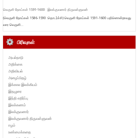
வெருளி நோய்கள் 1591-1600 : இலக்குவனார் திருவள்ளுவன்
(வெருளி நோய்கள் 1586-1590 :தொடர்ச்சி) வெருளி நோய்கள் 1591-1600 பதினொன்றாவது
வார வெருளி...
பிரிவுகள்
அயல்நாடு
அறிக்கை
அறிவியல்
அழைப்பிதழ்
இக்கால இலக்கியம்
இதழுரை
இந்தி எதிர்ப்பு
இலக்கணம்
இலக்குவனார்
இலக்குவனார் திருவள்ளுவன்
ஈழம்
உண்மைக்கதை