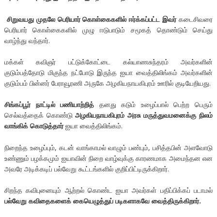
சிறுவயது முதலே பெரியார் கொள்கைகளில் ஈர்க்கப்பட்ட இவர்
கடைசிவரை
பெரியார் கொள்கைகளில் முழு ஈடுபாடும் சமூகத் தொண்டும் செய்து
வாழ்ந்து வந்தார்.
மக்கள் கவிஞர் பட்டுக்கோட்டை கல்யாணசுந்தரம் அவர்களின்
குடும்பத்தோடு மிகுந்த நட்போடு இருந்த ஐயா வைத்திலிங்கம் அவர்களின்
குடும்பம் பின்னர் பேராவூரணி அருகே அழகியநாயகிபுரம் ஊரில் குடியேறியது.
சிங்கப்பூர் நாட்டில் பணியாற்றித்
தனது கடும் உழைப்பால் பெற்ற பெரும்
செல்வத்தைக் கொண்டு
அழகியநாயகிபுரம் அரசு மருத்துவமனைக்கு நிலம்
வாங்கிக் கொடுத்தார்
ஐயா வைத்திலிங்கம்.
நிறைந்த உழைப்பும், கடன் வாங்காமல் வாழும் பண்பும், பசித்தபின் அளவோடு
உண்ணும் பழக்கமும் ஐயாவின் நிறை வாழ்வுக்கு காரணமாக அமைந்தன என
அவரே அடிக்கடிப் பல்வேறு கூட்டங்களில் குறிப்பிட்டிருக்கிறார்.
சிறந்த கவிபுனையும் ஆற்றல் கொண்ட ஐயா அவர்கள் பதிப்பிக்கப் படாமல்
பல்வேறு கவிதைகளைக் கையெழுத்துப் படிகளாகவே வைத்திருக்கிறார்.