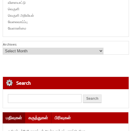
விளையாட்டு
வெருளி
வெருளி அறிவியல்
வேலைவாய்ப்பு
வேளாண்மை
Archives
Search
பதிவுகள்
கருத்துகள்
பிரிவுகள்