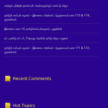
கவிஞர் புத்தேரி தானப்பன் அவர்களுக்குப் பாராட்டு விழா
தமிழ்க் காப்புக் கழகம் – இணைய அரங்கம்: ஆளுமையர் உரை 173 & 174 ;
நூலரங்கம்
இணைய உரை 10, தமிழ்க்காப்புக்கழகம், புதுதில்லி
நட்பு தமிழ் வட்டம், 7ஆவது ஆண்டு தமிழ் விழா, மதுரை
தமிழ்க் காப்புக் கழகம் – இணைய அரங்கம்: ஆளுமையர் உரை 171 & 172 ;
நூலரங்கம்
Recent Comments
Hot Topics