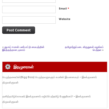
Email
*
Website
«
துபாய் ஈமான் பண்பாட்டு மையத்தின்
தமிழாற்றுப்படை விருதுகள் வழங்கப்
இரத்தத்தான முகாம்
பெற்றன
»
இதழுரைகள்
பெருந்தலையின்(Bigg Boss) பெருந்தவறுகளும் கமலின் இயலாமையும் – இலக்குவனார்
திருவள்ளுவன்
தனித்தமிழ்க்காவலர் இலக்குவனார் வழியில் நற்றமிழ் பேணுவோம்! – இலக்குவனார்
திருவள்ளுவன்