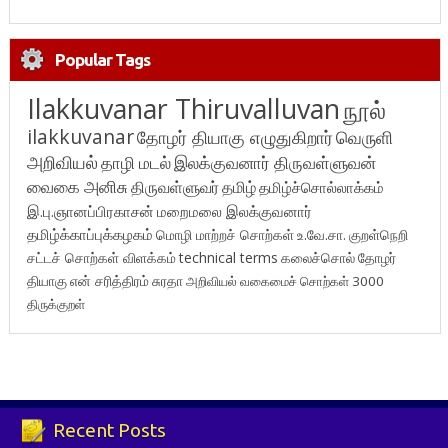
Popular Tags
Ilakkuvanar Thiruvalluvan
நூல்
ilakkuvanar
தோழர் தியாகு எழுதுகிறார்
வெருளி
அறிவியல்
தாழி மடல்
இலக்குவனார் திருவள்ளுவன்
வைகை அனிசு
திருவள்ளுவர்
தமிழ்
தமிழ்ச்சொல்லாக்கம்
இ.பு.ஞானப்பிரகாசன்
மறைமலை இலக்குவனார்
தமிழ்க்காப்புக்கழகம்
மொழி மாற்றச் சொற்கள்
உ.வே.சா.
குறள்நெறி
சட்டச் சொற்கள் விளக்கம்
technical terms
கலைச்சொல்
தோழர்
தியாகு
என் சரித்திரம்
சுரதா
அறிவியல் வகைமைச் சொற்கள் 3000
திருக்குறள்
Recent Posts