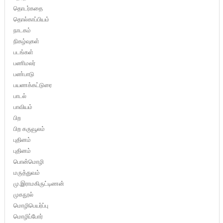
தொடர்கதை
தொல்காப்பியம்
நாடகம்
நிகழ்வுகள்
படங்கள்
பணிமலர்
பண்பாடு
பயணக்கட்டுரை
பாடல்
பாவியம்
பிற
பிற கருவூலம்
புதினம்
புதினம்
பொன்மொழி
மருத்துவம்
மு.இராமகிருட்டிணன்
முகநூல்
மொழிபெயர்ப்பு
மொழிப்போர்