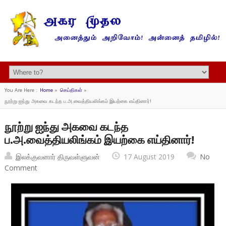
You Are Here :
Home
»
செய்திகள்
»
நூற்று ஐந்து அகவை கடந்த ப.அ.வைத்தியலிங்கம் இயற்கை எய்தினார்!
நூற்று ஐந்து அகவை கடந்த
ப.அ.வைத்தியலிங்கம் இயற்கை எய்தினார்!
இலக்குவனார் திருவள்ளுவன்
17 August 2019
No
Comment