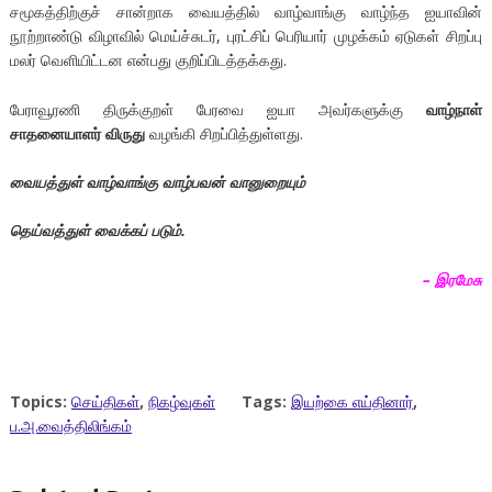
சமூகத்திற்குச் சான்றாக வையத்தில் வாழ்வாங்கு வாழ்ந்த ஐயாவின்
நூற்றாண்டு விழாவில் மெய்ச்சுடர், புரட்சிப் பெரியார் முழக்கம் ஏடுகள் சிறப்பு
மலர் வெளியிட்டன என்பது குறிப்பிடத்தக்கது.
பேராவூரணி திருக்குறள் பேரவை ஐயா அவர்களுக்கு
வாழ்நாள்
சாதனையாளர் விருது
வழங்கி சிறப்பித்துள்ளது.
வையத்துள் வாழ்வாங்கு வாழ்பவன் வானுறையும்
தெய்வத்துள் வைக்கப் படும்.
–
இரமேசு
Topics:
செய்திகள்
,
நிகழ்வுகள்
Tags:
இயற்கை எய்தினார்
,
ப.அ.வைத்திலிங்கம்