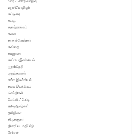
உரை / சொற்பொழிவு
உறுதிமொழிஞர்
கட்டுரை
கதை
கருத்தரங்கம்
கலை
கலைச்சொற்கள்
கவிதை
காணுரை
காப்பிய இலக்கியம்
குறள்நெறி
குறுந்தகவல்
சங்க இலக்கியம்
சமய இலக்கியம்
செய்திகள்
செவ்வி / பேட்டி
தமிழறிஞர்கள்
தமிழிசை
திருக்குறள்
திரைப்பட மதிப்பீடு
தேர்தல்