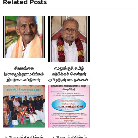
Related Posts
சிவகங்கை
எமனுக்குத் தமிழ்
இராசமுத்துராமலிங்கம்
கற்பிக்கச் சென்றார்
இயற்கை எய்தினார்!
தமிழறிஞர் மா. நன்னன்!
ப.அ.வைத்தியலிங்கம்
ப.அ.வைத்திலிங்கம்