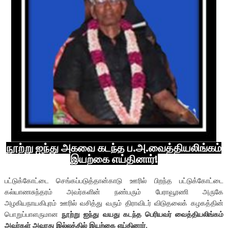
நூற்று
ஐந்து
அகவை
கடந்த
ப
.
அ
.
வைத்தியலிங்கம்
இயற்கை
எய்தினார்!
பட்டுக்கோட்டை செங்கப்படுத்தான்காடு ஊரில் பிறந்த பட்டுக்கோட்டை
கல்யாணசுந்தரம் அவர்களின் நண்பரும் பேராவூரணி அருகே
அழகியநாயகிபுரம் ஊரில் வசித்து வரும் திராவிடர் விடுதலைக் கழகத்தின்
பொறுப்பாளருமான
நூற்று
ஐந்து
வயது
கடந்த
பெரியவர்
வைத்தியலிங்கம்
அவர்கள்
அவரது
இல்லத்தில்
இயற்கை
எய்தினார்
.