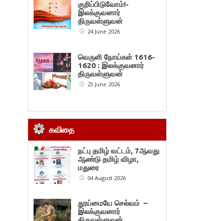
குறிப்பிடுவோம்!-
இலக்குவனார்
திருவள்ளுவன்
24 June 2026
வெருளி நோய்கள் 1616-
1620 : இலக்குவனார்
திருவள்ளுவன்
23 June 2026
கவிதை
நட்பு தமிழ் வட்டம், 7ஆவது
ஆண்டு தமிழ் விழா,
மதுரை
04 August 2026
தூய்மையே செல்வம் –
இலக்குவனார்
திருவள்ளுவன்