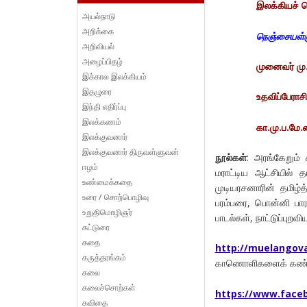
இலக்கியச் 
அயல்நாடு
அறிக்கை
நெஞ்சையள்ளு
அறிவியல்
அழைப்பிதழ்
முனைவர் ம
இக்கால இலக்கியம்
இதழுரை
உதவிப்பேராசி
இந்தி எதிர்ப்பு
இலக்கணம்
கா.மு.ப.மே.ம
இலக்குவனார்
இலக்குவனார் திருவள்ளுவன்
நூல்கள்
: அரங்கேறும் 
ஈழம்
மராட்டிய ஆட்சியில் 
உண்மைக்கதை
முடியரசனாரின் தமிழ்
உரை / சொற்பொழிவு
பரம்பரை, பொன்னி பா
உறுதிமொழிஞர்
பாடல்கள், நாட்டுப்புற
கட்டுரை
கதை
http://muelangov
கருத்தரங்கம்
காணொளிகளைக் கண்ட
கலை
கலைச்சொற்கள்
https://www.fac
கவிதை