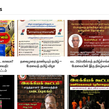
s
்ட காலமா?
தலைமுறை தாண்டியும் தமிழ் –
வட அமெரிக்கத் தமிழ்ச்சங்க
மாவதி:
பேரவைத் தமிழ் விழா
பேரவையின் இரு நிகழ்வுகள
்டம்