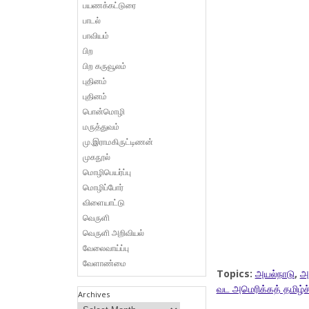
பயணக்கட்டுரை
பாடல்
பாவியம்
பிற
பிற கருவூலம்
புதினம்
புதினம்
பொன்மொழி
மருத்துவம்
மு.இராமகிருட்டிணன்
முகநூல்
மொழிபெயர்ப்பு
மொழிப்போர்
விளையாட்டு
வெருளி
வெருளி அறிவியல்
வேலைவாய்ப்பு
வேளாண்மை
Topics:
அயல்நாடு
,
அ
வட அமெரிக்கத் தமிழ்ச
Archives