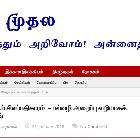
இக்கால இலக்கியம்
நிகழ்வுகள்
நோக்கம்
வியம்
செய்திகள்
வேலைவாய்ப்பு
பிற
தொடர்பு
ி அழைப்பு வழியாகக் கலந்துரையாடல்
 சிலப்பதிகாரம் – பல்வழி அழைப்பு வழியாகக்
்
வள்ளுவன்
21 January 2018
No Comment