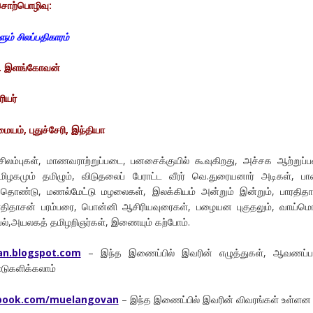
சொற்பொழிவு:
ம் சிலப்பதிகாரம்
ு. இளங்கோவன்
ரியர்
ையம், புதுச்சேரி, இந்தியா
சிலம்புகள், மாணவராற்றுப்படை, பனசைக்குயில் கூவுகிறது, அச்சக ஆற்றுப்
தமிழகமும் தமிழும், விடுதலைப் பேராட்ட வீரர் வெ.துரையனார் அடிகள், பா
த்தொண்டு, மணல்மேட்டு மழலைகள், இலக்கியம் அன்றும் இன்றும், பாரதித
ரதிதாசன் பரம்பரை, பொன்னி ஆசிரியவுரைகள், பழையன புகுதலும், வாய்மொ
வியல்,அயலகத் தமிழறிஞர்கள், இணையும் கற்போம்.
an.blogspot.com
– இந்த இணைப்பில் இவரின் எழுத்துகள், ஆவணப்ப
ுகளிக்கலாம்
ebook.com/muelangovan
– இந்த இணைப்பில் இவரின் விவரங்கள் உள்ளன