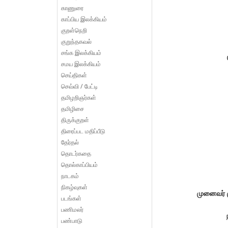
காணுரை
காப்பிய இலக்கியம்
குறள்நெறி
குறுந்தகவல்
சங்க இலக்கியம்
சமய இலக்கியம்
செய்திகள்
செவ்வி / பேட்டி
தமிழறிஞர்கள்
தமிழிசை
திருக்குறள்
திரைப்பட மதிப்பீடு
தேர்தல்
தொடர்கதை
தொல்காப்பியம்
நாடகம்
நிகழ்வுகள்
முனைவர் ம
படங்கள்
பணிமலர்
பண்பாடு