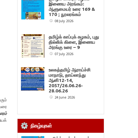
இணைய அரங்கம்:
ஆளுமையர் உரை 169 &
170 ; நூலரங்கம்
08 July 2026
தமிழ்க் காப்புக் கழகம், புது
தில்லிக் கிளை, இணைய
அரங்கு உரை – 9
07 July 2026
உலகத்தமிழ் ஆராய்ச்சி
மாநாடு, தாய்லாந்து
ஆனி12-14,
2057/26.06.26-
28.06.26
24 June 2026
ரும்
ிவரை
ாரம்
யக்
நிகழ்வுகள்