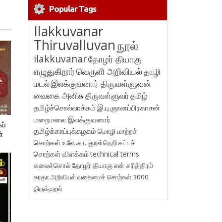
Popular Tags
Ilakkuvanar
Thiruvalluvan
நூல்
ilakkuvanar
தோழர் தியாகு
எழுதுகிறார்
வெருளி அறிவியல்
தாழி
மடல்
இலக்குவனார் திருவள்ளுவன்
வைகை அனிசு
திருவள்ளுவர்
தமிழ்
தமிழ்ச்சொல்லாக்கம்
இ.பு.ஞானப்பிரகாசன்
மறைமலை இலக்குவனார்
ப்
தமிழ்க்காப்புக்கழகம்
மொழி மாற்றச்
்
சொற்கள்
உ.வே.சா.
குறள்நெறி
சட்டச்
சொற்கள் விளக்கம்
technical terms
கலைச்சொல்
தோழர் தியாகு
என் சரித்திரம்
சுரதா
அறிவியல் வகைமைச் சொற்கள் 3000
திருக்குறள்