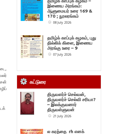
தமிழ்க் காப்புக் கழகம் –
இணைய அரங்கம்:
ஆளுமையர் உரை 169 &
170 ; நூலரங்கம்
08 July 2026
தமிழ்க் காப்புக் கழகம், புது
தில்லிக் கிளை, இணைய
அரங்கு உரை – 9
07 July 2026
படை,
வலர்
கட்டுரை
ாசன்
ழிப்
திருவளர்ச் செல்வன்,
திருவளர்ச் செல்வி சரியா?
– இலக்குவனார்
டக்
திருவள்ளுவன்
21 July 2026
ல கரத்தை rh எனக்