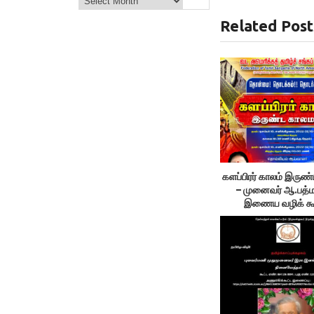
Related Post
களப்பிரர் காலம் இருண
– முனைவர் ஆ.பத்
இணைய வழிக் கூட
10/12/22