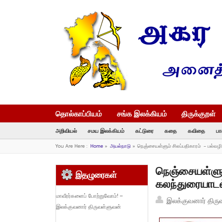
தொல்காப்பியம்
சங்க இலக்கியம்
திருக்குறள்
அறிவியல்
சமய இலக்கியம்
கட்டுரை
கதை
கவிதை
பா
You Are Here :
Home
»
அயல்நாடு
»
நெஞ்சையள்ளும் சிலப்பதிகாரம் – பல்வழ
நெஞ்சையள்ளும்
இதழுரைகள்
கலந்துரையாடல
மாவீரர்களைப் போற்றுவோம்! –
இலக்குவனார் திரு
இலக்குவனார் திருவள்ளுவன்