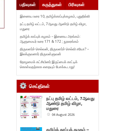
பதிவுகள்
கருத்துகள்
பிரிவுகள்
இணைய உரை 10, தமிழ்க்காப்புக்கழகம், புதுதில்லி
நட்பு தமிழ் வட்டம், 7ஆவது ஆண்டு தமிழ் விழா,
மதுரை
தமிழ்க் காப்புக் கழகம் – இணைய அரங்கம்:
ஆளுமையர் உரை 171 & 172 ; நூலரங்கம்
திருவளர்ச் செல்வன், திருவளர்ச் செல்வி சரியா? –
இலக்குவனார் திருவள்ளுவன்
தோழமைக் கட்சியினர் இருப்பைக் காட்டிக்
கொள்வதற்காக எதையும் பேசக்கூடாது!
செய்திகள்
நட்பு தமிழ் வட்டம், 7ஆவது
ஆண்டு தமிழ் விழா,
மதுரை
04 August 2026
தமிழ்க் காப்புக் கழகம் –