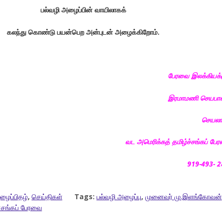
பல்வழி அழைப்பின் வாயிலாகக்
கலந்து கொண்டு பயன்பெற அன்புடன் அழைக்கிறோம்.
பேரவை இலக்கியக்
இரமாமணி செயபால
செயலா
வட அமெரிக்கத் தமிழ்ச்சங்கப் பே
919-493- 
ழைப்பிதழ்
,
செய்திகள்
Tags:
பல்வழி அழைப்பு
,
முனைவர் மு.இளங்கோவன்
்சங்கப் பேரவை