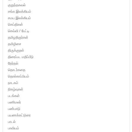
குறுந்தகவல்
சங்க இலக்கியம்
சமய இலக்கியம்
செய்திகள்
செவ்வி / பேட்டி
தமிழறிஞர்கள்
தமிழிசை
திருக்குறள்
திரைப்பட மதிப்பீடு
தேர்தல்
தொடர்கதை
தொல்காப்பியம்
நாடகம்
நிகழ்வுகள்
படங்கள்
பணிமலர்
பண்பாடு
பயணக்கட்டுரை
பாடல்
பாவியம்