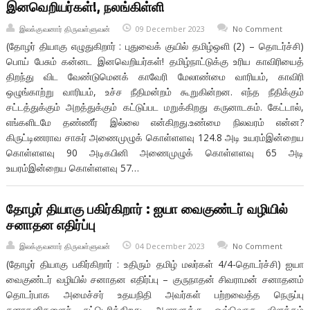
இனவெறியர்கள்!, நலங்கிள்ளி
இலக்குவனார் திருவள்ளுவன்
09 December 2023
No Comment
(தோழர் தியாகு எழுதுகிறார் : புதுவைக் குயில் தமிழ்ஒளி (2) – தொடர்ச்சி)
பொய் பேசும் கன்னட இனவெறியர்கள்! தமிழ்நாட்டுக்கு உரிய காவிரியைத்
திறந்து விட வேண்டுமெனக் காவேரி மேலாண்மை வாரியம், காவிரி
ஒழுங்காற்று வாரியம், உச்ச நீதிமன்றம் கூறுகின்றன. எந்த நீதிக்கும்
சட்டத்துக்கும் அறத்துக்கும் கட்டுப்பட மறுக்கிறது கருனாடகம். கேட்டால்,
எங்களிடமே தண்ணீர் இல்லை என்கிறது.உண்மை நிலவரம் என்ன?
கிருட்டிணராவ சாகர் அணைமுழுக் கொள்ளளவு 124.8 அடி உயரம்இன்றைய
கொள்ளளவு 90 அடிகபினி அணைமுழுக் கொள்ளளவு 65 அடி
உயரம்இன்றைய கொள்ளளவு 57…
தோழர் தியாகு பகிர்கிறார் : ஐயா வைகுண்டர் வழியில்
சனாதன எதிர்ப்பு
இலக்குவனார் திருவள்ளுவன்
04 December 2023
No Comment
(தோழர் தியாகு பகிர்கிறார் : உதிரும் தமிழ் மலர்கள் 4/4-தொடர்ச்சி) ஐயா
வைகுண்டர் வழியில் சனாதன எதிர்ப்பு – குருநாதன் சிவராமன் சனாதனம்
தொடர்பாக அமைச்சர் உதயநிதி அவர்கள் பற்றவைத்த நெருப்பு
சனாதனிகளைச் சுட்டெரிக்கிறது. ஆளாளுக்கு ஒவ்வொரு விளக்கம்