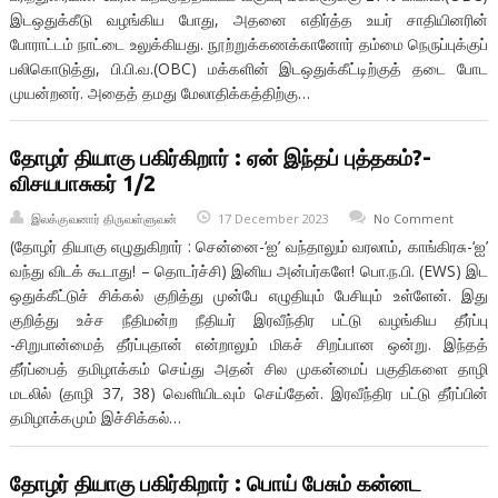
இடஒதுக்கீடு வழங்கிய போது, அதனை எதிர்த்த உயர் சாதியினரின்
போராட்டம் நாட்டை உலுக்கியது. நூற்றுக்கணக்கானோர் தம்மை நெருப்புக்குப்
பலிகொடுத்து, பி.பி.வ.(OBC) மக்களின் இடஒதுக்கீட்டிற்குத் தடை போட
முயன்றனர். அதைத் தமது மேலாதிக்கத்திற்கு…
தோழர் தியாகு பகிர்கிறார் : ஏன் இந்தப் புத்தகம்?-
விசயபாசுகர் 1/2
இலக்குவனார் திருவள்ளுவன்
17 December 2023
No Comment
(தோழர் தியாகு எழுதுகிறார் : சென்னை-‘ஐ’ வந்தாலும் வரலாம், காங்கிரசு-‘ஐ’
வந்து விடக் கூடாது! – தொடர்ச்சி) இனிய அன்பர்களே! பொ.ந.பி. (EWS) இட
ஒதுக்கீட்டுச் சிக்கல் குறித்து முன்பே எழுதியும் பேசியும் உள்ளேன். இது
குறித்து உச்ச நீதிமன்ற நீதியர் இரவீந்திர பட்டு வழங்கிய தீர்ப்பு
-சிறுபான்மைத் தீர்ப்புதான் என்றாலும் மிகச் சிறப்பான ஒன்று. இந்தத்
தீர்ப்பைத் தமிழாக்கம் செய்து அதன் சில முகன்மைப் பகுதிகளை தாழி
மடலில் (தாழி 37, 38) வெளியிடவும் செய்தேன். இரவீந்திர பட்டு தீர்ப்பின்
தமிழாக்கமும் இச்சிக்கல்…
தோழர் தியாகு பகிர்கிறார் : பொய் பேசும் கன்னட