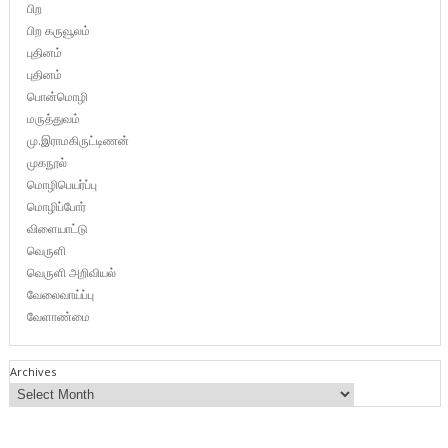
பிற
பிற கருவூலம்
புதினம்
புதினம்
பொன்மொழி
மருத்துவம்
மு.இராமகிருட்டிணன்
முகநூல்
மொழிபெயர்ப்பு
மொழிப்போர்
விளையாட்டு
வெருளி
வெருளி அறிவியல்
வேலைவாய்ப்பு
வேளாண்மை
Archives