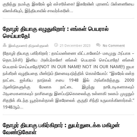
குறித்து நமக்கு இசுரேல் ஓர் எச்சரிக்கை! இசுரேலின் புராணப் பின்னணியை
விளக்கியும், இந்தியாவில் சாவர்க்கரின்…
தோழர் தியாகு எழுதுகிறார் : எங்கள் பெயரால்
செய்யாதே!
இலக்குவனார் திருவள்ளுவன்
21 December 2023
No Comment
(தோழர் தியாகு பகிர்கிறார் : தாய்மண்ணை விட்டகலோம்!- மகமுது அப்பாசு –
தொடர்ச்சி) இனிய அன்பர்களே! எங்கள் பெயரால் செய்யாதே! எங்கள்
பெயரால் செய்யாதே!(NOT IN OUR NAME! NOT IN OUR NAME!) ஐயா
நக்கீரன் எழுதியதை மீண்டும் நினைவுபடுத்திக் கொள்வோம்: “இசுரேல் என்ற
நாட்டை ஐக்கிய நாடுகள் சபை 1948 இல் அங்கீகரித்தது. 2000
ஆண்டுகளுக்கு மேலாக நாட்டை இழந்து நாடோடிகளாகவும்
அடிமைகளாகவும் நாசிகளது இனப்படுகொலைக்கு உள்ளாகி உலகம் முழுதும்
சிதறிக் கிடந்த யூதர்கள்தான் இசுரேலைக் குருதி சிந்தி உருவாக்கினார்கள்.”
1948ஆம்…
தோழர் தியாகு பகிர்கிறார் : துயர்துடைக்க மகிழன்
வேண்டுகோள்