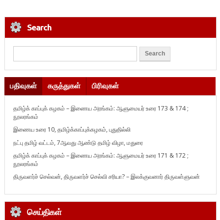
Search
பதிவுகள்
கருத்துகள்
பிரிவுகள்
தமிழ்க் காப்புக் கழகம் – இணைய அரங்கம்: ஆளுமையர் உரை 173 & 174 ;
நூலரங்கம்
இணைய உரை 10, தமிழ்க்காப்புக்கழகம், புதுதில்லி
நட்பு தமிழ் வட்டம், 7ஆவது ஆண்டு தமிழ் விழா, மதுரை
தமிழ்க் காப்புக் கழகம் – இணைய அரங்கம்: ஆளுமையர் உரை 171 & 172 ;
நூலரங்கம்
திருவளர்ச் செல்வன், திருவளர்ச் செல்வி சரியா? – இலக்குவனார் திருவள்ளுவன்
செய்திகள்