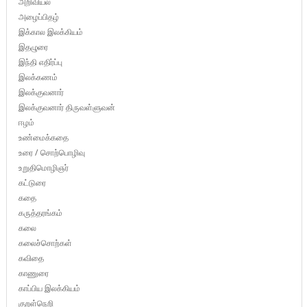
அறிவியல்
அழைப்பிதழ்
இக்கால இலக்கியம்
இதழுரை
இந்தி எதிர்ப்பு
இலக்கணம்
இலக்குவனார்
இலக்குவனார் திருவள்ளுவன்
ஈழம்
உண்மைக்கதை
உரை / சொற்பொழிவு
உறுதிமொழிஞர்
கட்டுரை
கதை
கருத்தரங்கம்
கலை
கலைச்சொற்கள்
கவிதை
காணுரை
காப்பிய இலக்கியம்
குறள்நெறி