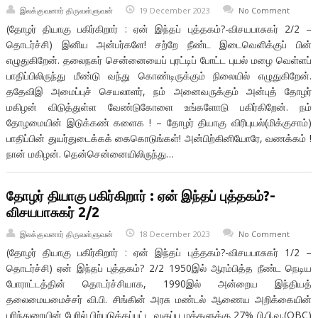
இலக்குவனார் திருவள்ளுவன்
19 December 2023
No Comment
(தோழர் தியாகு பகிர்கிறார் : ஏன் இந்தப் புத்தகம்?-விசயபாசுகர் 2/2 –
தொடர்ச்சி) இனிய அன்பர்களே! சற்றே நீண்ட இடைவெளிக்குப் பின்
எழுதுகிறேன். தலைநகர் சென்னையைப் புரட்டிப் போட்ட புயல் மழை வெள்ளப்
பாதிப்பிலிருந்து மீண்டு வந்து கொண்டிருக்கும் நிலையில் எழுதுகிறேன்.
ததேவிஇ அமைப்புச் செயலாளர், நம் அனைவருக்கும் அன்புத் தோழர்
மகிழன் விடுத்துள்ள வேண்டுகோளை உங்களோடு பகிர்கிறேன். நம்
தோழமையின் இடுக்கண் களைக ! – தோழர் தியாகு விரிபுயல்(மிக்குசாம்)
பாதிப்பின் துயர்துடைக்கக் கைகொடுங்கள்! அன்பிற்கினியோரே, வணக்கம் !
நான் மகிழன். தென்சென்னையிலிருந்து…
தோழர் தியாகு பகிர்கிறார் : ஏன் இந்தப் புத்தகம்?-
விசயபாசுகர் 2/2
இலக்குவனார் திருவள்ளுவன்
18 December 2023
No Comment
(தோழர் தியாகு பகிர்கிறார் : ஏன் இந்தப் புத்தகம்?-விசயபாசுகர் 1/2 –
தொடர்ச்சி) ஏன் இந்தப் புத்தகம்? 2/2 1950இல் ஆரம்பித்த நீண்ட நெடிய
போராட்டத்தின் தொடர்ச்சியாக, 1990இல் அன்றைய இந்தியத்
தலைமையமைச்சர் வி.பி. சிங்கின் அரசு மண்டல் ஆணைய அறிக்கையின்
பரிந்துரையின் பேரில் பிற்படுத்தப்பட்ட வகுப்பு மக்களுக்கு 27% பி.பி.வ.(OBC)