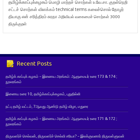
தமிழ்க்காப்புக்கழகம்
மொழி மாற்றச் சொற்கள்
உ.வே.சா.
குறள்நெறி
சட்டச் சொற்கள் விளக்கம்
technical terms
கலைச்சொல்
தோழர்
தியாகு
என் சரித்திரம்
சுரதா
அறிவியல் வகைமைச் சொற்கள் 3000
திருக்குறள்
Recent Posts
தமிழ்க் காப்புக் கழகம் – இணைய அரங்கம்: ஆளுமையர் உரை 173 & 174 ;
நூலரங்கம்
இணைய உரை 10, தமிழ்க்காப்புக்கழகம், புதுதில்லி
நட்பு தமிழ் வட்டம், 7ஆவது ஆண்டு தமிழ் விழா, மதுரை
தமிழ்க் காப்புக் கழகம் – இணைய அரங்கம்: ஆளுமையர் உரை 171 & 172 ;
நூலரங்கம்
திருவளர்ச் செல்வன், திருவளர்ச் செல்வி சரியா? – இலக்குவனார் திருவள்ளுவன்