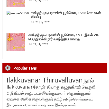
27 July 2025
கவிஞர் முடியரசனின் பூங்கொடி : 98: கோமகன்
வியப்பு
20 July 2025
கவிஞர் முடியரசனின் பூங்கொடி : 97. இயல் 20.
பெருநிலக்கிழார் வாழ்த்திய காதை
13 July 2025
Popular Tags
Ilakkuvanar Thiruvalluvan
நூல்
ilakkuvanar
தோழர் தியாகு எழுதுகிறார்
வெருளி
அறிவியல்
தாழி மடல்
இலக்குவனார் திருவள்ளுவன்
வைகை அனிசு
திருவள்ளுவர்
தமிழ்
தமிழ்ச்சொல்லாக்கம்
இ.பு.ஞானப்பிரகாசன்
மறைமலை இலக்குவனார்