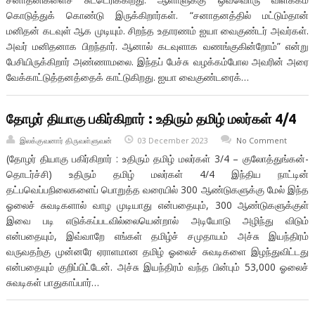
கொடுத்துக் கொண்டு இருக்கிறார்கள். “சனாதனத்தில் மட்டும்தான்
மனிதன் கடவுள் ஆக முடியும். சிறந்த உதாரணம் ஐயா வைகுண்டர் அவர்கள்.
அவர் மனிதனாக பிறந்தார். ஆனால் கடவுளாக வணங்குகின்றோம்” என்று
பேசியிருக்கிறார் அண்ணாமலை. இந்தப் பேச்சு வழக்கம்போல அவரின் அரை
வேக்காட்டுத்தனத்தைக் காட்டுகிறது. ஐயா வைகுண்டரைக்…
தோழர் தியாகு பகிர்கிறார் : உதிரும் தமிழ் மலர்கள் 4/4
இலக்குவனார் திருவள்ளுவன்
03 December 2023
No Comment
(தோழர் தியாகு பகிர்கிறார் : உதிரும் தமிழ் மலர்கள் 3/4 – குலோத்துங்கன்-
தொடர்ச்சி) உதிரும் தமிழ் மலர்கள் 4/4 இந்திய நாட்டின்
தட்பவெப்பநிலைகளைப் பொறுத்த வரையில் 300 ஆண்டுகளுக்கு மேல் இந்த
ஓலைச் சுவடிகளால் வாழ முடியாது என்பதையும், 300 ஆண்டுகளுக்குள்
இவை படி எடுக்கப்படவில்லையென்றால் அடியோடு அழிந்து விடும்
என்பதையும், இவ்வாறே எங்கள் தமிழ்ச் சமுதாயம் அச்சு இயந்திரம்
வருவதற்கு முன்னரே ஏராளமான தமிழ் ஓலைச் சுவடிகளை இழந்துவிட்டது
என்பதையும் குறிப்பிட்டேன். அச்சு இயந்திரம் வந்த பின்பும் 53,000 ஓலைச்
சுவடிகள் பாதுகாப்பார்…