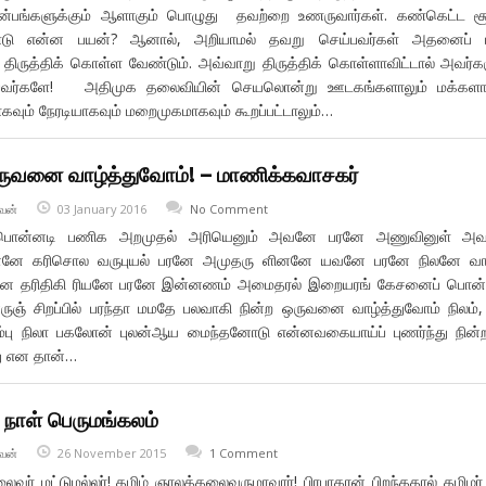
ுந்துன்பங்களுக்கும் ஆளாகும் பொழுது தவற்றை உணருவார்கள். கண்கெட்ட ச
டு என்ன பயன்? ஆனால், அறியாமல் தவறு செய்பவர்கள் அதனைப் பி
து் திருத்திக் கொள்ள வேண்டும். அவ்வாறு திருத்திக் கொள்ளாவிட்டால் அவர்க
்பவர்களே! அதிமுக தலைவியின் செயலொன்று ஊடகங்களாலும் மக்களால
வும் நேரடியாகவும் மறைமுகமாகவும் கூறப்பட்டாலும்…
ருவனை வாழ்த்துவோம்! – மாணிக்கவாசகர்
வன்
03 January 2016
No Comment
குப் பொன்னடி பணிக அறமுதல் அரியெனும் அவனே பரனே அணுவினுள் அ
னே கரிசொல வருபுயல் பரனே அமுதரு ளினனே யவனே பரனே நிலனே வ
னே தரிதிகி ரியனே பரனே இன்னணம் அமைதரல் இறையரங் கேசனைப் பொன்
ருஞ் சிறப்பில் பரந்தா மமதே பலவாகி நின்ற ஒருவனை வாழ்த்துவோம் நிலம், ந
விசும்பு நிலா பகலோன் புலன்ஆய மைந்தனோடு என்னவகையாய்ப் புணர்ந்து நின்
ு என தான்…
த நாள் பெருமங்கலம்
வன்
26 November 2015
1 Comment
் மட்டுமல்லர்! தமிழ் ஞாலத்தலைவருமாவார்! பிரபாகரன் பிறந்ததால் தமிழர்