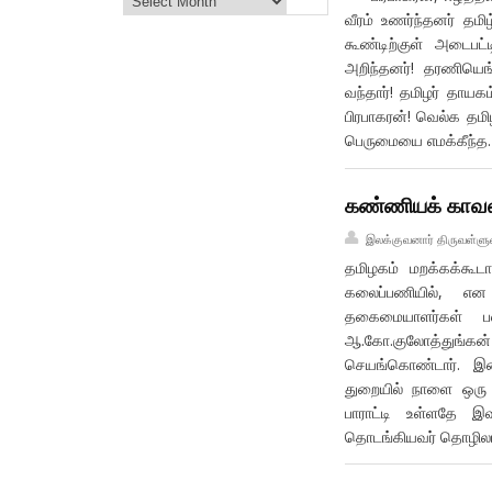
வீரம் உணர்ந்தனர் தம
கூண்டிற்குள் அடைபட
அறிந்தனர்! தரணியெங்
வந்தார்! தமிழர் தாயக
பிரபாகரன்! வெல்க தமிழ
பெருமையை எமக்கீந்த
கண்ணியக் காவலர
இலக்குவனார் திருவள்ளு
தமிழகம் மறக்கக்கூட
கலைப்பணியில், எ
தகைமையாளர்கள் பல
ஆ.கோ.குலோத்துங்கன்
செயங்கொண்டார். இன்
துறையில் நாளை ஒரு 
பாராட்டி உள்ளதே 
தொடங்கியவர் தொழில