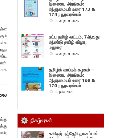
இணைய அரங்கம்:
ஆளுமையர் உரை 173 &
174 ; நூலரங்கம்
06 August 2026
ுள்ள
கும்
நட்பு தமிழ் வட்டம், 7ஆவது
ஆண்டு தமிழ் விழா,
ச்சு
மதுரை
ழுது
04 August 2026
ாண்ட
ார்.
ாகக்
தமிழ்க் காப்புக் கழகம் –
இணைய அரங்கம்:
ஆளுமையர் உரை 169 &
170 ; நூலரங்கம்
08 July 2026
மலை
்கு
நிகழ்வுகள்
க்கு
ளம்;
கவிஞர் புத்தேரி தானப்பன்