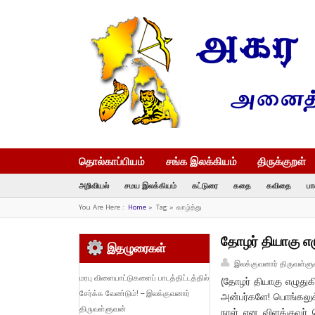
தொல்காப்பியம்
சங்க இலக்கியம்
திருக்குறள்
அறிவியல்
சமய இலக்கியம்
கட்டுரை
கதை
கவிதை
பா
You Are Here :
Home
»
Tag »
வாழ்த்து
தோழர் தியாகு எழ
இதழுரைகள்
இலக்குவனார் திருவள்ளு
மரபு விளையாட்டுகளைப் பாடத்திட்டத்தில்
(தோழர் தியாகு எழுதுக
சேர்க்க வேண்டும்! – இலக்குவனார்
அன்பர்களே! பொங்கலுக
திருவள்ளுவன்
நாள் என விளக்குவர் 