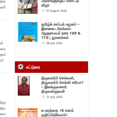
அவர்களுக்குப் பாராட்டு
டும்
விழா
ுவர்
07 August 2026
தமிழ்க் காப்புக் கழகம் –
இணைய அரங்கம்:
ஆளுமையர் உரை 169 &
170 ; நூலரங்கம்
நாள்
08 July 2026
்மை
ோம்
யம்!
கட்டுரை
திருவளர்ச் செல்வன்,
திருவளர்ச் செல்வி சரியா?
– இலக்குவனார்
திருவள்ளுவன்
21 July 2026
ற்கு
ுதிய
ல கரத்தை rh எனக்
லைமை
குறிப்பிடுவோம்!-