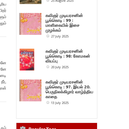
25 August 2025
ூரிய
றர்
கவிஞர் முடியரசனின்
ளும்
பூங்கொடி : 99 :
ும்
மாளிகையில் இசை
முழக்கம்
27 July 2025
கவிஞர் முடியரசனின்
பூங்கொடி : 98: கோமகன்
வியப்பு
வனே
20 July 2025
ானே
னடி
ீர்,
கவிஞர் முடியரசனின்
பூங்கொடி : 97. இயல் 20.
றான்
பெருநிலக்கிழார் வாழ்த்திய
காதை
13 July 2025
 தம்