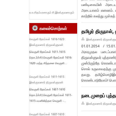
பண்டிகையின் அடையாள
அடையாளம் எனலாம். கால
வ.உ.சிதம்பரனாரும் சி.இலக்குவனாரும்
காற்றில் கலந்து மூச்சு
கலைச்சொற்கள்
தமிழர் திருநாள்,
இலக்குவனார் திருவள்ளு
வெருளி நோய்கள் 1616-1620 :
இலக்குவனார் திருவள்ளுவன்
01.01.2054 / 15.01.2
அகரமுதல படைப்பாளர்
(வெருளி நோய்கள் 1611-1615
திருவள்ளுவர் புத்தாண
தொடர்ச்சி) வெருளி நோய்கள் 1616-
முன்பிருந்தே கொண்டா
1620 பரந்த சிந்தனை வெருளி...
சொல் உருவாவதற்கு மு
தவறு. தமிழ்மொழிஇன
வெருளி நோய்கள் 1611-1615 :
கொண்டாடுவோம்! பொங்க
இலக்குவனார் திருவள்ளுவன்
(வெருளி நோய்கள் 1607-1610
நடைமுறைப் புத்த
தொடர்ச்சி) வெருளி நோய்கள் 1611-
1615 பயனிலித்தள வெருளி -...
இலக்குவனார் திருவள்ளு
வெருளி நோய்கள் 1607-1610 :