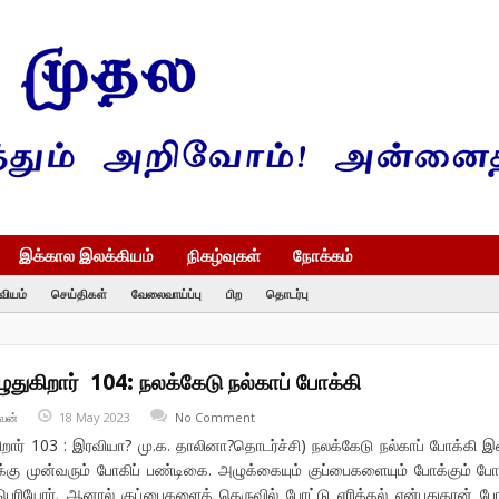
இக்கால இலக்கியம்
நிகழ்வுகள்
நோக்கம்
வியம்
செய்திகள்
வேலைவாய்ப்பு
பிற
தொடர்பு
ுதுகிறார் 104: நலக்கேடு நல்காப் போக்கி
வன்
18 May 2023
No Comment
ிறார் 103 : இரவியா? மு.க. தாலினா?தொடர்ச்சி) நலக்கேடு நல்காப் போக்கி 
்கு முன்வரும் போகிப் பண்டிகை. அழுக்கையும் குப்பைகளையும் போக்கும் போ
பெரியோர். ஆனால் குப்பைகளைத் தெருவில் போட்டு எரித்தல் என்பதுதான் போ