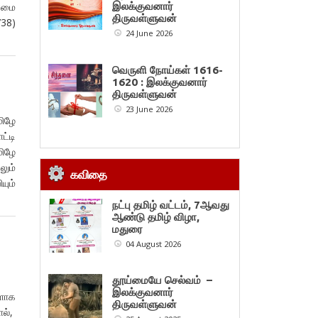
ன்மை
இலக்குவனார்
திருவள்ளுவன்
738)
24 June 2026
வெருளி நோய்கள் 1616-
1620 : இலக்குவனார்
திருவள்ளுவன்
23 June 2026
மிழே
ட்டி
மிழே
லும்
கவிதை
யும்
நட்பு தமிழ் வட்டம், 7ஆவது
ஆண்டு தமிழ் விழா,
மதுரை
04 August 2026
தூய்மையே செல்வம் –
இலக்குவனார்
களாக
திருவள்ளுவன்
ால்,