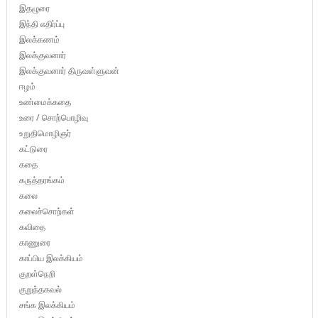
இதழுரை
இந்தி எதிர்ப்பு
இலக்கணம்
இலக்குவனார்
இலக்குவனார் திருவள்ளுவன்
ஈழம்
உண்மைக்கதை
உரை / சொற்பொழிவு
உறுதிமொழிஞர்
கட்டுரை
கதை
கருத்தரங்கம்
கலை
கலைச்சொற்கள்
கவிதை
காணுரை
காப்பிய இலக்கியம்
குறள்நெறி
குறுந்தகவல்
சங்க இலக்கியம்