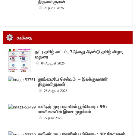
திருவள்ளுவன்
23 June 2026
கவிதை
நட்பு தமிழ் வட்டம், 7ஆவது ஆண்டு தமிழ் விழா,
மதுரை
04 August 2026
தூய்மையே செல்வம் – இலக்குவனார்
திருவள்ளுவன்
25 August 2025
கவிஞர் முடியரசனின் பூங்கொடி : 99 :
மாளிகையில் இசை முழக்கம்
27 July 2025
கவிஞர் முடியரசனின் பூங்கொடி : 98: கோமகன்