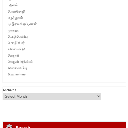
புதினம்
பொன்மொழி
மருத்துவம்
மு.இராமகிருட்டிணன்
முகநூல்
மொழிபெயர்ப்பு
மொழிப்போர்
விளையாட்டு
வெருளி
வெருளி அறிவியல்
வேலைவாய்ப்பு
வேளாண்மை
Archives
Search