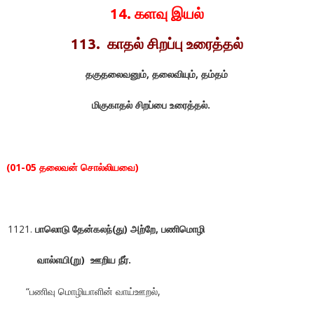
14.
களவு இயல்
113. காதல் சிறப்பு உரைத்தல்
தகுதலைவனும்
,
தலைவியும்
,
தம்தம்
மிகுகாதல்
சிறப்பை
உரைத்தல்
.
(01-05
தலைவன்
சொல்லியவை
)
பாலொடு
தேன்கலந்
(
து
)
அற்றே
,
பணிமொழி
வால்எயி
(
று
)
ஊறிய
நீர்
.
“பணிவு மொழியாளின் வாய்ஊறல்,