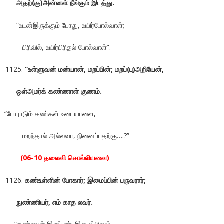
அதற்(கு)அன்னள் நீங்கும் இடத்து.
“உடன்இருக்கும் போது, உயிர்போல்வாள்;
பிரிவில், உயிர்பிரிதல் போல்வாள்”.
“உள்ளுவன் மன்யான், மறப்பின்; மறப்(பு)அறியேன்,
ஒள்அமர்க் கண்ணாள் குணம்.
“போராடும் கண்கள் உடையாளை,
மறந்தால் அல்லவா, நினைப்பதற்கு….?”
(06-10 தலைவி சொல்லியவை)
கண்உள்ளின் போகார்; இமைப்பின் பருவரார்;
நுண்ணியர், எம் காத லவர்.