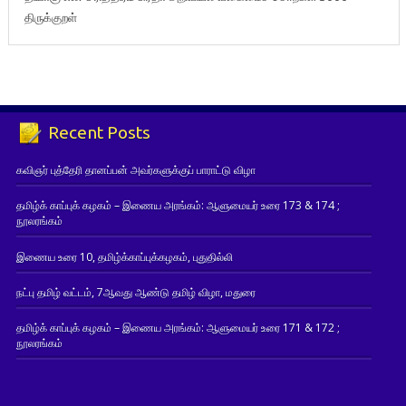
திருக்குறள்
Recent Posts
கவிஞர் புத்தேரி தானப்பன் அவர்களுக்குப் பாராட்டு விழா
தமிழ்க் காப்புக் கழகம் – இணைய அரங்கம்: ஆளுமையர் உரை 173 & 174 ;
நூலரங்கம்
இணைய உரை 10, தமிழ்க்காப்புக்கழகம், புதுதில்லி
நட்பு தமிழ் வட்டம், 7ஆவது ஆண்டு தமிழ் விழா, மதுரை
தமிழ்க் காப்புக் கழகம் – இணைய அரங்கம்: ஆளுமையர் உரை 171 & 172 ;
நூலரங்கம்