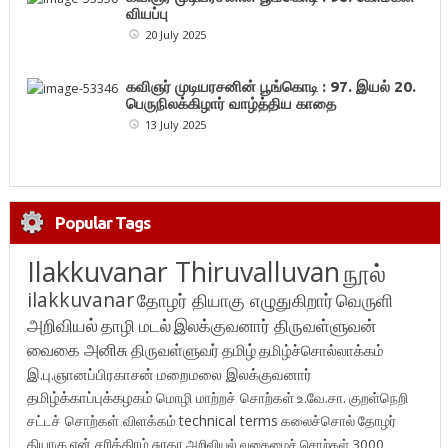
வியப்பு
20 July 2025
கவிஞர் முடியரசனின் பூங்கொடி : 97. இயல் 20.
பெருநிலக்கிழார் வாழ்த்திய காதை
13 July 2025
Popular Tags
Ilakkuvanar Thiruvalluvan
நூல்
ilakkuvanar
தோழர் தியாகு எழுதுகிறார்
வெருளி
அறிவியல்
தாழி மடல்
இலக்குவனார் திருவள்ளுவன்
வைகை அனிசு
திருவள்ளுவர்
தமிழ்
தமிழ்ச்சொல்லாக்கம்
இ.பு.ஞானப்பிரகாசன்
மறைமலை இலக்குவனார்
தமிழ்க்காப்புக்கழகம்
மொழி மாற்றச் சொற்கள்
உ.வே.சா.
குறள்நெறி
சட்டச் சொற்கள் விளக்கம்
technical terms
கலைச்சொல்
தோழர்
தியாகு
என் சரித்திரம்
சுரதா
அறிவியல் வகைமைச் சொற்கள் 3000