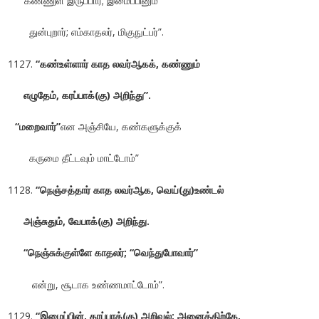
“கண்ணுள் இருப்பார்; இமைப்பினும்
துன்புறார்; எம்காதலர், மிகுநுட்பர்”.
“கண்உள்ளார் காத லவர்ஆகக், கண்ணும்
எழுதேம், கரப்பாக்(கு) அறிந்து”.
“மறைவார்”
என அஞ்சியே, கண்களுக்குக்
கருமை தீட்டவும் மாட்டோம்”
“நெஞ்சத்தார் காத லவர்ஆக, வெய்(து)உண்டல்
அஞ்சுதும், வேபாக்(கு) அறிந்து.
“நெஞ்சுக்குள்ளே காதலர்; “வெந்துபோவார்”
என்று, சூடாக உண்ணமாட்டோம்”.
“இமைப்பின், கரப்பாக்(கு) அறிவல்: அனைத்திற்கே,