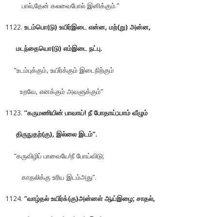
பால்,தேன் கலவைபோல் இனிக்கும்.”
உடம்பொ(டு) உயிர்இடை என்ன, மற்(று) அன்ன,
மடந்தையொ(டு) எம்இடை நட்பு.
“உடம்புக்கும், உயிர்க்கும் இடைநிற்கும்
உறவே, எனக்கும் அவளுக்கும்”
“கருமணியின் பாவாய்! நீ போதாய்;யாம் வீழும்
திருநுதற்(கு), இல்லை இடம்”.
“கருவிழிப் பாவையே!நீ போய்விடு;
காதலிக்கு உரிய இடம்அது”.
“வாழ்தல் உயிர்க்(கு)அன்னள் ஆய்இழை; சாதல்,