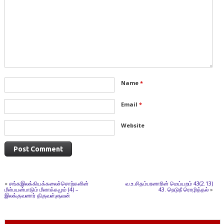
Name
*
Email
*
Website
«
சங்கஇலக்கியக்கலைச்சொற்களின்
வ.உ.சிதம்பரனாரின் மெய்யறம் 43(2.13)
மீள்பயன்பாடும் மீளாக்கமும் (4) –
43. நெடுநீ ரொழித்தல்
»
இலக்குவனார் திருவள்ளுவன்