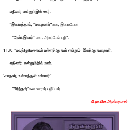
எதிலார் என்னும்இவ் ஊர்.
“இமைத்தால், “மறைவார்”
என, இமையேன்;
“அன்புஇலார்”
என, அவர்மேல் பழி”.
“உவந்(து)உறைவர் உள்ளத்(து)உள் என்றும்; இகந்(து)உறைவர்,
ஏதிலார், என்னும்இவ் ஊர்.
“காதலர், உள்ளத்துள் உள்ளார்”
“பிரிந்தார்”
என ஊரார் பழிப்பார்.
பேரா.வெ.அரங்கராசன்