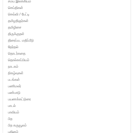
சமய இலக்கியம்
செய்திகள்
செவ்வி / பேட்டி
தமிழறிஞர்கள்
தமிழிசை
திருக்குறள்
திரைப்பட மதிப்பீடு
தேர்தல்
தொடர்கதை
தொல்காப்பியம்
நாடகம்
நிகழ்வுகள்
படங்கள்
பணிமலர்
பண்பாடு
பயணக்கட்டுரை
பாடல்
பாவியம்
பிற
பிற கருவூலம்
புதினம்