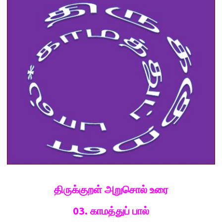
திருக்குறள் அறுசொல் உரை
03.
காமத்துப்
பால்