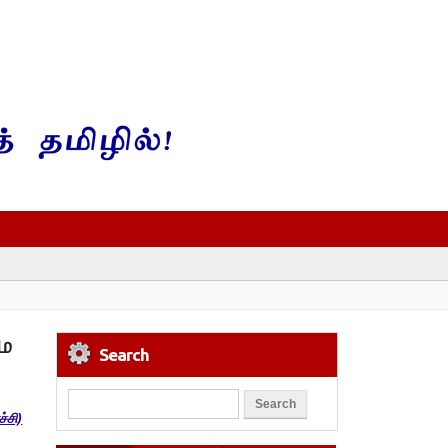
மை
Search
்சி)