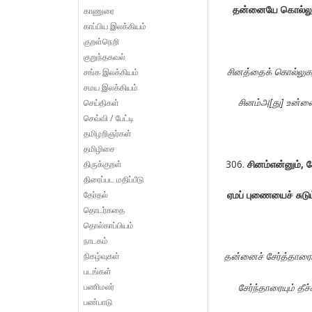
தன்னையே
கொல்லு
காணுரை
காப்பிய இலக்கியம்
குறள்நெறி
குறுந்தகவல்
சினத்தைக்
கொல்லுக
சங்க இலக்கியம்
சமய இலக்கியம்
சினம்அ
[
து
]
உன்ன
செய்திகள்
செவ்வி / பேட்டி
தமிழறிஞர்கள்
தமிழிசை
சினம்என்னும்
,
ச
திருக்குறள்
திரைப்பட மதிப்பீடு
ஏமப்
புணையைச்
சுடு
தேர்தல்
தொடர்கதை
தொல்காப்பியம்
நாடகம்
தன்னைச்
சேர்த்தாரைய
நிகழ்வுகள்
படங்கள்
பணிமலர்
சேர்ந்தாரையும்
தீச
பண்பாடு