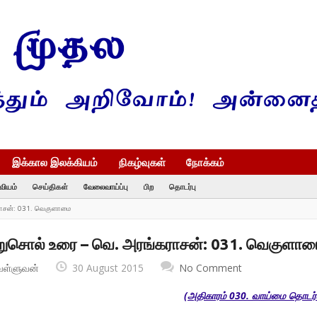
இக்கால இலக்கியம்
நிகழ்வுகள்
நோக்கம்
வியம்
செய்திகள்
வேலைவாய்ப்பு
பிற
தொடர்பு
ராசன்: 031. வெகுளாமை
அறுசொல் உரை – வெ. அரங்கராசன்: 031. வெகுளா
வள்ளுவன்
30 August 2015
No Comment
(அதிகாரம் 030. வாய்மை தொடர்ச