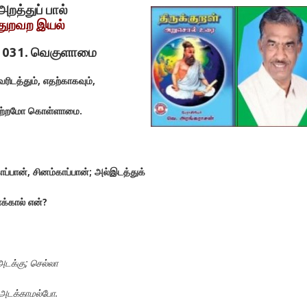
அறத்துப் பால்
 துறவற இயல்
் 031. வெகுளாமை
வரிடத்தும்
,
எதற்காகவும்
,
ீற்றமோ
கொள்ளாமை
.
ாப்பான்
,
சினம்காப்பான்
;
அல்இடத்துக்
க்கால்
என்
?
அடக்கு
;
செல்லா
அடக்காமல்போ
.