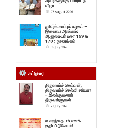
அவர்களுக்குப் பாராட்டு
விழா
07 August 2026
தமிழ்க் காப்புக் கழகம் –
இணைய அரங்கம்:
ஆளுமையர் உரை 169 &
170 ; நூலரங்கம்
08 July 2026
கட்டுரை
திருவளர்ச் செல்வன்,
திருவளர்ச் செல்வி சரியா?
– இலக்குவனார்
திருவள்ளுவன்
21 July 2026
ல கரத்தை rh எனக்
குறிப்பிடுவோம்!-