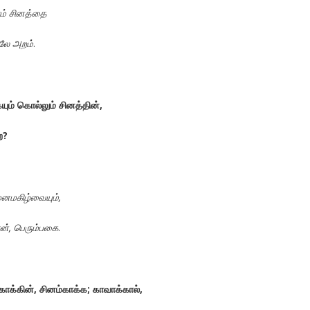
ம்
சினத்தை
லே
அறம்
.
ும்
கொல்லும்
சினத்தின்
,
ற
?
னமகிழ்வையும்
,
ன்
,
பெரும்பகை
.
காக்கின்
,
சினம்காக்க
;
காவாக்கால்
,