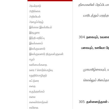
தீமைகளின்
பிறப்பிடமா
அயல்நாடு
அறிக்கை
யாரிடத்தும்
மறத்த
அறிவியல்
அழைப்பிதழ்
இக்கால இலக்கியம்
இதழுரை
நகையும்
,
உவகைய
இந்தி எதிர்ப்பு
இலக்கணம்
பகையும்
,
உளவோ
பி
இலக்குவனார்
இலக்குவனார் திருவள்ளுவன்
ஈழம்
உண்மைக்கதை
முகமகிழ்வையும்
,
ம
உரை / சொற்பொழிவு
உறுதிமொழிஞர்
கொல்லும்
சினம்தா
கட்டுரை
கதை
கருத்தரங்கம்
கலை
தன்னைத்தான்
கலைச்சொற்கள்
கவிதை