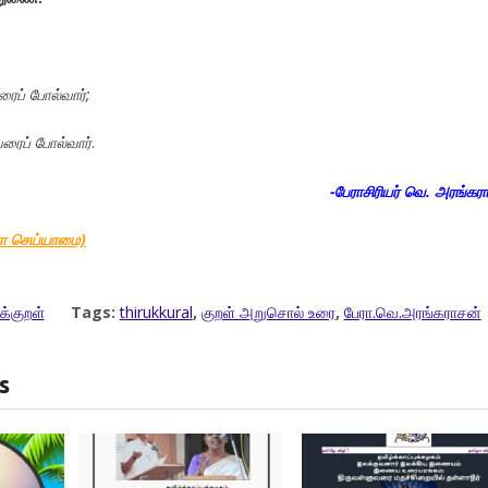
ரைப்
போல்வார்
;
யரைப்
போல்வார்
.
-பேராசிரியர் வெ. அரங்கர
னா செய்யாமை)
க்குறள்
Tags:
thirukkural
,
குறள் அறுசொல் உரை
,
பேரா.வெ.அரங்கராசன்
s