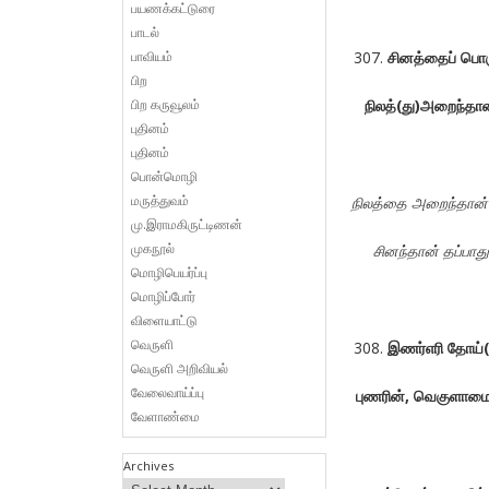
பயணக்கட்டுரை
பாடல்
பாவியம்
சினத்தைப்
பொர
பிற
பிற கருவூலம்
நிலத்
(
து
)
அறைந்தான
புதினம்
புதினம்
பொன்மொழி
மருத்துவம்
நிலத்தை
அறைந்தான்
மு.இராமகிருட்டிணன்
முகநூல்
சினந்தான்
தப்பாது
மொழிபெயர்ப்பு
மொழிப்போர்
விளையாட்டு
வெருளி
இணர்எரி
தோய்
(
வெருளி அறிவியல்
வேலைவாய்ப்பு
புணரின்
,
வெகுளாம
வேளாண்மை
Archives