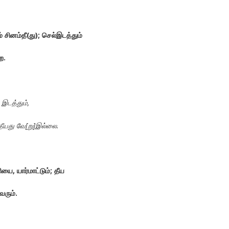
்
சினம்தீ
(
து
);
செல்இடத்தும்
ிற
.
இடத்தும்
,
தீயது
வே
[
று
]
இல்லை
.
ியை
,
யார்மாட்டும்
;
தீய
வரும்
.