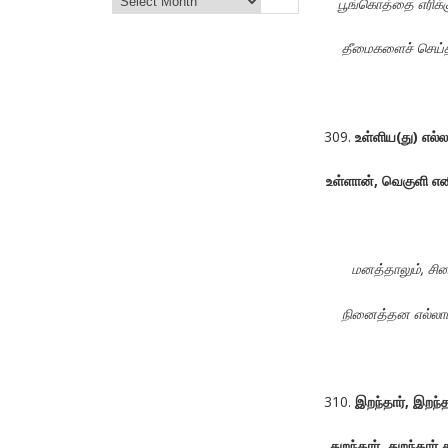
பூங்கொத்தை
எரிக்
தீமைகளைச்
செய்
உள்ளிய
(
து
)
எல்ல
உள்ளான்
,
வெகுளி
என
மனத்தாலும்
,
சி
நினைத்தன
எல்லா
இறந்தார்
,
இறந்த
துறந்தார்
,
துறந்தார்