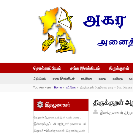
தொல்காப்பியம்
சங்க இலக்கியம்
திருக்குறள்
அறிவியல்
சமய இலக்கியம்
கட்டுரை
கதை
கவிதை
பா
You Are Here :
Home
»
கட்டுரை
»
திருக்குறள் அறுசொல் உரை – வெ. அரங்க
திருக்குறள் 
இதழுரைகள்
இலக்குவனார் திரு
தேர்தல் ஆணையத்தின் வன்முறை :
இன்றைக்குப் பலி அதிமுக! நாளைய பலி
திமுக? – இலக்குவனார் திருவள்ளுவன்