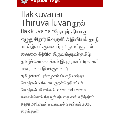
Popular Tags
Ilakkuvanar
Thiruvalluvan
நூல்
ilakkuvanar
தோழர் தியாகு
எழுதுகிறார்
வெருளி அறிவியல்
தாழி
மடல்
இலக்குவனார் திருவள்ளுவன்
வைகை அனிசு
திருவள்ளுவர்
தமிழ்
தமிழ்ச்சொல்லாக்கம்
இ.பு.ஞானப்பிரகாசன்
மறைமலை இலக்குவனார்
தமிழ்க்காப்புக்கழகம்
மொழி மாற்றச்
சொற்கள்
உ.வே.சா.
குறள்நெறி
சட்டச்
சொற்கள் விளக்கம்
technical terms
கலைச்சொல்
தோழர் தியாகு
என் சரித்திரம்
சுரதா
அறிவியல் வகைமைச் சொற்கள் 3000
திருக்குறள்