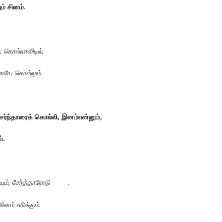
ம்
சினம்
.
;
கொல்லாவிடில்
,
ையே
கொல்லும்
.
ேர்ந்தாரைக்
கொல்லி
,
இனம்என்னும்
,
ம்
.
ும்
,
சேர்த்தாரோடு
.
்சினம்
எரிக்கும்
.