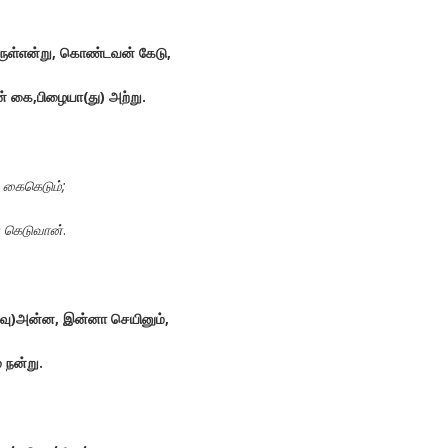
ுள்என்று
,
கொண்டவன்
கேடு
,
்
கை
,
பிழையா
(
து
)
அற்று
.
கைகெடும்
;
கெடுவான்
.
வு
)
அன்ன
,
இன்னா
செயினும்
,
ை
நன்று
.