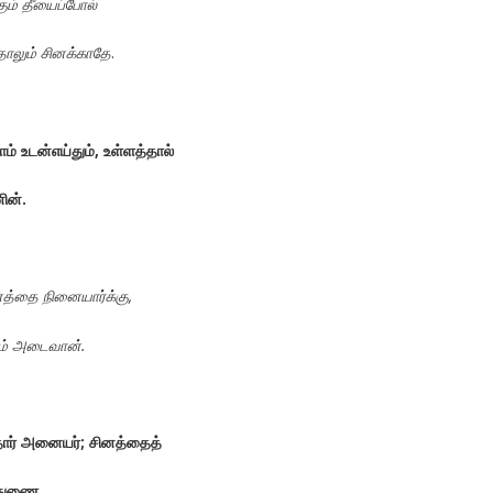
கும்
தீயைப்போல்
தாலும்
சினக்காதே
.
ாம்
உடன்எய்தும்
,
உள்ளத்தால்
ின்
.
னத்தை
நினையார்க்கு
,
ம்
அடைவான்
.
ார்
அனையர்
;
சினத்தைத்
துணை
.