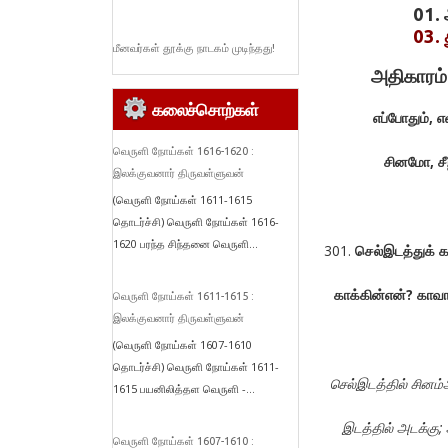
01. 
03.
மீனவர்கள் தூக்கு நாடகம் முடிந்தது!
அதிகாரம
கலைச்சொற்கள்
எப்போதும்
,
எ
வெருளி நோய்கள் 1616-1620 :
சினமோ
,
ச
இலக்குவனார் திருவள்ளுவன்
(வெருளி நோய்கள் 1611-1615
தொடர்ச்சி) வெருளி நோய்கள் 1616-
1620 பரந்த சிந்தனை வெருளி...
செல்இடத்துக்
க
காக்கின்என்
?
காவா
வெருளி நோய்கள் 1611-1615 :
இலக்குவனார் திருவள்ளுவன்
(வெருளி நோய்கள் 1607-1610
தொடர்ச்சி) வெருளி நோய்கள் 1611-
செல்இடத்தில்
சினம்
1615 பயனிலித்தள வெருளி -...
இடத்தில்
அடக்கு
;
வெருளி நோய்கள் 1607-1610 :