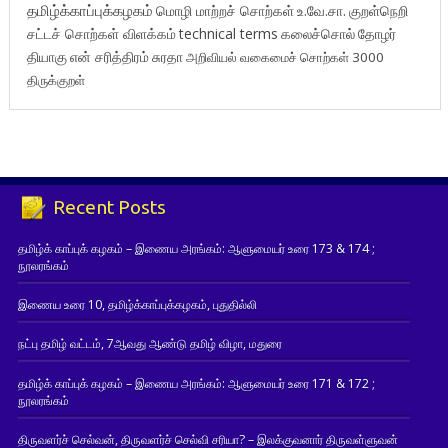
தமிழ்க்காப்புக்கழகம்
மொழி மாற்றச் சொற்கள்
உ.வே.சா.
குறள்நெறி
சட்டச் சொற்கள் விளக்கம்
technical terms
கலைச்சொல்
தோழர்
தியாகு
என் சரித்திரம்
சுரதா
அறிவியல் வகைமைச் சொற்கள் 3000
திருக்குறள்
Recent Posts
தமிழ்க் காப்புக் கழகம் – இணைய அரங்கம்: ஆளுமையர் உரை 173 & 174 ;
நூலரங்கம்
இணைய உரை 10, தமிழ்க்காப்புக்கழகம், புதுதில்லி
நட்பு தமிழ் வட்டம், 7ஆவது ஆண்டு தமிழ் விழா, மதுரை
தமிழ்க் காப்புக் கழகம் – இணைய அரங்கம்: ஆளுமையர் உரை 171 & 172 ;
நூலரங்கம்
திருவளர்ச் செல்வன், திருவளர்ச் செல்வி சரியா? – இலக்குவனார் திருவள்ளுவன்