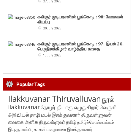
27 July 2025
கவிஞர் முடியரசனின் பூங்கொடி : 98: கோமகன்
வியப்பு
20 July 2025
கவிஞர் முடியரசனின் பூங்கொடி : 97. இயல் 20.
பெருநிலக்கிழார் வாழ்த்திய காதை
13 July 2025
Popular Tags
Ilakkuvanar Thiruvalluvan
நூல்
ilakkuvanar
தோழர் தியாகு எழுதுகிறார்
வெருளி
அறிவியல்
தாழி மடல்
இலக்குவனார் திருவள்ளுவன்
வைகை அனிசு
திருவள்ளுவர்
தமிழ்
தமிழ்ச்சொல்லாக்கம்
இ.பு.ஞானப்பிரகாசன்
மறைமலை இலக்குவனார்