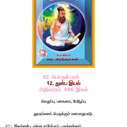
02. பொருள் பால்
12. துன்ப இயல்
அதிகாரம் 086. இகல்
வெறுப்பு
,
பகைமை
,
பேரிழப்பு
துயரம்எனப்
பெருக்கும்
மனமாறுபாடு
.
இகல்என்ப .எல்லா உயிர்க்கும், பகல்என்னும்