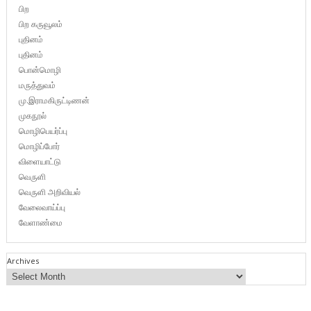
பிற
பிற கருவூலம்
புதினம்
புதினம்
பொன்மொழி
மருத்துவம்
மு.இராமகிருட்டிணன்
முகநூல்
மொழிபெயர்ப்பு
மொழிப்போர்
விளையாட்டு
வெருளி
வெருளி அறிவியல்
வேலைவாய்ப்பு
வேளாண்மை
Archives