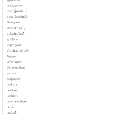
குறுந்தகவல்
சங்க இலக்கியம்
சமய இலக்கியம்
செய்திகள்
செவ்வி / பேட்டி
தமிழறிஞர்கள்
தமிழிசை
திருக்குறள்
திரைப்பட மதிப்பீடு
தேர்தல்
தொடர்கதை
தொல்காப்பியம்
நாடகம்
நிகழ்வுகள்
படங்கள்
பணிமலர்
பண்பாடு
பயணக்கட்டுரை
பாடல்
பாவியம்