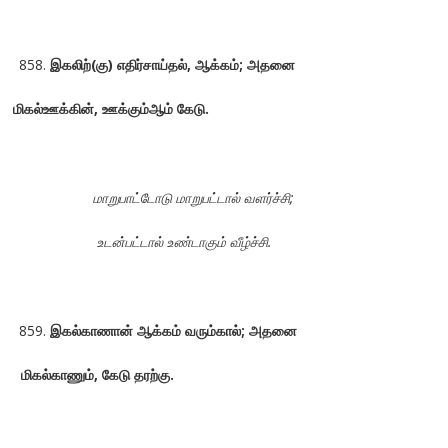
இகலிற்(கு) எதிர்சாய்தல், ஆக்கம்; அதனை
மிகல்ஊக்கின், ஊக்கும்ஆம் கேடு.
மாறுபாட்டோடு மாறுபட்டால் வளர்ச்சி;
உடன்பட்டால் உண்டாகும் வீழ்ச்சி.
இகல்காணான் ஆக்கம் வரும்கால்; அதனை
மிகல்காணும், கேடு தரற்கு.