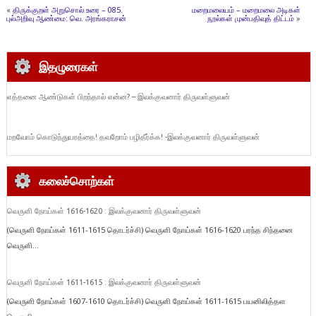
«
திருக்குறள் அறுசொல் உரை – 085.
மறைமலையம் – மறைமலை அடிகள்
புல்அறிவு ஆண்மை: வெ. அரங்கராசன்
நூல்கள் முன்பதிவுத் திட்டம்
»
இதழுரைகள்
எத்தனை ஆண்டுகள் பிறந்தால் என்ன? – இலக்குவனார் திருவள்ளுவன்
மறவோம் கொடுந்துயரத்தை! தவறோம் பழிதீர்க்க! -இலக்குவனார் திருவள்ளுவன்
கலைச்சொற்கள்
வெருளி நோய்கள் 1616-1620 : இலக்குவனார் திருவள்ளுவன்
(வெருளி நோய்கள் 1611-1615 தொடர்ச்சி) வெருளி நோய்கள் 1616-1620 பரந்த சிந்தனை
வெருளி...
வெருளி நோய்கள் 1611-1615 : இலக்குவனார் திருவள்ளுவன்
(வெருளி நோய்கள் 1607-1610 தொடர்ச்சி) வெருளி நோய்கள் 1611-1615 பயனிலித்தள