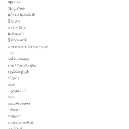
அறிவியல்
அழைப்பிதழ்
இக்கால இலக்கியம்
இதழுரை
இந்தி எதிர்ப்பு
இலக்கணம்
இலக்குவனார்
இலக்குவனார் திருவள்ளுவன்
ஈழம்
உண்மைக்கதை
உரை / சொற்பொழிவு
உறுதிமொழிஞர்
கட்டுரை
கதை
கருத்தரங்கம்
கலை
கலைச்சொற்கள்
கவிதை
காணுரை
காப்பிய இலக்கியம்
குறள்நெறி