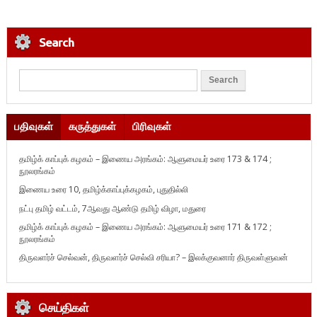
Search
பதிவுகள்
கருத்துகள்
பிரிவுகள்
தமிழ்க் காப்புக் கழகம் – இணைய அரங்கம்: ஆளுமையர் உரை 173 & 174 ;
நூலரங்கம்
இணைய உரை 10, தமிழ்க்காப்புக்கழகம், புதுதில்லி
நட்பு தமிழ் வட்டம், 7ஆவது ஆண்டு தமிழ் விழா, மதுரை
தமிழ்க் காப்புக் கழகம் – இணைய அரங்கம்: ஆளுமையர் உரை 171 & 172 ;
நூலரங்கம்
திருவளர்ச் செல்வன், திருவளர்ச் செல்வி சரியா? – இலக்குவனார் திருவள்ளுவன்
செய்திகள்