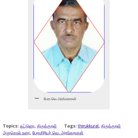
பேரா.வெ.அரங்கராசன்
Topics:
கட்டுரை
,
திருக்குறள்
Tags:
thirukkural
,
திருக்குறள்
அறுசொல் உரை
,
பேராசிரியர் வெ. அரங்கராசன்