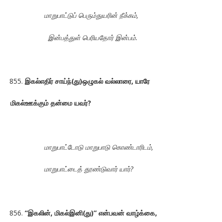
மாறுபாட்டுப் பெரும்துயரின் நீக்கம்,
இன்பத்துள் பெரியதோர் இன்பம்.
இகல்எதிர் சாய்ந்(து)ஒழுகல் வல்லாரை, யாரே
மிகல்ஊக்கும் தன்மை யவர்?
மாறுபாட்டோடு மாறுபாடு கொண்டாரிடம்,
மாறுபாட்டைத் தூண்டுவார் யார்?
“இகலின், மிகல்இனி(து)” என்பவன் வாழ்க்கை,