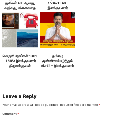
துளிகள் 48: ஆவது,
1536-1540 :
அழிவது, விளைவதை
இலக்குவனார்
ஆய்ந்து செய்க! –
திருவள்ளுவன்
இலக்குவனார்
திருவள்ளுவன்
வெருளி நோய்கள் 1381
தமிழை
-1385: இலக்குவனார்
முன்னிலைப்படுத்தும்
திருவள்ளுவன்
விசய்! – இலக்குவனார்
திருவள்ளுவன்
Leave a Reply
Your email address will not be published.
Required fields are marked
*
Comment
*