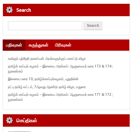
Search
பதிவுகள்
கருத்துகள்
பிரிவுகள்
கவிஞர் புத்தேரி தானப்பன் அவர்களுக்குப் பாராட்டு விழா
தமிழ்க் காப்புக் கழகம் – இணைய அரங்கம்: ஆளுமையர் உரை 173 & 174 ;
நூலரங்கம்
இணைய உரை 10, தமிழ்க்காப்புக்கழகம், புதுதில்லி
நட்பு தமிழ் வட்டம், 7ஆவது ஆண்டு தமிழ் விழா, மதுரை
தமிழ்க் காப்புக் கழகம் – இணைய அரங்கம்: ஆளுமையர் உரை 171 & 172 ;
நூலரங்கம்
செய்திகள்