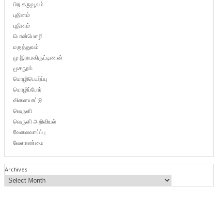
பிற கருவூலம்
புதினம்
புதினம்
பொன்மொழி
மருத்துவம்
மு.இராமகிருட்டிணன்
முகநூல்
மொழிபெயர்ப்பு
மொழிப்போர்
விளையாட்டு
வெருளி
வெருளி அறிவியல்
வேலைவாய்ப்பு
வேளாண்மை
Archives