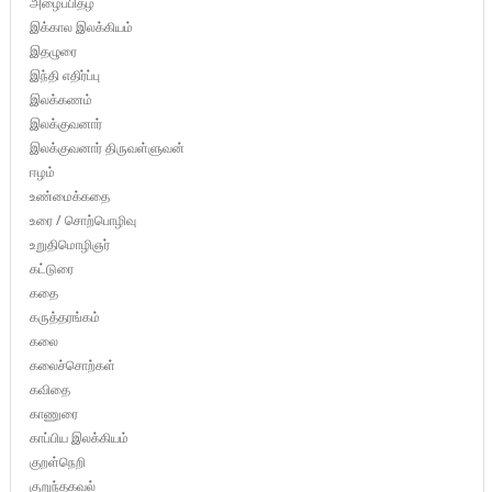
அழைப்பிதழ்
இக்கால இலக்கியம்
இதழுரை
இந்தி எதிர்ப்பு
இலக்கணம்
இலக்குவனார்
இலக்குவனார் திருவள்ளுவன்
ஈழம்
உண்மைக்கதை
உரை / சொற்பொழிவு
உறுதிமொழிஞர்
கட்டுரை
கதை
கருத்தரங்கம்
கலை
கலைச்சொற்கள்
கவிதை
காணுரை
காப்பிய இலக்கியம்
குறள்நெறி
குறுந்தகவல்