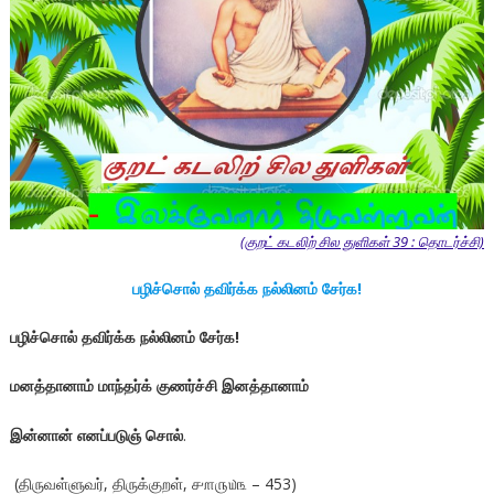
(குறட் கடலிற் சில துளிகள் 39 : தொடர்ச்சி)
பழிச்சொல் தவிர்க்க நல்லினம் சேர்க!
பழிச்சொல் தவிர்க்க நல்லினம் சேர்க!
மனத்தானாம் மாந்தர்க் குணர்ச்சி இனத்தானாம்
இன்னான் எனப்படுஞ் சொல்
.
(திருவள்ளுவர், திருக்குறள், ௪௱௫௰௩ – 453)