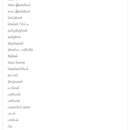
சங்க இலக்கியம்
சமய இலக்கியம்
செய்திகள்
செவ்வி / பேட்டி
தமிழறிஞர்கள்
தமிழிசை
திருக்குறள்
திரைப்பட மதிப்பீடு
தேர்தல்
தொடர்கதை
தொல்காப்பியம்
நாடகம்
நிகழ்வுகள்
படங்கள்
பணிமலர்
பண்பாடு
பயணக்கட்டுரை
பாடல்
பாவியம்
பிற