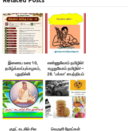
இணைய உரை 10,
எண்ணுவோம் தமிழில்!
தமிழ்க்காப்புக்கழகம்,
எழுதுவோம் தமிழில்! –
புதுதில்லி
28. ‘பக்கா’ பைத்தியம்
பிடித்துள்ள மின்னிதழ்
குறட் கடலில் சில
வெருளி நோய்கள்