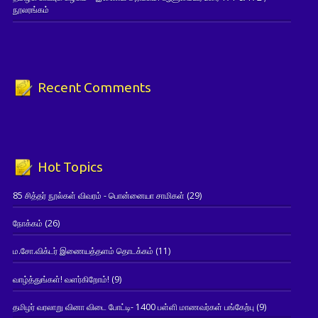
நூலரங்கம்
Recent Comments
Hot Topics
85 சித்தர் நூல்கள் விவரம் - பொன்னையா சாமிகள்
(29)
நோக்கம்
(26)
ம.சோ.விக்டர் இணையத்தளம் தொடக்கம்
(11)
வாழ்த்துங்கள்! வளர்கிறோம்!
(9)
தமிழர் வரலாறு வினா விடை போட்டி- 1400 பள்ளி மாணவர்கள் பங்கேற்பு
(9)