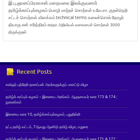
இ.பு.ஞானப்பிரகாசன்
மறைமலை இலக்குவனார்
தமிழ்க்காப்புக்கழகம்
மொழி மாற்றச் சொற்கள்
உ.வே.சா.
குறள்நெறி
சட்டச் சொற்கள் விளக்கம்
technical terms
கலைச்சொல்
தோழர்
தியாகு
என் சரித்திரம்
சுரதா
அறிவியல் வகைமைச் சொற்கள் 3000
திருக்குறள்
Recent Posts
கவிஞர் புத்தேரி தானப்பன் அவர்களுக்குப் பாராட்டு விழா
தமிழ்க் காப்புக் கழகம் – இணைய அரங்கம்: ஆளுமையர் உரை 173 & 174 ;
நூலரங்கம்
இணைய உரை 10, தமிழ்க்காப்புக்கழகம், புதுதில்லி
நட்பு தமிழ் வட்டம், 7ஆவது ஆண்டு தமிழ் விழா, மதுரை
தமிழ்க் காப்புக் கழகம் – இணைய அரங்கம்: ஆளுமையர் உரை 171 & 172 ;