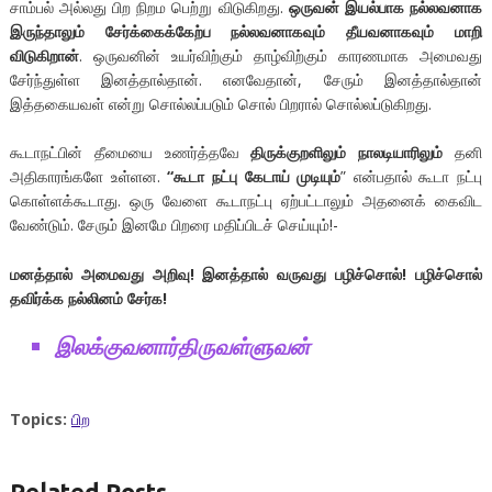
சாம்பல் அல்லது பிற நிறம பெற்று விடுகிறது.
ஒருவன் இயல்பாக நல்லவனாக
இருந்தாலும் சேர்க்கைக்கேற்ப நல்லவனாகவும் தீயவனாகவும் மாறி
விடுகிறான்
. ஒருவனின் உயர்விற்கும் தாழ்விற்கும் காரணமாக அமைவது
சேர்ந்துள்ள இனத்தால்தான். எனவேதான், சேரும் இனத்தால்தான்
இத்தகையவள் என்று சொல்லப்படும் சொல் பிறரால் சொல்லப்டுகிறது.
கூடாநட்பின் தீமையை உணர்த்தவே
திருக்குறளிலும் நாலடியாரிலும்
தனி
அதிகாரங்களே உள்ளன.
“கூடா நட்பு கேடாய் முடியும்
” என்பதால் கூடா நட்பு
கொள்ளக்கூடாது. ஒரு வேளை கூடாநட்பு ஏற்பட்டாலும் அதனைக் கைவிட
வேண்டும். சேரும் இனமே பிறரை மதிப்பிடச் செய்யும்!-
மனத்தால் அமைவது அறிவு! இனத்தால் வருவது பழிச்சொல்! பழிச்சொல்
தவிர்க்க நல்லினம் சேர்க!
இலக்குவனார்திருவள்ளுவன்
Topics:
பிற
Related Posts