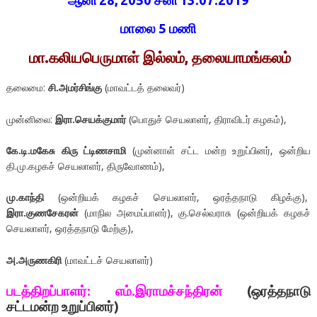
ஆனி 28, 2050 சனி 13.07.2019
மாலை 5 மணி
மா.கலியபெருமாள் இல்லம், தலையாமங்கலம்
தலைமை:
சி.அமர்சிங்கு
(மாவட்டத் தலைவர்)
முன்னிலை:
இரா.செயக்குமார்
(பொதுச் செயலாளர், திராவிடர் கழகம்),
கே.டி.மகேசு கிரு ட்டிணசாமி
(முன்னாள் சட்ட மன்ற உறுப்பினர், ஒன்றிய
தி.மு.கழகச் செயலாளர், திருவோணம்),
மு.காந்தி
(ஒன்றியக் கழகச் செயலாளர், ஒரத்தநாடு கிழக்கு),
இரா.குணசேகரன்
(மாநில அமைப்பாளர்), கு.செல்வராசு (ஒன்றியக் கழகச்
செயலாளர், ஒரத்தநாடு மேற்கு),
அ.அருணகிரி
(மாவட்டச் செயலாளர்)
படத்திறப்பாளர்: எம்.இராமச்சந்திரன்
(ஒரத்தநாடு
சட்டமன்ற உறுப்பினர்)