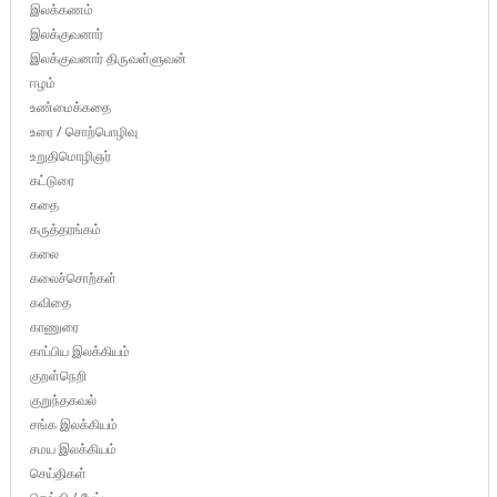
இலக்கணம்
இலக்குவனார்
இலக்குவனார் திருவள்ளுவன்
ஈழம்
உண்மைக்கதை
உரை / சொற்பொழிவு
உறுதிமொழிஞர்
கட்டுரை
கதை
கருத்தரங்கம்
கலை
கலைச்சொற்கள்
கவிதை
காணுரை
காப்பிய இலக்கியம்
குறள்நெறி
குறுந்தகவல்
சங்க இலக்கியம்
சமய இலக்கியம்
செய்திகள்