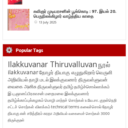
கவிஞர் முடியரசனின் பூங்கொடி : 97. இயல் 20.
பெருநிலக்கிழார் வாழ்த்திய காதை
13 July 2025
Popular Tags
Ilakkuvanar Thiruvalluvan
நூல்
ilakkuvanar
தோழர் தியாகு எழுதுகிறார்
வெருளி
அறிவியல்
தாழி மடல்
இலக்குவனார் திருவள்ளுவன்
வைகை அனிசு
திருவள்ளுவர்
தமிழ்
தமிழ்ச்சொல்லாக்கம்
இ.பு.ஞானப்பிரகாசன்
மறைமலை இலக்குவனார்
தமிழ்க்காப்புக்கழகம்
மொழி மாற்றச் சொற்கள்
உ.வே.சா.
குறள்நெறி
சட்டச் சொற்கள் விளக்கம்
technical terms
கலைச்சொல்
தோழர்
தியாகு
என் சரித்திரம்
சுரதா
அறிவியல் வகைமைச் சொற்கள் 3000
திருக்குறள்