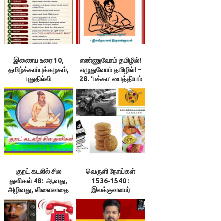
இணைய உரை 10,
எண்ணுவோம் தமிழில்!
தமிழ்க்காப்புக்கழகம்,
எழுதுவோம் தமிழில்! –
புதுதில்லி
28. ‘பக்கா’ பைத்தியம்
பிடித்துள்ள மின்னிதழ்
குறட் கடலில் சில
வெருளி நோய்கள்
துளிகள் 48: ஆவது,
1536-1540 :
அழிவது, விளைவதை
இலக்குவனார்
ஆய்ந்து செய்க! –
திருவள்ளுவன்
இலக்குவனார்
திருவள்ளுவன்