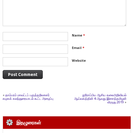
Name
*
Email
*
Website
«
தாம்பரம் மாவட்டப் பகுத்தறிவாளர்
ஐரோப்பிய ஆசிய கலைஅறிவியல்
கழகக் கலந்துரையாடல் கூட்ட அழைப்பு
ஆய்வகத்தின் 4-ஆவது இசைத்தமிழன்
விருது 2019
»
இதழுரைகள்