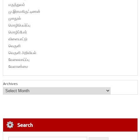
மருத்துவம்
மு.இராமகிருட்டிணன்
முகநூல்
மொழிபெயர்ப்பு
மொழிப்போர்
விளையாட்டு
வெருளி
வெருளி அறிவியல்
வேலைவாய்ப்பு
வேளாண்மை
Archives
Search