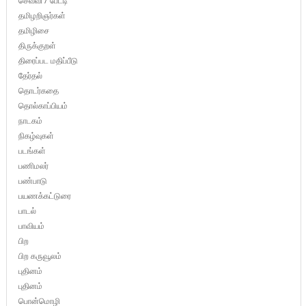
செவ்வி / பேட்டி
தமிழறிஞர்கள்
தமிழிசை
திருக்குறள்
திரைப்பட மதிப்பீடு
தேர்தல்
தொடர்கதை
தொல்காப்பியம்
நாடகம்
நிகழ்வுகள்
படங்கள்
பணிமலர்
பண்பாடு
பயணக்கட்டுரை
பாடல்
பாவியம்
பிற
பிற கருவூலம்
புதினம்
புதினம்
பொன்மொழி