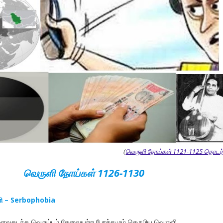
(
வெருளி நோய்கள் 1121-1125 தொடர்
வெருளி நோய்கள் 1126-1130
ளி – Serbophobia
ளவுகடந்த வெறுப்பும் தேவையற்ற பேரச்சமும் செருபிய வெருளி.