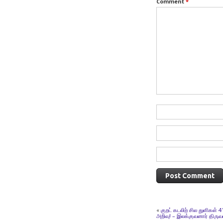
Comment
*
«
குறட் கடலிற் சில துளிகள் 
அறிவு! – இலக்குவனார் திரு