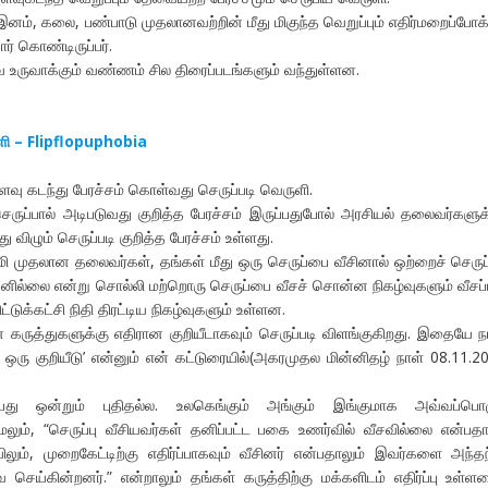
இனம், கலை, பண்பாடு முதலானவற்றின் மீது மிகுந்த வெறுப்பும் எதிர்மறைப்போக்
் கொண்டிருப்பர்.
வை உருவாக்கும் வண்ணம் சில திரைப்படங்களும் வந்துள்ளன.
ுளி – Flipflopuphobia
ளவு கடந்து பேரச்சம் கொள்வது செருப்படி வெருளி.
ருப்பால் அடிபடுவது குறித்த பேரச்சம் இருப்பதுபோல் அரசியல் தலைவர்களுக்
ு விழும் செருப்படி குறித்த பேரச்சம் உள்ளது.
மி முதலான தலைவர்கள், தங்கள் மீது ஒரு செருப்பை வீசினால் ஒற்றைச் செரு
யனில்லை என்று சொல்லி மற்றொரு செருப்பை வீசச் சொன்ன நிகழ்வுகளும் வீசப்
ட்டுக்கட்சி நிதி திரட்டிய நிகழ்வுகளும் உள்ளன.
கருத்துகளுக்கு எதிரான குறியீடாகவும் செருப்படி விளங்குகிறது. இதையே ந
ி ஒரு குறியீடு’ என்னும் என் கட்டுரையில்(அகரமுதல மின்னிதழ் நாள் 08.11.2
ன்பது ஒன்றும் புதிதல்ல. உலகெங்கும் அங்கும் இங்குமாக அவ்வப்பொ
லும், “செருப்பு வீசியவர்கள் தனிப்பட்ட பகை உணர்வில் வீசவில்லை என்பதா
யிலும், முறைகேட்டிற்கு எதிர்ப்பாகவும் வீசினர் என்பதாலும் இவர்களை அந்தந
 செய்கின்றனர்.” என்றாலும் தங்கள் கருத்திற்கு மக்களிடம் எதிர்ப்பு உள்ள