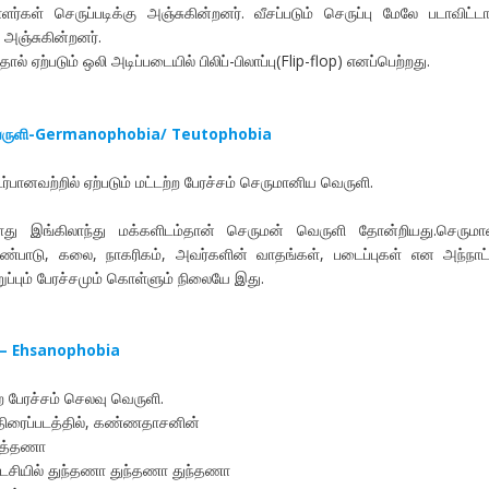
ர்கள் செருப்படிக்கு அஞ்சுகின்றனர். வீசப்படும் செருப்பு மேலே படாவிட்டா
து அஞ்சுகின்றனர்.
ால் ஏற்படும் ஒலி அடிப்படையில் பிலிப்-பிலாப்பு(Flip-flop) எனப்பெற்றது.
ெருளி-Germanophobia/ Teutophobia
பானவற்றில் ஏற்படும் மட்டற்ற பேரச்சம் செருமானிய வெருளி.
போது இங்கிலாந்து மக்களிடம்தான் செருமன் வெருளி தோன்றியது.செரும
ண்பாடு, கலை, நாகரிகம், அவர்களின் வாதங்கள், படைப்புகள் என அந்நாட்
ப்பும் பேரச்சமும் கொள்ளும் நிலையே இது.
 – Ehsanophobia
ற பேரச்சம் செலவு வெருளி.
் திரைப்படத்தில், கண்ணதாசனின்
பத்தணா
சியில் துந்தணா துந்தணா துந்தணா