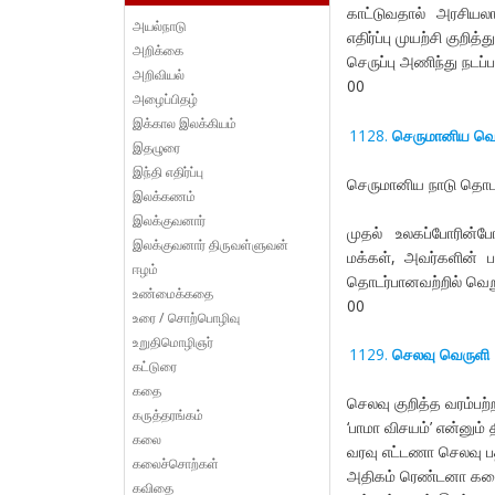
காட்டுவதால் அரசியலாள
அயல்நாடு
எதிர்ப்பு முயற்சி குறித்
அறிக்கை
செருப்பு அணிந்து நடப்பத
அறிவியல்
00
அழைப்பிதழ்
இக்கால இலக்கியம்
செருமானிய வ
இதழுரை
இந்தி எதிர்ப்பு
செருமானிய நாடு தொடர்
இலக்கணம்
இலக்குவனார்
முதல் உலகப்போரின்
இலக்குவனார் திருவள்ளுவன்
மக்கள், அவர்களின் ப
ஈழம்
தொடர்பானவற்றில் வெறு
உண்மைக்கதை
00
உரை / சொற்பொழிவு
உறுதிமொழிஞர்
செலவு வெருளி
கட்டுரை
கதை
செலவு குறித்த வரம்பற்
கருத்தரங்கம்
‘பாமா விசயம்’ என்னும
கலை
வரவு எட்டணா செலவு 
கலைச்சொற்கள்
அதிகம் ரெண்டனா கடை
கவிதை