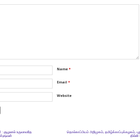
Name
*
Email
*
Website
41 : சூழலால் உருவாவதே
தொல்காப்பியம் அறிமுகம், தமிழ்க்காப்புக்கழகம், புத
வள்ளுவன்
தில்லி