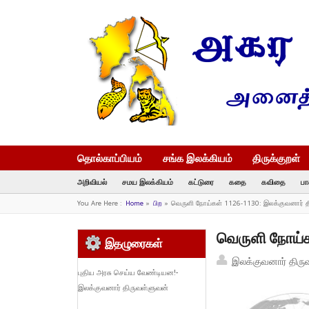
தொல்காப்பியம்
சங்க இலக்கியம்
திருக்குறள்
அறிவியல்
சமய இலக்கியம்
கட்டுரை
கதை
கவிதை
பா
You Are Here :
Home
»
பிற
»
வெருளி நோய்கள் 1126-1130: இலக்குவனார் 
வெருளி நோய்க
இதழுரைகள்
இலக்குவனார் திரு
புதிய அரசு செய்ய வேண்டியன!-
இலக்குவனார் திருவள்ளுவன்