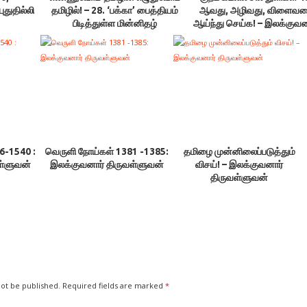
புதுதில்லி
தமிழில்! – 28. ‘பக்கா’ பைத்தியம்
ஆவது, அழிவது, விளைவ
பிடித்துள்ள மின்னிதழ்
ஆய்ந்து செய்க! – இலக்குவன
திருவள்ளுவன்
6-1540 :
வெருளி நோய்கள் 1381 -1385:
தமிழை முன்னிலைப்படுத்தும்
ள்ளுவன்
இலக்குவனார் திருவள்ளுவன்
விசய்! – இலக்குவனார்
திருவள்ளுவன்
not be published.
Required fields are marked
*