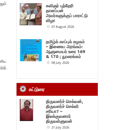
லும்
கவிஞர் புத்தேரி
தானப்பன்
அவர்களுக்குப் பாராட்டு
விழா
07 August 2026
தமிழ்க் காப்புக் கழகம்
– இணைய அரங்கம்:
ஆளுமையர் உரை 169
& 170 ; நூலரங்கம்
ானிய
08 July 2026
டுத்
கட்டுரை
திருவளர்ச் செல்வன்,
திருவளர்ச் செல்வி
சரியா? –
இலக்குவனார்
திருவள்ளுவன்
21 July 2026