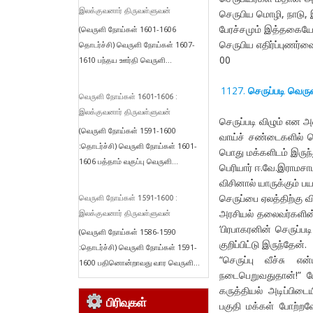
இலக்குவனார் திருவள்ளுவன்
செருபிய மொழி, நாடு, 
பேரச்சமும் இத்தகையோர
(வெருளி நோய்கள் 1601-1606
செருபிய எதிர்ப்புணர்
தொடர்ச்சி) வெருளி நோய்கள் 1607-
00
1610 பந்தய ஊர்தி வெருளி...
செருப்படி வெர
வெருளி நோய்கள் 1601-1606 :
இலக்குவனார் திருவள்ளுவன்
செருப்படி விழும் என அ
(வெருளி நோய்கள் 1591-1600
வாய்ச் சண்டைகளில் செ
:தொடர்ச்சி) வெருளி நோய்கள் 1601-
பொது மக்களிடம் இருந்த
1606 பத்தாம் வகுப்பு வெருளி...
பெரியார் ஈ.வே.இராமசா
விசினால் யாருக்கும் ப
செருப்பை ஏலத்திற்கு வி
வெருளி நோய்கள் 1591-1600 :
அரசியல் தலைவர்களின் 
இலக்குவனார் திருவள்ளுவன்
‘பிரபாகரனின் செருப்பட
(வெருளி நோய்கள் 1586-1590
குறிப்பிட்டு இருந்தேன்.
:தொடர்ச்சி) வெருளி நோய்கள் 1591-
“செருப்பு வீச்சு எ
1600 பதினொன்றாவது வார வெருளி...
நடைபெறுவதுதான்!” மே
கருத்தியல் அடிப்பிடை
பிரிவுகள்
பகுதி மக்கள் போற்றவே