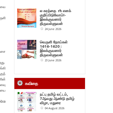
ெலவை
ல கரத்தை rh எனக்
குறிப்பிடுவோம்!-
ருளி
இலக்குவனார்
திருவள்ளுவன்
24 June 2026
வெருளி நோய்கள்
1616-1620 :
இலக்குவனார்
லிசை
திருவள்ளுவன்
23 June 2026
து.
ங்கி
குத்
ின்
கவிதை
அளவு
சையை
நட்பு தமிழ் வட்டம்,
7ஆவது ஆண்டு தமிழ்
obia
விழா, மதுரை
04 August 2026