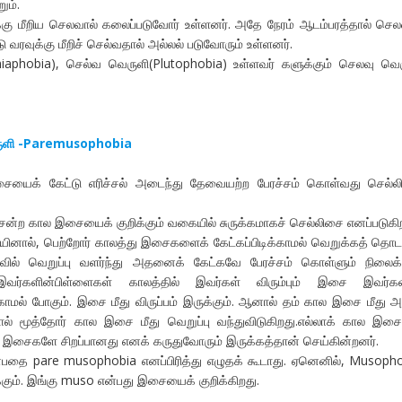
ும்.
கு மீறிய செலவால் கலைப்படுவோர் உள்ளனர். அதே நேரம் ஆடம்பரத்தால் ச
ு வரவுக்கு மீறிச் செல்வதால் அல்லல் படுவோரும் உள்ளனர்.
iaphobia), செல்வ வெருளி(Plutophobia) உள்ளவர் களுக்கும் செலவு வெ
ுளி -Paremusophobia
இசையைக் கேட்டு எரிச்சல் அடைந்து தேவையற்ற பேரச்சம் கொள்வது செல்
ென்ற கால இசையைக் குறிக்கும் வகையில் சுருக்கமாகச் செல்லிசை எனப்படுகிற
ல், பெற்றோர் காலத்து இசைகளைக் கேட்கப்பிடிக்காமல் வெறுக்கத் தொட
வில் வெறுப்பு வளர்ந்து அதனைக் கேட்கவே பேரச்சம் கொள்ளும் நிலைக்
. இவர்களின்பிள்ளைகள் காலத்தில் இவர்கள் விரும்பும் இசை இவர்கள
க்காமல் போகும். இசை மீது விருப்பம் இருக்கும். ஆனால் தம் கால இசை மீது 
தால் மூத்தோர் கால இசை மீது வெறுப்பு வந்துவிடுகிறது.எல்லாக் கால இ
ய இசைகளே சிறப்பானது எனக் கருதுவோரும் இருக்கத்தான் செய்கின்றனர்.
பதை pare musophobia எனப்பிரித்து எழுதக் கூடாது. ஏனெனில், Musoph
்கும். இங்கு muso என்பது இசையைக் குறிக்கிறது.