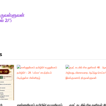
ிருவள்ளுவன்
ல் 2/
5
s
0,
எண்ணுவோம் தமிழில்! எழுதுவோம்
குறட் கடலில் சில துளிகள் 4