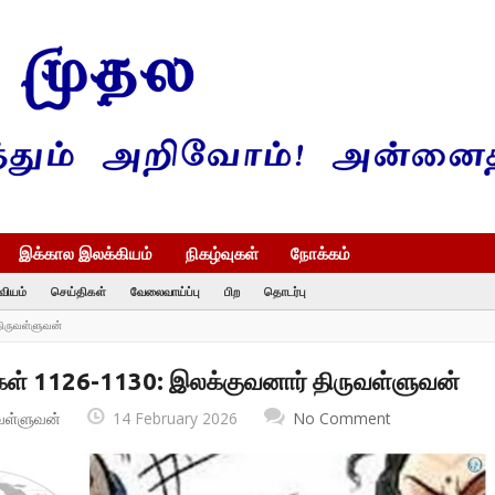
இக்கால இலக்கியம்
நிகழ்வுகள்
நோக்கம்
வியம்
செய்திகள்
வேலைவாய்ப்பு
பிற
தொடர்பு
திருவள்ளுவன்
ள் 1126-1130: இலக்குவனார் திருவள்ளுவன்
வள்ளுவன்
14 February 2026
No Comment