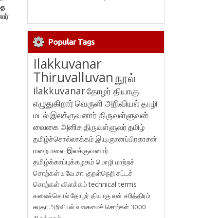
தை
ார்
Popular Tags
Ilakkuvanar
Thiruvalluvan
நூல்
ilakkuvanar
தோழர் தியாகு
எழுதுகிறார்
வெருளி அறிவியல்
தாழி
மடல்
இலக்குவனார் திருவள்ளுவன்
வைகை அனிசு
திருவள்ளுவர்
தமிழ்
தமிழ்ச்சொல்லாக்கம்
இ.பு.ஞானப்பிரகாசன்
மறைமலை இலக்குவனார்
தமிழ்க்காப்புக்கழகம்
மொழி மாற்றச்
சொற்கள்
உ.வே.சா.
குறள்நெறி
சட்டச்
சொற்கள் விளக்கம்
technical terms
கலைச்சொல்
தோழர் தியாகு
என் சரித்திரம்
சுரதா
அறிவியல் வகைமைச் சொற்கள் 3000
திருக்குறள்