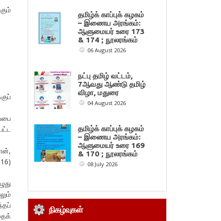
கும்
தமிழ்க் காப்புக் கழகம்
– இணைய அரங்கம்:
ஆளுமையர் உரை 173
& 174 ; நூலரங்கம்
06 August 2026
நட்பு தமிழ் வட்டம்,
7ஆவது ஆண்டு தமிழ்
விழா, மதுரை
குப்
04 August 2026
ப்பை
தமிழ்க் காப்புக் கழகம்
பட்ட
– இணைய அரங்கம்:
ஆளுமையர் உரை 169
ான்,
& 170 ; நூலரங்கம்
016)
08 July 2026
ழுது
லும்
்தப்
நிகழ்வுகள்
தைக்