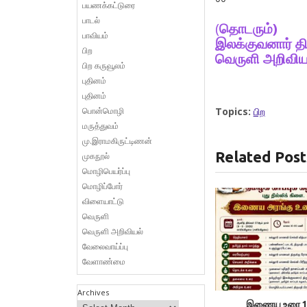
பயணக்கட்டுரை
பாடல்
(
தொடரும்)
பாவியம்
இலக்குவனார் த
பிற
வெருளி அறிவிய
பிற கருவூலம்
புதினம்
புதினம்
பொன்மொழி
Topics:
பிற
மருத்துவம்
மு.இராமகிருட்டிணன்
Related Post
முகநூல்
மொழிபெயர்ப்பு
மொழிப்போர்
விளையாட்டு
வெருளி
வெருளி அறிவியல்
வேலைவாய்ப்பு
வேளாண்மை
Archives
இணைய உரை 1