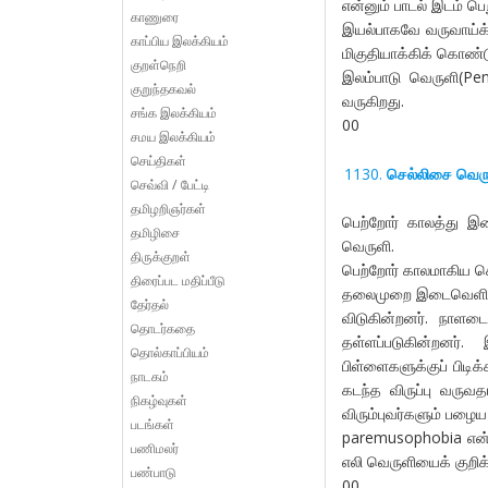
என்னும் பாடல் இடம் பெற
காணுரை
இயல்பாகவே வருவாய்க்
காப்பிய இலக்கியம்
மிகுதியாக்கிக் கொண்ட
குறள்நெறி
இலம்பாடு வெருளி(Pen
குறுந்தகவல்
வருகிறது.
சங்க இலக்கியம்
00
சமய இலக்கியம்
செய்திகள்
செல்லிசை வெர
செவ்வி / பேட்டி
தமிழறிஞர்கள்
பெற்றோர் காலத்து 
தமிழிசை
வெருளி.
திருக்குறள்
பெற்றோர் காலமாகிய ச
திரைப்பட மதிப்பீடு
தலைமுறை இடைவெளியினா
தேர்தல்
விடுகின்றனர். நாளடை
தொடர்கதை
தள்ளப்படுகின்றனர்
தொல்காப்பியம்
பிள்ளைகளுக்குப் பிடி
நாடகம்
கடந்த விருப்பு வருவ
நிகழ்வுகள்
விரும்புவர்களும் பழை
படங்கள்
paremusophobia என்
பணிமலர்
எலி வெருளியைக் குறிக
பண்பாடு
00