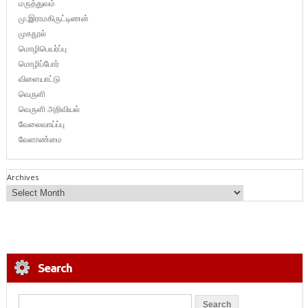
மருத்துவம்
மு.இராமகிருட்டிணன்
முகநூல்
மொழிபெயர்ப்பு
மொழிப்போர்
விளையாட்டு
வெருளி
வெருளி அறிவியல்
வேலைவாய்ப்பு
வேளாண்மை
Archives
Search