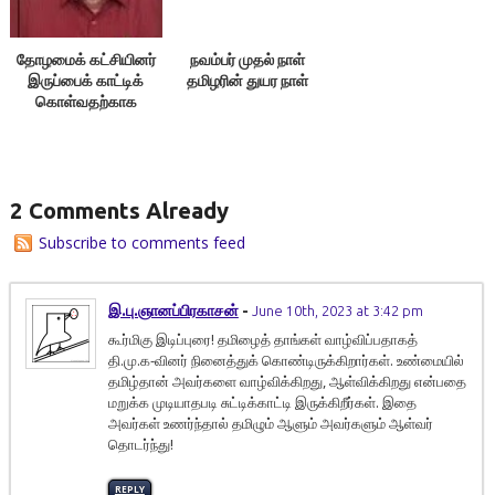
தோழமைக் கட்சியினர்
நவம்பர் முதல் நாள்
இருப்பைக் காட்டிக்
தமிழரின் துயர நாள்
கொள்வதற்காக
எதையும் பேசக்கூடாது!
2 Comments Already
Subscribe to comments feed
இ.பு.ஞானப்பிரகாசன்
-
June 10th, 2023 at 3:42 pm
கூர்மிகு இடிப்புரை! தமிழைத் தாங்கள் வாழ்விப்பதாகத்
தி.மு.க-வினர் நினைத்துக் கொண்டிருக்கிறார்கள். உண்மையில்
தமிழ்தான் அவர்களை வாழ்விக்கிறது, ஆள்விக்கிறது என்பதை
மறுக்க முடியாதபடி சுட்டிக்காட்டி இருக்கிறீர்கள். இதை
அவர்கள் உணர்ந்தால் தமிழும் ஆளும் அவர்களும் ஆள்வர்
தொடர்ந்து!
REPLY