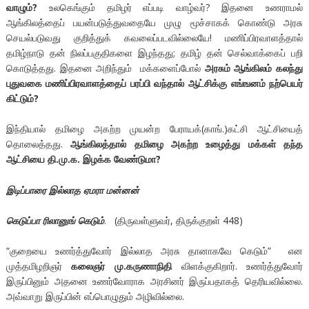
வாழும்?
உலகெங்கும் தமிழர் எப்படி வாழ்வர்? இதனை உணராமல்
ஆங்கிலத்தைப் பயன்படுத்துவதையே முழு மூச்சாகக் கொண்டு அரசு
செயல்படுவது குறித்துக் கவலைப்படவில்லையே! மணிப்பிரவாளத்தால்
தமிழ்நாடு தன் நிலப்பகுதிகளை இழந்தது; தமிழ் தன் செல்வாக்கைப் பறி
கொடுத்தது. இதனை அறிந்தும் மக்களைப்போல்
அரசும் ஆங்கிலம் கலந்து
புதுவகை மணிப்பிரவாளத்தைப் பரப்பி வந்தால் ஆட்சிக்கு எங்ஙனம் நற்பெயர்
கிட்டும்?
இந்தியால் தமிழை அகற்ற முயன்ற பேராயக்(காங்.)கட்சி ஆட்சியைத்
தொலைத்தது.
ஆங்கிலத்தால் தமிழை அகற்ற உழைத்து மக்கள் தந்த
ஆட்சியை தி.மு.க. இழக்க வேண்டுமா?
இடிப்பாரை இல்லாத ஏமரா மன்னன்
கெடுப்பா ரிலானுங் கெடும்
. (திருவள்ளுவர், திருக்குறள் 448)
“குறையை உணர்த்துவோர் இல்லாத அரசு தானாகவே கெடும்” என
முத்தமிழறிஞர்
கலைஞர் மு.கருணாநிதி
விளக்குகிறார். உணர்த்துவோர்
இருப்பினும் அதனை உணர்வோராக அரசினர் இருப்பதாகத் தெரியவில்லை.
அவ்வாறு இருப்பின் எப்பொழுதும் அழிவில்லை.