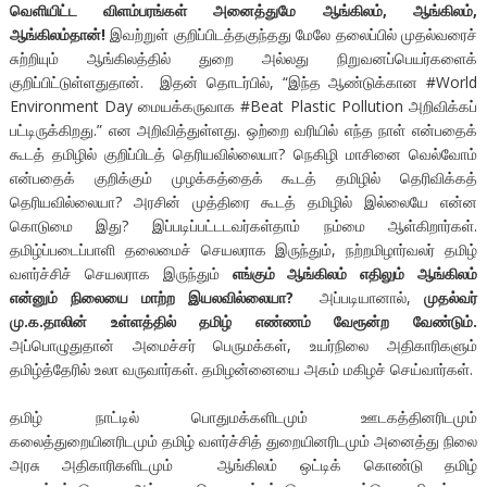
வெளியிட்ட விளம்பரங்கள் அனைத்துமே ஆங்கிலம், ஆங்கிலம்,
ஆங்கிலம்தான்!
இவற்றுள் குறிப்பிடத்தகுந்தது மேலே தலைப்பில் முதல்வரைச்
சுற்றியும் ஆங்கிலத்தில் துறை அல்லது நிறுவனப்பெயர்களைக்
குறிப்பிட்டுள்ளதுதான். இதன் தொடர்பில், “இந்த ஆண்டுக்கான #World
Environment Day மையக்கருவாக #Beat Plastic Pollution அறிவிக்கப்
பட்டிருக்கிறது.” என அறிவித்துள்ளது. ஒற்றை வரியில் எந்த நாள் என்பதைக்
கூடத் தமிழில் குறிப்பிடத் தெரியவில்லையா? நெகிழி மாசினை வெல்வோம்
என்பதைக் குறிக்கும் முழக்கத்தைக் கூடத் தமிழில் தெரிவிக்கத்
தெரியவில்லையா? அரசின் முத்திரை கூடத் தமிழில் இல்லையே என்ன
கொடுமை இது? இப்படிப்பட்டடவர்கள்தாம் நம்மை ஆள்கிறார்கள்.
தமிழ்ப்படைப்பாளி தலைமைச் செயலராக இருந்தும், நற்றமிழார்வலர் தமிழ்
வளர்ச்சிச் செயலராக இருந்தும்
எங்கும் ஆங்கிலம் எதிலும் ஆங்கிலம்
என்னும் நிலையை மாற்ற இயலவில்லையா?
அப்படியானால்,
முதல்வர்
மு.க.தாலின் உள்ளத்தில் தமிழ் எண்ணம் வேரூன்ற வேண்டும்.
அப்பொழுதுதான் அமைச்சர் பெருமக்கள், உயர்நிலை அதிகாரிகளும்
தமிழ்த்தேரில் உலா வருவார்கள். தமிழன்னையை அகம் மகிழச் செய்வார்கள்.
தமிழ் நாட்டில் பொதுமக்களிடமும் ஊடகத்தினரிடமும்
கலைத்துறையினரிடமும் தமிழ் வளர்ச்சித் துறையினரிடமும் அனைத்து நிலை
அரசு அதிகாரிகளிடமும் ஆங்கிலம் ஒட்டிக் கொண்டு தமிழ்