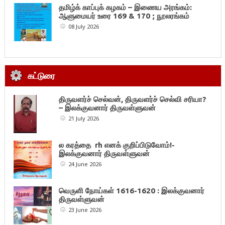
தமிழ்க் காப்புக் கழகம் – இணைய அரங்கம்:
ஆளுமையர் உரை 169 & 170 ; நூலரங்கம்
08 July 2026
கட்டுரை
திருவளர்ச் செல்வன், திருவளர்ச் செல்வி சரியா?
– இலக்குவனார் திருவள்ளுவன்
21 July 2026
ல கரத்தை rh எனக் குறிப்பிடுவோம்!-
இலக்குவனார் திருவள்ளுவன்
24 June 2026
வெருளி நோய்கள் 1616-1620 : இலக்குவனார்
திருவள்ளுவன்
23 June 2026