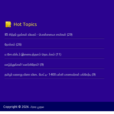
Hot Topics
85 சித்தர் நூல்கள் விவரம் - பொன்னையா சாமிகள்
(29)
நோக்கம்
(26)
ம.சோ.விக்டர் இணையத்தளம் தொடக்கம்
(11)
வாழ்த்துங்கள்! வளர்கிறோம்!
(9)
தமிழர் வரலாறு வினா விடை போட்டி- 1400 பள்ளி மாணவர்கள் பங்கேற்பு
(9)
Copyright © 2026. அகர முதல