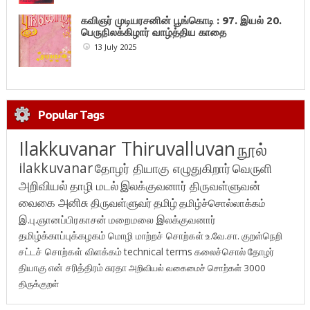
கவிஞர் முடியரசனின் பூங்கொடி : 97. இயல் 20.
பெருநிலக்கிழார் வாழ்த்திய காதை
13 July 2025
Popular Tags
Ilakkuvanar Thiruvalluvan
நூல்
ilakkuvanar
தோழர் தியாகு எழுதுகிறார்
வெருளி
அறிவியல்
தாழி மடல்
இலக்குவனார் திருவள்ளுவன்
வைகை அனிசு
திருவள்ளுவர்
தமிழ்
தமிழ்ச்சொல்லாக்கம்
இ.பு.ஞானப்பிரகாசன்
மறைமலை இலக்குவனார்
தமிழ்க்காப்புக்கழகம்
மொழி மாற்றச் சொற்கள்
உ.வே.சா.
குறள்நெறி
சட்டச் சொற்கள் விளக்கம்
technical terms
கலைச்சொல்
தோழர்
தியாகு
என் சரித்திரம்
சுரதா
அறிவியல் வகைமைச் சொற்கள் 3000
திருக்குறள்