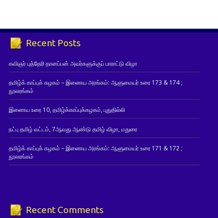
Recent Posts
கவிஞர் புத்தேரி தானப்பன் அவர்களுக்குப் பாராட்டு விழா
தமிழ்க் காப்புக் கழகம் – இணைய அரங்கம்: ஆளுமையர் உரை 173 & 174 ;
நூலரங்கம்
இணைய உரை 10, தமிழ்க்காப்புக்கழகம், புதுதில்லி
நட்பு தமிழ் வட்டம், 7ஆவது ஆண்டு தமிழ் விழா, மதுரை
தமிழ்க் காப்புக் கழகம் – இணைய அரங்கம்: ஆளுமையர் உரை 171 & 172 ;
நூலரங்கம்
Recent Comments