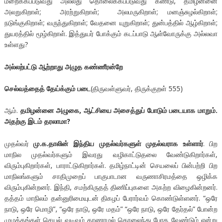
மறைக்கப்படுவது அல்லது தொலைக்கப்படுவது கண்டு, தமிழன்னை
அலறுகிறாள்; அரற்றுகிறாள்; அலமருகிறாள்; மனஞ்சுழல்கிறாள்;
நடுங்குகிறாள்; வருந்துகிறாள்; வேதனை யுறுகிறாள்; துன்பத்தில் ஆழ்கிறாள்;
துயரத்தில் மூழ்கிறாள். இத்துயர் போக்கும் கடப்பாடு ஆள்வோருக்கு அல்லவா
உள்ளது?
அல்லற்பட்டு ஆற்றாது அழுத கண்ணீரன்றே
செல்வத்தைத் தேய்க்கும் படை
(திருவள்ளுவர், திருக்குறள் 555)
ஆம்.
தமிழன்னை அழுகை, ஆட்சியை அசைத்துப் போடும் படையாக மாறும்.
அதற்கு இடம் தரலாமா?
முதல்வர்
மு.க.தாலின் இந்திய
முதல்வர்களுள் முதல்வராக உள்ளார்
. பிற
மாநில முதல்வர்களும் இவரது வழிகாட்டுதலை வேண்டுகிறார்கள்,
விரும்புகிறார்கள், பாராட்டுகிறார்கள். தமிழ்நாட்டின் செயலைப் பின்பற்றி பிற
மாநிலங்களும் சாதிமுறைப் பாகுபாடான வருணாசிரமத்தை ஒழிக்க
விரும்புகின்றனர். இந்தி, சமற்கிருதத் திணிப்புகளை அகற்ற விழைகின்றனர்.
தத்தம் மாநிலம் தன்னுரிமையுடன் திகழப் பேரார்வம் கொண்டுள்ளனர். “ஒரே
நாடு, ஒரே மொழி”, “ஒரே நாடு, ஒரே மதம்” “ஒரே நாடு, ஒரே தேர்தல்” போன்ற
முழக்கங்கள் செயல் வடிவம் காணாமல் தொலைந்து போக வேண்டும் என்று