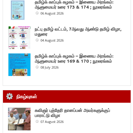
தமிழ்க் காப்புக் கழகம் – இணைய அரங்கம்:
ஆளுமையர் உரை 173 & 174 ; நூலரங்கம்
06 August 2026
நட்பு தமிழ் வட்டம், 7ஆவது ஆண்டு தமிழ் விழா,
மதுரை
04 August 2026
தமிழ்க் காப்புக் கழகம் – இணைய அரங்கம்:
ஆளுமையர் உரை 169 & 170 ; நூலரங்கம்
08 July 2026
நிகழ்வுகள்
கவிஞர் புத்தேரி தானப்பன் அவர்களுக்குப்
பாராட்டு விழா
07 August 2026