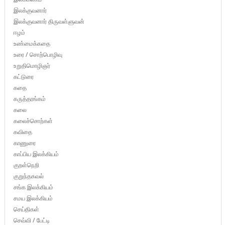
இலக்குவனார்
இலக்குவனார் திருவள்ளுவன்
ஈழம்
உண்மைக்கதை
உரை / சொற்பொழிவு
உறுதிமொழிஞர்
கட்டுரை
கதை
கருத்தரங்கம்
கலை
கலைச்சொற்கள்
கவிதை
காணுரை
காப்பிய இலக்கியம்
குறள்நெறி
குறுந்தகவல்
சங்க இலக்கியம்
சமய இலக்கியம்
செய்திகள்
செவ்வி / பேட்டி