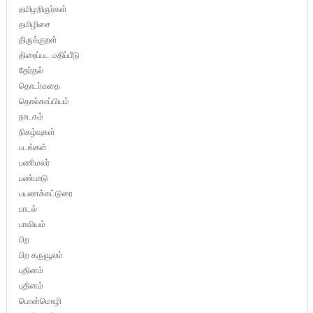
தமிழறிஞர்கள்
தமிழிசை
திருக்குறள்
திரைப்பட மதிப்பீடு
தேர்தல்
தொடர்கதை
தொல்காப்பியம்
நாடகம்
நிகழ்வுகள்
படங்கள்
பணிமலர்
பண்பாடு
பயணக்கட்டுரை
பாடல்
பாவியம்
பிற
பிற கருவூலம்
புதினம்
புதினம்
பொன்மொழி