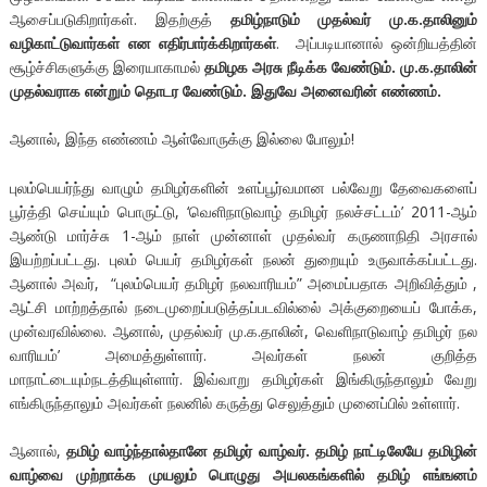
ஆசைப்படுகிறார்கள். இதற்குத்
தமிழ்நாடும் முதல்வர் மு.க.தாலினும்
வழிகாட்டுவார்கள் என எதிர்பார்க்கிறார்கள்
. அப்படியானால் ஒன்றியத்தின்
சூழ்ச்சிகளுக்கு இரையாகாமல்
தமிழக அரசு நீடிக்க வேண்டும். மு.க.தாலின்
முதல்வராக என்றும் தொடர வேண்டும். இதுவே அனைவரின் எண்ணம்.
ஆனால், இந்த எண்ணம் ஆள்வோருக்கு இல்லை போலும்!
புலம்பெயர்ந்து வாழும் தமிழர்களின் உளப்பூர்வமான பல்வேறு தேவைகளைப்
பூர்த்தி செய்யும் பொருட்டு, ‘வெளிநாடுவாழ் தமிழர் நலச்சட்டம்’ 2011-ஆம்
ஆண்டு மார்ச்சு 1-ஆம் நாள் முன்னாள் முதல்வர் கருணாநிதி அரசால்
இயற்றப்பட்டது. புலம் பெயர் தமிழர்கள் நலன் துறையும் உருவாக்கப்பட்டது.
ஆனால் அவர், “புலம்பெயர் தமிழர் நலவாரியம்” அமைப்பதாக அறிவித்தும் ,
ஆட்சி மாற்றத்தால் நடைமுறைப்படுத்தப்படவில்லை் அக்குறையைப் போக்க,
முன்வரவில்லை. ஆனால், முதல்வர் மு.க.தாலின், வெளிநாடுவாழ் தமிழர் நல
வாரியம்’ அமைத்துள்ளார். அவர்கள் நலன் குறித்த
மாநாட்டையும்நடத்தியுள்ளார். இவ்வாறு தமிழர்கள் இங்கிருந்தாலும் வேறு
எங்கிருந்தாலும் அவர்கள் நலனில் கருத்து செலுத்தும் முனைப்பில் உள்ளார்.
ஆனால்,
தமிழ் வாழ்ந்தால்தானே தமிழர் வாழ்வர். தமிழ் நாட்டிலேயே தமிழின்
வாழ்வை முற்றாக்க முயலும் பொழுது அயலகங்களில் தமிழ் எங்ஙனம்