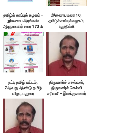
தமிழ்க் காப்புக் கழகம் –
இணைய உரை 10,
இணைய அரங்கம்:
தமிழ்க்காப்புக்கழகம்,
ஆளுமையர் உரை 173 &
புதுதில்லி
174 ; நூலரங்கம்
நட்பு தமிழ் வட்டம்,
திருவளர்ச் செல்வன்,
7ஆவது ஆண்டு தமிழ்
திருவளர்ச் செல்வி
விழா, மதுரை
சரியா? – இலக்குவனார்
திருவள்ளுவன்