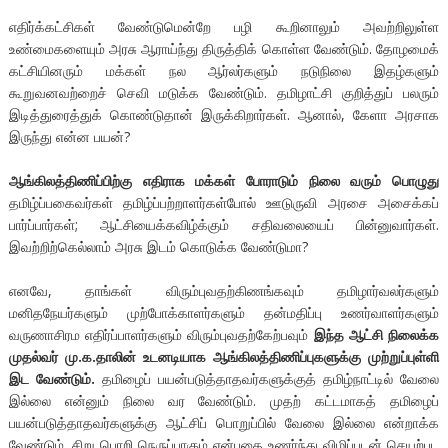
எதிர்க்கட்சிகள் வேண்டுமென்றே பழி கூறினாலும் அவற்றிலுள்ள
உண்மைகளையும் அரசு ஆராய்ந்து திருத்திக் கொள்ள வேண்டும். தோழமைக்
கட்சியினரும் மக்கள் நல ஆர்லர்களும் நடுநிலை இதழ்களும்
கூறுவனவற்றைச் செவி மடுக்க வேண்டும். தமிழாட்சி குறித்துப் பலரும்
இடித்துரைத்துக் கொண்டுதான் இருக்கிறார்கள். ஆனால், கேளா அரசாக
இருந்து என்ன பயன்?
ஆங்கிலத்திணிப்பிற்கு எதிராக மக்கள் போராடும் நிலை வரும் பொழுது
தமிழ்ப்பகைவர்கள் தமிழ்ப்பற்றாளர்கள்போல் ஊடுருவி அரசை அசைக்கப்
பார்ப்பார்கள்; ஆட்சியைக்கவிழ்க்கும் சதிவலையைப் பின்னுவார்கள்.
இவற்றிற்கெல்லாம் அரசு இடம் கொடுக்க வேண்டுமா?
எனவே, தாங்கள் விரும்புவதற்கிணங்கவும் தமிழார்வலர்களும்
மனிதநேயர்களும் முற்போக்காளர்களும் தன்மதிப்பு உணர்வாளர்களும்
வருணாசிரம எதிர்ப்பாளர்களும் விரும்புவதற்கேற்பவும்
இந்த ஆட்சி நிலைக்க
முதல்வர் மு.க.தாலின் உடனடியாக ஆங்கிலத்திணிப்புகளுக்கு முற்றுப்புள்ளி
இட வேண்டும்.
தமிழைப் பயன்படுத்தாதவர்களுக்குத் தமிழ்நாட்டில் வேலை
இல்லை என்னும் நிலை வர வேண்டும். முதற் கட்டமாகத் தமிழைப்
பயன்படுத்தாதவர்களுக்கு ஆட்சிப் பொறுப்பில் வேலை இல்லை என்றாக்க
வேண்டும். சிறு பொறி நெருப்பாகும் என்பதை உணர்ந்து விழிப்புடன் செயற்பட