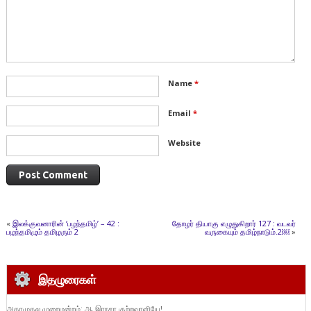
Name
*
Email
*
Website
«
இலக்குவனாரின் ‘பழந்தமிழ்’ – 42 :
தோழர் தியாகு எழுதுகிறார் 127 : வடவர்
பழந்தமிழும் தமிழரும் 2
வருகையும் தமிழ்நாடும்.2￼
»
இதழுரைகள்
அகரமுதல முறைமன்றம்: ஆ.இராசா குற்றவாளியே!