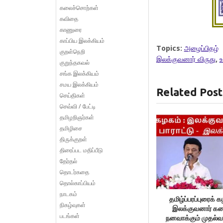
கலைச்சொற்கள்
கவிதை
காணுரை
காப்பிய இலக்கியம்
Topics:
அழைப்பிதழ்
குறள்நெறி
இலக்குவனார் விருது
,
உ
குறுந்தகவல்
சங்க இலக்கியம்
சமய இலக்கியம்
Related Post
செய்திகள்
செவ்வி / பேட்டி
தமிழறிஞர்கள்
தமிழிசை
திருக்குறள்
திரைப்பட மதிப்பீடு
தேர்தல்
தொடர்கதை
தொல்காப்பியம்
நாடகம்
தமிழ்ப்பரப்புரைக் க
நிகழ்வுகள்
இலக்குவனார் 
படங்கள்
நனவாக்கும் முதல்வர