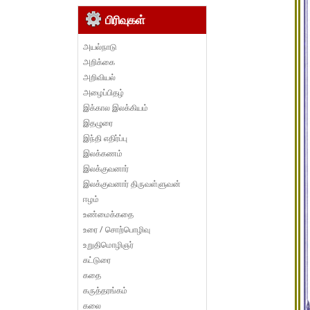
பிரிவுகள்
அயல்நாடு
அறிக்கை
அறிவியல்
அழைப்பிதழ்
இக்கால இலக்கியம்
இதழுரை
இந்தி எதிர்ப்பு
இலக்கணம்
இலக்குவனார்
இலக்குவனார் திருவள்ளுவன்
ஈழம்
உண்மைக்கதை
உரை / சொற்பொழிவு
உறுதிமொழிஞர்
கட்டுரை
கதை
கருத்தரங்கம்
கலை