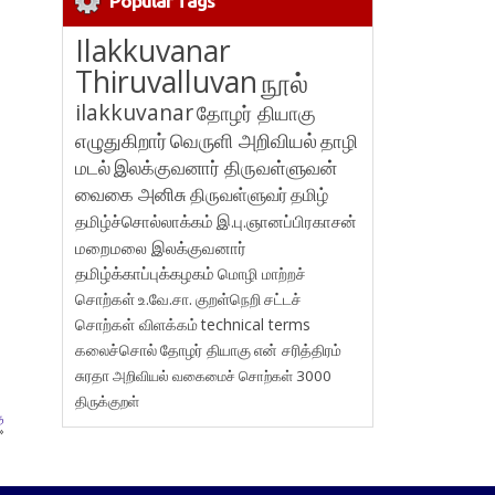
Popular Tags
Ilakkuvanar
Thiruvalluvan
நூல்
ilakkuvanar
தோழர் தியாகு
எழுதுகிறார்
வெருளி அறிவியல்
தாழி
மடல்
இலக்குவனார் திருவள்ளுவன்
வைகை அனிசு
திருவள்ளுவர்
தமிழ்
தமிழ்ச்சொல்லாக்கம்
இ.பு.ஞானப்பிரகாசன்
மறைமலை இலக்குவனார்
தமிழ்க்காப்புக்கழகம்
மொழி மாற்றச்
சொற்கள்
உ.வே.சா.
குறள்நெறி
சட்டச்
சொற்கள் விளக்கம்
technical terms
கலைச்சொல்
தோழர் தியாகு
என் சரித்திரம்
சுரதா
அறிவியல் வகைமைச் சொற்கள் 3000
திருக்குறள்
ு
»