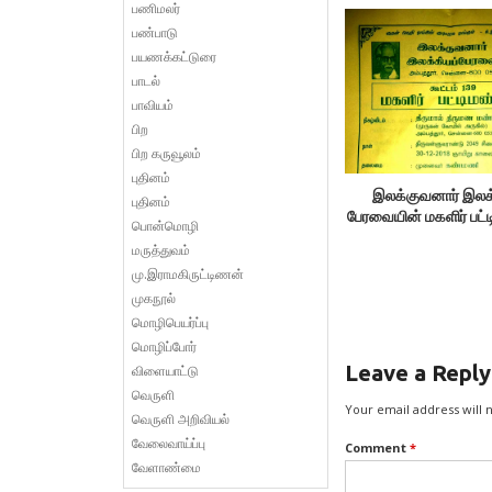
பணிமலர்
பாராட்டு
பண்பாடு
பயணக்கட்டுரை
பாடல்
பாவியம்
பிற
பிற கருவூலம்
புதினம்
இலக்குவனார் இலக்
புதினம்
பேரவையின் மகளிர் பட்
பொன்மொழி
மருத்துவம்
மு.இராமகிருட்டிணன்
முகநூல்
மொழிபெயர்ப்பு
மொழிப்போர்
Leave a Reply
விளையாட்டு
வெருளி
Your email address will 
வெருளி அறிவியல்
வேலைவாய்ப்பு
Comment
*
வேளாண்மை