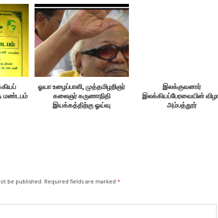
கியப்
ஓயா உழைப்பாளி, முத்தமிழறிஞர்
இலக்குவனார்
டி மண்டபம்
கலைஞர் கருணாநிதி
இலக்கியப்பேரவையின் விழ
இயக்கத்திற்கு ஓய்வு
அம்பத்தூர்
கொடுத்துள்ளார்.
not be published.
Required fields are marked
*