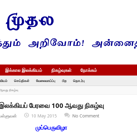
இக்கால இலக்கியம்
நிகழ்வுகள்
நோக்கம்
வியம்
செய்திகள்
வேலைவாய்ப்பு
பிற
தொடர்பு
ஆவது நிகழ்வு
இலக்கியப் பேரவை 100 ஆவது நிகழ்வு
வள்ளுவன்
10 May 2015
No Comment
முப்பெருவிழா