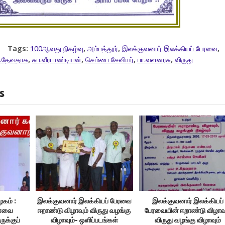
Tags:
100ஆவது நிகழ்வு
,
அம்பத்தூர்
,
இலக்குவனார் இலக்கியப் பேரவை
,
.தேவதாசு
,
சுப.வீரபாண்டியன்
,
செம்பை சேவியர்
,
பா.வளனரசு
,
விருது
s
ழகம் :
இலக்குவனார் இலக்கியப் பேரவை
இலக்குவனார் இலக்கியப்
கனவை
ஈறாண்டு விழாவும் விருது வழங்கு
பேரவையின் ஈறாண்டு விழாவு
ுக்குப்
விழாவும்- ஒளிப்படங்கள்
விருது வழங்கு விழாவும்