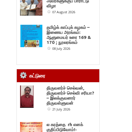
அவர்களுக்குப் பாராட்டு
விழா
07 August 2026
தமிழ்க் காப்புக் கழகம் –
இணைய அரங்கம்:
ஆளுமையர் உரை 169 &
170 ; நூலரங்கம்
08 July 2026
கட்டுரை
திருவளர்ச் செல்வன்,
திருவளர்ச் செல்வி சரியா?
– இலக்குவனார்
திருவள்ளுவன்
21 July 2026
ல கரத்தை rh எனக்
குறிப்பிடுவோம்!-