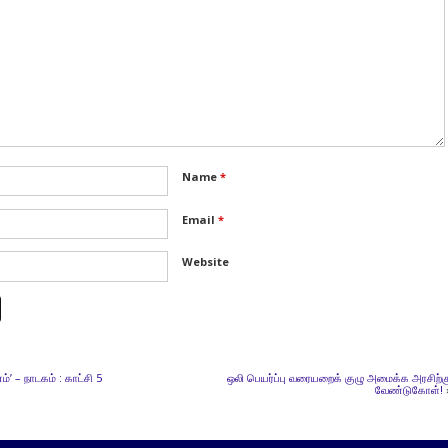
Name
*
Email
*
Website
’ – நாடகம் : காட்சி 5
ஒலி பெயர்ப்பு வரையறைக் குழு அமைக்க அரசிற்க
வேண்டுகோள்!