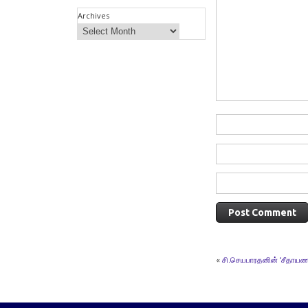
Archives
«
சி.செயபாரதனின் ‘சீதாயணம்