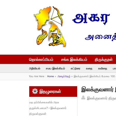
தொல்காப்பியம்
சங்க இலக்கியம்
திருக்குறள்
அறிவியல்
சமய இலக்கியம்
கட்டுரை
கதை
கவிதை
பா
You Are Here :
Home
»
அழைப்பிதழ்
»
இலக்குவனார் இலக்கியப் பேரவை 100 
இலக்குவனார் 
இதழுரைகள்
இலக்குவனார் திரு
மத நம்பிக்கைகளில் அரசு
குறுக்கிடலாமா? – இலக்குவனார்
திருவள்ளுவன்