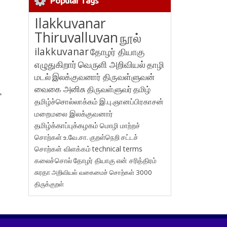
Popular Tags
Ilakkuvanar
Thiruvalluvan
நூல்
ilakkuvanar
தோழர் தியாகு
எழுதுகிறார்
வெருளி அறிவியல்
தாழி
மடல்
இலக்குவனார் திருவள்ளுவன்
வைகை அனிசு
திருவள்ளுவர்
தமிழ்
»
தமிழ்ச்சொல்லாக்கம்
இ.பு.ஞானப்பிரகாசன்
மறைமலை இலக்குவனார்
தமிழ்க்காப்புக்கழகம்
மொழி மாற்றச்
சொற்கள்
உ.வே.சா.
குறள்நெறி
சட்டச்
சொற்கள் விளக்கம்
technical terms
கலைச்சொல்
தோழர் தியாகு
என் சரித்திரம்
சுரதா
அறிவியல் வகைமைச் சொற்கள் 3000
திருக்குறள்