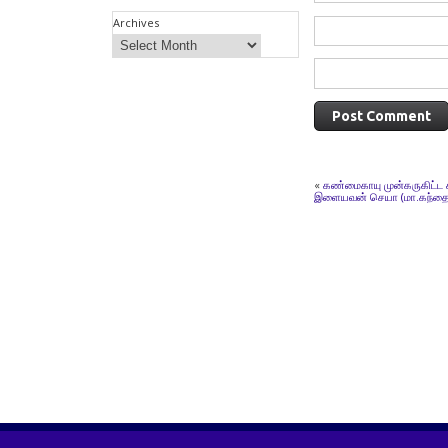
Archives
«
கண்மைகாயு முன்கருகிட்ட
இளையவன் செயா (மா.கந்தை