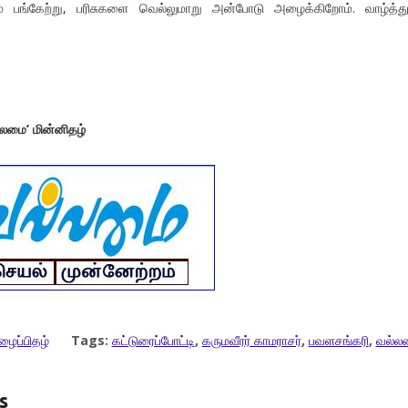
் பங்கேற்று, பரிசுகளை வெல்லுமாறு அன்போடு அழைக்கிறோம். வாழ்த்த
்லமை’ மின்னிதழ்
ைப்பிதழ்
Tags:
கட்டுரைப்போட்டி
,
கருமவீரர் காமராசர்
,
பவளசங்கரி
,
வல்ல
s