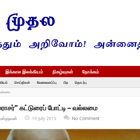
இக்கால இலக்கியம்
நிகழ்வுகள்
நோக்கம்
வியம்
செய்திகள்
வேலைவாய்ப்பு
பிற
தொடர்பு
– வல்லமை
மராசர்” கட்டுரைப் போட்டி – வல்லமை
வள்ளுவன்
19 July 2015
No Comment