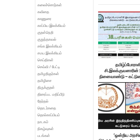
கலைச்சொற்கள்
கவிதை
காணுரை
காப்பிய இலக்கியம்
குறள்நெறி
குறுந்தகவல்
சங்க இலக்கியம்
சமய இலக்கியம்
செய்திகள்
தமிழ்ப்போராள
செவ்வி / பேட்டி
சி.இலக்குவனாரின்
தமிழறிஞர்கள்
நினைவாண்டு – கட்டுரை
தமிழிசை
இறுதி நாள் 10.0
திருக்குறள்
திரைப்பட மதிப்பீடு
தேர்தல்
தொடர்கதை
தொல்காப்பியம்
நாடகம்
நிகழ்வுகள்
படங்கள்
‘ஒன்றிய அரசி