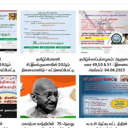
ி
தமிழ்ப்போராளி
தமிழ்க்காப்புக்கழகம்: ஆளும
 50ஆம்
சி.இலக்குவனாரின் 50ஆம்
உரை 49,50 & 51 : இணை
ப்போட்டி
நினைவாண்டு – கட்டுரைப்போட்டி
அரங்கம்: 04.06.2023
9.23
ன்
மகாத்மா காந்தியின் 75-ஆவது
வ.உ.சி ஆய்வு வட்ட த்தின்