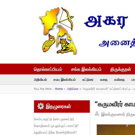
தொல்காப்பியம்
சங்க இலக்கியம்
திருக்குறள்
அறிவியல்
சமய இலக்கியம்
கட்டுரை
கதை
கவிதை
பா
You Are Here :
Home
»
அறிக்கை
»
“கருமவீரர் காமராசர்” கட்டுரைப் போட்டி 
“கருமவீரர் கா
இதழுரைகள்
இலக்குவனார் திரு
செம்பு உருட்டு (சுடெருலைட்டு)
தொழிலகம் மூடலுக்குப் பாராட்டு!
உறுதியாய் நிற்க வேண்டுகோள்!