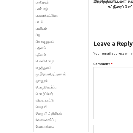
இந்தித்திணிப்புகள்’ 
பணிமலர்
‘ஒன்றிய அரசின் இந்தித்திணிப
கட்டுரைப் போட்
பண்பாடு
தலைப்பிலான
கட்டுரைப் போட்ட
பயணக்கட்டுரை
title='image-44851' />
பாடல்
பாவியம்
பிற
பிற கருவூலம்
Leave a Reply
புதினம்
Your email address will 
புதினம்
பொன்மொழி
Comment
*
மருத்துவம்
மு.இராமகிருட்டிணன்
முகநூல்
மொழிபெயர்ப்பு
மொழிப்போர்
விளையாட்டு
வெருளி
வெருளி அறிவியல்
வேலைவாய்ப்பு
வேளாண்மை