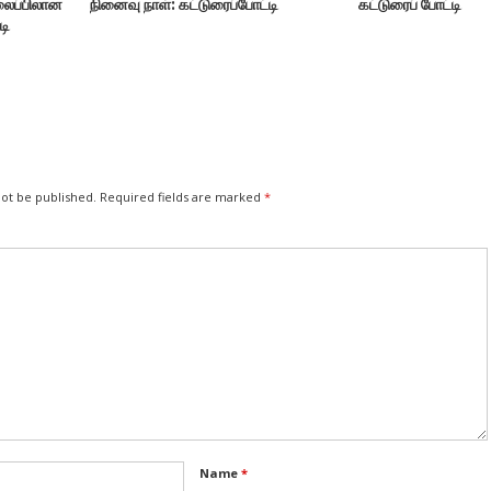
தலைப்பிலான
நினைவு நாள்: கட்டுரைப்போட்டி
கட்டுரைப் போட்டி
்புகள்’
டி
ி
'
not be published.
Required fields are marked
*
Name
*