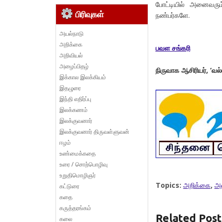
போட்டியில் அனைவரும
பிரிவுகள்
நண்பர்களே.
அயல்நாடு
அறிக்கை
பவள சங்கரி
அறிவியல்
அழைப்பிதழ்
நிருவாக ஆசிரியர், ‘வல
இக்கால இலக்கியம்
இதழுரை
இந்தி எதிர்ப்பு
இலக்கணம்
இலக்குவனார்
இலக்குவனார் திருவள்ளுவன்
ஈழம்
உண்மைக்கதை
உரை / சொற்பொழிவு
உறுதிமொழிஞர்
Topics:
அறிக்கை
,
அழ
கட்டுரை
கதை
கருத்தரங்கம்
Related Post
கலை