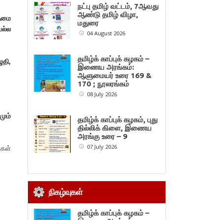
நட்பு தமிழ் வட்டம், 7ஆவது
ஆண்டு தமிழ் விழா,
ருமை
மதுரை
ல்ல
04 August 2026
தமிழ்க் காப்புக் கழகம் –
ுதி
,
இணைய அரங்கம்:
ஆளுமையர் உரை 169 &
170 ; நூலரங்கம்
08 July 2026
மும்
தமிழ்க் காப்புக் கழகம், புது
தில்லிக் கிளை, இணைய
அரங்கு உரை – 9
07 July 2026
ுகள்
நிகழ்வுகள்
தமிழ்க் காப்புக் கழகம் –