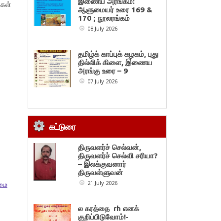
இணைய அரங்கம்:
ுகள்
ஆளுமையர் உரை 169 &
170 ; நூலரங்கம்
08 July 2026
தமிழ்க் காப்புக் கழகம், புது
தில்லிக் கிளை, இணைய
அரங்கு உரை – 9
07 July 2026
கட்டுரை
திருவளர்ச் செல்வன்,
திருவளர்ச் செல்வி சரியா?
– இலக்குவனார்
திருவள்ளுவன்
21 July 2026
மை
ல கரத்தை rh எனக்
குறிப்பிடுவோம்!-