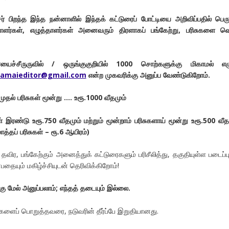
ர் பிறந்த இந்த நன்னாளில் இந்தக் கட்டுரைப் போட்டியை அறிவிப்பதில் பெ
ாளர்கள்
,
எழுத்தாளர்கள் அனைவரும் திரளாகப் பங்கேற்று
,
பரிசுகளை வெ
்சீருருவில் / ஒருங்குகுறியில்
1000
சொற்களுக்கு மிகாமல் எழ
lamaieditor@gmail.com
என்ற முகவரிக்கு அனுப்ப வேண்டுகிறோம்.
முதல் பரிசுகள் மூன்று …. உரூ.1000 வீதமும்
் இரண்டு உரூ.750 வீதமும் மற்றும் மூன்றாம் பரிசுகளாய் மூன்று உரூ.500 வீத
த்தப் பரிசுகள் – ரூ.6 ஆயிரம்)
விர, பங்கேற்கும் அனைத்துக் கட்டுரைகளும் பரிசீலித்து, தகுதியுள்ள படைப்ப
பதையும் மகிழ்ச்சியுடன் தெரிவிக்கிறோம்!
ு மேல் அனுப்பலாம்; எந்தத் தடையும் இல்லை.
ிவுகளைப் பொறுத்தவரை, நடுவரின் தீர்ப்பே இறுதியானது.