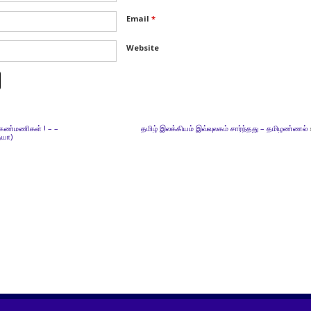
Email
*
Website
 கண்மணிகள் ! – –
தமிழ் இலக்கியம் இவ்வுலகம் சார்ந்தது – தமிழண்ணல்
யா)