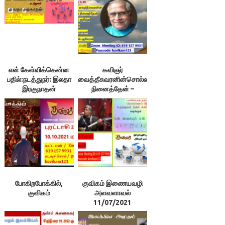
என் கேள்விக்கென்ன
கவிஞர்
பதில்:நடத்துநர்: இலதா
வைத்தீசுவரனின்சொல்ல
இரகுநாதன்
நினைத்தேன் –
அளவளாவல்
போகிறபோக்கில்,
குவிகம் இணையவழி
குவிகம்
அளவளாவல்
11/07/2021