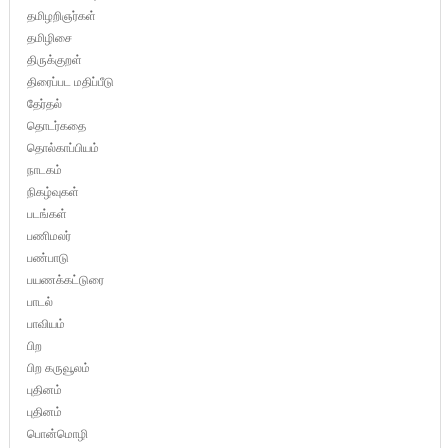
தமிழறிஞர்கள்
தமிழிசை
திருக்குறள்
திரைப்பட மதிப்பீடு
தேர்தல்
தொடர்கதை
தொல்காப்பியம்
நாடகம்
நிகழ்வுகள்
படங்கள்
பணிமலர்
பண்பாடு
பயணக்கட்டுரை
பாடல்
பாவியம்
பிற
பிற கருவூலம்
புதினம்
புதினம்
பொன்மொழி