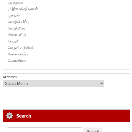
மருத்துவம்
மு.இராமகிருட்டிணன்
முகநூல்
மொழிபெயர்ப்பு
மொழிப்போர்
விளையாட்டு
வெருளி
வெருளி அறிவியல்
வேலைவாய்ப்பு
வேளாண்மை
Archives
Search