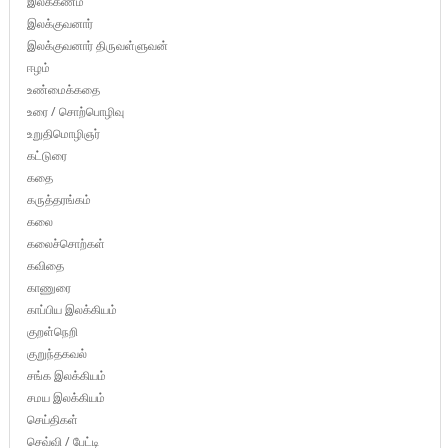
இலக்கணம்
இலக்குவனார்
இலக்குவனார் திருவள்ளுவன்
ஈழம்
உண்மைக்கதை
உரை / சொற்பொழிவு
உறுதிமொழிஞர்
கட்டுரை
கதை
கருத்தரங்கம்
கலை
கலைச்சொற்கள்
கவிதை
காணுரை
காப்பிய இலக்கியம்
குறள்நெறி
குறுந்தகவல்
சங்க இலக்கியம்
சமய இலக்கியம்
செய்திகள்
செவ்வி / பேட்டி