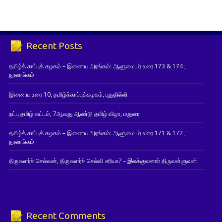
Recent Posts
தமிழ்க் காப்புக் கழகம் – இணைய அரங்கம்: ஆளுமையர் உரை 173 & 174 ;
நூலரங்கம்
இணைய உரை 10, தமிழ்க்காப்புக்கழகம், புதுதில்லி
நட்பு தமிழ் வட்டம், 7ஆவது ஆண்டு தமிழ் விழா, மதுரை
தமிழ்க் காப்புக் கழகம் – இணைய அரங்கம்: ஆளுமையர் உரை 171 & 172 ;
நூலரங்கம்
திருவளர்ச் செல்வன், திருவளர்ச் செல்வி சரியா? – இலக்குவனார் திருவள்ளுவன்
Recent Comments