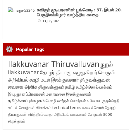
கவிஞர் முடியரசனின் பூங்கொடி : 97. இயல் 20.
பெருநிலக்கிழார் வாழ்த்திய காதை
13 July 2025
Popular Tags
Ilakkuvanar Thiruvalluvan
நூல்
ilakkuvanar
தோழர் தியாகு எழுதுகிறார்
வெருளி
அறிவியல்
தாழி மடல்
இலக்குவனார் திருவள்ளுவன்
வைகை அனிசு
திருவள்ளுவர்
தமிழ்
தமிழ்ச்சொல்லாக்கம்
இ.பு.ஞானப்பிரகாசன்
மறைமலை இலக்குவனார்
தமிழ்க்காப்புக்கழகம்
மொழி மாற்றச் சொற்கள்
உ.வே.சா.
குறள்நெறி
சட்டச் சொற்கள் விளக்கம்
technical terms
கலைச்சொல்
தோழர்
தியாகு
என் சரித்திரம்
சுரதா
அறிவியல் வகைமைச் சொற்கள் 3000
திருக்குறள்