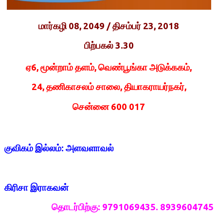
மார்கழி
08, 2049 /
திசம்பர்
23, 2018
பிற்பகல் 3.30
ஏ
6,
மூன்றாம்
தளம்
,
வெண்பூங்கா
அடுக்ககம்
,
24,
தணிகாசலம்
சாலை
,
தியாகராயர்நகர்
,
சென்னை
600 017
குவிகம்
இல்லம்
:
அளவளாவல்
கிரிசா
இராகவன்
தொடர்பிற்கு
: 9791069435. 8939604745