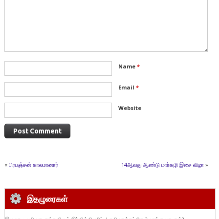
Name
*
Email
*
Website
«
பிரபஞ்சன் காலமானார்
14ஆவது ஆண்டு மார்கழி இசை விழா
»
இதழுரைகள்