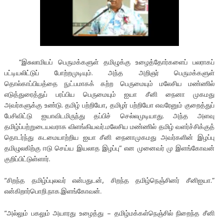
“இசுலாமியப் பெருமக்களுள் தமிழுக்கு உழைத்தோர்களைப் பலராகப்
பட்டியலிட்டுப் போற்றமுடியும். அந்த அறிஞர் பெருமக்களுள்
தொல்காப்பியத்தை நுட்பமாகக் கற்ற பெருமையும் மலேசிய மண்ணில்
எடுத்துரைத்துப் பரப்பிய பெருமையும் ஐயா சீனி நைனா முகமது
அவர்களுக்கு உண்டு. தமிழ் பற்றியோ, தமிழர் பற்றியோ எவரேனும் குறைத்துப்
பேசிவிட்டு ஐயாவிடமிருந்து தப்பிச் செல்லமுடியாது. அந்த அளவு
தமிழ்ப்பற்றுடையவராக விளங்கியவர்.மலேசிய மண்ணில் தமிழ் வளர்ச்சிக்குத்
தொடர்ந்து கடமையாற்றிய ஐயா சீனி நைனாமுகமது அவர்களின் இழப்பு
தமிழுலகிற்கு ஈடு செய்ய இயலாத இழப்பு” என முனைவர் மு இளங்கோவன்
குறிப்பிட்டுள்ளார்.
“சிறந்த தமிழ்ப்புலவர் என்பதுடன், சிறந்த தமிழ்நெஞ்சினர் சீனிஐயா.”
என்கிறார்பொறி.நாக.இளங்கோவன்.
“அல்லும் பகலும் அயாரது உழைத்து – தமிழ்மக்கள்நெஞ்சில் நிறைந்த சீனி