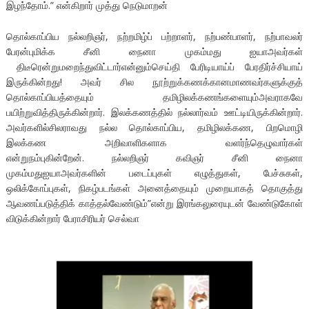
இழந்தோம்.” என்கிறார் முத்து நெடுமாறன்
தொல்காப்பிய நல்லறிஞர், நற்றமிழ்ப் பற்றாளர், நற்பண்பாளர், நற்பாவலர்
பேரன்புமிக்க சீனி நைனா முகம்மது ஐயாஅவர்கள்
திடீரென்றுமறைந்துவிட்டார்என்னும்செய்தி பேரிடியாய்ப் பேரதிர்ச்சியாய்
இருக்கின்றது! அவர் சில நூற்றுக்கணக்கானமாணவர்களுக்குத்
தொல்காப்பியத்தையும் தமிழிலக்கணங்களையும்அவராகவே
பயிற்றுவித்திருக்கின்றார். இலக்கணத்தில் நல்லார்வம் ஊட்டியிருக்கின்றார்.
அவர்களில்சிலராவது நல்ல தொல்காப்பிய, தமிழிலக்கண, பிறமொழி
இலக்கண அறிவாளிகளாக வளர்ந்தெழுவார்கள்
என்றுநம்புகின்றேன். நல்லறிஞர் கவிஞர் சீனி நைனா
முகம்மதுஐயாஅவர்களின் படைப்புகள் எழுத்துகள், பேச்சுகள்,
ஒலிக்கோப்புகள், நிகழ்படங்கள் அனைத்தையும் முறையாகத் தொகுத்து
ஆவணப்படுத்திக் காத்தல்வேண்டும்”என்று இரங்கலுரையுடன் வேண்டுகோள்
விடுக்கின்றார் பேராசிரியர் செல்வா