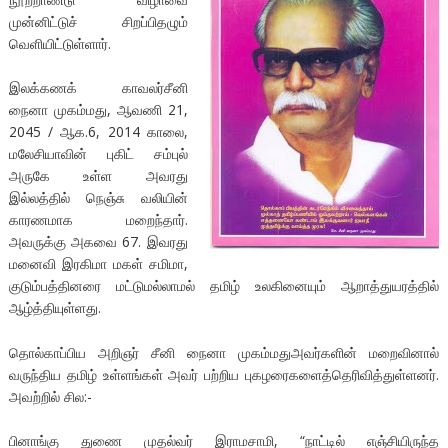
முன்னிட்டுச் சிறப்பிதழும்
வெளியிட்டுள்ளார்.
இலக்கணக் காவலர்சீனி
நைனா முகம்மது, ஆவணி 21,
2045 / ஆக.6, 2014 காலை,
மலேசியாவின் புகிட் சம்புல்
அருகே உள்ள அவரது
இல்லத்தில் நெஞ்சு வலியின்
காரணமாக மறைந்தார்.
அவருக்கு அகவை 67. இவரது
மனைவி இரகிமா மகள் சமிமா,
குடும்பத்தினரை மட்டுமல்லாமல் தமிழ் உலகினையும் ஆறாத்துயரத்தில்
ஆழ்த்தியுள்ளது.
தொல்காப்பிய அறிஞர் சீனி நைனா முகம்மதுஅவர்களின் மறைவினால்
வருந்திய தமிழ் உள்ளங்கள் அவர் பற்றிய புகழரைகளைத்தெரிவித்துள்ளனர்.
அவற்றில் சில:-
பினாங்கு துணை முதல்வர் இராமசாமி, “நாட்டில் எஞ்சியிருந்த