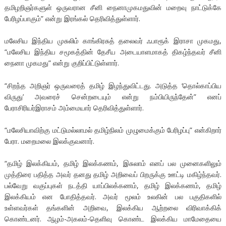
தமிழறிஞர்களுள் ஒருவரான சீனி நைனாமுகமதுவின் மறைவு நாட்டுக்கே
பேரிழப்பாகும்” என்று இரங்கல் தெரிவித்துள்ளார்.
மலேசிய இந்திய முசுலிம் காங்கிரசுத் தலைவர் ஃபாரூக் இராசா முகமது,
“மலேசிய இந்திய சமூகத்தின் தேசீய அடையாளமாகத் திகழ்ந்தவர் சீனி
நைனா முகமது” என்று குறிப்பிட்டுள்ளார்.
“சிறந்த அறிஞர் ஒருவரைத் தமிழ் இழந்துவிட்டது. அடுத்த ‘தொல்காப்பிய
விருது’ அவரைச் சென்றடையும் என்று நம்பியிருந்தேன்” எனப்
பேராசிரியர்இராசம் அம்மையார் தெரிவித்துள்ளார்.
“மலேசியாவிற்கு மட்டுமல்லாமல் தமிழ்நிலம் முழுமைக்கும் பேரிழப்பு” என்கிறார்
பேரா. மறைமலை இலக்குவனார்.
“தமிழ் இலக்கியம், தமிழ் இலக்கணம், இசுலாம் எனப் பல முனைகளிலும்
முத்திரை பதித்த அவர் தனது தமிழ் அறிவைப் பிறருக்கு ஊட்டி மகிழ்ந்தவர்.
பல்வேறு வகுப்புகள் நடத்தி யாப்பிலக்கணம், தமிழ் இலக்கணம், தமிழ்
இலக்கியம் என போதித்தவர். அவர் மூலம் உலகின் பல பகுதிகளில்
உள்ளவர்கள் தங்களின் அறிவை, இலக்கிய ஆற்றலை விரிவாக்கிக்
கொண்டனர். ஆழம்-அகலம்-தெளிவு கொண்ட இலக்கிய மாமேதையை