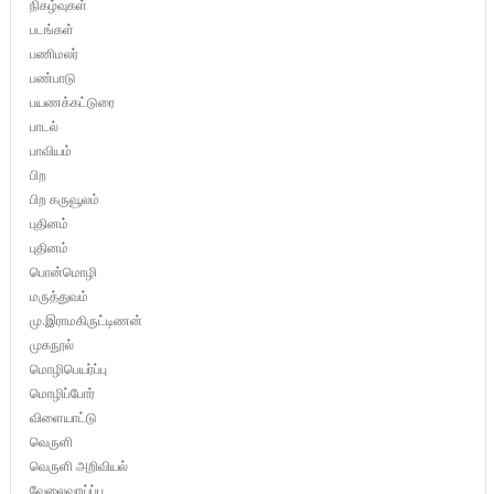
நிகழ்வுகள்
படங்கள்
பணிமலர்
பண்பாடு
பயணக்கட்டுரை
பாடல்
பாவியம்
பிற
பிற கருவூலம்
புதினம்
புதினம்
பொன்மொழி
மருத்துவம்
மு.இராமகிருட்டிணன்
முகநூல்
மொழிபெயர்ப்பு
மொழிப்போர்
விளையாட்டு
வெருளி
வெருளி அறிவியல்
வேலைவாய்ப்பு