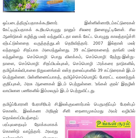
ஒப்படைத்திருப்பதாகக்கூறினார். இன்னின்னாரிடம்கட்டுரைகள்
கேட்டிருப்பதாகக் கூறியபொழுது நானும் சிலரை நினைவூட்டினேன். சில
ஆண்டுகள் கழித்து மலர் வந்துவிட்டதா எனக் கேட்ட பொழுது காலத்தாழ்ச்சி
ஏற்பட்டுள்ளதை வருத்தத்துடன் தெரிவித்தார். 2007 இல்தான் மலர்
வந்தாலும் சிறப்பாக அமைந்துள்ளது. 39 கட்டுரைகளைத் தாங்கி மலர்
வந்துள்ளது. செம்மொழி: பொது விளக்கம், செம்மொழி: நேற்று-இன்று-
நாளை, செம்மொழி: சிறப்பியல்புகள், செம்மொழி :அக்கரை நாடுகளில்,
தமிழ்க்கல்வி,கலை நிறுவனங்கள் என்ற தலைப்புகளில் 39 கட்டுரைகள் இடம்
பெற்றுள்ளன. பின்னிணைப்பாகத், தமிழ்ச்செம்மொழிப் போராட்ட வரலாற்றுக்
குறிப்புகள், அரசு ஆணைகள் இடம் பெற்றுள்ளன. ‘உங்கள் குரல்’ இதழின்
வாயிலான பணிகளில் இம்மலரும் இடம் பெற்றுவிட்டது.
தமிழ்ப்போராளி பேராசிரியர் சி.இலக்குவனார்பால் பெருமதிப்பும் பேரன்பும்
கொண்ட இலக்கண அறிஞர் சீனி நைனாமுகம்மது அவர் வழியில்
தொல்காப்பியத்தைப்
பரப்புவதையும் நோக்கமாகக்
கொண்டு வாழ்ந்தார். அவரது
நூற்றாண்டு விழாவை