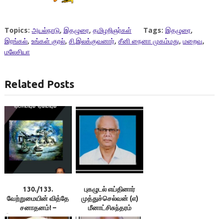
Topics:
அயல்நாடு
,
இதழுரை
,
தமிழறிஞர்கள்
Tags:
இதழுரை
,
இரங்கல்
,
உங்கள் குரல்
,
சி.இலக்குவனார்
,
சீனி நைனா முகம்மது
,
மறைவு
,
மலேசியா
Related Posts
130./133.
புகழுடல் எய்தினார்
வேற்றுமையின் வித்தே
முத்துச்செல்வன் (எ)
சனாதனம்! –
மீனாட்சிசுந்தரம்
இலக்குவனார்திருவள்ளுவன்