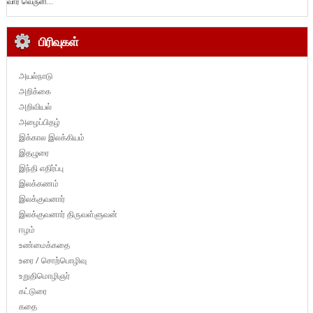
வார வெருளி...
பிரிவுகள்
அயல்நாடு
அறிக்கை
அறிவியல்
அழைப்பிதழ்
இக்கால இலக்கியம்
இதழுரை
இந்தி எதிர்ப்பு
இலக்கணம்
இலக்குவனார்
இலக்குவனார் திருவள்ளுவன்
ஈழம்
உண்மைக்கதை
உரை / சொற்பொழிவு
உறுதிமொழிஞர்
கட்டுரை
கதை