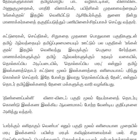
தேர்வுகளுக்கான தமிழ்மொழிப் பாட வழிகாட்டிகள், வினாவிடை
அணுகுமுறைகள், மாதிரி வினாக்கள், பயிற்சிகள் முதலானவற்றையும்
‘உங்கள்குரல்’ இதழில் வெளியிட்டு ஆசிரியர்க்குத் துணை நின்று
மாணாக்கர்களைத் தகுதிப்படுத்தும் பணியினைச்சிறப்பாகச் செய்து வந்தார்.
கட்டுரைகள், செய்திகள், சிறுகதை முதலான பொதுவான பகுதிகளுடன்
தமிழ் ஆர்வத்தையும் தமிழ்ப்புலமையையும் ஊட்டும் பல பகுதிகள் ‘உங்கள்
குரல்’ இதழில் வெளிவந்து இவருக்குப் பெருமை சேர்த்தன.
மாணாக்கர்களுக்கும் தமிழ் ஆர்வலர்களுக்கும் உதவும் வகையில்,
தொல்காப்பிய அடிப்படையில், ‘தொல்காப்பிய மரபு’ என்னும் தமிழ்
இலக்கணத்தொடர் கட்டுரை மூலம் இலக்கணத்தை எளிமையாகப் புரிந்து
கொள்ளச் செய்தார். இதே போன்று இவரது ‘தொல்காப்பியத் தேன்’, என்னும்
தொடர் தமிழ்இலக்கணத் தேனை மக்களுக்கு வாரி வழங்கியது.
‘திண்ணைப்பள்ளி’ வினா-விடைப் பகுதி மூலம் நேயர்களைத் தொடர்பு
கொண்டு இலக்கண இலக்கிய ஆவணமாகப் போற்ற வேண்டிய குறிப்புகளை
அளித்து வந்தார்.
‘யார்க்கும் எளிதாகும் வெண்பா’ எனும் பகுதி மூலம் எளிமையான முறையில்
மரபு இலக்கணம் பயின்ற மரபுக் கவிஞர்களானவர்கள் பலர். சிறு
செய்தியாயினும் பெருங்கவனம் செலுத்தக்கூடியவர் என்பதற்குச்சான்றாக