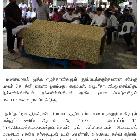
மலேசியாவில் மூத்த எழுத்தாளர்களுள் குறிப்பிடத்தகுந்தவரான சீர்மிகு
புலவர் செ. சீனி நைனா முகம்மது, கரும்பன், அபூபரீதா, இபுனுசைய்யிது,
இல்லார்க்கினியன், நல்லார்க்கினியன் ஆகிய புனை பெயர்களிலும்
படைப்புகளை வழங்கிய அறிஞர்.
தமிழ்நாட்டில் திருநெல்வேலி மாவட்டத்தில் உள்ள கடையநல்லூரில் கீழாயூர்
என்னும் ஊரில் ஆவணி 26, 1978 – செப்டம்பர் 11
1947வியாழக்கிழமையன்றுபிறந்தவர்; தம் பன்னிரண்டாம் அகவையில்
மலேசியா சென்ற தந்தையுடன் உடன் சென்றார். அங்கேயே கல்வி கற்றார்.