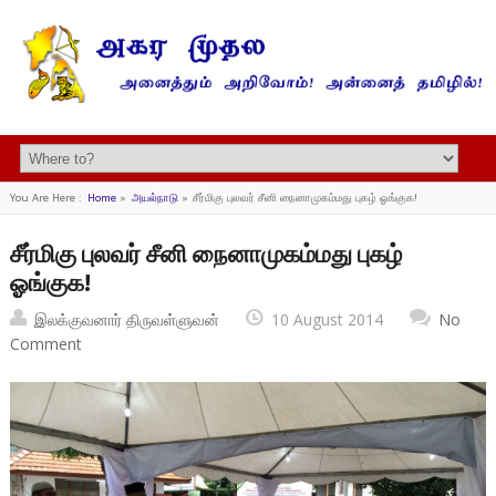
You Are Here :
Home
»
அயல்நாடு
»
சீர்மிகு புலவர் சீனி நைனாமுகம்மது புகழ் ஓங்குக!
சீர்மிகு புலவர் சீனி நைனாமுகம்மது புகழ்
ஓங்குக!
இலக்குவனார் திருவள்ளுவன்
10 August 2014
No
Comment