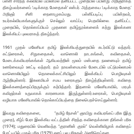
பள்ளி சார்ந்த கல்வியில் பயிலாமல் தனிப்பட்ட முறையில் பயின்று அறிஞராகத்
திகழ்பவர்களைப் ‘படிக்காத மேதைகள்’ என்பர். அத்தகைய ‘படிக்காத மேதை’
அறிஞர் சீனி நைனாமுகம்மது. பள்ளிப்படிப்பு பயின்றவர்,
உயர்கல்வியகங்களுக்குச் செல்லும் வாய்ப்பு பெறவில்லை. தனிப்பட்ட
முறையில், தொல்காப்பியம் முதலான தமிழ்நூல்களைக் கற்று இலக்கண
இலக்கியப் புலவராகத் திகழ்ந்தார்.
1961 முதல் மலேசியா தமிழ் இலக்கியத்துறையில் சுடர்விட்டு வந்தார்.
கட்டுரைகள், சிறுகதைகள், வானொலி நாடகங்கள், கவிதைகள்,
மேடைக்கவியரங்கங்கள் ஆகியவற்றின் மூலம் மன்பதை நலனையும் தமிழ்
உணர்வையும் ஊட்டி வந்தார். தம் நாவன்மையால் மேடையில் மட்டுமல்லாமல்
வானொலியிலும் தொலைக்காட்சியிலும் இலக்கியப் பொழிவுகள்
ஆற்றியுள்ளார். இசுலாமியச் சமய உரைகளும் நிகழ்த்தியுள்ளார். கவிதை
இலக்கணத்தைப்பிறருக்கும் கற்பித்தார். இதனால் மலேசியாவில், மரபுக்
கவிஞர்கள் உருவாகக் காரணமாக இருந்துள்ளார்.உரைகள், பொழிவுகள்
வழியாக மலேசியாவில் தொல்காப்பியத்தை நிலைபெறச்செய்துள்ளார்.
இவரது கவிதைகளை, “தமிழ் நேசன்” ஞாயிறு கவியரங்கப் பரிசு (இரு
முறை), கீழ்ப் பேரா இலக்கிய வட்டத்தின் சிறந்த கவிதைக்கான திங்கள் பரிசு
(1974); மதுரையில் வெளிவந்த “குரானின் குரல்” வெள்ளிவிழாக் கவிதைப்
போட்டியில் முதல் பரிசு (1979) எனப் பல பரிசுகள் அணிசெய்தன.