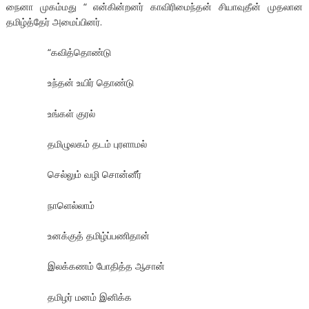
நைனா முகம்மது “ என்கின்றனர் காவிரிமைந்தன் சியாவுதீன் முதலான
தமிழ்த்தேர் அமைப்பினர்.
“கவித்தொண்டு
உந்தன் உயிர் தொண்டு
உங்கள் குரல்
தமிழுலகம் தடம் புரளாமல்
செல்லும் வழி சொன்னீர்
நாளெல்லாம்
உனக்குத் தமிழ்ப்பணிதான்
இலக்கணம் போதித்த ஆசான்
தமிழர் மனம் இனிக்க