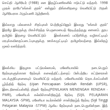
செய்தி ஆசிரியர் (1988) என இதழ்ப்பணிகளில் ஈடுபட்டு வந்தார். 1998
முதல் தாமே”உங்கள் குரல்” என்னும் திங்களிதழை வெளியிட்டு அதன்
ஆசிரியராக அரும்பணி ஆற்றினார்.
இவ்வாறு பல்வகைச் சிறப்புகள் பெற்றிருப்பினும் இவரது “உங்கள் குரல்”
இதழே இவருக்கு மிகச்சிறந்த பெருமையைத் தேடித்தந்தது எனலாம். தூய
தமிழில் இதழை வெளியிட்டும் இலக்கணப் பயிற்சிக்கு வழிகாட்டியும்
மரபுக்கவிதைப்படைப்புகளுக்கு ஊக்கமூட்டியும் தமிழார்வத்தை இவ்விதழ்
மூலம் வளர்த்தார்.
இலக்கிய இதழாக மட்டுமல்லாமல், மலேசியாவில் நடைபெறும்
தேர்வுகளுக்கான தேர்வுக் கலைத்திட்டத்தைப் பின்பற்றிய கட்டுரைகள்
பாடக்குறிப்புகளையும் வெளியிட்டு வந்தார். மலேசியாவில் தொடக்கப்பள்ளி
பூர்த்தித் தேர்வு (Ujian Pencapaian Sekolah Rendah (UPSR),
இடைநிலைப்பள்ளித் திறன் தேர்வு(PENILAIAN MENENGAH RENDAH -
PMR), மலேசியக் கல்விச்சான்றிதழ்த் தேர்வு (SIJIL PELAJARAN
MALAYSIA -SPM), மலேசியா உயர்கல்விச் சான்றிதழ்த் தேர்வு (Sijil Tinggi
Pelajaran Malaysia -STPM) ஆகிய தேர்வுகள் நடைபெறுகின்றன. இத்