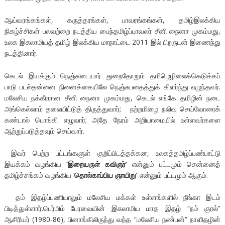
ஆய்வரங்கங்கள், கருத்தரங்கள், பாவரங்கங்கள், தமிழ்இலக்கிய
நிகழ்ச்சிகள் பலவற்றை நடத்திய பைந்தமிழ்ப்பாவலர் சீனி நைனா முகம்மது,
உலக இசுலாமியத் தமிழ் இலக்கிய மாநாட்டை 2011 இல் பிறருடன் இணைந்து
நடத்தினார்.
கெடல் இயக்கும் நெஞ்சுடையார் துறைதோறும் தமிழெழிலைக்கெடுக்கப்
பாடு படல்தன்னை நினைக்கையிலே நெஞ்சுபதைத்துக் கிளர்ந்து எழுந்தவர்.
மலேசிய நக்கீரரான சீனி நைனா முகம்மது, கெடல் எங்கே தமிழின் நடை
அங்கெல்லாம் தலையிட்டுத் திருத்துவார்; நற்றமிழை நலிவு செய்வோரைக்
கண்டால் பொங்கி எழுவார்; அதே நேரம் அறியாமையில் உள்ளவர்களை
ஆற்றுப்படுத்தவும் செய்வார்.
இவர் பெற்ற பட்டங்களுள் குறிப்பிடத்தக்கன, உலகத்தமிழ்ப்பண்பாட்டு
இயக்கம் வழங்கிய
‘
இறையருள் கவிஞர்
’
என்னும் பட்டமும் சென்னைத்
தமிழ்ச்சங்கம் வழங்கிய ‘
தொல்காப்பிய ஞாயிறு
’
என்னும் பட்டமும் ஆகும்.
தம் இதழ்ப்பணியாலும் மலேசிய மக்கள் உள்ளங்களில் நீங்கா இடம்
பிடித்துள்ளார்.பெர்மிம் பேரவையின் இசுலாமிய மாத இதழ் “நம் குரல்”
ஆசிரியர் (1980-86), பினாங்கிலிருந்து வந்த “மலேசிய நண்பன்” நாளிதழின்