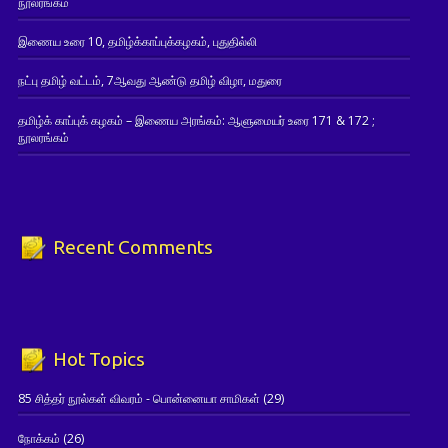
நூலரங்கம்
இணைய உரை 10, தமிழ்க்காப்புக்கழகம், புதுதில்லி
நட்பு தமிழ் வட்டம், 7ஆவது ஆண்டு தமிழ் விழா, மதுரை
தமிழ்க் காப்புக் கழகம் – இணைய அரங்கம்: ஆளுமையர் உரை 171 & 172 ;
நூலரங்கம்
Recent Comments
Hot Topics
85 சித்தர் நூல்கள் விவரம் - பொன்னையா சாமிகள்
(29)
நோக்கம்
(26)