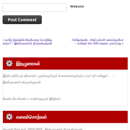
Website
«
தமிழ் நிலத்தில் தேன்மழை பொழிந்த
அமிழ்தைவிட அடுப்புக்கரி சுவைக்குமோ
சுரதா! – இலக்குவனார் திருவள்ளுவன்
– கவிஞர் செ.சீனி நைனா முகம்மது
»
இதழுரைகள்
இந்தி எதிர்ப்புத் தீர்மானம்: முதல்வருக்கும் பேரவையினருக்கும் பாராட்டு! எனினும் . . . .-
இலக்குவனார் திருவள்ளுவன்
வேண்டவே வேண்டா சமற்கிருதமும் இந்தியும்
கலைச்சொற்கள்
வெருளி நோய்கள் 1616-1620 : இலக்குவனார் திருவள்ளுவன்