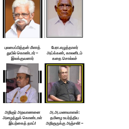
புலமைப்பித்தன் மீளாத்
பேரா.எழுத்தாளர்
துயில் கொண்டார் –
அய்க்கண், காலனிடம்
இலக்குவனார்
கதை சொல்லச்
திருவள்ளுவன்
சென்றார்!
அறிஞர் அறவாணனை
அ.அ.மணவாளன்:
அழைத்துக் கொண்டாள்
தமிழை உயர்த்திய
இயற்கைத் தாய்!
அறிஞருக்கு அஞ்சலி! –
இரவிக்குமார்