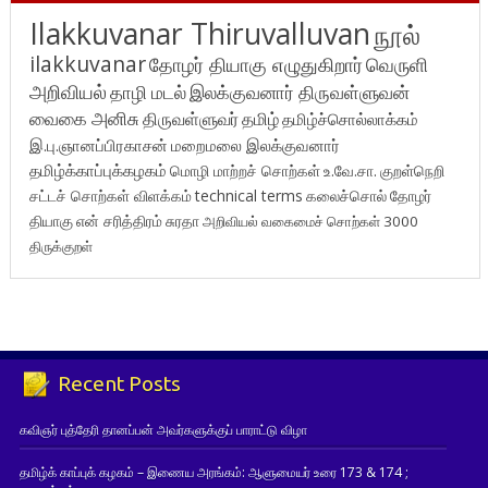
Ilakkuvanar Thiruvalluvan
நூல்
ilakkuvanar
தோழர் தியாகு எழுதுகிறார்
வெருளி
அறிவியல்
தாழி மடல்
இலக்குவனார் திருவள்ளுவன்
வைகை அனிசு
திருவள்ளுவர்
தமிழ்
தமிழ்ச்சொல்லாக்கம்
இ.பு.ஞானப்பிரகாசன்
மறைமலை இலக்குவனார்
தமிழ்க்காப்புக்கழகம்
மொழி மாற்றச் சொற்கள்
உ.வே.சா.
குறள்நெறி
சட்டச் சொற்கள் விளக்கம்
technical terms
கலைச்சொல்
தோழர்
தியாகு
என் சரித்திரம்
சுரதா
அறிவியல் வகைமைச் சொற்கள் 3000
திருக்குறள்
Recent Posts
கவிஞர் புத்தேரி தானப்பன் அவர்களுக்குப் பாராட்டு விழா
தமிழ்க் காப்புக் கழகம் – இணைய அரங்கம்: ஆளுமையர் உரை 173 & 174 ;