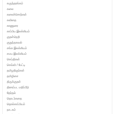
கருத்தரங்கம்
கலை
கலைச்சொற்கள்
கவிதை
காணுரை
காப்பிய இலக்கியம்
குறள்நெறி
குறுந்தகவல்
சங்க இலக்கியம்
சமய இலக்கியம்
செய்திகள்
செவ்வி / பேட்டி
தமிழறிஞர்கள்
தமிழிசை
திருக்குறள்
திரைப்பட மதிப்பீடு
தேர்தல்
தொடர்கதை
தொல்காப்பியம்
நாடகம்