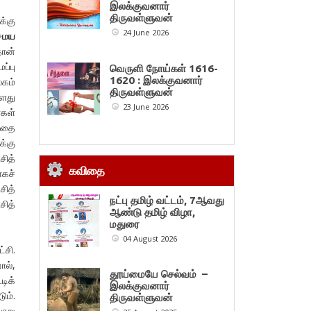
இலக்குவனார்
திருவள்ளுவன்
க்கு
24 June 2026
சமய
தான்
ப்பு
வெருளி நோய்கள் 1616-
1620 : இலக்குவனார்
லகம்
திருவள்ளுவன்
களது
23 June 2026
்கள்
கதை
க்கு
ித்
கவிதை
ாகச்
சித்
நட்பு தமிழ் வட்டம், 7ஆவது
சித்
ஆண்டு தமிழ் விழா,
மதுரை
04 August 2026
்சி.
ல்,
தூய்மையே செல்வம் –
டிக்
இலக்குவனார்
ும்.
திருவள்ளுவன்
வாறு