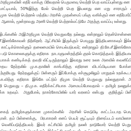
ிமுகவின் எதிர் வாக்கு பிரிவதால் பெருமளவு வெற்றி பெற வாய்ப்புள்ளது என
்போட்டியால், 50%இற்கு மேல் வெற்றி பெற இயலாது என மறு சாராரும் 
 வெற்றி பெற்றால் மத்திய அரசில் முதன்மைப் பங்கு வகிக்கும் என எதிர்பார்ப
. ஆனால், மூன்றாவது அணி வெற்றி பெற்றால்மட்டுமே அதற்கு வாய்ப்பு உள்ளது.
் இடங்களில் அஇஅதிமுக வெற்றி வெறுவதே நல்லது. என்றாலும் தென்சென்னை
கே.சீ.இளங்கோவன் நிற்கிறார். ஆட்சியில் இருக்கும் பொழுது இந்தியனாகவும் இல
காட்டிக்கொள்ளும் தலைமையில் செயல்படுபவர்; என்றாலும் தி.கே.சீ.இளங்க
் படு கொலைகளுக்கு எதிராக நாடாளுமன்றத்தில் குரல் கொடுத்தவர். இந்தியா
ரியாகக் கண்டிக்கத் தவறி விட்டிருந்தாலும் இவரது உரை உலக அளவில் கவனிப்பி
 தேர்தலில் மு.க.தாலின் காங்.கிற்கு எதிரான விடாப்பிடியான போக்
ிற்குரியது. தேர்தலுக்குப் பின்னரும் இப்போக்கு எச்சூழலிலும் மாறுதல் உறக்கூட
.க.விற்கு எதிராக இங்கே மட்டும் திமுக வெற்றி பெறுவது நல்லதுதான். 
 பெறுவது – தி.மு.க. எதிர்க்கட்சியாக அமையப்போவதால் – தமிழர் நலனுக
்க உதவும். அதுபோல், நாகர்கோயிலில் யார் வரலாம் என்பது குறித்துப் பின
ைத் தமிழர்களுக்கான முகாம்களில் அரசின் கெடுபிடி காட்டப்படாத பொ
ன். தம் பிள்ளைக்கு, பிரபாகரன் எனப் பெயர் சூட்டியும் திரைப்படம் வாயிலாக
வெளிப்படுத்தியவர். இவர் கட்சியில் தமிழர் நலன் நாடுவோர் வெற்றி பெற
ச்செயல்பாட்டைப் பெருக்கும். இக்கட்சி காங்.உடன் கூட்டணி வைக்க முயன்ற க