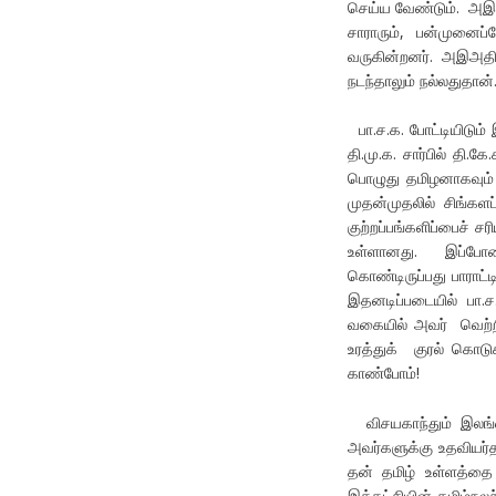
செய்ய வேண்டும். அஇஅத
சாராரும், பன்முனைப
வருகின்றனர். அஇஅதிமுக
நடந்தாலும் நல்லதுதான்
பா.ச.க. போட்டியிடும
தி.மு.க. சார்பில் தி.
பொழுது தமிழனாகவும் 
முதன்முதலில் சிங்களப
குற்றப்பங்களிப்பைச் ச
உள்ளானது. இப்போதைய
கொண்டிருப்பது பாராட்ட
இதனடிப்படையில் பா.ச
வகையில் அவர் வெற்றி
உரத்துக் குரல் கொடுக
காண்போம்!
விசயகாந்தும் இலங்க
அவர்களுக்கு உதவியர்தா
தன் தமிழ் உள்ளத்தை 
இக்கட்சியின் தமிழ்நல