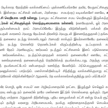
பிடிக்காத நேரத்தில் வாக்களிப்பைப் புறக்கணிப்பார்களே தவிர, வேறுகட்சிகளு
்கள். இன்றைய கட்சிகள் என்பன, அன்றைய சமய(மத) வடிவங்களே! எனவே,
்சி வெறியாக மாறி உள்ளது.
(பழைய கட்சிகளான சமய வெறிகளும் இருக்கத்
்கள் கட்சிகளுக்குக் கொத்தடிமைகளாக உள்ளனர்.
(எனவேதான், ஓர் அமை
ெரும்பான்மையர் தாய் அமைப்பிலேயே இருந்து விடுகின்றனர். மக்கள் தி
றியதன் காரணம் அவரது நேயர்கள் திரண்டு அவருடன் இணைந்ததுதான்.) தங்
கத் தலைமை நடந்து கொண்டாலும் அமைதி காக்கும் இவர்களாலேயே தலைவர
்கேற்ப நடந்து கொண்டு தொண்டர்கள் விருப்பத்தின்படி நடப்பதாகக் 
ணி நேரம் அணிவகுப்பு ஊர்வலம் நடத்தும் கட்சிகளால் இனப் படுகொலை
ய ஊர்வலங்கள்கூட நடத்தப்பெறாததன் காரணம் தலைமையே! எனவே, கட்ச
உணர்வுகளைத் தலைமைக்குத் தெரிவிக்கத் தயங்கக்கூடாது. அதற்கு மாற
்கத் தயங்கமாட்டோம் என்பதையும் உணர்த்த வேண்டும். அப்பொழுதுதான் கட்
க்காகப் பாடுபடும். மனச்சான்றின்படிச் சிந்தித்து வாக்களிக்குமாறு கட்
ோள் விடுக்கின்றோம்! ஆதலால், பிற வாக்காளர்கள்குறித்து நாம் பார்ப்போம்!
ரே மொழி, ஒரே சமயம்’ என அழிவுப்பாதையில் நாட்டை இழுத்துச் செல்லும் கட
வு என்பது நம் தலையில் நாமே மண்ணை இட்டுக் கொள்வதை ஒக்கும். ஆனா
ற்கு மாற்றாக அதுதான் நிற்கின்றது. புதிய ஏழைமக்கள் கட்சி என்று பெயர் சூட்
ும் தமிழர் வரலாறு அறியாமையால், நமக்கு எதிரானதாகத்தான் செயல்பட
ே மூன்றாம்அணி என அவ்வப்பொழுது சொல்லிக் கொள்ளும் கட்சிகள் சில அவ்