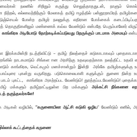
ீனவர்கள் நலனில் சிறிதும் கருத்து செலுத்தாததுடன், நாளும் கொல்ல
 நிற்றல், எல்லாவற்றிற்கும் மேலாகத் தமிழ் ஈழத்தில் பன்னூறாயிரத் தமிழர்க
்செயல் போன்ற தமிழர் நலனுக்கு எதிரான போக்கைக் கடைப்பிடிப்பதா
்லாத் தொகுதிகளிலும் மண்ணைக் கவ்வ வேண்டும் என்பதே பெரும்பாலோர் விருப்
,
காங்கிரசு அடியோடு தோற்கடிக்கப்படுவது பிறருக்கும் பாடமாக அமையும்
என்ப
்கமின்றி நடத்திவிட்டு – தமிழ் நிலத்தைச் சுடுகாடாகவும் புதைகாடாக
ரங்கில் நாடகமாடும் சிங்கள ஈன அரசிற்கு உதவுவதற்காக நலத்திட்ட உதவி 
ோடும் காங்கிரசு, வெட்கமும் மனச்சான்றும் இன்றி அங்கே தமிழர்களுக்கு 
பொய்யுரை புகன்று வருகிறது. படுகொலையாளி களுக்கும் துணை நின்ற உ
டம் புகட்ட, காங்கிரசு அகற்றப்பட வேண்டும்! துரத்தப்படவேண்டும்! புதைக்க
ிழ் மக்களும் தமிழ்நாட்டிலுள்ள பிற மக்களும்
அக்கட்சி நீங்கலான எத
டத்
தகுந்தவர்களே!
 அடிகள் வழியில்,
”
கருணையிலா ஆட்சி கடுகி ஒழிய
” வேண்டும் எனில், 
இல்லாக் கூட்டத்தைக் கருணை