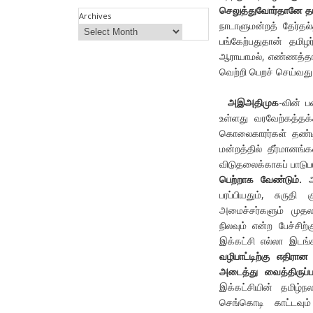
செலுத்துவோர்தானே தம
Archives
நாடாளுமன்றத் தேர்தல
பங்கேற்பதுதான் தம
ஆராயாமல், எண்ணத்தால
வெற்றி பெறச் செய்வது
அஇஅதிமுக
-வின் ப
உள்ளது வரவேற்கத்தக
கொலைகாரர்கள் தண்டிக
மன்றத்தில் தீர்மானங
விடுதலைக்காகப் பாடு
பெற்றாக வேண்டும்.
ஆன
பரப்பியதும், சுரு
அமைச்சர்களும் முதல
நிலவும் என்ற பேச்சி
இக்கட்சி எல்லா இடங்
வழிபாட்டிற்கு எதிரா
அடைத்து வைத்திருப்ப
இக்கட்சியின் தமிழ்ந
செங்கொடி காட்டவும் 