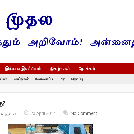
இக்கால இலக்கியம்
நிகழ்வுகள்
நோக்கம்
வியம்
செய்திகள்
வேலைவாய்ப்பு
பிற
தொடர்பு
ு?
வள்ளுவன்
20 April 2014
No Comment