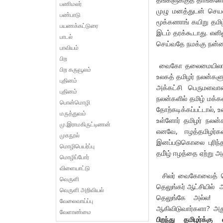
பணிமலர்
முழு மனத்துடன் செயல்
பண்பாடு
மூக்கணாங் கயிறு தமிழ
பயணக்கட்டுரை
இடம் தரக்கூடாது. என
பாடல்
செய்வதே நமக்கு நன்ம
பாவியம்
பிற
வைகோ தலைமையிலான ம.த
பிற கருவூலம்
உலகத் தமிழர் நலன்களு
புதினம்
அக்கட்சி பெருமளவா
புதினம்
நலன்களில் தமிழ் மக்க
பொன்மொழி
தோற்கடிக்கப்பட்டால்,
மருத்துவம்
உள்ளோர் தமிழர் நலன்
மு.இராமகிருட்டிணன்
எனவே, ஈழத்தமிழர்கள
முகநூல்
இனப்படுகொலை புரிந்
மொழிபெயர்ப்பு
தமி்ழ் ஈழத்தை ஏற்று
மொழிப்போர்
விளையாட்டு
சிலர் வைகோவைத் தெலு
வெருளி
தெலுங்கர் ஆட்சியில் 
வெருளி அறிவியல்
தெலுங்கே அல்ல! ஆ
வேலைவாய்ப்பு
ஆகிவிடுவார்களா? அத
வேளாண்மை
பிறந்து தமிழர்க்க