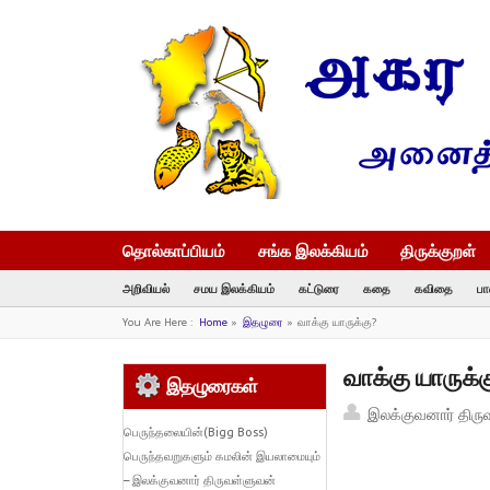
தொல்காப்பியம்
சங்க இலக்கியம்
திருக்குறள்
அறிவியல்
சமய இலக்கியம்
கட்டுரை
கதை
கவிதை
பா
You Are Here :
Home
»
இதழுரை
»
வாக்கு யாருக்கு?
வாக்கு யாருக்க
இதழுரைகள்
இலக்குவனார் திரு
பெருந்தலையின்(Bigg Boss)
பெருந்தவறுகளும் கமலின் இயலாமையும்
– இலக்குவனார் திருவள்ளுவன்