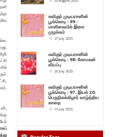
25 August 2025
அதன்
ற்கு
கவிஞர் முடியரசனின்
ரிவு
பூங்கொடி : 99 :
மாளிகையில் இசை
முழக்கம்
27 July 2025
ல்ல,
வது.
ழர்
கவிஞர் முடியரசனின்
பூங்கொடி : 98: கோமகன்
ட்சி
வியப்பு
சில்
20 July 2025
ும்.
்சி,
கவிஞர் முடியரசனின்
ும்,
பூங்கொடி : 97. இயல் 20.
பெருநிலக்கிழார் வாழ்த்திய
காதை
ோர்,
13 July 2025
ங்கு
ேர்
ாகப்
்து