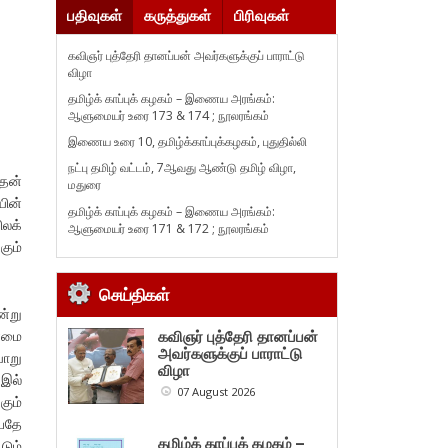
பதிவுகள்
கருத்துகள்
பிரிவுகள்
கவிஞர் புத்தேரி தானப்பன் அவர்களுக்குப் பாராட்டு
விழா
தமிழ்க் காப்புக் கழகம் – இணைய அரங்கம்:
ஆளுமையர் உரை 173 & 174 ; நூலரங்கம்
இணைய உரை 10, தமிழ்க்காப்புக்கழகம், புதுதில்லி
நட்பு தமிழ் வட்டம், 7ஆவது ஆண்டு தமிழ் விழா,
தன்
மதுரை
யின்
தமிழ்க் காப்புக் கழகம் – இணைய அரங்கம்:
ிலக்
ஆளுமையர் உரை 171 & 172 ; நூலரங்கம்
கும்
செய்திகள்
ன்று
ன்மை
கவிஞர் புத்தேரி தானப்பன்
அவர்களுக்குப் பாராட்டு
வாறு
விழா
இல்
07 August 2026
கும்
பதே
தமிழ்க் காப்புக் கழகம் –
டும்