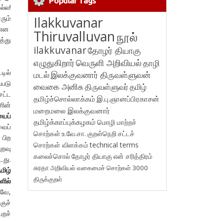
Popular Tags
ல்ல!
ரும்
Ilakkuvanar
 என
Thiruvalluvan
நூல்
த்து
ilakkuvanar
தோழர் தியாகு
எழுதுகிறார்
வெருளி அறிவியல்
தாழி
டில்
மடல்
இலக்குவனார் திருவள்ளுவன்
்படு
வைகை அனிசு
திருவள்ளுவர்
தமிழ்
சட்ட
தமிழ்ச்சொல்லாக்கம்
இ.பு.ஞானப்பிரகாசன்
ளின்
மறைமலை இலக்குவனார்
யைப்
தமிழ்க்காப்புக்கழகம்
மொழி மாற்றச்
ைப்
சொற்கள்
உ.வே.சா.
குறள்நெறி
சட்டச்
பிற
சொற்கள் விளக்கம்
technical terms
ுறவு
கலைச்சொல்
தோழர் தியாகு
என் சரித்திரம்
டது.
சுரதா
அறிவியல் வகைமைச் சொற்கள் 3000
மிழ்
திருக்குறள்
ளில்
வே,
குச்
ெறச்