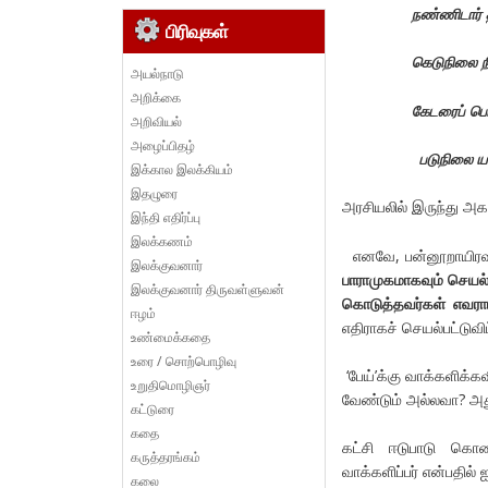
நண்ணிடார்
பிரிவுகள்
கெடுநிலை நி
அயல்நாடு
அறிக்கை
கேடரைப் பொய
அறிவியல்
அழைப்பிதழ்
படுநிலை
இக்கால இலக்கியம்
இதழுரை
அரசியலில் இருந்து அக
இந்தி எதிர்ப்பு
இலக்கணம்
எனவே, பன்னூறாயிரவ
இலக்குவனார்
பாராமுகமாகவும் செயல்ப
இலக்குவனார் திருவள்ளுவன்
கொடுத்தவர்கள் எவராய
ஈழம்
எதிராகச் செயல்பட்டுவி
உண்மைக்கதை
உரை / சொற்பொழிவு
‘பேய்’க்கு வாக்களிக்க
உறுதிமொழிஞர்
வேண்டும் அல்லவா? அது 
கட்டுரை
கதை
கட்சி ஈடுபாடு கொண்
கருத்தரங்கம்
வாக்களிப்பர் என்பதில்
கலை