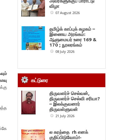
அவர்களுக்குப் பாராட்டு
விழா
07 August 2026
தமிழ்க் காப்புக் கழகம் –
இணைய அரங்கம்:
ஆளுமையர் உரை 169 &
170 ; நூலரங்கம்
08 July 2026
வும்
காவு
கட்டுரை
்கு
திருவளர்ச் செல்வன்,
திருவளர்ச் செல்வி சரியா?
– இலக்குவனார்
ுத்த
திருவள்ளுவன்
21 July 2026
க்கே
ல கரத்தை rh எனக்
குறிப்பிடுவோம்!-