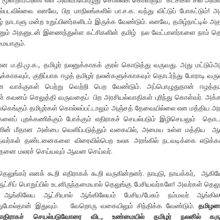
படவில்லை. எனவே, பிற மாநிலங்களில் பா.ச.க. வந்து விட்டுப் போகட்டும்! 
் நாடாளு மன்ற உறுப்பினர்களிடம் இருக்க வேண்டும். எனவே, தமிழ்நாட்டில் அத
ினும் அதனுடன் இணைந்துள்ள கட்சிகளின் தமிழ் நல வேட்பாளர்களை நாம் தெ
ையாகும்.
ி.மு.க., தமிழர் நலனுக்காகக் குரல் கொடுத்து வருவது. அது மட்டும்அ
க்காகவும், குறிப்பாக ஈழத் தமிழர் நலன்களுக்காகவும் தொடர்ந்து போராடி வரு
ன வாக்குகள் பெற்று வெற்றி பெற வேண்டும். அப்பொழுதுதான் ஈழத்தமி
ள் கவனம் செலுத்தி வருவதைப் பிற அரசியல்வாதிகள் புரிந்து கொள்வர். அக்க
 உலகெங்கும் தமிழர்கள் கொல்லப்பட்டாலும் அஞ்சத் தேவையில்லை என மத்திய அர
களைப் புறக்கணிக்கும் போக்கும் எதிராகச் செயல்படும் இழிசெயலும் தொடர
ின் மீதான அன்பை வெளிப்படுத்தும் வகையில், அமைய உள்ள மத்திய ஆட
தவர்கள் தண்டனைகளை விரைவில்பெற உலக அரங்கில் நடவடிக்கை எடுக்கவ
 அதனை மலரச் செய்யவும் ஆவன செய்வர்.
ங்கர் எனக் கூறி எதிராகக் கூறி வருகின்றனர். நாயுடு, நாயக்கர், ஆகிய
ஆட்சிப் பொறுப்பில் உடனிருந்தமையால் தெலுங்கு பேசியவர்களே! அவர்கள் தெலு
ங்கிலேய ஆட்சியால் ஆங்கிலேயம் பேசிய/பேசும் நம்மவர் ஆங்கிலய
ுபோல்தான் இதுவும். வேறொரு வகையிலும் சிந்திக்க வேண்டும்.
தமிழன
ு எதிராகச் செயல்படுவோரை விட
,
உண்மையில் தமிழர் நலனில் கருத