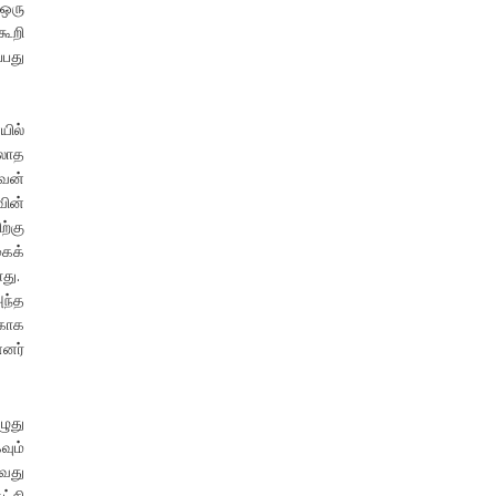
 ஒரு
கூறி
்பது
யில்
்லாத
ோவன்
வின்
ற்கு
கைக்
ாது.
அந்த
்காக
்னர்
ழுது
வும்
ுவது
ட்சி