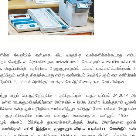
க்க வேண்டும் என்பதை விட யாருக்கு வாக்களிக்கக்கூடாது என்ப
ர்தல் வெற்றிகள் அமைகின்றன. மக்கள் மனம் கொள்ளும் வகையில் எக்கட்சி
 விருப்பமின்றி, எதிர்நிலை அணுகுமுறையில் மக்கள் வாக்களிக்கின்றனர். ச
 இருப்பினும் வாக்கு சிதறக்கூடாது என்று எண்ணியும் வெற்றிபெறும் என எதிர்நோக்
விரும்பியும், மக்கள் அளிக்கும் வாக்குகளே ஆட்சியை முடிவு செய்கின்றன.
 வரும் பொதுத்தேர்தலில் – தமிழ்நாட்டில் வரும் ஏப்பிரல் 24,2014 அ
ற உள்ள நாடாளுமன்றத்திற்கான தேர்தலில் – இதே போன்ற போக்குதான் முத
மில்லை. என்றாலும் எதிர்நிலை வாக்களித்துச் சலித்துப் போன மக்கள் வேறு எவ்
தில் குழப்பநிலையில் உள்ளனர் என்பதும் உண்மைதான். எனினும் 1967 
ட, ஊழல் திலகம், இந்தியத் துணைக்கண்டத்துத் தேசிய இனங்களை ஒடுக்
,
காங்கிரசுக் கட்சி இந்தியா
,
முழுவதும் விரட்டி யடிக்கப்பட வேண்டும்
என்
பால், தமிழ்நாட்டில் காவிரியாறு, பெரியாறு முதலான நீர்ச்சிக்கல்களில் காட்