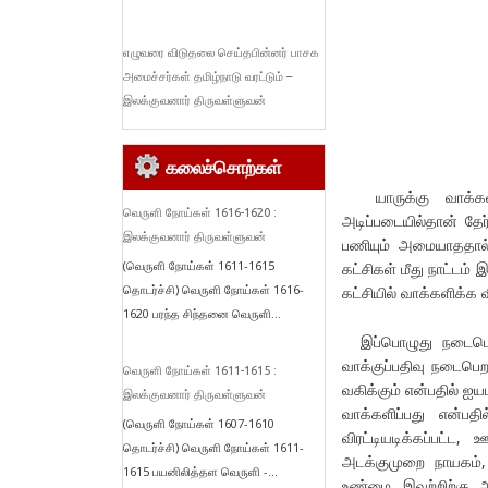
எழுவரை விடுதலை செய்தபின்னர் பாசக
அமைச்சர்கள் தமிழ்நாடு வரட்டும் –
இலக்குவனார் திருவள்ளுவன்
கலைச்சொற்கள்
யாருக்கு வாக்களி
வெருளி நோய்கள் 1616-1620 :
அடிப்படையில்தான் தே
இலக்குவனார் திருவள்ளுவன்
பணியும் அமையாததால்,
(வெருளி நோய்கள் 1611-1615
கட்சிகள் மீது நாட்டம்
தொடர்ச்சி) வெருளி நோய்கள் 1616-
கட்சியில் வாக்களிக்க 
1620 பரந்த சிந்தனை வெருளி...
இப்பொழுது நடைபெற்று
வாக்குப்பதிவு நடைபெ
வெருளி நோய்கள் 1611-1615 :
வகிக்கும் என்பதில் ஐய
இலக்குவனார் திருவள்ளுவன்
வாக்களிப்பது என்ப
(வெருளி நோய்கள் 1607-1610
விரட்டியடிக்கப்பட்
தொடர்ச்சி) வெருளி நோய்கள் 1611-
அடக்குமுறை நாயகம்
1615 பயனிலித்தள வெருளி -...
உண்மை. இவற்றிற்கு அப்