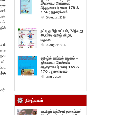
இணைய அரங்கம்:
ும்
ஆளுமையர் உரை 173 &
ளைக்
174 ; நூலரங்கம்
ல்,
06 August 2026
பம்.
தில்
நட்பு தமிழ் வட்டம், 7ஆவது
ஆண்டு தமிழ் விழா,
மதுரை
வும்
04 August 2026
என்ற
உதவி
தமிழ்க் காப்புக் கழகம் –
டன்
இணைய அரங்கம்:
ப்பட
ஆளுமையர் உரை 169 &
170 ; நூலரங்கம்
ற்கு
08 July 2026
அவர்
நிகழ்வுகள்
கவிஞர் புத்தேரி தானப்பன்