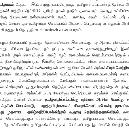
ிழராவர்
. மேலும், இப்பொழுது நடைபெறுவது தமிழகச் சட்டமன்றத் தேர்தல் அ
்தான்! மத்திய ஆட்சியில் தமிழர் நலன் நாடும் தலைவரும் அவரது கட்சியின
ிழர்க்கு நிலையான நன்மைகளைத் தரும். எனவே, அவர் பிறப்பால் யார்
ும் செயலாலும் தமிழராகச் செயல்படும் அவரைப் பெருமளவு வாக்குகள் அளி
 விருதுநகர் தொகுதி வாக்காளர்கள் கடமையாகும்.
ழைய நிலைப்பாடு நமக்குத் தேவையில்லை. இன்றைக்கு ஈழ ஆதரவு நிலைப்பாட்
்கது. “சிங்கள இலங்கை நம் நட்பு நாடல்ல” என முரசறைந்துள்ளதும் இனப
்கக் குரல் கொடுப்பதும், தமிழ் ஈழம் அமைக்கவும் தொடர்பானவற்றிலும் 
்கள் நிறைவேற்றியுள்ளதும் இராசீவு கொலைவழக்கில் சிக்க வைக்கப்பட்டவர்க
படுவதும் தமிழர்களின் எண்ணம்தான் என்பது மெய்யெனில் அக்
கட்சியும் வெற்றி
ால், நாடாளுமன்றத் தேர்தலில் போட்டியிடாமல் தலைமையமைச்சர் கனவ
தி குறைந்து, வெவ்வேறுவகையாகப் பேசியதும் தலமையமைச்சர் ஆனால், 
மைச்சர்களும் தூதுவர்களும் நெடுஞ்சாண்கிடையாக விழுந்தால்தான் நல்ல
ற்கு ஆளானதும், அக்கட்சி பெற வேண்டிய வெற்றியைச் சறுக்கச் செய்துவிட்
களிலும் வெற்றி பெற்றால்,
தமிழ்வழிக்கல்விக்கு எதிரான அரசின் போக்கு
,
த
ன அரசின் செயல்பாடு
,
ஈழத்தமிழர்களைச் சிறைக்கொட்டடிபோன்ற முகாம்க
து முதலான தமிழ்எதிர்ப்போக்கிற்கும் ஆதரவு தெரிவித்ததாகிவிடும்.
என
லச் செயல்களுக்குப் பச்சைக்கொடி காட்டவும், தமிழ்ப்பகைச் செயல்களுக்
பிற கட்சிகளில் தமிழ்நலவேட்பாளர்கள் போட்டியிடாத இடங்களில் வெற்றி ப