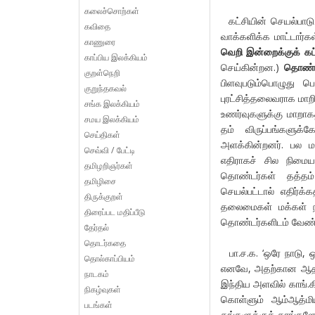
கலைச்சொற்கள்
கட்சியின் செயல்பாடு 
கவிதை
வாக்களிக்க மாட்டார
காணுரை
வெறி இன்றைக்குக் கட
காப்பிய இலக்கியம்
செய்கின்றன.)
தொண்டர
குறள்நெறி
பிளவுபடும்பொழுது ப
குறுந்தகவல்
புரட்சித்தலைவராக மா
சங்க இலக்கியம்
உணர்வுகளுக்கு மாறா
சமய இலக்கியம்
தம் விருப்பங்களுக
செய்திகள்
அளக்கின்றனர். பல ம
செவ்வி / பேட்டி
எதிராகச் சில நிமை
தமிழறிஞர்கள்
தொண்டர்கள் தத்தம் 
தமிழிசை
செயல்பட்டால் எதிர்க
திருக்குறள்
தலைமைகள் மக்கள் நலனு
திரைப்பட மதிப்பீடு
தொண்டர்களிடம் வேண்டுக
தேர்தல்
தொடர்கதை
பா.ச.க. ‘ஒரே நாடு, ஒ
தொல்காப்பியம்
எனவே, அதற்கான ஆதர
நாடகம்
இந்திய அளவில் காங்.கி
நிகழ்வுகள்
கொள்ளும் ஆம்ஆத்மிய
படங்கள்
தங்களுக்குத் தாங்கள