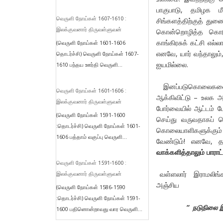
பாகுபாடு, தமிழக ம
வெருளி நோய்கள் 1607-1610 :
சிங்களத்திற்குத் துணை
இலக்குவனார் திருவள்ளுவன்
கொன்றொழித்த கொடுஞ
காங்கிரசுக் கட்சி எல
(வெருளி நோய்கள் 1601-1606
எனவே, யார் வந்தாலும்
தொடர்ச்சி) வெருளி நோய்கள் 1607-
ஐயமில்லை.
1610 பந்தய ஊர்தி வெருளி...
இனப்படுகொலைகளை இரக
வெருளி நோய்கள் 1601-1606 :
ஆக்கிவிட்டு – உலக அ
இலக்குவனார் திருவள்ளுவன்
போர்வையில் ஆட்டம் ப
(வெருளி நோய்கள் 1591-1600
செய்து வருவதாகப் 
:தொடர்ச்சி) வெருளி நோய்கள் 1601-
கொலையாளிகளுக்கும் பா
1606 பத்தாம் வகுப்பு வெருளி...
வேண்டும்! எனவே, தம
வாக்களித்தாலும் பாராட்
வெருளி நோய்கள் 1591-1600 :
வள்ளலார் இராமலிங்க
இலக்குவனார் திருவள்ளுவன்
அஞ்சிய
(வெருளி நோய்கள் 1586-1590
:தொடர்ச்சி) வெருளி நோய்கள் 1591-
“
நடுநிலை 
1600 பதினொன்றாவது வார வெருளி...