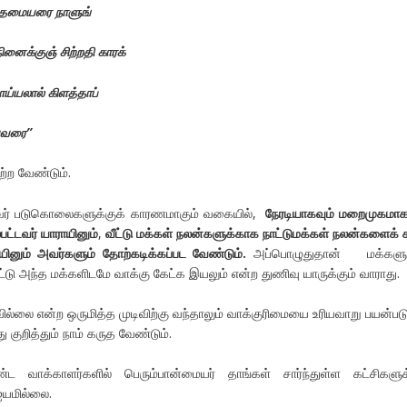
 தமையரை நாளுங்
னைக்குஞ் சிற்றதி காரக்
்யலால் கிளத்தாப்
 யவரை”
ற்ற வேண்டும்.
ர் படுகொலைகளுக்குக் காரணமாகும் வகையில்,
நேரடியாகவும் மறைமுகமாக
ட்டவர் யாராயினும்
,
வீட்டு மக்கள் நலன்களுக்காக நாட்டுமக்கள் நலன்களைக் 
ினும் அவர்களும் தோற்கடிக்கப்பட வேண்டும்.
அப்பொழுதுதான் மக்களுக
ட்டு அந்த மக்களிடமே வாக்கு கேட்க இயலும் என்ற துணிவு யாருக்கும் வாராது.
வில்லை என்ற ஒருமித்த முடிவிற்கு வந்தாலும் வாக்குரிமையை உரியவாறு பயன்பட
குறித்தும் நாம் கருத வேண்டும்.
ட வாக்காளர்களில் பெரும்பான்மையர் தாங்கள் சார்ந்துள்ள கட்சிகளு
 ஐயமில்லை.