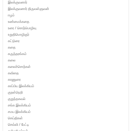
இலக்குவனார்
இலக்குவனார் திருவள்ளுவன்
ஈழம்
உண்மைக்கதை
உரை / சொற்பொழிவு
உறுதிமொழிஞர்
கட்டுரை
கதை
கருத்தரங்கம்
கலை
கலைச்சொற்கள்
கவிதை
காணுரை
காப்பிய இலக்கியம்
குறள்நெறி
குறுந்தகவல்
சங்க இலக்கியம்
சமய இலக்கியம்
செய்திகள்
செவ்வி / பேட்டி
தமிழறிஞர்கள்