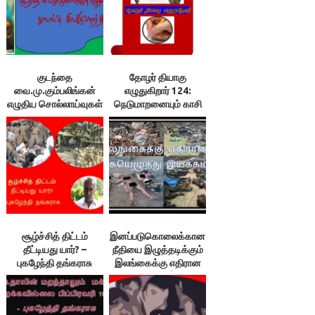
குடந்தை
தோழர் தியாகு
வை.மு.கும்பலிங்கன்
எழுதுகிறார் 124:
எழுதிய சொல்லாய்வுகள்
நெடுமாறனையும் காசி
– நூலாய்வு: 1.
ஆனந்தனையும் நம்ப
இலக்குவனார்
முடியுமா?￼
திருவள்ளுவன்
சூழ்ச்சித் திட்டம்
இனப்படுகொலைக்கான
தீட்டியது யார்? –
நீதியை இழுத்தடிக்கும்
புகழேந்தி தங்கராசு
இலங்கைக்கு எதிரான
கையெழுத்து இயக்கம்