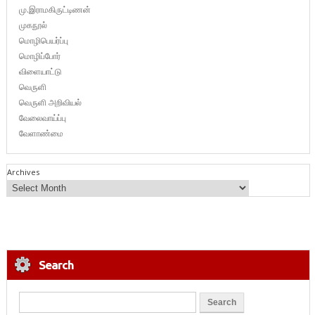
மு.இராமகிருட்டிணன்
முகநூல்
மொழிபெயர்ப்பு
மொழிப்போர்
விளையாட்டு
வெருளி
வெருளி அறிவியல்
வேலைவாய்ப்பு
வேளாண்மை
Archives
Search