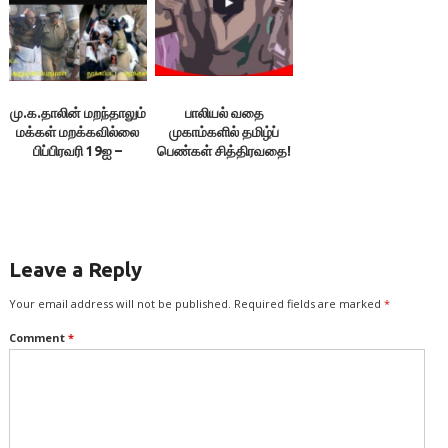
மு.க.தாலின் மறந்தாலும்
பாலியல் வதை
மக்கள் மறக்கவில்லை
முகாம்களில் தமிழ்ப்
பிப்பிரவரி 19ஐ –
பெண்கள் சித்திரவதை!
புகழேந்தி தங்கராசு
– கவிஞர் காசி
ஆனந்தன் கண்டனம்!
Leave a Reply
Your email address will not be published.
Required fields are marked
*
Comment
*