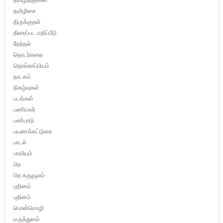
தமிழிசை
திருக்குறள்
திரைப்பட மதிப்பீடு
தேர்தல்
தொடர்கதை
தொல்காப்பியம்
நாடகம்
நிகழ்வுகள்
படங்கள்
பணிமலர்
பண்பாடு
பயணக்கட்டுரை
பாடல்
பாவியம்
பிற
பிற கருவூலம்
புதினம்
புதினம்
பொன்மொழி
மருத்துவம்