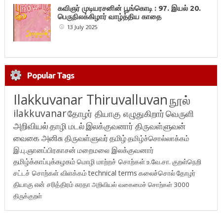
கவிஞர் முடியரசனின் பூங்கொடி : 97. இயல் 20.
பெருநிலக்கிழார் வாழ்த்திய காதை
13 July 2025
Popular Tags
Ilakkuvanar Thiruvalluvan
நூல்
ilakkuvanar
தோழர் தியாகு எழுதுகிறார்
வெருளி
அறிவியல்
தாழி மடல்
இலக்குவனார் திருவள்ளுவன்
வைகை அனிசு
திருவள்ளுவர்
தமிழ்
தமிழ்ச்சொல்லாக்கம்
இ.பு.ஞானப்பிரகாசன்
மறைமலை இலக்குவனார்
தமிழ்க்காப்புக்கழகம்
மொழி மாற்றச் சொற்கள்
உ.வே.சா.
குறள்நெறி
சட்டச் சொற்கள் விளக்கம்
technical terms
கலைச்சொல்
தோழர்
தியாகு
என் சரித்திரம்
சுரதா
அறிவியல் வகைமைச் சொற்கள் 3000
திருக்குறள்