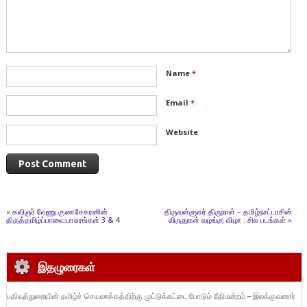
Name
*
Email
*
Website
«
கவிஞர் வேணு குணசேகரனின்
திருவள்ளுவர் திருநாள் – தமிழ்நாட்டரசின்
திருத்தமிழ்ப்பாவை:பாசுரங்கள் 3 & 4
விருதுகள் வழங்கு விழா : சில படங்கள்
»
இதழுரைகள்
பதிவுத்துறையின் தமிழ்ச் செயலாக்கத்திற்கு முட்டுக்கட்டை போடும் நீதிமன்றம் – இலக்குவனார்