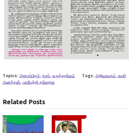
Topics:
அழைப்பிதழ்
,
ஈழம்
,
கருத்தரங்கம்
Tags:
அறிவாயுதம்
,
காசி
ஆனந்தன்
,
புகழேந்தி தங்கராசு
Related Posts