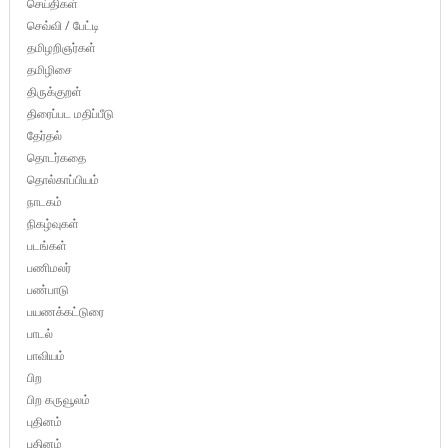
செய்திகள்
செவ்வி / பேட்டி
தமிழறிஞர்கள்
தமிழிசை
திருக்குறள்
திரைப்பட மதிப்பீடு
தேர்தல்
தொடர்கதை
தொல்காப்பியம்
நாடகம்
நிகழ்வுகள்
படங்கள்
பணிமலர்
பண்பாடு
பயணக்கட்டுரை
பாடல்
பாவியம்
பிற
பிற கருவூலம்
புதினம்
புதினம்