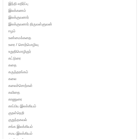
இந்தி எதிர்ப்பு
இலக்கணம்
இலக்குவனார்
இலக்குவனார் திருவள்ளுவன்
ஈழம்
உண்மைக்கதை
உரை / சொற்பொழிவு
உறுதிமொழிஞர்
கட்டுரை
கதை
கருத்தரங்கம்
கலை
கலைச்சொற்கள்
கவிதை
காணுரை
காப்பிய இலக்கியம்
குறள்நெறி
குறுந்தகவல்
சங்க இலக்கியம்
சமய இலக்கியம்