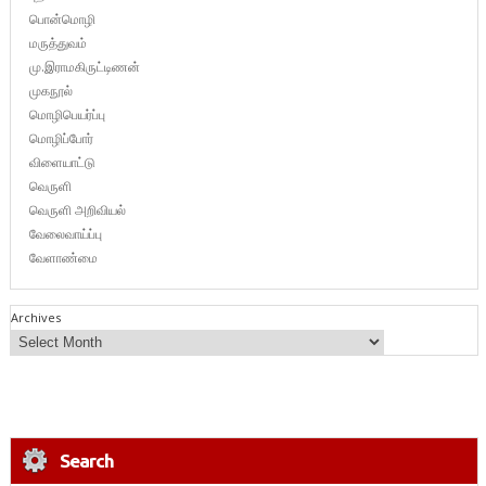
பொன்மொழி
மருத்துவம்
மு.இராமகிருட்டிணன்
முகநூல்
மொழிபெயர்ப்பு
மொழிப்போர்
விளையாட்டு
வெருளி
வெருளி அறிவியல்
வேலைவாய்ப்பு
வேளாண்மை
Archives
Search