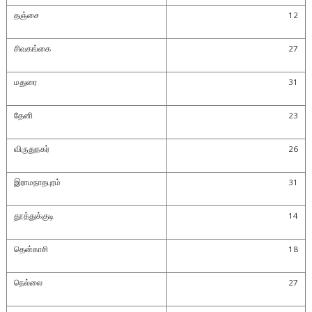
தஞ்சை
12
சிவகங்கை
27
மதுரை
31
தேனி
23
விருதுநகர்
26
இராமநாதபுரம்
31
தூத்துக்குடி
14
தென்காசி
18
நெல்லை
27