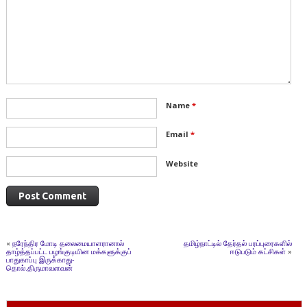
Name
*
Email
*
Website
«
நரேந்திர மோடி தலைமையாளரானால்
தமிழ்நாட்டில் தேர்தல் பரப்புரைகளில்
தாழ்த்தப்பட்ட பழங்குடியின மக்களுக்குப்
ஈடுபடும் கட்சிகள்
»
பாதுகாப்பு இருக்காது-
தொல்.திருமாவளவன்