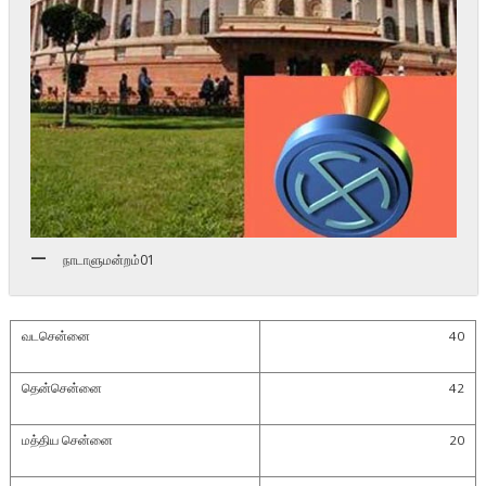
நாடாளுமன்றம்01
வடசென்னை
40
தென்சென்னை
42
மத்திய சென்னை
20