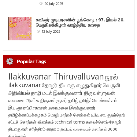
20 July 2025
கவிஞர் முடியரசனின் பூங்கொடி : 97. இயல் 20.
பெருநிலக்கிழார் வாழ்த்திய காதை
13 July 2025
Popular Tags
Ilakkuvanar Thiruvalluvan
நூல்
ilakkuvanar
தோழர் தியாகு எழுதுகிறார்
வெருளி
அறிவியல்
தாழி மடல்
இலக்குவனார் திருவள்ளுவன்
வைகை அனிசு
திருவள்ளுவர்
தமிழ்
தமிழ்ச்சொல்லாக்கம்
இ.பு.ஞானப்பிரகாசன்
மறைமலை இலக்குவனார்
தமிழ்க்காப்புக்கழகம்
மொழி மாற்றச் சொற்கள்
உ.வே.சா.
குறள்நெறி
சட்டச் சொற்கள் விளக்கம்
technical terms
கலைச்சொல்
தோழர்
தியாகு
என் சரித்திரம்
சுரதா
அறிவியல் வகைமைச் சொற்கள் 3000
திருக்குறள்