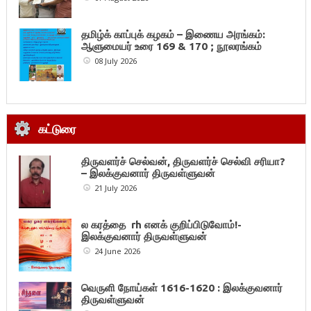
தமிழ்க் காப்புக் கழகம் – இணைய அரங்கம்:
ஆளுமையர் உரை 169 & 170 ; நூலரங்கம்
08 July 2026
கட்டுரை
திருவளர்ச் செல்வன், திருவளர்ச் செல்வி சரியா?
– இலக்குவனார் திருவள்ளுவன்
21 July 2026
ல கரத்தை rh எனக் குறிப்பிடுவோம்!-
இலக்குவனார் திருவள்ளுவன்
24 June 2026
வெருளி நோய்கள் 1616-1620 : இலக்குவனார்
திருவள்ளுவன்