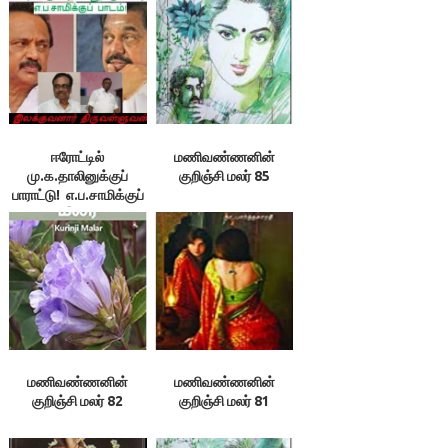
ஈரோட்டில்
மணிவண்ணனின்
மு.க.தாலினுக்குப்
குறிஞ்சி மலர் 85
பாராட்டு! எ.ப.சாமிக்குப்
பாடம்! – இலக்குவனார்
திருவள்ளுவன்
மணிவண்ணனின்
மணிவண்ணனின்
குறிஞ்சி மலர் 82
குறிஞ்சி மலர் 81