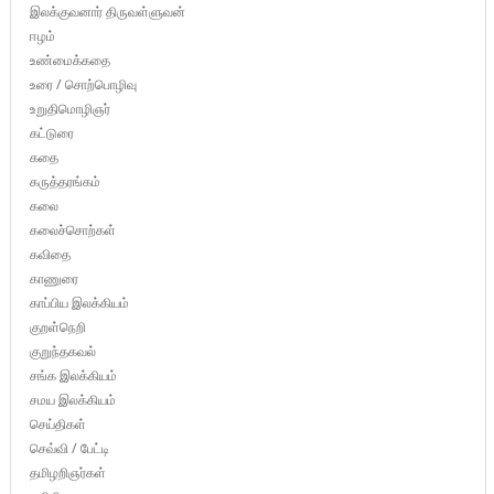
இலக்குவனார் திருவள்ளுவன்
ஈழம்
உண்மைக்கதை
உரை / சொற்பொழிவு
உறுதிமொழிஞர்
கட்டுரை
கதை
கருத்தரங்கம்
கலை
கலைச்சொற்கள்
கவிதை
காணுரை
காப்பிய இலக்கியம்
குறள்நெறி
குறுந்தகவல்
சங்க இலக்கியம்
சமய இலக்கியம்
செய்திகள்
செவ்வி / பேட்டி
தமிழறிஞர்கள்