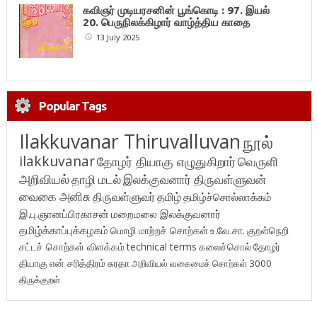
கவிஞர் முடியரசனின் பூங்கொடி : 97. இயல்
20. பெருநிலக்கிழார் வாழ்த்திய காதை
13 July 2025
Popular Tags
Ilakkuvanar Thiruvalluvan
நூல்
ilakkuvanar
தோழர் தியாகு எழுதுகிறார்
வெருளி
அறிவியல்
தாழி மடல்
இலக்குவனார் திருவள்ளுவன்
வைகை அனிசு
திருவள்ளுவர்
தமிழ்
தமிழ்ச்சொல்லாக்கம்
இ.பு.ஞானப்பிரகாசன்
மறைமலை இலக்குவனார்
தமிழ்க்காப்புக்கழகம்
மொழி மாற்றச் சொற்கள்
உ.வே.சா.
குறள்நெறி
சட்டச் சொற்கள் விளக்கம்
technical terms
கலைச்சொல்
தோழர்
தியாகு
என் சரித்திரம்
சுரதா
அறிவியல் வகைமைச் சொற்கள் 3000
திருக்குறள்