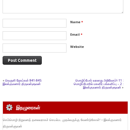
Name
*
Email
*
Website
«
வெருளி நோய்கள் 841-845:
மொழிப்போர் வரலாறு அறிவோம்!-11 :
இலக்குவனார் திருவள்ளுவன்
மொழிப்போரில் மகளிர் பங்களிப்பு – 2 :
இலக்குவனார் திருவள்ளுவன்
»
இதழுரைகள்
செம்மொழி நிறுவனத் தலைவராகச் செயல்பட முதல்வருக்கு வேண்டுகோள்! – இலக்குவனார்
திருவள்ளுவன்