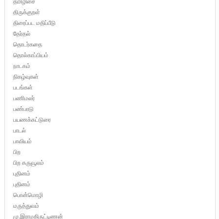
தமிழிசை
திருக்குறள்
திரைப்பட மதிப்பீடு
தேர்தல்
தொடர்கதை
தொல்காப்பியம்
நாடகம்
நிகழ்வுகள்
படங்கள்
பணிமலர்
பண்பாடு
பயணக்கட்டுரை
பாடல்
பாவியம்
பிற
பிற கருவூலம்
புதினம்
புதினம்
பொன்மொழி
மருத்துவம்
மு.இராமகிருட்டிணன்