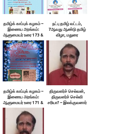
தமிழ்க் காப்புக் கழகம் –
நட்பு தமிழ் வட்டம்,
இணைய அரங்கம்:
7ஆவது ஆண்டு தமிழ்
ஆளுமையர் உரை 173 &
விழா, மதுரை
174 ; நூலரங்கம்
தமிழ்க் காப்புக் கழகம் –
திருவளர்ச் செல்வன்,
இணைய அரங்கம்:
திருவளர்ச் செல்வி
ஆளுமையர் உரை 171 &
சரியா? – இலக்குவனார்
172 ; நூலரங்கம்
திருவள்ளுவன்