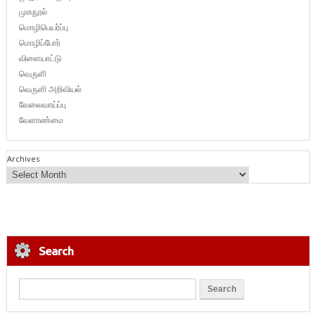
முகநூல்
மொழிபெயர்ப்பு
மொழிப்போர்
விளையாட்டு
வெருளி
வெருளி அறிவியல்
வேலைவாய்ப்பு
வேளாண்மை
Archives
Search