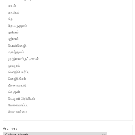
பாடல்
பாவியம்
பிற
பிற கருவூலம்
புதினம்
புதினம்
பொன்மொழி
மருத்துவம்
மு.இராமகிருட்டிணன்
முகநூல்
மொழிபெயர்ப்பு
மொழிப்போர்
விளையாட்டு
வெருளி
வெருளி அறிவியல்
வேலைவாய்ப்பு
வேளாண்மை
Archives