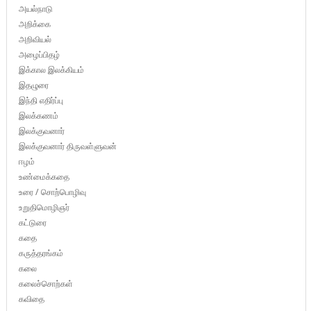
அயல்நாடு
அறிக்கை
அறிவியல்
அழைப்பிதழ்
இக்கால இலக்கியம்
இதழுரை
இந்தி எதிர்ப்பு
இலக்கணம்
இலக்குவனார்
இலக்குவனார் திருவள்ளுவன்
ஈழம்
உண்மைக்கதை
உரை / சொற்பொழிவு
உறுதிமொழிஞர்
கட்டுரை
கதை
கருத்தரங்கம்
கலை
கலைச்சொற்கள்
கவிதை