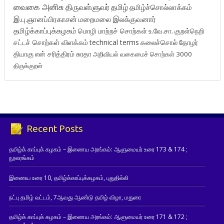
வைகை அனிசு
திருவள்ளுவர்
தமிழ்
தமிழ்ச்சொல்லாக்கம்
இ.பு.ஞானப்பிரகாசன்
மறைமலை இலக்குவனார்
தமிழ்க்காப்புக்கழகம்
மொழி மாற்றச் சொற்கள்
உ.வே.சா.
குறள்நெறி
சட்டச் சொற்கள் விளக்கம்
technical terms
கலைச்சொல்
தோழர்
தியாகு
என் சரித்திரம்
சுரதா
அறிவியல் வகைமைச் சொற்கள் 3000
திருக்குறள்
Recent Posts
தமிழ்க் காப்புக் கழகம் – இணைய அரங்கம்: ஆளுமையர் உரை 173 & 174 ;
நூலரங்கம்
இணைய உரை 10, தமிழ்க்காப்புக்கழகம், புதுதில்லி
நட்பு தமிழ் வட்டம், 7ஆவது ஆண்டு தமிழ் விழா, மதுரை
தமிழ்க் காப்புக் கழகம் – இணைய அரங்கம்: ஆளுமையர் உரை 171 & 172 ;