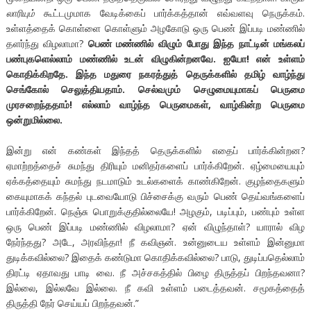
லாரியும்
கூட்டமுமாக வேடிக்கைப் பார்க்கத்தான் எவ்வளவு நெருக்கம்.
உள்ளத்தைக் கொள்ளை கொள்ளும் அழகோடு ஒரு பெண் இப்படி மண்ணில்
தளர்ந்து விழலாமா?
பெண் மண்ணில் விழும் போது இந்த நாட்டின் மங்கலப்
பண்புகளெல்லாம் மண்ணில் உடன் விழுகின்றனவே. ஐயோ! என் உள்ளம்
கொதிக்கிறதே. இந்த மதுரை நகரத்துத் தெருக்களில் தமிழ் வாழ்ந்து
செங்கோல் செலுத்தியதாம். செல்வமும் செழுமையுமாகப் பெருமை
முரசறைந்ததாம்! எல்லாம் வாழ்ந்த பெருமைகள், வாழ்கின்ற பெருமை
ஒன்றுமில்லை.
இன்று என் கண்கள் இந்தத் தெருக்களில் எதைப் பார்க்கின்றன?
ஏமாற்றத்தைச் சுமந்து திரியும் மனிதர்களைப் பார்க்கிறேன். ஏழ்மையையும்
ஏக்கத்தையும் சுமந்து நடமாடும் உடல்களைக் காண்கிறேன். குழந்தைகளும்
கையுமாகக் கந்தல் புடவையோடு பிச்சைக்கு வரும் பெண் தெய்வங்களைப்
பார்க்கிறேன். நெஞ்சு பொறுக்குதில்லையே! அழகும், படிப்பும், பண்பும் உள்ள
ஒரு பெண் இப்படி மண்ணில் விழலாமா? ஏன் விழுந்தாள்? யாரால் விழ
நேர்ந்தது? அடே, அரவிந்தா! நீ கவிஞன். உன்னுடைய உள்ளம் இன்னுமா
துடிக்கவில்லை? இதைக் கண்டுமா கொதிக்கவில்லை? பாடு, துடிப்பதெல்லாம்
திரட்டி ஏதாவது பாடி வை. நீ அச்சகத்தில் பிழை திருத்தப் பிறந்தவனா?
இல்லை, இல்லவே இல்லை. நீ கவி உள்ளம் படைத்தவன். சமூகத்தைத்
திருத்தி நேர் செய்யப் பிறந்தவன்.”