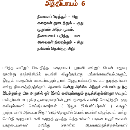
அத்தியாயம்
6
நிலவைப்
பிடித்துச்
–
சிறு
கறைகள்
துடைத்துக்
–
குறு
முறுவல்
பதிந்த
முகம்
,
நினைவைப்
பதித்து
–
மன
அலைகள்
நிறைத்துச்
–
சிறு
நளினம்
தெளித்த
விழி
பசித்த வயிறும் கொதித்த மனமுமாகப் பூரணி என்னும் பெண் மதுரை
நகரத்து நாற்சந்தியில் மயங்கி விழுந்தபோது மங்களேசுவரியம்மாளும்,
இந்தக் கதையின் வாசகர்களும் தான் அனுதாபப்பட்டு உள்ளம் துடித்தார்கள்
என்று நினைத்திருந்தோம். ஆனால்
அன்று அங்கே அந்தச் சம்பவம் நடந்த
இடத்துக்கு மிக அருகில் ஓர் இளம் கவியுள்ளமும் துடித்திருக்கிறது!
வெறும்
மனிதர்கள் வாழுகிற தலைமுறையின் துன்பத்தைக் கண்டு கொதித்திட ஒரு
கவியுள்ளமா? செய்தியாளரி்கள் ( ‘நியூசு ரிப்போர்ட்டர்கள்’ ) வாழும்
நூற்றாண்டு அல்லவா இது? ‘நடுத்தெருவில் பெண் மயங்கி விழுந்தாள்’ என்று
செய்தி எழுதலாம். கவி எழுதத் துடித்த அந்த உள்ளம் யாருடையது? கைகள்
யாருடையவை? அறிந்து கொள்ள ஆவலாயிருக்கிறதல்லவா?