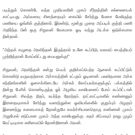
படித்துக் கொண்டே வந்த முதியவரின் முகம் சீற்றத்தின் எல்லையைக்
காட்டியது. அவ்வளவு சினத்தையும் கையில் சேர்த்து மேசை மேலிருந்த
மணியை ஓங்கிக் குத்தினார். இரண்டு, மூன்று முறை அப்படிக் குத்தி மணி
அதிர்ந்த பின் ஒரு சிறுவன் வேகமாக ஓடி வந்து அடக்க ஒடுக்கமாக
நின்றான்.
“அந்தக் கழுதை அரவிந்தன் இருந்தால் உடனே கூப்பிடு, வரவரப் பைத்தியம்
முற்றித்தான் போய்விட்டது பையனுக்கு!”
சிறுவன், அரவிந்தன் என்று பெயர் குறிக்கப்பெற்ற ஆளைக் கூப்பிட்டுக்
கொண்டு வருவதற்காக அச்சகத்தின் உட்புறம் ஓடினான். பலவிதமான அச்சு
எந்திரங்களின் ஓசைக்கிடையே அச்சுக் கோப்பவர்களுக்குப் பக்கத்தில்
நின்று பேசிக் கொண்டிருந்த ஓர் அழகிய வாலிபனைப் போய் கூப்பிட்டான்
சிறுவன். சிவந்த நிறம், உயர்ந்த தோற்றம். நாட்காட்டிகளில் கண்ணனும்
இராதையுமாகச் சேர்ந்து வரைந்துள்ள ஓவியங்களில் குறும்பும் அழகும்
இணைந்து களையாகத் தோன்றுமே கவர்ச்சியானதொரு கண்ணன் முகம்
அதுபோல் எடுப்பான முகம் அந்த வாலிபனுக்கு.
கதர் சிப்பாவும்
நாலு முழம்
வேட்டியுமாக எளிமையில் தோன்றினான் அவன்.