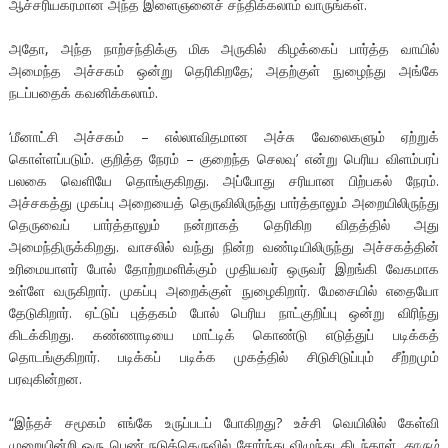
ஆச்சரியகரமான அந்த இளைஞனைச் சந்திக்கலாம் வாருங்கள்.
அதோ, அந்த நாற்சந்திக்கு மிக அருகில் கிழக்கைப் பார்த்த வாயில்
அமைந்த அச்சகம் ஒன்று தெரிகிறதே; அதற்குள் நுழைந்து அங்கே
நடப்பதைக் கவனிக்கலாம்.
‘மீனாட்சி அச்சகம் – எல்லாவிதமான அச்சு வேலைகளும் ஏற்றுக்
கொள்ளப்படும். குறித்த நேரம் – குறைந்த செலவு’ என்று பெரிய விளம்பரப்
பலகை வெளியே தொங்குகிறது. அப்போது சரியான பிற்பகல் நேரம்.
அச்சகத்து முகப்பு அறையைத் தெருவிலிருந்து பார்த்தாலும் அறையிலிருந்து
தெருவைப் பார்த்தாலும் நன்றாகத் தெரிகிற விதத்தில் அது
அமைந்திருக்கிறது. வாசலில் வந்து நின்ற வண்டியிலிருந்து அச்சகத்தின்
உரிமையாளர் போல் தோற்றமளிக்கும் முதியவர் ஒருவர் இறங்கி வேகமாக
உள்ளே வருகிறார். முகப்பு அறைக்குள் நுழைகிறார். மேசையில் எதையோ
தேடுகிறார். ஏட்டுப் புத்தகம் போல் பெரிய நாட்குறிப்பு ஒன்று விரிந்து
கிடக்கிறது. கண்ணாடியை மாட்டிக் கொண்டு எடுத்துப் படிக்கத்
தொடங்குகிறார். படிக்கப் படிக்க முகத்தில் சிடுசிடுப்பும் சீற்றமும்
பரவுகின்றன.
“இந்தச் சமூகம் எங்கே உருப்படப் போகிறது? உச்சி வெயிலில் கேள்வி
முறையின்றி ஒரு பெண் நடுத்தெருவில் சோர்ந்து விழுந்து கிடந்தாள்.
காரும்