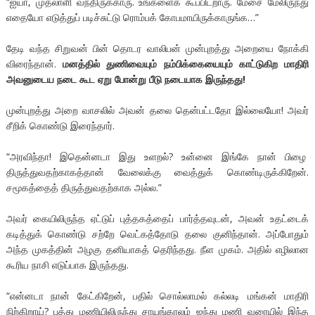
“ஐயா, முதலாளி வந்திருக்காரு. உங்களைக் கூப்பிடறாரு. மேசை மேலிருந்து
எதையோ எடுத்துப் படிச்சுட்டு ரொம்பக் கோபமாயிருக்காருங்க…”
தேடி வந்த சிறுவன் பின் தொடர வாலிபன் முன்புறத்து அறையை நோக்கி
விரைந்தான்.
மனத்தில் துணிவையும் நம்பிக்கையையும் காட்டுகிற மாதிரி
அவனுடைய நடை கூட ஏறு போன்று பீடு நடையாக இருந்தது!
முன்புறத்து அறை வாசலில் அவன் தலை தென்பட்டதோ இல்லையோ! அவர்
சீறிக் கொண்டு இரைந்தார்.
“அரவிந்தா! இதென்னடா இது உளறல்? உன்னை இங்கே நான் பிழை
திருத்துவதற்காகத்தான் வேலைக்கு வைத்துக் கொண்டிருக்கிறேன்.
சமூகத்தைத் திருத்துவதற்காக அல்ல.”
அவர் கையிலிருந்த ஏட்டுப் புத்தகத்தைப் பார்த்தவுடன், அவன் உதட்டைக்
கடித்துக் கொண்டு சற்றே வெட்கத்தோடு தலை குனிந்தான். அப்போதும்
அந்த முகத்தின் அழகு தனியாகத் தெரிந்தது. நீள முகம். அதில் எழிலான
கூரிய நாசி எடுப்பாக இருந்தது.
“என்னடா நான் கேட்கிறேன், பதில் சொல்லாமல் கல்லடி மங்கன் மாதிரி
நிற்கிறாய்? பத்து மணியிலிருந்து சாயங்காலம் ஐந்து மணி வரையில் இந்த