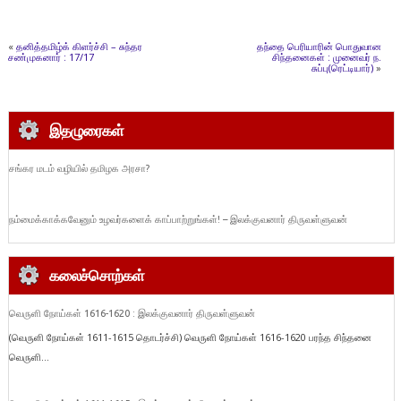
«
தனித்தமிழ்க் கிளர்ச்சி – சுந்தர
தந்தை பெரியாரின் பொதுவான
சண்முகனார் : 17/17
சிந்தனைகள் : முனைவர் ந.
சுப்பு(ரெட்டியார்)
»
இதழுரைகள்
சங்கர மடம் வழியில் தமிழக அரசா?
நம்மைக்காக்கவேனும் உழவர்களைக் காப்பாற்றுங்கள்! – இலக்குவனார் திருவள்ளுவன்
கலைச்சொற்கள்
வெருளி நோய்கள் 1616-1620 : இலக்குவனார் திருவள்ளுவன்
(வெருளி நோய்கள் 1611-1615 தொடர்ச்சி) வெருளி நோய்கள் 1616-1620 பரந்த சிந்தனை
வெருளி...