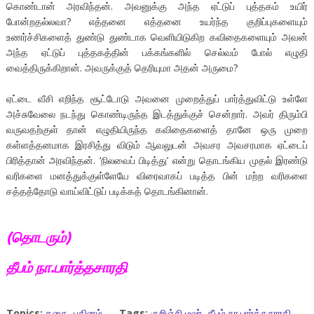
கொண்டான் அரவிந்தன். அவனுக்கு அந்த ஏட்டுப் புத்தகம் உயிர்
போன்றதல்லவா? எத்தனை எத்தனை உயர்ந்த குறிப்புகளையும்
உணர்ச்சிகளைத் துண்டு துண்டாக வெளியிடுகிற கவிதைகளையும் அவன்
அந்த ஏட்டுப் புத்தகத்தின் பக்கங்களில் செல்வம் போல் எழுதி
வைத்திருக்கிறான். அவருக்குத் தெரியுமா அதன் அருமை?
ஏட்டை வீசி எறிந்த சூட்டோடு அவனை முறைத்துப் பார்த்துவிட்டு உள்ளே
அச்சுவேலை நடந்து கொண்டிருந்த இடத்துக்குச் சென்றார். அவர் திரும்பி
வருவதற்குள் தான் எழுதியிருந்த கவிதைகளைத் தானே ஒரு முறை
கள்ளத்தனமாக இரசித்து விடும் ஆவலுடன் அவசர அவசரமாக ஏட்டைப்
பிரித்தான் அரவிந்தன். ‘நிலவைப் பிடித்து’ என்று தொடங்கிய முதல் இரண்டு
வரிகளை மனத்துக்குள்ளேயே விரைவாகப் படித்த பின் மற்ற வரிகளை
சத்தத்தோடு வாய்விட்டுப் படிக்கத் தொடங்கினான்.
(
தொடரும்
)
தீபம்
நா
.
பார்த்தசாரதி
Topics:
கதை
,
புதினம்
Tags:
குறிஞ்சி மலர்
,
தீபம் நா.பார்த்தசாரதி
,