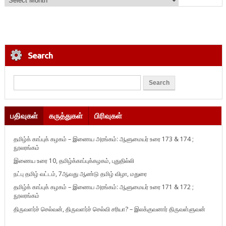
Search
பதிவுகள்
கருத்துகள்
பிரிவுகள்
தமிழ்க் காப்புக் கழகம் – இணைய அரங்கம்: ஆளுமையர் உரை 173 & 174 ;
நூலரங்கம்
இணைய உரை 10, தமிழ்க்காப்புக்கழகம், புதுதில்லி
நட்பு தமிழ் வட்டம், 7ஆவது ஆண்டு தமிழ் விழா, மதுரை
தமிழ்க் காப்புக் கழகம் – இணைய அரங்கம்: ஆளுமையர் உரை 171 & 172 ;
நூலரங்கம்
திருவளர்ச் செல்வன், திருவளர்ச் செல்வி சரியா? – இலக்குவனார் திருவள்ளுவன்