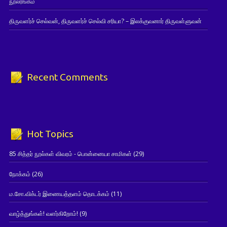
நூலரங்கம்
திருவளர்ச் செல்வன், திருவளர்ச் செல்வி சரியா? – இலக்குவனார் திருவள்ளுவன்
Recent Comments
Hot Topics
85 சித்தர் நூல்கள் விவரம் - பொன்னையா சாமிகள்
(29)
நோக்கம்
(26)
ம.சோ.விக்டர் இணையத்தளம் தொடக்கம்
(11)
வாழ்த்துங்கள்! வளர்கிறோம்!
(9)