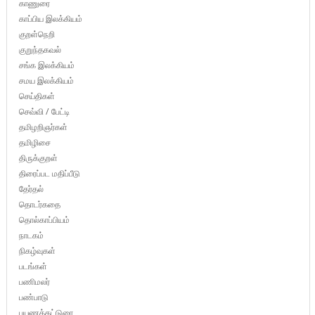
காணுரை
காப்பிய இலக்கியம்
குறள்நெறி
குறுந்தகவல்
சங்க இலக்கியம்
சமய இலக்கியம்
செய்திகள்
செவ்வி / பேட்டி
தமிழறிஞர்கள்
தமிழிசை
திருக்குறள்
திரைப்பட மதிப்பீடு
தேர்தல்
தொடர்கதை
தொல்காப்பியம்
நாடகம்
நிகழ்வுகள்
படங்கள்
பணிமலர்
பண்பாடு
பயணக்கட்டுரை