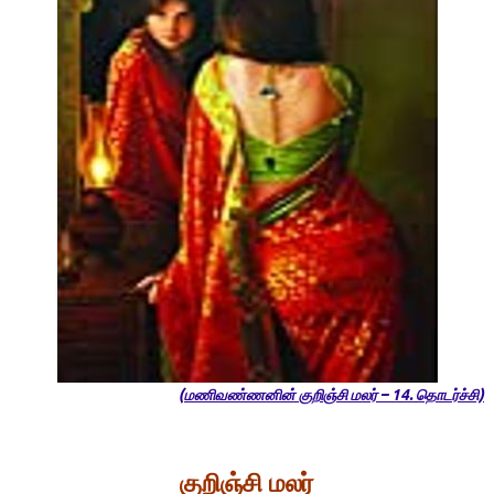
(மணிவண்ணனின் குறிஞ்சி மலர் – 14. தொடர்ச்சி)
குறிஞ்சி
மலர்