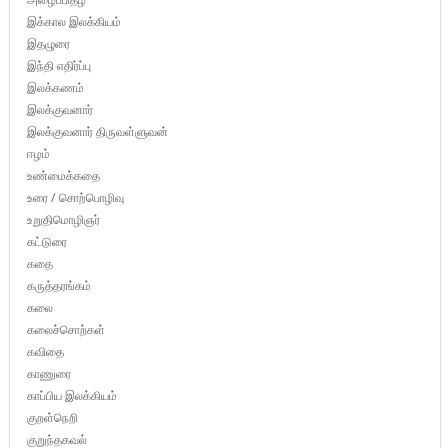
இக்கால இலக்கியம்
இதழுரை
இந்தி எதிர்ப்பு
இலக்கணம்
இலக்குவனார்
இலக்குவனார் திருவள்ளுவன்
ஈழம்
உண்மைக்கதை
உரை / சொற்பொழிவு
உறுதிமொழிஞர்
கட்டுரை
கதை
கருத்தரங்கம்
கலை
கலைச்சொற்கள்
கவிதை
காணுரை
காப்பிய இலக்கியம்
குறள்நெறி
குறுந்தகவல்