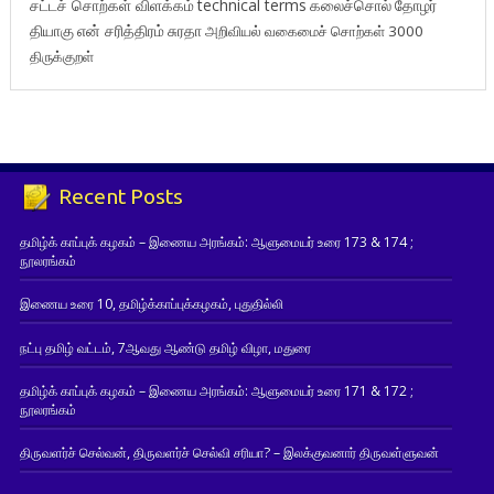
சட்டச் சொற்கள் விளக்கம்
technical terms
கலைச்சொல்
தோழர்
தியாகு
என் சரித்திரம்
சுரதா
அறிவியல் வகைமைச் சொற்கள் 3000
திருக்குறள்
Recent Posts
தமிழ்க் காப்புக் கழகம் – இணைய அரங்கம்: ஆளுமையர் உரை 173 & 174 ;
நூலரங்கம்
இணைய உரை 10, தமிழ்க்காப்புக்கழகம், புதுதில்லி
நட்பு தமிழ் வட்டம், 7ஆவது ஆண்டு தமிழ் விழா, மதுரை
தமிழ்க் காப்புக் கழகம் – இணைய அரங்கம்: ஆளுமையர் உரை 171 & 172 ;
நூலரங்கம்
திருவளர்ச் செல்வன், திருவளர்ச் செல்வி சரியா? – இலக்குவனார் திருவள்ளுவன்