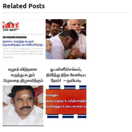
Related Posts
எழுவர் விடுதலை:
ஓ.பன்னீர்செல்வம்,
கருத்து கூறும்
நிமிர்ந்து நிற்க வேண்டிய
அருகதை திமுகவிற்கும்
நேரம்! – குவியாடி
காங்கிரசிற்கும் இல்லை !
– குவியாடி, தினசரி