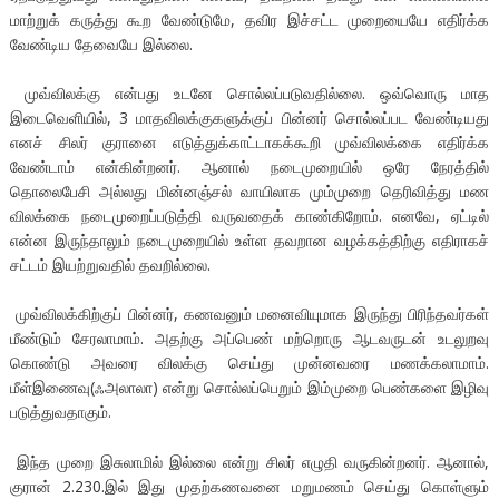
மாற்றுக் கருத்து கூற வேண்டுமே, தவிர இச்சட்ட முறையையே எதிர்க்க
வேண்டிய தேவையே இல்லை.
முவ்விலக்கு என்பது உடனே சொல்லப்படுவதில்லை. ஒவ்வொரு மாத
இடைவெளியில், 3 மாதவிலக்குகளுக்குப் பின்னர் சொல்லப்பட வேண்டியது
எனச் சிலர் குரானை எடுத்துக்காட்டாகக்கூறி முவ்விலக்கை எதிர்க்க
வேண்டாம் என்கின்றனர். ஆனால் நடைமுறையில் ஒரே நேரத்தில்
தொலைபேசி அல்லது மின்னஞ்சல் வாயிலாக மும்முறை தெரிவித்து மண
விலக்கை நடைமுறைப்படுத்தி வருவதைக் காண்கிறோம். எனவே, ஏட்டில்
என்ன இருந்தாலும் நடைமுறையில் உள்ள தவறான வழக்கத்திற்கு எதிராகச்
சட்டம் இயற்றுவதில் தவறில்லை.
முவ்விலக்கிற்குப் பின்னர், கணவனும் மனைவியுமாக இருந்து பிரிந்தவர்கள்
மீண்டும் சேரலாமாம். அதற்கு அப்பெண் மற்றொரு ஆடவருடன் உடலுறவு
கொண்டு அவரை விலக்கு செய்து முன்னவரை மணக்கலாமாம்.
மீள்இணைவு(ஃஅலாலா) என்று சொல்லப்பெறும் இம்முறை பெண்களை இழிவு
படுத்துவதாகும்.
இந்த முறை இசுலாமில் இல்லை என்று சிலர் எழுதி வருகின்றனர். ஆனால்,
குரான் 2.230.இல் இது முதற்கணவனை மறுமணம் செய்து கொள்ளும்