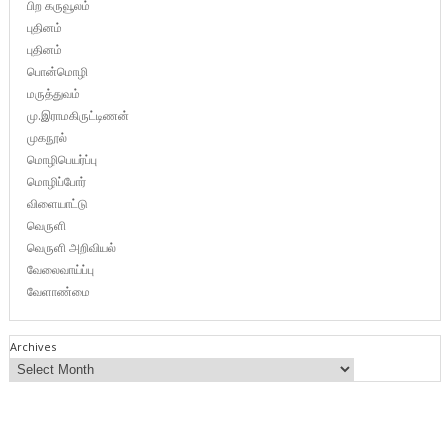
பிற கருவூலம்
புதினம்
புதினம்
பொன்மொழி
மருத்துவம்
மு.இராமகிருட்டிணன்
முகநூல்
மொழிபெயர்ப்பு
மொழிப்போர்
விளையாட்டு
வெருளி
வெருளி அறிவியல்
வேலைவாய்ப்பு
வேளாண்மை
Archives