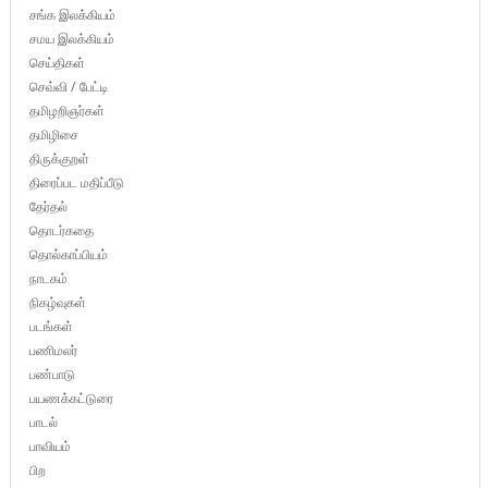
சங்க இலக்கியம்
சமய இலக்கியம்
செய்திகள்
செவ்வி / பேட்டி
தமிழறிஞர்கள்
தமிழிசை
திருக்குறள்
திரைப்பட மதிப்பீடு
தேர்தல்
தொடர்கதை
தொல்காப்பியம்
நாடகம்
நிகழ்வுகள்
படங்கள்
பணிமலர்
பண்பாடு
பயணக்கட்டுரை
பாடல்
பாவியம்
பிற