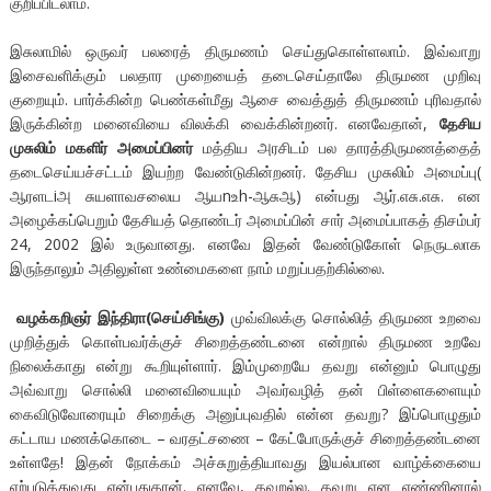
குறிப்பிடலாம்.
இசுலாமில் ஒருவர் பலரைத் திருமணம் செய்துகொள்ளலாம். இவ்வாறு
இசைவளிக்கும் பலதார முறையைத் தடைசெய்தாலே திருமண முறிவு
குறையும். பார்க்கின்ற பெண்கள்மீது ஆசை வைத்துத் திருமணம் புரிவதால்
இருக்கின்ற மனைவியை விலக்கி வைக்கின்றனர். எனவேதான்,
தேசிய
முசுலிம் மகளிர் அமைப்பினர்
மத்திய அரசிடம் பல தாரத்திருமணத்தைத்
தடைசெய்யச்சட்டம் இயற்ற வேண்டுகின்றனர். தேசிய முசுலிம் அமைப்பு(
ஆரளடiஅ சுயளாவசலைய ஆயnஉh-ஆசுஆ) என்பது ஆர்.எசு.எசு. என
அழைக்கப்பெறும் தேசியத் தொண்டர் அமைப்பின் சார் அமைப்பாகத் திசம்பர்
24, 2002 இல் உருவானது. எனவே இதன் வேண்டுகோள் நெருடலாக
இருந்தாலும் அதிலுள்ள உண்மைகளை நாம் மறுப்பதற்கில்லை.
வழக்கறிஞர் இந்திரா(செய்சிங்கு)
முவ்விலக்கு சொல்லித் திருமண உறவை
முறித்துக் கொள்பவர்க்குச் சிறைத்தண்டனை என்றால் திருமண உறவே
நிலைக்காது என்று கூறியுள்ளார். இம்முறையே தவறு என்னும் பொழுது
அவ்வாறு சொல்லி மனைவியையும் அவர்வழித் தன் பிள்ளைகளையும்
கைவிடுவோரையும் சிறைக்கு அனுப்புவதில் என்ன தவறு? இப்பொழுதும்
கட்டாய மணக்கொடை – வரதட்சணை – கேட்போருக்குச் சிறைத்தண்டனை
உள்ளதே! இதன் நோக்கம் அச்சுறுத்தியாவது இயல்பான வாழ்க்கையை
ஏற்படுத்துவது என்பதுதான். எனவே, தவறல்ல. தவறு என எண்ணினால்