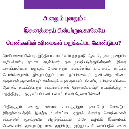
அனலும் புனலும் :
இசுலாத்தைப் பின்பற்றுவதாலேயே
பெண்களின் உரிமைகள் மறுக்கப்பட வேண்டுமா?
அரசியலமைப்பின்படி, இந்தியா சமயச்சார்பற்ற நாடு. ஆனால், நடைமுறையில்
ஆரியச்சார்பு நாடாக ஆள்வோர் நடைமுறைப்படுத்துகின்றனர். இதை
மறைப்பதற்காக மறுபுறம் அனைத்துச் சமயச்சார்பு நாடாகவும் காட்டிக்
கொள்கின்றனர். இறைப்பற்றும் சமய நம்பிக்கையும் தனிமனித உரிமை.
அதனைக் குலைக்கவும் காக்கவும் அரசு தலையிட வேண்டிய தேவையில்லை.
ஆனால், சமயப்பொதுச் சட்டங்கள்தான் தேவையேயன்றி சமயத்திற்கு –
மதத்திற்கு – ஒரு சட்டம் எனப் பல சட்டங்கள் தேவையில்லை!
சீர்திருத்தம் என்பது எல்லாச் சமயத்திலும் நடைபெற வேண்டும்.
இந்துச்சமயத்தில் இருந்த உடன்கட்டை ஏறுதல் போன்ற கொடுமைகள்
சட்டத்தின் மூலம்தானே நிறுத்தப்பட்டன. அதே வழியில் இசுலாமியப்
பெண்களின் முறையற்ற மண முறிவிற்கு முற்றுப்புள்ளி வைப்பதில் என்ன