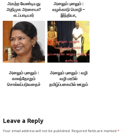
அகற்ற வேண்டியது
அனலும் புனலும் :
அதிமுக அரசையா?
வழக்காடு மொழி –
எடப்பாடியார்
இந்தியா,
ஆட்சியையா? –
தமிழர்களுக்கான நாடு
குவியாடி
இல்லையா? – குவியாடி
அனலும் புனலும் :
அனலும் புனலும் : வழி
காலந்தோறும்
வழி மரபில்
சொல்லப்படுவதைச்
தமிழ்ப்பகையில் ஊறும்
சொன்னதற்காகக்
காஞ்சி மடம் – குவியாடி
கனிமொழி மீது பாய்வது
ஏன்? – குவியாடி
Leave a Reply
Your email address will not be published.
Required fields are marked
*