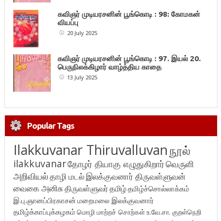
கவிஞர் முடியரசனின் பூங்கொடி : 98: கோமகன்
வியப்பு
20 July 2025
கவிஞர் முடியரசனின் பூங்கொடி : 97. இயல் 20.
பெருநிலக்கிழார் வாழ்த்திய காதை
13 July 2025
Popular Tags
Ilakkuvanar Thiruvalluvan
நூல்
ilakkuvanar
தோழர் தியாகு எழுதுகிறார்
வெருளி
அறிவியல்
தாழி மடல்
இலக்குவனார் திருவள்ளுவன்
வைகை அனிசு
திருவள்ளுவர்
தமிழ்
தமிழ்ச்சொல்லாக்கம்
இ.பு.ஞானப்பிரகாசன்
மறைமலை இலக்குவனார்
தமிழ்க்காப்புக்கழகம்
மொழி மாற்றச் சொற்கள்
உ.வே.சா.
குறள்நெறி