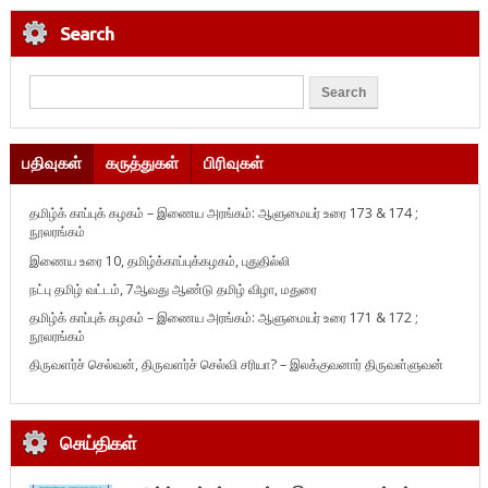
Search
பதிவுகள்
கருத்துகள்
பிரிவுகள்
தமிழ்க் காப்புக் கழகம் – இணைய அரங்கம்: ஆளுமையர் உரை 173 & 174 ;
நூலரங்கம்
இணைய உரை 10, தமிழ்க்காப்புக்கழகம், புதுதில்லி
நட்பு தமிழ் வட்டம், 7ஆவது ஆண்டு தமிழ் விழா, மதுரை
தமிழ்க் காப்புக் கழகம் – இணைய அரங்கம்: ஆளுமையர் உரை 171 & 172 ;
நூலரங்கம்
திருவளர்ச் செல்வன், திருவளர்ச் செல்வி சரியா? – இலக்குவனார் திருவள்ளுவன்
செய்திகள்