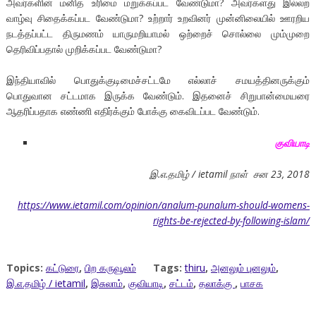
அவர்களின் மனித உரிமை மறுக்கப்பட வேண்டுமா? அவர்களது இல்லற
வாழ்வு சிதைக்கப்பட வேண்டுமா? உற்றார் உறவினர் முன்னிலையில் ஊரறிய
நடத்தப்பட்ட திருமணம் யாருமறியாமல் ஒற்றைச் சொல்லை மும்முறை
தெரிவிப்பதால் முறிக்கப்பட வேண்டுமா?
இந்தியாவில் பொதுக்குடிமைச்சட்டமே எல்லாச் சமயத்தினருக்கும்
பொதுவான சட்டமாக இருக்க வேண்டும். இதனைச் சிறுபான்மையரை
ஆதரிப்பதாக எண்ணி எதிர்க்கும் போக்கு கைவிடப்பட வேண்டும்.
குவியாடி
இ.எ.தமிழ் / ietamil நாள் சன 23, 2018
https://www.ietamil.com/opinion/analum-punalum-should-womens-
rights-be-rejected-by-following-islam/
Topics:
கட்டுரை
,
பிற கருவூலம்
Tags:
thiru
,
அனலும் புனலும்
,
இ.எ.தமிழ் / ietamil
,
இசுலாம்
,
குவியாடி
,
சட்டம்
,
தலாக்கு
,
பாசக