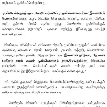
வழியாகக் குறிக்கப்பெற்றுள்ளது.
முவ்விலக்கிற்குத் தடை கோரியவர்களின் முதன்மையானவர்கள இசுலாமியப்
பெண்களே
! சயரா பானு, அஃபுரீன் இரகுமான், இசுரத்து சஃகான், அதியா
சபுரீ, குல்சன் பர்வீன் ஆகிய ஐந்து பெண்களே முவ்விலக்குக்
கொடுமைக்காக நீதிமன்றப் படிகளை எதிர்த்து இப்பொழுது வெற்றி
காண்கிறார்கள்.
இலங்கை, பாக்கித்தான், வங்காளத் தேசம், துனிசியா, துருக்கி, சைப்பிரசு,
அல்சீரியா, மலேசியா, ஈரான், சோர்டான், சூடான், கத்தார், மொராக்கோ,
ஈராக்கு, புரூனே, ஐக்கிய அரபு நாடுகள் என
இசுலாமிய நாடுகள், பிற சமய
நாடுகள் எனப் பலவும் முவ்விலக்கைத் தடைசெய்துள்ளன
. இசுலாமிய
நாட்டிலேயே தடை செய்யப்பட்டதைச் சமயச் சார்பற்ற நாடு என
அறிவிக்கப்பெற்ற இந்தியாவில் தடை செய்வதில் என்ன தவறு?
சட்டத்தில் குறைகள் இருந்தால், இசுலாமியப்பெண்களுக்கு நலம் பயக்கும்
வகையில திருத்தங்கள் கொண்டுவரப்பட வேண்டுமேயன்றி, அவர்களுக்கு
எதிரான திருத்தங்கள் மேற்கொள்ளக்கூடாது.
பெண்கள், இசுலாம் சமயத்தைப் பின்பற்றுகிறார்கள் என்பதற்காக