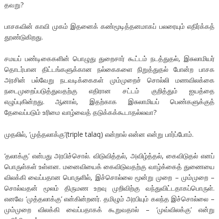
தவறு?
பாசகவின் காவி முகம் இதனைக் கண்மூடித்தனமாகப் பலரையும் எதிர்க்கத்
தூண்டுகிறது.
சமயப் பண்டிகைகளின் பொழுது துறைசார் கூட்டம் நடத்துதல், இசுலாமியர்
தொடர்பான திட்டங்களுக்கான நல்கைகளை நிறுத்துதல் போன்ற பாசக
அரசின் பல்வேறு நடவடிக்கைகள் மும்முறைச் சொல்லி மணவிலக்கை
நடைமுறைப்படுத்துவதற்கு எதிரான சட்டம் குறித்தும் ஐயத்தை
எழுப்புகின்றது. ஆனால், இதற்காக இசுலாமியப் பெண்களுக்குத்
தேவைப்படும் உரிமை வாழ்வைத் தடுக்கக்கூடாதல்லவா?
முதலில், ‘முத்தலாக்கு’(triple talaq) என்றால் என்ன என்று பார்ப்போம்.
‘தலாக்கு’ என்பது அரபிச்சொல். விடுவித்தல், அவிழ்த்தல், கைவிடுதல் எனப்
பொருள்கள் உள்ளன. மனைவியைக் கைவிடுவதற்கு வாழ்க்கைத் துணையை
விலக்கி வைப்பதான பொருளில், இச்சொல்லை மூன்று முறை – மும்முறை –
சொல்வதன் மூலம் திருமண உறவு முறிவிற்கு வந்துவிட்டதாகப்பொருள்.
எனவே ‘முத்தலாக்கு’ என்கின்றனர். தமிழும் அரபியும் கலந்த இச்சொல்லை –
மும்முறை விலக்கி வைப்பதாகக் கூறுவதால் – ‘முவ்விலக்கு’ என்று