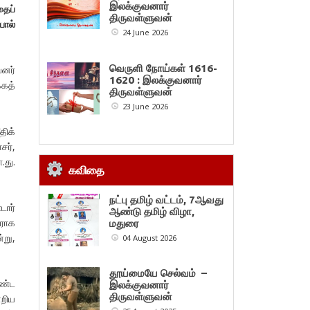
இலக்குவனார்
தைப்
திருவள்ளுவன்
பால்
24 June 2026
வெருளி நோய்கள் 1616-
பனர்
1620 : இலக்குவனார்
்கத்
திருவள்ளுவன்
23 June 2026
திக்
சர்,
.து.
கவிதை
நட்பு தமிழ் வட்டம், 7ஆவது
டார்
ஆண்டு தமிழ் விழா,
யராக
மதுரை
்று,
04 August 2026
தூய்மையே செல்வம் –
ீண்ட
இலக்குவனார்
திருவள்ளுவன்
றிய