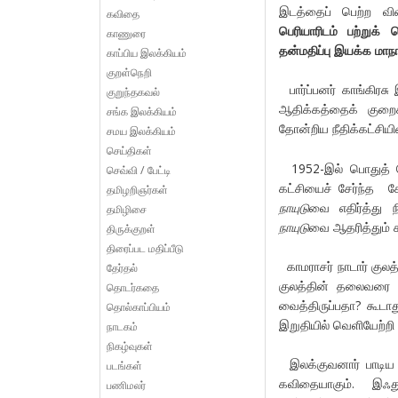
இடத்தைப் பெற்ற வி
கவிதை
பெரியாரிடம் பற்றுக
காணுரை
தன்மதிப்பு இயக்க மாந
காப்பிய இலக்கியம்
குறள்நெறி
பார்ப்பனர் காங்கிரசு 
குறுந்தகவல்
ஆதிக்கத்தைக் குறைக
சங்க இலக்கியம்
தோன்றிய நீதிக்கட்சிய
சமய இலக்கியம்
செய்திகள்
1952-இல் பொதுத் தேர்
செவ்வி / பேட்டி
கட்சியைச் சேர்ந்த 
தமிழறிஞர்கள்
நாயுடு
வை எதிர்த்து ந
தமிழிசை
நாயுடு
வை ஆதரித்தும் கா
திருக்குறள்
திரைப்பட மதிப்பீடு
காமராசர் நாடார் குலத்த
தேர்தல்
குலத்தின் தலைவரை எத
தொடர்கதை
வைத்திருப்பதா? கூடா
தொல்காப்பியம்
இறுதியில் வெளியேற்றி 
நாடகம்
நிகழ்வுகள்
இலக்குவனார் பாடிய நெ
படங்கள்
கவிதையாகும். இஃ
பணிமலர்