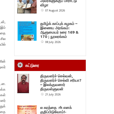
அவர்களுக்குப் பாராட்டு
விழா
07 August 2026
ேன்,
தமிழ்க் காப்புக் கழகம் –
 இம்
இணைய அரங்கம்:
ஆளுமையர் உரை 169 &
விதை
170 ; நூலரங்கம்
 சில
08 July 2026
யில்
ளின்
கட்டுரை
ுவர்
திருவளர்ச் செல்வன்,
திருவளர்ச் செல்வி சரியா?
்டன.
– இலக்குவனார்
ைக்க
திருவள்ளுவன்
்கள்
21 July 2026
்னர்
துக்
ல கரத்தை rh எனக்
ன்னத
குறிப்பிடுவோம்!-