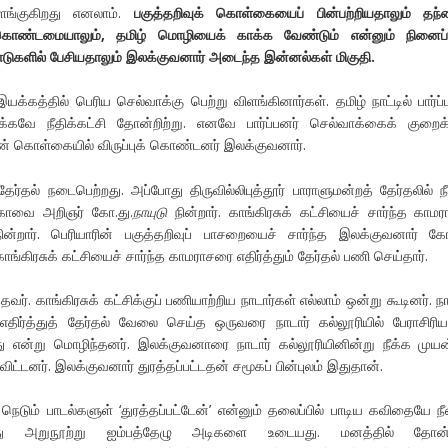
ளங்குகிறது எனலாம்.
பகுத்தறிவுக் கொள்கையைப் பின்பற்றியதாலும் தந்
் கொண்டமையாலும், தமிழ் மொழியைக் காக்க வேண்டும் என்னும் நினைப்
ாடுகளில் பேசியதாலும் இலக்குவனார் அடைந்த இன்னல்கள் மிகுதி.
இயக்கத்தில் பெரிய செல்வாக்கு பெற்று விளங்கினார்கள். தமிழ் நாட்டில் பார்ப்
்கவே நீதிக்கட்சி தோன்றிற்று. எனவே பார்ப்பனர் செல்வாக்கைக் குறைக
ின் கொள்கையில் விருப்புக் கொண்டனர் இலக்குவனார்.
தல் நடைபெற்றது. அப்போது திருவில்லிபுத்தூர் பாராளுமன்றத் தேர்தலில் நீ
கோவை அறிஞர் கோ.து.
நாயுடு
நின்றார். காங்கிரசுக் கட்சியைச் சார்ந்த காமரா
ின்றார். பெரியாரின் பகுத்தறிவுப் பாசறையைச் சார்ந்த இலக்குவனார் கோ
ங்கிரசுக் கட்சியைச் சார்ந்த காமராசரை எதிர்த்தும் தேர்தல் பணி செய்தார்.
வர். காங்கிரசுக் கட்சிக்குப் பணியாற்றிய நாடார்கள் எல்லாம் ஒன்று கூடினர். நா
ிர்த்துத் தேர்தல் வேலை செய்த ஒருவரை நாடார் கல்லூரியில் பேராசிரி
து என்று மொழிந்தனர். இலக்குவனாரை நாடார் கல்லூரியினின்று நீக்க முயன
விட்டனர். இலக்குவனார் துரத்தப்பட்டதன் சமூகப் பின்புலம் இதுதான்.
டும் பாடல்களுள் ‘துரத்தப்பட்டேன்’ என்னும் தலைப்பில் பாடிய கவிதையே ந
து அறுநூற்று ஐம்பத்தேழு அடிகளை உடையது. மனத்தில் தோன்