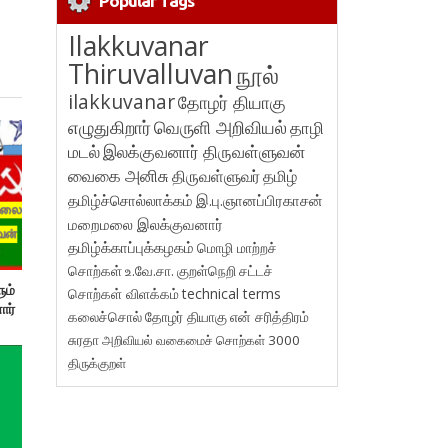
Popular Tags
Ilakkuvanar
Thiruvalluvan
நூல்
ilakkuvanar
தோழர் தியாகு
எழுதுகிறார்
வெருளி அறிவியல்
தாழி
மடல்
இலக்குவனார் திருவள்ளுவன்
வைகை அனிசு
திருவள்ளுவர்
தமிழ்
தமிழ்ச்சொல்லாக்கம்
இ.பு.ஞானப்பிரகாசன்
மறைமலை இலக்குவனார்
தமிழ்க்காப்புக்கழகம்
மொழி மாற்றச்
சொற்கள்
உ.வே.சா.
குறள்நெறி
சட்டச்
ும்
சொற்கள் விளக்கம்
technical terms
ார்
கலைச்சொல்
தோழர் தியாகு
என் சரித்திரம்
சுரதா
அறிவியல் வகைமைச் சொற்கள் 3000
திருக்குறள்