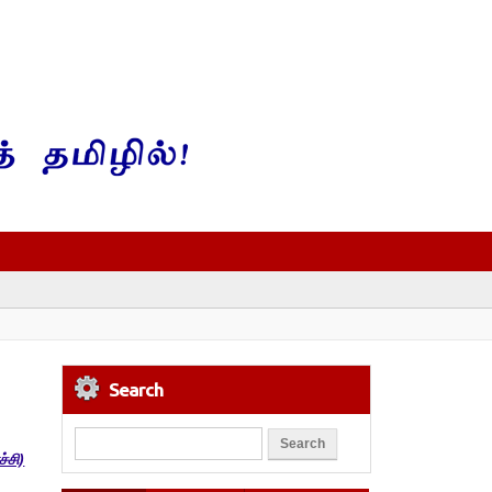
Search
்சி)