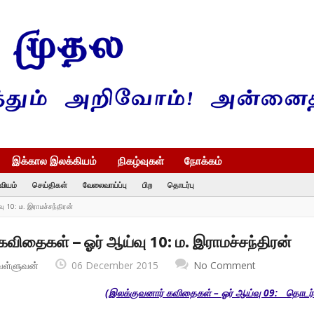
இக்கால இலக்கியம்
நிகழ்வுகள்
நோக்கம்
வியம்
செய்திகள்
வேலைவாய்ப்பு
பிற
தொடர்பு
 10: ம. இராமச்சந்திரன்
விதைகள் – ஓர் ஆய்வு 10: ம. இராமச்சந்திரன்
வள்ளுவன்
06 December 2015
No Comment
(இலக்குவனார் கவிதைகள் – ஓர் ஆய்வு 09: தொடர்ச