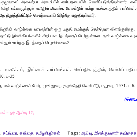
முறலை) அகவற்பா அமைப்பில் எளியநடையில் வெளிப்படுத்தியுள்ளார், கவி
மின்றி
எல்லாருக்கும் எளிதில் விளங்க வேண்டும் என்ற எண்ணத்தில் யாப்பில
தே நிறுத்திவிட்டுச் சொற்களைப் பிரித்தே எழுதியுள்ளார்.
ரின் வாழ்க்கை வரலாற்றின் ஒரு பகுதி நமக்குத் தெற்றென விளங்குகிறது.
நாட்டு இலக்கியங்களில் சிறப்பாக இடத்தைப் பெற்றுள்ளன. தன் வாழ்க்கை வர
இன்னும் உயர்ந்த இடத்தைப் பெறவில்லை.2
 மாணிக்கம், இரட்டைக் காப்பியங்கள், சிலப்பதிகாரத்தின், செல்விப் பதிப்ப
60, ப-35.
், என் வாழ்க்கைப் போர், முன்னுரை, குறள்நெறி வெளியீடு, மதுரை, 1971, ப-6.
(தொடர
் – ஓர் ஆய்வு 11)
்
,
கட்டுரை
,
கவிதை
,
தமிழறிஞர்கள்
Tags:
ஆய்வு
,
இலக்குவனார் கவிதைக