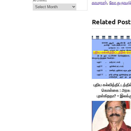
Archives
காமராசர்
,
கோ.து.நாயுட
Related Post
புதிய கல்வித்திட்டத்த
கொள்கை : அரசு 
புரள்கிறதா? – இலக்
திருவள்ளுவன