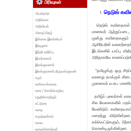
பிரிவுகள்
நெடுங் கவ
அயல்நாடு
அறிக்கை
நெடுங் கவிதைகள் என
அறிவியல்
மாணவர் ஆற்றுப்படை, 
அழைப்பிதழ்
மூன்று கவிதைகளும் 
இக்கால இலக்கியம்
ஆசிரியரின் வரலாற்றை
இதழுரை
இடங்களில் யாப்பு வி
இந்தி எதிர்ப்பு
அரிதாகவே காணப்படுக
இலக்கணம்
இலக்குவனார்
“தமிழுக்கு ஒரு சிறப
இலக்குவனார் திருவள்ளுவன்
வரலாறு நமக்குக் கிடை
ஈழம்
முனைவர் வ.சுப. மாணிக
உண்மைக்கதை
உரை / சொற்பொழிவு
தமிழ்ப் புலவர்கள் வ
உறுதிமொழிஞர்
சில வேளைகளில் மறக்
கட்டுரை
வேண்டும். கவிதையாயி
கதை
மறைந்து விடுகின்றன
கருத்தரங்கம்
கல்வெட்டுகளும், பிற்
கலை
கொண்டிருக்கின்றன. 
கலைச்சொற்கள்