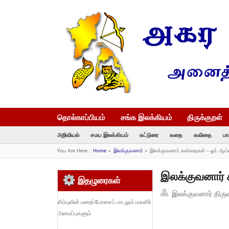
தொல்காப்பியம்
சங்க இலக்கியம்
திருக்குறள்
அறிவியல்
சமய இலக்கியம்
கட்டுரை
கதை
கவிதை
பா
You Are Here :
Home
»
இலக்குவனார்
»
இலக்குவனார் கவிதைகள் – ஓர் ஆய்வு
இலக்குவனார் க
இதழுரைகள்
இலக்குவனார் திரு
சிம்புவின் மறைப்போசைப் பாடலும் மகளிர்
அமைப்புகளும்