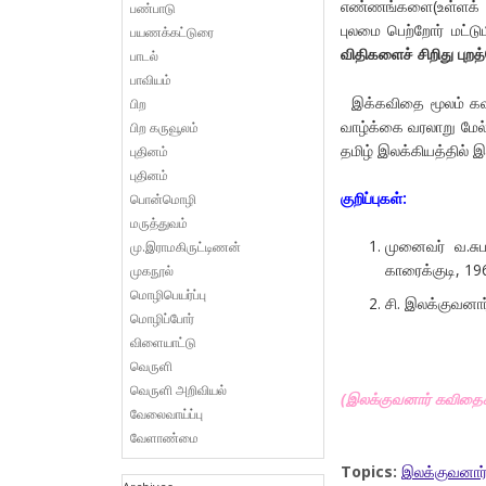
எண்ணங்களை(உள்ளக் கு
பண்பாடு
புலமை பெற்றோர் மட்டு
பயணக்கட்டுரை
விதிகளைச் சிறிது புறத்
பாடல்
பாவியம்
இக்கவிதை மூலம் கவிஞ
பிற
வாழ்க்கை வரலாறு மேல்
பிற கருவூலம்
தமிழ் இலக்கியத்தில் 
புதினம்
புதினம்
குறிப்புகள்:
பொன்மொழி
மருத்துவம்
முனைவர் வ.சுப.
மு.இராமகிருட்டிணன்
காரைக்குடி, 19
முகநூல்
மொழிபெயர்ப்பு
சி. இலக்குவனார
மொழிப்போர்
விளையாட்டு
வெருளி
வெருளி அறிவியல்
(இலக்குவனார் கவிதைகள
வேலைவாய்ப்பு
வேளாண்மை
Topics:
இலக்குவனார