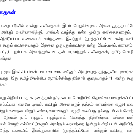
ிதைகள்
்ற பிரிவில் மூன்று கவிதைகள் இடம் பெறுகின்றன. அவை துரத்தப்பட்ட
அறிஞர் அண்ணாவிற்குப் பாவியல் வாழ்த்து என்ற மூன்று கவிதைகளாகும்.
ஆசிரியப்பா வகையைச் சார்ந்தவை. இவற்றுள் ‘துரத்தப்பட்டேன்’ என்ற க
க் கூறும் கவிதையாகும். இதனை ஒரு புதுக்கவிதை என்று இயம்பலாம். காரணம்
திகட்குப் புறம்பாக அமைந்துள்ளன. தன் வரலாற்றுக் கவிதைகள், தமிழ் மொழி
ின்றன.
்பு மூல இலக்கியங்கள் பல உடைமை. எனினும் அவற்றைத் தந்துதவிய புலவர்க
யாது. இது தமிழ் இலக்கிய ஆராய்ச்சிக்கு நீங்காக் குறையாகும்.”1 என்று கூற
்கம்.
ரலாறு அறியப்படாத காரணத்தால் நம்முடைய மொழியின் தொன்மை மறைக்கப்பட
கப்பட்டன. எனவே புலவர், கவிஞர் அனைவரும் தத்தம் வரலாற்றை எழுதி வ
னும் உரைநடையினும் எவ்வடிவமானாலும் எழுதி வைப்பது நல்லது. பேசும் சொற
. ஆனால் நாம் எழுதும் எழுத்துகள் நிலைத்து நிற்கின்றன. பல்லவ மன
காலச் சோழர் கல்வெட்டுகளும் அவர்தம் வரலாற்றை இன்றும் சிறப்புடன் அறிவித்
அந்த வகையில் இலக்குவனாரின் ‘துரத்தப்பட்டேன்’ என்னும் கவிதை உ