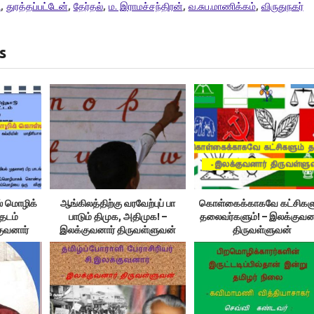
ு
,
துரத்தப்பட்டேன்
,
தேர்தல்
,
ம. இராமச்சந்திரன்
,
வ.சுப.மாணிக்கம்
,
விருதுநகர்
s
ில் மொழிக்
ஆங்கிலத்திற்கு வரவேற்புப் பா
கொள்கைக்காகவே கட்சிகள
தடம்
பாடும் திமுக, அதிமுக! –
தலைவர்களும்! – இலக்குவன
குவனார்
இலக்குவனார் திருவள்ளுவன்
திருவள்ளுவன்
்