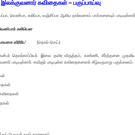
இலக்குவனார் கவிதைகள் – பகுப்பாய்வு
பா, வெண்பா, கலிப்பா, வஞ்சிப்பா ஆகிய நால்வகைப் பாக்களையும் பாடியுள்ளார்
 வெண்பாக் கலியென
பாவகை விரியே’
(தொல்-செய்)
ன்பர் தொல்காப்பியர். இவை தவிர விருத்தம், கண்ணி, கீர்த்தனை முதலி
ார் பாடியுள்ளார். கவிஞர் பாடியுள்ள கவிதைகளைக் கீழ்வருமாறு பகுக்கலாம்.
கள்
ிதைகள்
கவிதைகள்
ைகள்
்
்
த்துப் பொருள் நலம் காணலாம்.