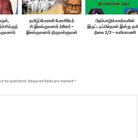
ருள்,
தமிழ்ப்போராளி பேராசிரியர்
பிறமொழிக்காரர்களின்
்சிக்குத்
சி.இலக்குவனார் (ஙீஙா) –
இருட்டடிப்பில்தான் இன்று தமி
்குவனார்
இலக்குவனார் திருவள்ளுவன்
நிலை 2/3 – கவிமாமணி
்
வித்தியாசாகர்
not be published.
Required fields are marked
*