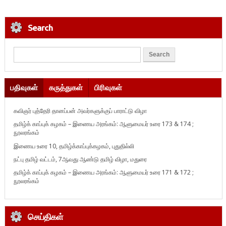
Search
பதிவுகள்
கருத்துகள்
பிரிவுகள்
கவிஞர் புத்தேரி தானப்பன் அவர்களுக்குப் பாராட்டு விழா
தமிழ்க் காப்புக் கழகம் – இணைய அரங்கம்: ஆளுமையர் உரை 173 & 174 ;
நூலரங்கம்
இணைய உரை 10, தமிழ்க்காப்புக்கழகம், புதுதில்லி
நட்பு தமிழ் வட்டம், 7ஆவது ஆண்டு தமிழ் விழா, மதுரை
தமிழ்க் காப்புக் கழகம் – இணைய அரங்கம்: ஆளுமையர் உரை 171 & 172 ;
நூலரங்கம்
செய்திகள்