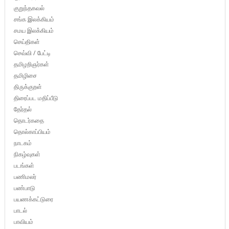
குறுந்தகவல்
சங்க இலக்கியம்
சமய இலக்கியம்
செய்திகள்
செவ்வி / பேட்டி
தமிழறிஞர்கள்
தமிழிசை
திருக்குறள்
திரைப்பட மதிப்பீடு
தேர்தல்
தொடர்கதை
தொல்காப்பியம்
நாடகம்
நிகழ்வுகள்
படங்கள்
பணிமலர்
பண்பாடு
பயணக்கட்டுரை
பாடல்
பாவியம்