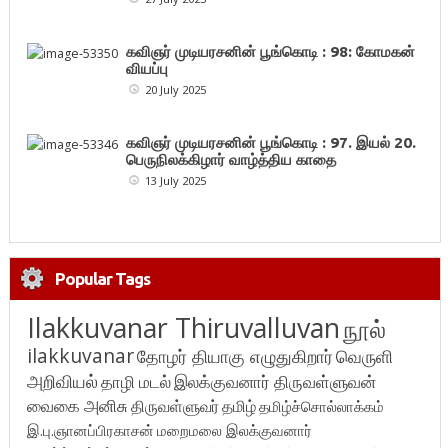
கவிஞர் முடியரசனின் பூங்கொடி : 98: கோமகன்
வியப்பு
20 July 2025
கவிஞர் முடியரசனின் பூங்கொடி : 97. இயல் 20.
பெருநிலக்கிழார் வாழ்த்திய காதை
13 July 2025
Popular Tags
Ilakkuvanar Thiruvalluvan
நூல்
ilakkuvanar
தோழர் தியாகு எழுதுகிறார்
வெருளி
அறிவியல்
தாழி மடல்
இலக்குவனார் திருவள்ளுவன்
வைகை அனிசு
திருவள்ளுவர்
தமிழ்
தமிழ்ச்சொல்லாக்கம்
இ.பு.ஞானப்பிரகாசன்
மறைமலை இலக்குவனார்