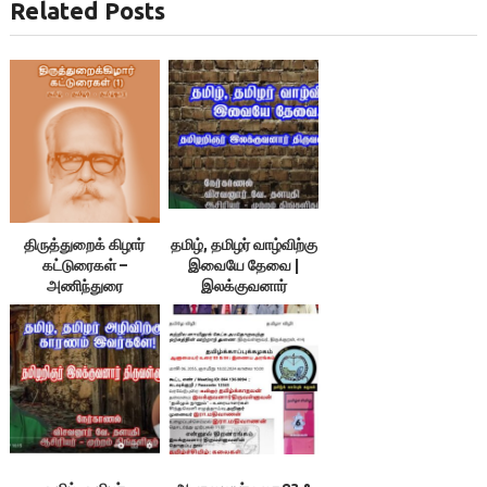
Related Posts
திருத்துறைக் கிழார்
தமிழ், தமிழர் வாழ்விற்கு
கட்டுரைகள் –
இவையே தேவை |
அணிந்துரை
இலக்குவனார்
திருவள்ளுவன் |
விசவனூர் வே. தளபதி