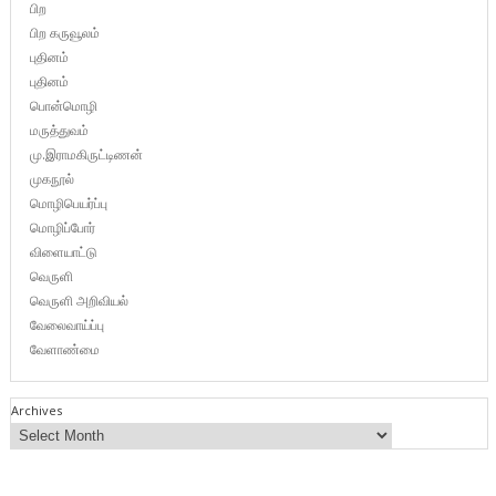
பிற
பிற கருவூலம்
புதினம்
புதினம்
பொன்மொழி
மருத்துவம்
மு.இராமகிருட்டிணன்
முகநூல்
மொழிபெயர்ப்பு
மொழிப்போர்
விளையாட்டு
வெருளி
வெருளி அறிவியல்
வேலைவாய்ப்பு
வேளாண்மை
Archives