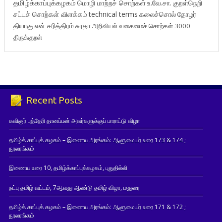
தமிழ்க்காப்புக்கழகம்
மொழி மாற்றச் சொற்கள்
உ.வே.சா.
குறள்நெறி
சட்டச் சொற்கள் விளக்கம்
technical terms
கலைச்சொல்
தோழர்
தியாகு
என் சரித்திரம்
சுரதா
அறிவியல் வகைமைச் சொற்கள் 3000
திருக்குறள்
Recent Posts
கவிஞர் புத்தேரி தானப்பன் அவர்களுக்குப் பாராட்டு விழா
தமிழ்க் காப்புக் கழகம் – இணைய அரங்கம்: ஆளுமையர் உரை 173 & 174 ;
நூலரங்கம்
இணைய உரை 10, தமிழ்க்காப்புக்கழகம், புதுதில்லி
நட்பு தமிழ் வட்டம், 7ஆவது ஆண்டு தமிழ் விழா, மதுரை
தமிழ்க் காப்புக் கழகம் – இணைய அரங்கம்: ஆளுமையர் உரை 171 & 172 ;
நூலரங்கம்