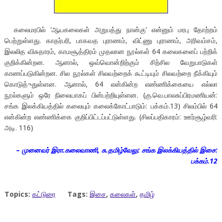
கலைமரபில் ‘ஆயகலைகள் அறுபத்து நான்கு’ என்னும் மரபு தோற்றம்
பெற்றுள்ளது. காதர்பரி, பாகவத புராணம், விட்ணு புராணம், அரிவம்சம்,
இலலித விசுதாரம், காமசூத்திரம் முதலான நூல்கள் 64 கலைகளைப் பற்றிக்
குறிக்கின்றன. ஆனால், ஒவ்வொன்றிற்கும் சிற்சில வேறுபாடுகள்
காணப்படுகின்றன. சில நூல்கள் சிலவற்றைக் கூட்டியும் சிலவற்றை நீக்கியும்
கொடுத்¬துள்ளன. ஆனால், 64 என்கின்ற எண்ணிக்கையை எல்லா
நூல்களும் ஒரே நிலையாகப் பின்பற்றியுள்ளன. (கு.வெ.பாலசுப்பிரமணியன்:
சங்க இலக்கியத்தில் கலையும் கலைக்கோட்பாடும்: பக்கம்.13) சிலம்பில் 64
என்கின்ற எண்ணிக்கை குறிப்பிட்டப்பட்டுள்ளது. (சிலப்பதிகாரம்: ஊர்சூழ்வரி:
அடி. 116)
– முனைவர் இரா.கலைவாணி, சு.தமிழ்வேலு: சங்க இலக்கியத்தில் இசை:
பக்கம்.12
Topics:
கட்டுரை
Tags:
இசை
,
கலைகள்
,
தமிழ்