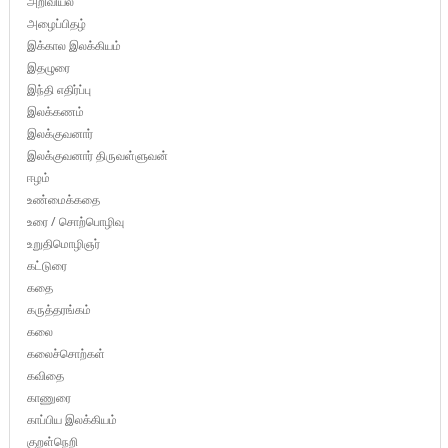
அறிவியல்
அழைப்பிதழ்
இக்கால இலக்கியம்
இதழுரை
இந்தி எதிர்ப்பு
இலக்கணம்
இலக்குவனார்
இலக்குவனார் திருவள்ளுவன்
ஈழம்
உண்மைக்கதை
உரை / சொற்பொழிவு
உறுதிமொழிஞர்
கட்டுரை
கதை
கருத்தரங்கம்
கலை
கலைச்சொற்கள்
கவிதை
காணுரை
காப்பிய இலக்கியம்
குறள்நெறி