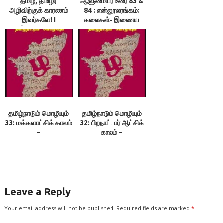
தமிழ், தமிழர்
ஆளுமையர் உரை 83 &
அழிவிற்குக் காரணம்
84 : என்னூலரங்கம்:
இவர்களே! I
கலைகள்- இணைய
இலக்குவனார்
அரங்கம்
திருவள்ளுவன்
தமிழ்நாடும் மொழியும்
தமிழ்நாடும் மொழியும்
33: மக்களாட்சிக் காலம்
32: பிறநாட்டார் ஆட்சிக்
–
காலம் –
பேரா.அ.திருமலைமுத்துசுவாமி
பேரா.அ.திருமலைமுத்துசுவாமி
Leave a Reply
Your email address will not be published.
Required fields are marked
*