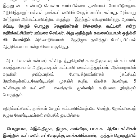
இதனுடன் உடன்பாடு கொள்ள வாய்ப்பில்லை. தனியாகப் போட்யிடுவதாக
அறிவித்தாலும் மக்கள் நலக்கூட்டணியில் சேரும் வாய்ப்பு உள்ளது. அவ்வாறு
சேர்ந்தால் அக்கூட்டணிபற்றிய கருத்து இதற்கும் உரியதாகின்றது. ஆனால்,
அப்படி சேரும் பொழுது தெலுங்கர்கள் இணைந்த கூட்டணி என்று
எதிர்க்கட்சியினர் பரப்புரை செய்வர். அது குறித்துக் கவலைப்படாமல் ஒது்க்கி
விட வேண்டும்.
அவ்வாறில்லாமல் தேதிமுக தனித்துப் போட்டியிட்டால்
ஆதரிக்கலாமா என்ற வினா வருகிறது.
அடடா! வாசன் என்பவர் கட்சி நடத்துகிறாரே! காங்.தி.மு.க.வுடன் கூட்டணி
வைத்தமையால் அதிமுகவுடன் கூட்டணி வைக்கத்துடிப்பார். அவ்வாறாயின்
அவரின் தமிழ்மாநிலப் பேராயக்(காங்கிரசுக் )கட்சியும்
தோற்கடிக்கப்படவேண்டியதே! முதலில் கூறிய விலக்க வேண்டிய 5
கட்சிகளுடன் கூட்டணி வைத்தால், முன்னர்க் கூறியவை இதற்கும்
பொருந்தும்.
உதிரிக்கட்சிகள், தாங்கள் சேரும் கூட்டணிக்கேற்பவே வெற்றி, தோல்வியைத்
தழுவ வேண்டியவர்கள் என்பதில் ஐயமில்லை.
பொதுவாக, அஇஅதிமுக, திமுக, காங்கிரசு, பா.ச.க ஆகிய கட்சிகள்
இவற்றின் கூட்டணிக் கட்சிகளுக்கு வாக்களிக்காமல், தத்தம் தொகுதியில்