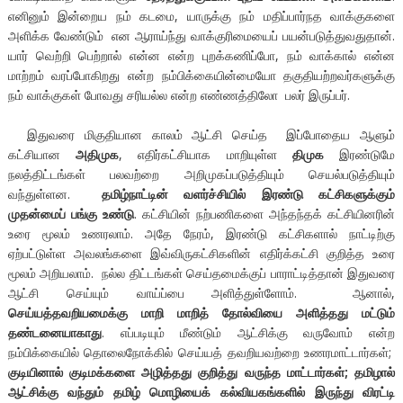
எனினும் இன்றைய நம் கடமை, யாருக்கு நம் மதிப்பார்நத வாக்குகளை
அளிக்க வேண்டும் என ஆராய்ந்து வாக்குரிமையைப் பயன்படுத்துவதுதான்.
யார் வெற்றி பெற்றால் என்ன என்ற புறக்கணிப்போ, நம் வாக்கால் என்ன
மாற்றம் வரப்போகிறது என்ற நம்பிக்கையின்மையோ தகுதியற்றவர்களுக்கு
நம் வாக்குகள் போவது சரியல்ல என்ற எண்ணத்திலோ பலர் இருப்பர்.
இதுவரை மிகுதியான காலம் ஆட்சி செய்த இப்போதைய ஆளும்
கட்சியான
அதிமுக
, எதிர்கட்சியாக மாறியுள்ள
திமுக
இரண்டுமே
நலத்திட்டங்கள் பலவற்றை அறிமுகப்படுத்தியும் செயல்படுத்தியும்
வந்துள்ளன.
தமிழ்நாட்டின் வளர்ச்சியில் இரண்டு கட்சிகளுக்கும்
முதன்மைப் பங்கு உண்டு
. கட்சியின் நற்பணிகளை அந்தந்தக் கட்சியினரின்
உரை மூலம் உணரலாம். அதே நேரம், இரண்டு கட்சிகளால் நாட்டிற்கு
ஏற்பட்டுள்ள அவலங்களை இவ்விருகட்சிகளின் எதிர்க்கட்சி குறித்த உரை
மூலம் அறியலாம். நல்ல திட்டங்கள் செய்தமைக்குப் பாராட்டித்தான் இதுவரை
ஆட்சி செய்யும் வாய்ப்பை அளித்துள்ளோம். ஆனால்,
செய்யத்தவறியமைக்கு மாறி மாறித் தோல்வியை அளித்தது மட்டும்
தண்டனையாகாது
. எப்படியும் மீண்டும் ஆட்சிக்கு வருவோம் என்ற
நம்பிக்கையில் தொலைநோக்கில் செய்யத் தவறியவற்றை உணரமாட்டார்கள்;
குடியினால் குடிமக்களை அழித்தது குறித்து வருந்த மாட்டார்கள்; தமிழால்
ஆட்சிக்கு வந்தும் தமிழ் மொழியைக் கல்வியகங்களில் இருந்து விரட்டி