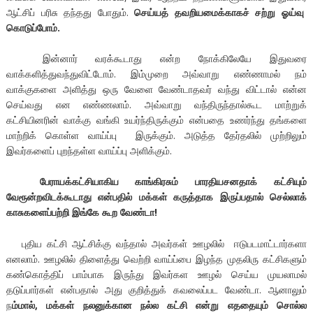
ஆட்சிப் பரிசு தந்தது போதும்.
செய்யத் தவறியமைக்காகச் சற்று ஓய்வு
கொடுப்போம்.
இன்னார் வரக்கூடாது என்ற நோக்கிலேயே இதுவரை
வாக்களித்துவந்துவிட்டோம். இம்முறை அவ்வாறு எண்ணாமல் நம்
வாக்குகளை அளித்து ஒரு வேளை வேண்டாதவர் வந்து விட்டால் என்ன
செய்வது என எண்ணலாம். அவ்வாறு வந்திருந்தால்கூட மாற்றுக்
கட்சியினரின் வாக்கு வங்கி உயர்ந்திருக்கும் என்பதை உணர்ந்து தங்களை
மாற்றிக் கொள்ள வாய்ப்பு இருக்கும். அடுத்த தேர்தலில் முற்றிலும்
இவர்களைப் புறந்தள்ள வாய்ப்பு அளிக்கும்.
பேராயக்கட்சியாகிய காங்கிரசும் பாரதியசனதாக் கட்சியும்
வேரூன்றவிடக்கூடாது என்பதில் மக்கள் கருத்தாக இருப்பதால் செல்லாக்
காசுகளைப்பற்றி இங்கே கூற வேண்டா!
புதிய கட்சி ஆட்சிக்கு வந்தால் அவர்கள் ஊழலில் ஈடுபடமாட்டார்களா
எனலாம். ஊழலில் திளைத்து வெற்றி வாய்ப்பை இழந்த முதலிரு கட்சிகளும்
கண்கொத்திப் பாம்பாக இருந்து இவர்கள ஊழல் செய்ய முயலாமல்
தடுப்பார்கள் என்பதால் அது குறித்துக் கவலைப்பட வேண்டா. ஆனாலும்
ந
ம்மால், மக்கள் நலனுக்கான நல்ல கட்சி என்று எததையும் சொல்ல