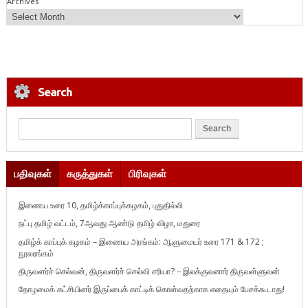
Archives
Search
பதிவுகள்
கருத்துகள்
பிரிவுகள்
இணைய உரை 10, தமிழ்க்காப்புக்கழகம், புதுதில்லி
நட்பு தமிழ் வட்டம், 7ஆவது ஆண்டு தமிழ் விழா, மதுரை
தமிழ்க் காப்புக் கழகம் – இணைய அரங்கம்: ஆளுமையர் உரை 171 & 172 ;
நூலரங்கம்
திருவளர்ச் செல்வன், திருவளர்ச் செல்வி சரியா? – இலக்குவனார் திருவள்ளுவன்
தோழமைக் கட்சியினர் இருப்பைக் காட்டிக் கொள்வதற்காக எதையும் பேசக்கூடாது!