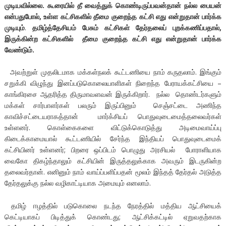
முடியவில்லை. கூரையில் தீ வைத்துக் கொண்டிருப்பவன்தான் நல்ல பையன்
என்பதுபோல், உள்ள கட்சிகளில் தீமை குறைந்த கட்சி எது என்றுதான் பார்க்க
முடியும்
.
தமிழ்த்தேசியம் பேசும் கட்சிகள் தேர்தலைப் புறக்கணிப்பதால்,
இருக்கின்ற கட்சிகளில் தீமை குறைந்த கட்சி எது என்றுதான் பார்க்க
வேண்டும்.
அவற்றுள் முதலிடமாக மக்கள்நலக் கூட்டணியை நாம் கருதலாம். இங்கும்
சறுக்கி விழுந்து இனப்படுகொலையாளிகள் நிறைந்த பேராயக்கட்சியை –
காங்கிரசை ஆதரித்த திருமாவளவன் இருக்கிறார். நல்ல தொண்டர்களும்
மக்கள் சார்பாளர்கள் பலரும் இருப்பினும் செஞ்சட்டை அணிந்த
காவிச்சட்டையராகத்தான் மார்க்சியப் பொதுவுடைமைத்தலைவர்கள்
உள்ளனர். கொள்கைகளை விட்டுக்கொடுத்து அடிமைவாய்ப்பு
கிடைக்காமையால் கூட்டணியில் சேர்ந்த இந்தியப் பொதுவுடைமைக்
கட்சியினர் உள்ளனர்; பிறரை ஒப்பிடம் பொழுது அரசியல் போராளியாக
வைகோ திகழ்ந்தாலும் கட்சியின் இருத்தலுக்காக அவரும் இடருகின்ற
தலைவர்தான். எனினும் நாம் வாய்ப்பளிப்பதன் மூலம் இந்தத் தேர்தல் அடுத்த
தேர்தலுக்கு நல்ல வழிகாட்டியாக அமையும் எனலாம்.
தமிழ் ஈழத்தில் படுகொலை நடந்த நேரத்தில் மத்திய ஆட்சியைக்
கெட்டியாகப் பிடித்துக் கொண்டது; ஆட்சிக்கட்டில் ஏறுவதற்காக