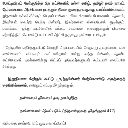
போட்டியிடும் மேற்குறித்த பிற கட்சிகளில் உள்ள தமிழ், தமிழர் நலம் நாடும்,
நேர்மையான அரசியலை நடத்தும் தீமை குறைந்தவருக்கு வாய்ப்பளிக்கலாம்.
இதனால் எக்கட்சிக்கும் பெரும்பான்மை கிடைக்காமல் போகலாம். ஆனால்,
இவர்கள் வெற்றி பெற்ற பின்னர், இவர்களை விலைபேசத் துடிக்கும்
பணக்கார ஐந்து கட்சிகளின் பக்கம் சாயாமல், தங்களுக்குள் புரிதலை
ஏற்படுத்திக் கொண்டு கூட்டணி ஆட்சி தருவது நன்மை பயக்கும்.
தேர்தலில் எதிர்த்துவிட்டு வெற்றி அடிப்படையில் சேருவது தவறல்லவா என
எண்ணலாம். எப்படியும் கூட்டணிதான் என்று வந்த பின்னர், ஆண்ட
கட்சிகளைப் புறக்கணித்து விட்டுப் புதியவர்களுடன் கூட்டணி வைப்பதே
சிறந்தது.
இறுதியான தேர்தல் கூட்டு முடிந்தபின்னர் மேற்கொண்டு கருத்தைத்
தெரிவிக்கலாம்.
எனினும் எப்படி இருந்தாலும்.
நன்மையும் தீமையும் நாடி நலம்புரிந்த
தன்மையான் ஆளப் படும். (திருவள்ளுவர், திருக்குறள் 511)
என்பதை எண்ணி நாம் முடிவெடுப்போம்!