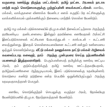
வருவதை உணர்ந்து திருந்த மாட்டார்கள்; தமிழ் நாட்டை அயலவர் நாடாக
மாற்றி வரும் கொடுமைகளுக்கு முற்றுப்புள்ளி வைக்கமாட்டார்கள்.
எனவே,
மக்கள், வாக்குகளை வீணாக்க வேண்டா எனக் கருதிப் பிற கட்சிகளுக்கு
வாக்களிக்காமல் புறக்கணிக்கும் நிலையை மாற்றிக் கொள்ள வேண்டும்.
தமிழ் ஈழ மக்கள் படுகொலையில் தி.மு.க.வின் நிலைப்பாட்டிற்காக அதற்குத்
தரவேண்டிய தண்டனையை இன்னும் தரவில்லை. எனவேதான் அக்கட்சி
இனப்படுகொலைக் கட்சியான பேரயாத்துடன் – காங்.உடன் – கூட்டணி
வைத்துள்ளது. இதைக் கொள்கையளவிலான கூட்டணி என்றும் உண்மையை
ஒத்துக் கொண்டுள்ளது.
வீட்டு மக்கள் நலனுக்காக நாட்டு மக்கள் அழிவைக்
கவலைப்படாத கலைஞர், தாம் அதற்கு முன்புவரை செய்த நற்பணிகளின்
பயனையும் இழந்தவராகிறார்.
பெரும்பான்மைத் தமிழர்க்கு உணர்வு ஊட்டிய
அவர், தம் குடும்பத்தார்க்குத் தமிழ் உணர்வு ஊட்டத்தவறியதால்,
தமிழ்நலப்பணிகளை ஆற்றமுடியாமல், இனப் படுகொலைக்கு உதவியுள்ளார்.
கொடுமை கண்டு நடுநிலை என்ற பெயரில் ஒதுங்கியிருப்பதும் அதற்கு
உதவுவதாகத்தான் பொருள்.
எனவே, கொடுங்குற்றச் செயலுக்கு வருந்தா அவர், தோல்வியுற
வேண்டுமெனில் தி.மு.க. தோற்றாகத்தான் வேண்டும்.