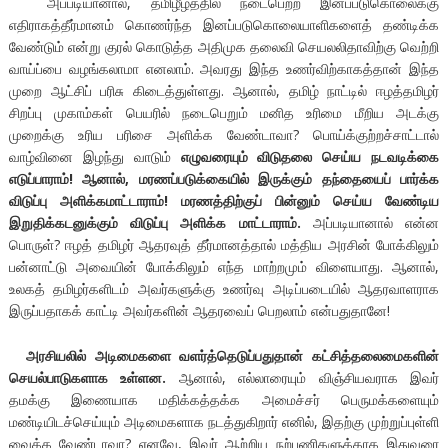
அப்படியானால், தமிழீழத்தில் நடைபெற்ற இனப்படுகொலைக்கு
எதிராகத்தீர்மானம் கொணர்ந்த இனப்படுகொலையாளிகளைத் தண்டிக்க
வேண்டும் என்று குரல் கொடுத்த அதிமுக தலைவி செயலலிதாவிற்கு வெற்றி
வாய்ப்பை வழங்கலாமா எனலாம். அவரது இந்த உணர்விற்காகத்தான் இந்த
முறை ஆட்சிப் பரிசு கிடைத்துள்ளது. ஆனால், தமிழ் நாட்டில் ஈழத்தமிழர்
சிறப்பு முகாம்கள் பெயரில் நடைபெறும் மனித உரிமை மீறிய அடக்கு
முறைக்கு உரிய பரிசை அளிக்க வேண்டாவா? பொய்க்குற்றச்சாட்டால்
வாழ்வினை இழந்து வாடும்
எழுவரையும் விடுதலை செய்ய நடவடிக்கை
எடுப்பாராம்! ஆனால், மரணப்படுக்கையில் இருக்கும் தந்தையைப் பார்க்க
விடுப்பு அளிக்கமாட்டாராம்! மரணத்திற்குப் பின்னும் செய்ய வேண்டிய
இறுதிக்கடனுக்கும் விடுப்பு அளிக்க மாட்டாராம்.
அப்படியானால் என்ன
பொருள்? ஈழத் தமிழர் ஆதரவுத் தீர்மானத்தால் மத்திய அரசின் போக்கிலும்
பன்னாட்டு அவையின் போக்கிலும் எந்த மாற்றமும் விளையாது. ஆனால்,
உலகத் தமிழர்களிடம் அவர்களுக்கு உணர்வு அடிப்படையில் ஆதரவாளராக
இருப்பதாகக் காட்டி அவர்களின் ஆதரவைப் பெறலாம் என்பதுதானே!
அரசியலில் அடிமைகளை வளர்த்தெடுப்பதுதான் கட்சித்தலைமைகளின்
செயல்பாடுகளாக உள்ளன.
ஆனால், எல்லாரையும் விஞ்சியவராக இவர்
தமக்கு இணையாக மதிக்கத்தக்க அமைச்சர் பெருமக்களையும்
மண்டியிடச்செய்யும் அடிமைகளாக நடத்துகிறார் எனில், இதற்கு முற்றுப்புள்ளி
வைக்க வேண்டாவா? எனவே, இவர் ஆற்றிய நற்பணிகளுக்காக இதுவரை