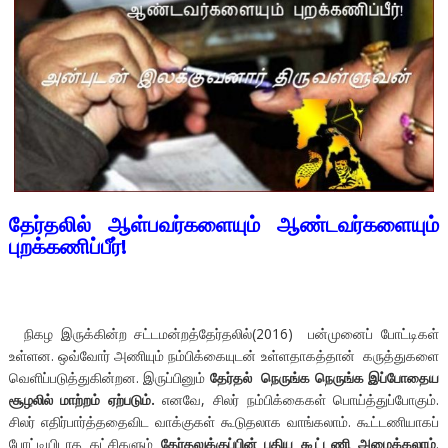
தேர்தலில் ஆள்பவர்களையும் ஆண்டவர்களையும்
புறக்கணிப்பீர்!
நிகழ இருக்கின்ற சட்டமன்றத்தேர்தலில்(2016) பன்முனைப் போட்டிகள்
உள்ளன. ஒவ்வோர் அணியும் நம்பிக்கையுடன் உள்ளதாகத்தான் கருத்துகளை
வெளிப்படுத்துகின்றன. இருப்பினும்
தேர்தல் நெருங்க நெருங்க இப்போதைய
சூழலில் மாற்றம் ஏற்படும்.
எனவே, சிலர் நம்பிக்கைகள் பொய்த்துப்போகும்.
சிலர் எதிர்பார்த்ததைவிட வாக்குகள் கூடுதலாக வாங்கலாம். கூட்டணியாகப்
போட்டியிடாத கட்சிகளும்
தேர்தலுக்குப்பின் புதிய கூட்டணி அமைக்கலாம்
.