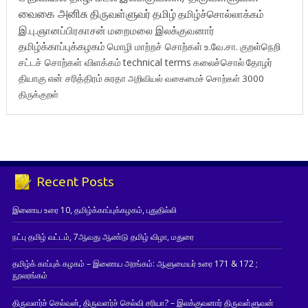
வைகை அனிசு
திருவள்ளுவர்
தமிழ்
தமிழ்ச்சொல்லாக்கம்
இ.பு.ஞானப்பிரகாசன்
மறைமலை இலக்குவனார்
தமிழ்க்காப்புக்கழகம்
மொழி மாற்றச் சொற்கள்
உ.வே.சா.
குறள்நெறி
சட்டச் சொற்கள் விளக்கம்
technical terms
கலைச்சொல்
தோழர்
தியாகு
என் சரித்திரம்
சுரதா
அறிவியல் வகைமைச் சொற்கள் 3000
திருக்குறள்
Recent Posts
இணைய உரை 10, தமிழ்க்காப்புக்கழகம், புதுதில்லி
நட்பு தமிழ் வட்டம், 7ஆவது ஆண்டு தமிழ் விழா, மதுரை
தமிழ்க் காப்புக் கழகம் – இணைய அரங்கம்: ஆளுமையர் உரை 171 & 172 ;
நூலரங்கம்
திருவளர்ச் செல்வன், திருவளர்ச் செல்வி சரியா? – இலக்குவனார் திருவள்ளுவன்