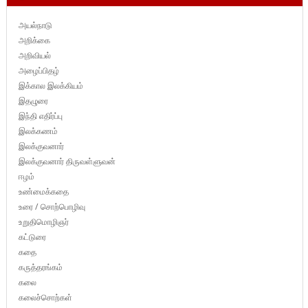
அயல்நாடு
அறிக்கை
அறிவியல்
அழைப்பிதழ்
இக்கால இலக்கியம்
இதழுரை
இந்தி எதிர்ப்பு
இலக்கணம்
இலக்குவனார்
இலக்குவனார் திருவள்ளுவன்
ஈழம்
உண்மைக்கதை
உரை / சொற்பொழிவு
உறுதிமொழிஞர்
கட்டுரை
கதை
கருத்தரங்கம்
கலை
கலைச்சொற்கள்