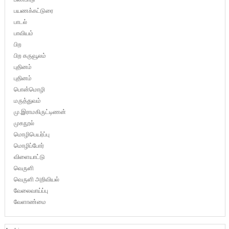
பயணக்கட்டுரை
பாடல்
பாவியம்
பிற
பிற கருவூலம்
புதினம்
புதினம்
பொன்மொழி
மருத்துவம்
மு.இராமகிருட்டிணன்
முகநூல்
மொழிபெயர்ப்பு
மொழிப்போர்
விளையாட்டு
வெருளி
வெருளி அறிவியல்
வேலைவாய்ப்பு
வேளாண்மை