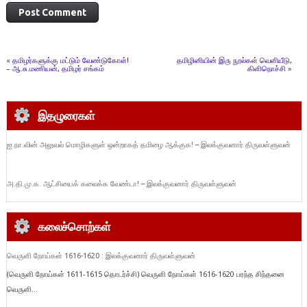
«
தமிழர்களுக்கு மட்டும் வேண்டுகோள்!
தமிழினியின் இரு நூல்கள் வெளியீடு,
– ஆ.சு.மணியன், தமிழர் சங்கம்
கிளிநொச்சி
»
இதழுரைகள்
ஐ.நா.வின் அலுவல் மொழிகளுள் ஒன்றாகத் தமிழை ஆக்குக! – இலக்குவனார் திருவள்ளுவன்
அ.தி.மு.க. ஆட்சியைக் கலைக்க வேண்டா! – இலக்குவனார் திருவள்ளுவன்
கலைச்சொற்கள்
வெருளி நோய்கள் 1616-1620 : இலக்குவனார் திருவள்ளுவன்
(வெருளி நோய்கள் 1611-1615 தொடர்ச்சி) வெருளி நோய்கள் 1616-1620 பரந்த சிந்தனை
வெருளி...