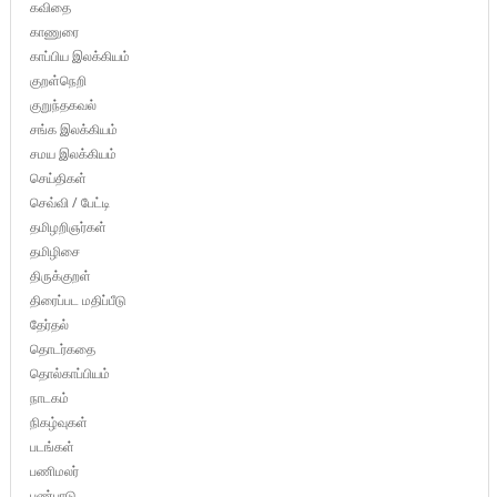
கவிதை
காணுரை
காப்பிய இலக்கியம்
குறள்நெறி
குறுந்தகவல்
சங்க இலக்கியம்
சமய இலக்கியம்
செய்திகள்
செவ்வி / பேட்டி
தமிழறிஞர்கள்
தமிழிசை
திருக்குறள்
திரைப்பட மதிப்பீடு
தேர்தல்
தொடர்கதை
தொல்காப்பியம்
நாடகம்
நிகழ்வுகள்
படங்கள்
பணிமலர்
பண்பாடு