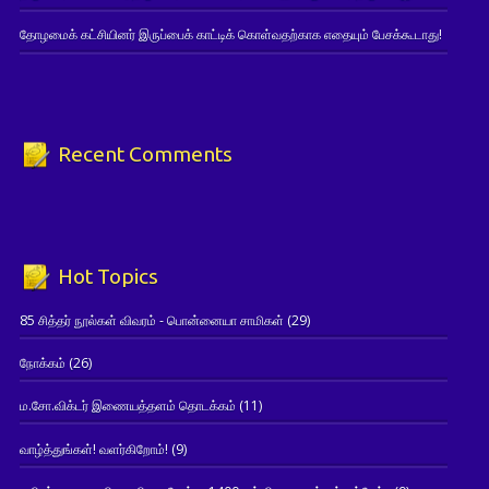
தோழமைக் கட்சியினர் இருப்பைக் காட்டிக் கொள்வதற்காக எதையும் பேசக்கூடாது!
Recent Comments
Hot Topics
85 சித்தர் நூல்கள் விவரம் - பொன்னையா சாமிகள்
(29)
நோக்கம்
(26)
ம.சோ.விக்டர் இணையத்தளம் தொடக்கம்
(11)
வாழ்த்துங்கள்! வளர்கிறோம்!
(9)