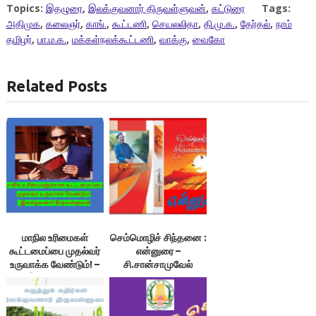
Topics:
இதழுரை
,
இலக்குவனார் திருவள்ளுவன்
,
கட்டுரை
Tags:
அதிமுக
,
கலைஞர்
,
காங்.
,
கூட்டணி
,
செயலலிதா
,
தி.மு.க.
,
தேர்தல்
,
நாம்
தமிழர்
,
பா.ம.க.
,
மக்கள்நலக்கூட்டணி
,
வாக்கு
,
வைகோ
Related Posts
மாநில உரிமைகள்
செம்மொழிச் சிந்தனை :
கூட்டமைப்பை முதல்வர்
என்னுரை –
உருவாக்க வேண்டும்! –
சி.சான்சாமுவேல்
இலக்குவனார்
திருவள்ளுவன்