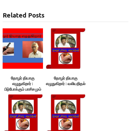
Related Posts
தோழர் தியாகு
தோழர் தியாகு
எழுதுகிறார் :
எழுதுகிறார் : வலியறிதல்
பிற்போக்கும் பாசிசமும்
ஒன்றா?