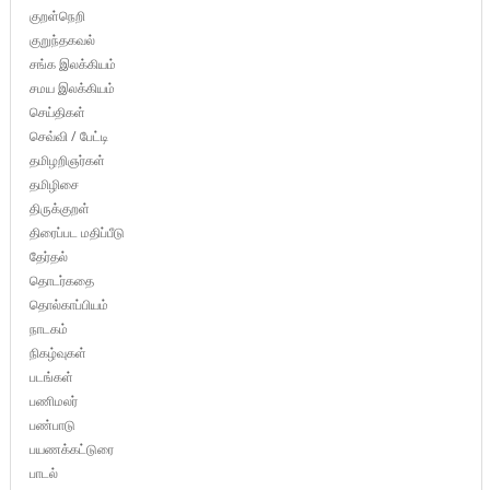
குறள்நெறி
குறுந்தகவல்
சங்க இலக்கியம்
சமய இலக்கியம்
செய்திகள்
செவ்வி / பேட்டி
தமிழறிஞர்கள்
தமிழிசை
திருக்குறள்
திரைப்பட மதிப்பீடு
தேர்தல்
தொடர்கதை
தொல்காப்பியம்
நாடகம்
நிகழ்வுகள்
படங்கள்
பணிமலர்
பண்பாடு
பயணக்கட்டுரை
பாடல்