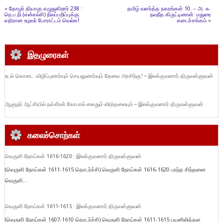
«
தோழர் தியாகு எழுதுகிறார் 238 :
தமிழ் வளர்த்த நகரங்கள் 10. – அ. க.
நெ.ப.நி.(என்எல்சி) நிலப்பறிப்புக்கு
நவநீத கிருட்டிணன்: மதுரை
எதிரான உழவர் போராட்டம் வெல்க!
கடைச்சங்கம்
»
இதழுரைகள்
உடல் கொடை: விழிப்புணர்வும் செயலுணர்வும் தேவை அரசிற்கு! – இலக்குவனார் திருவள்ளுவன்
ஆளுநர் ஆட்சியில் நக்கீரன் கோபால் கைதும் விடுதலையும் – இலக்குவனார் திருவள்ளுவன்
கலைச்சொற்கள்
வெருளி நோய்கள் 1616-1620 : இலக்குவனார் திருவள்ளுவன்
(வெருளி நோய்கள் 1611-1615 தொடர்ச்சி) வெருளி நோய்கள் 1616-1620 பரந்த சிந்தனை
வெருளி...
வெருளி நோய்கள் 1611-1615 : இலக்குவனார் திருவள்ளுவன்
(வெருளி நோய்கள் 1607-1610 தொடர்ச்சி) வெருளி நோய்கள் 1611-1615 பயனிலித்தள