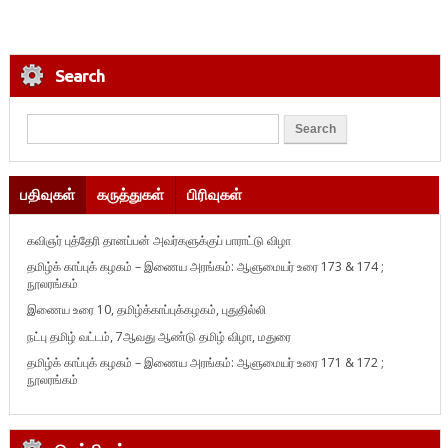
Search
பதிவுகள்
கருத்துகள்
பிரிவுகள்
கவிஞர் புத்தேரி தானப்பன் அவர்களுக்குப் பாராட்டு விழா
தமிழ்க் காப்புக் கழகம் – இணைய அரங்கம்: ஆளுமையர் உரை 173 & 174 ;
நூலரங்கம்
இணைய உரை 10, தமிழ்க்காப்புக்கழகம், புதுதில்லி
நட்பு தமிழ் வட்டம், 7ஆவது ஆண்டு தமிழ் விழா, மதுரை
தமிழ்க் காப்புக் கழகம் – இணைய அரங்கம்: ஆளுமையர் உரை 171 & 172 ;
நூலரங்கம்