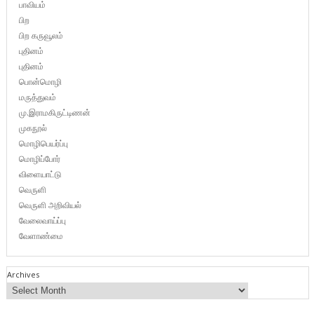
பாவியம்
பிற
பிற கருவூலம்
புதினம்
புதினம்
பொன்மொழி
மருத்துவம்
மு.இராமகிருட்டிணன்
முகநூல்
மொழிபெயர்ப்பு
மொழிப்போர்
விளையாட்டு
வெருளி
வெருளி அறிவியல்
வேலைவாய்ப்பு
வேளாண்மை
Archives