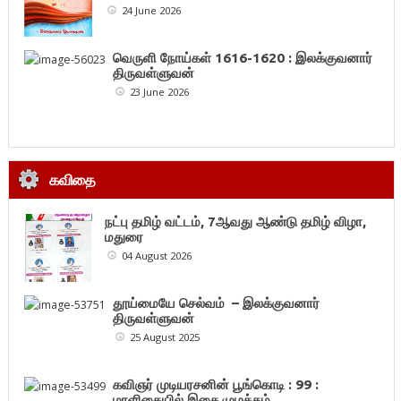
24 June 2026
வெருளி நோய்கள் 1616-1620 : இலக்குவனார்
திருவள்ளுவன்
23 June 2026
கவிதை
நட்பு தமிழ் வட்டம், 7ஆவது ஆண்டு தமிழ் விழா,
மதுரை
04 August 2026
தூய்மையே செல்வம் – இலக்குவனார்
திருவள்ளுவன்
25 August 2025
கவிஞர் முடியரசனின் பூங்கொடி : 99 :
மாளிகையில் இசை முழக்கம்