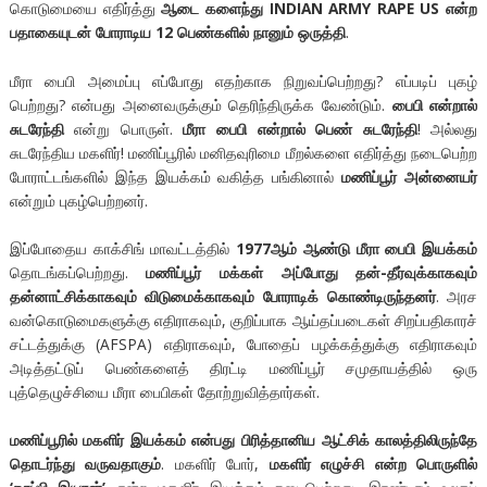
கொடுமையை எதிர்த்து
ஆடை களைந்து INDIAN ARMY RAPE US என்ற
பதாகையுடன் போராடிய 12 பெண்களில் நானும் ஒருத்தி
.
மீரா பைபி அமைப்பு எப்போது எதற்காக நிறுவப்பெற்றது? எப்படிப் புகழ்
பெற்றது? என்பது அனைவருக்கும் தெரிந்திருக்க வேண்டும்.
பைபி என்றால்
சுடரேந்தி
என்று பொருள்.
மீரா பைபி என்றால் பெண் சுடரேந்தி
! அல்லது
சுடரேந்திய மகளிர்! மணிப்பூரில் மனிதவுரிமை மீறல்களை எதிர்த்து நடைபெற்ற
போராட்டங்களில் இந்த இயக்கம் வகித்த பங்கினால்
மணிப்பூர் அன்னையர்
என்றும் புகழ்பெற்றனர்.
இப்போதைய காக்சிங் மாவட்டத்தில்
1977ஆம் ஆண்டு மீரா பைபி இயக்கம்
தொடங்கப்பெற்றது.
மணிப்பூர் மக்கள் அப்போது தன்-தீர்வுக்காகவும்
தன்னாட்சிக்காகவும் விடுமைக்காகவும் போராடிக் கொண்டிருந்தனர்
. அரச
வன்கொடுமைகளுக்கு எதிராகவும், குறிப்பாக ஆய்தப்படைகள் சிறப்பதிகாரச்
சட்டத்துக்கு (AFSPA) எதிராகவும், போதைப் பழக்கத்துக்கு எதிராகவும்
அடித்தட்டுப் பெண்களைத் திரட்டி மணிப்பூர் சமுதாயத்தில் ஒரு
புத்தெழுச்சியை மீரா பைபிகள் தோற்றுவித்தார்கள்.
மணிப்பூரில் மகளிர் இயக்கம் என்பது பிரித்தானிய ஆட்சிக் காலத்திலிருந்தே
தொடர்ந்து வருவதாகும்
. மகளிர் போர்,
மகளிர் எழுச்சி என்ற பொருளில்