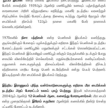
‘நூப்பி இயான்’
என்ற மகளிர் இயக்கம் நடைபெற்றது. இரண்டாம் உலகப்
போர்க் காலத்தில் 1939ஆம் ஆண்டு மணிப்பூரில் உணவுப் பஞ்சத்துக்குக்
காரணமான அரிசி ஏற்றுமதியை எதிர்த்து மகளிர் நடத்திய வரலாற்றுச்
சிறப்புமிக்க வெற்றிப் போராட்டத்தை நினைவு கூர்ந்து ஆண்டு தோறும் மீரா
பைபிக்கள் திசம்பர் 12ஆம் நாளை மகளிர் போர் நாளாகக்
கொண்டாடுகின்றனர்.
1970களில்
நிசா பந்திகள்
என்ற பெண்கள் இயக்கம் வளர்ந்தது.
குடிவெறிக்கும் போதைப் பழக்கத்துக்கும் எதிராக இந்தப் பெண்கள் நடத்திய
போராட்டத்தால் மணிப்பூரில் மதுவிலக்குச் சட்டங்கள் கொண்டுவரப்பட்டன.
இந்தப் பெண்கள் இம்பாலிலும் மணிப்பூர் எங்கும் தெருக்களில் நடக்கும் போது
கையில் விளக்கேந்திச் செல்வார்கள். மதுவெறியர்களைக் கண்டிப்பார்கள்.
மதுபானக் கடைகளுக்குத் தீவைப்பார்கள். விளக்கேந்திகள் தீச்சுடர்
ஏந்திகளாக மாறிய போது பெண் சுடரேந்திகள் என்று பெயர் பெற்றனர்.
இப்படித்தான் மீரா பைபிக்கள் இயக்கம் பிறந்தது.
இந்திய இராணுவம் புரிந்த வன்கொடுமைகளுக்கு எதிராக மீரா பைபிக்கள்
நடத்திய அறப் போராட்டம் உலகப் புகழ் பெற்றது
. இதன் உச்சமாகத்தான்
2004ஆம் ஆண்டு
12 பெண்கள் ஆடை களைந்து போராடினார்கள்
. மீரா பைபி
என்ற முறையில்தான்
இரோம் சருமிளா
ஆண்டுக் கணக்கில் நீண்டு சென்ற
பட்டினிப் போராட்டம் நடத்தினார்.