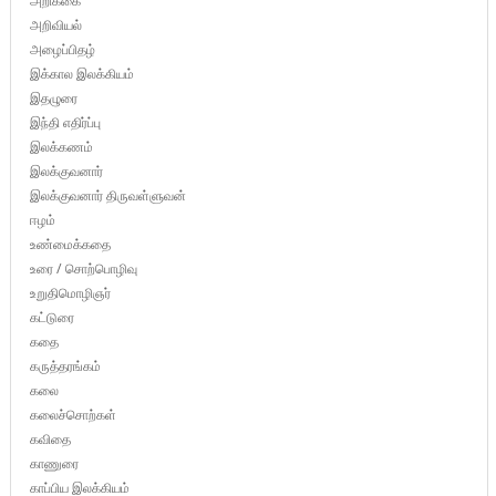
அறிக்கை
அறிவியல்
அழைப்பிதழ்
இக்கால இலக்கியம்
இதழுரை
இந்தி எதிர்ப்பு
இலக்கணம்
இலக்குவனார்
இலக்குவனார் திருவள்ளுவன்
ஈழம்
உண்மைக்கதை
உரை / சொற்பொழிவு
உறுதிமொழிஞர்
கட்டுரை
கதை
கருத்தரங்கம்
கலை
கலைச்சொற்கள்
கவிதை
காணுரை
காப்பிய இலக்கியம்