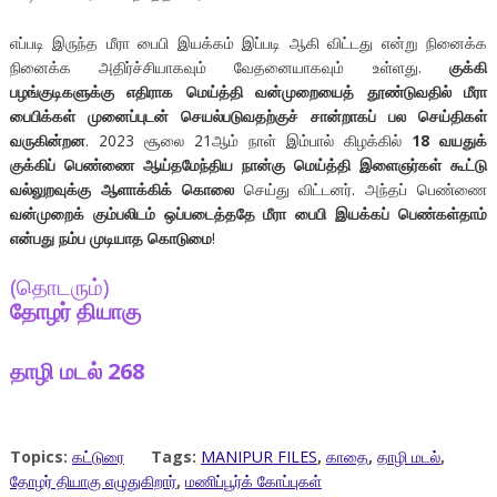
எப்படி இருந்த மீரா பைபி இயக்கம் இப்படி ஆகி விட்டது என்று நினைக்க
நினைக்க அதிர்ச்சியாகவும் வேதனையாகவும் உள்ளது.
குக்கி
பழங்குடிகளுக்கு எதிராக மெய்த்தி வன்முறையைத் தூண்டுவதில் மீரா
பைபிக்கள் முனைப்புடன் செயல்படுவதற்குச் சான்றாகப் பல செய்திகள்
வருகின்றன
. 2023 சூலை 21ஆம் நாள் இம்பால் கிழக்கில்
18 வயதுக்
குக்கிப் பெண்ணை ஆய்தமேந்திய நான்கு மெய்த்தி இளைஞர்கள் கூட்டு
வல்லுறவுக்கு ஆளாக்கிக் கொலை
செய்து விட்டனர். அந்தப் பெண்ணை
வன்முறைக் கும்பலிடம் ஒப்படைத்ததே மீரா பைபி இயக்கப் பெண்கள்தாம்
என்பது நம்ப முடியாத கொடுமை
!
(தொடரும்)
தோழர் தியாகு
தாழி மடல் 268
Topics:
கட்டுரை
Tags:
MANIPUR FILES
,
காதை
,
தாழி மடல்
,
தோழர் தியாகு எழுதுகிறார்
,
மணிப்பூர்க் கோப்புகள்