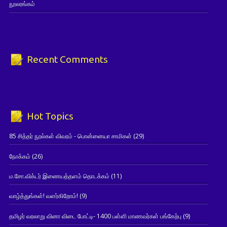
நூலரங்கம்
Recent Comments
Hot Topics
85 சித்தர் நூல்கள் விவரம் - பொன்னையா சாமிகள்
(29)
நோக்கம்
(26)
ம.சோ.விக்டர் இணையத்தளம் தொடக்கம்
(11)
வாழ்த்துங்கள்! வளர்கிறோம்!
(9)
தமிழர் வரலாறு வினா விடை போட்டி- 1400 பள்ளி மாணவர்கள் பங்கேற்பு
(9)