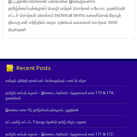
இ.பு.ஞானப்பிரகாசன்
மறைமலை இலக்குவனார்
தமிழ்க்காப்புக்கழகம்
மொழி மாற்றச் சொற்கள்
உ.வே.சா.
குறள்நெறி
சட்டச் சொற்கள் விளக்கம்
technical terms
கலைச்சொல்
தோழர்
தியாகு
என் சரித்திரம்
சுரதா
அறிவியல் வகைமைச் சொற்கள் 3000
திருக்குறள்
Recent Posts
கவிஞர் புத்தேரி தானப்பன் அவர்களுக்குப் பாராட்டு விழா
தமிழ்க் காப்புக் கழகம் – இணைய அரங்கம்: ஆளுமையர் உரை 173 & 174 ;
நூலரங்கம்
இணைய உரை 10, தமிழ்க்காப்புக்கழகம், புதுதில்லி
நட்பு தமிழ் வட்டம், 7ஆவது ஆண்டு தமிழ் விழா, மதுரை
தமிழ்க் காப்புக் கழகம் – இணைய அரங்கம்: ஆளுமையர் உரை 171 & 172 ;