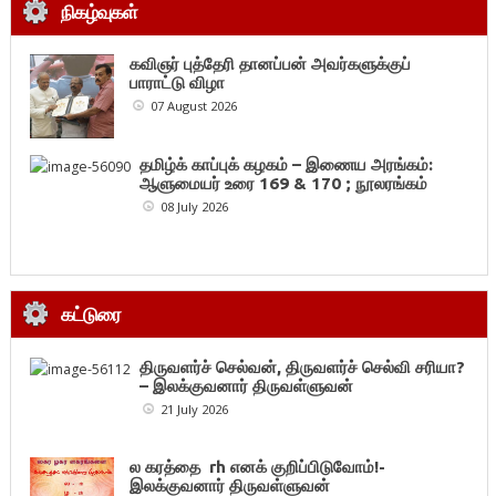
நிகழ்வுகள்
கவிஞர் புத்தேரி தானப்பன் அவர்களுக்குப்
பாராட்டு விழா
07 August 2026
தமிழ்க் காப்புக் கழகம் – இணைய அரங்கம்:
ஆளுமையர் உரை 169 & 170 ; நூலரங்கம்
08 July 2026
கட்டுரை
திருவளர்ச் செல்வன், திருவளர்ச் செல்வி சரியா?
– இலக்குவனார் திருவள்ளுவன்
21 July 2026
ல கரத்தை rh எனக் குறிப்பிடுவோம்!-
இலக்குவனார் திருவள்ளுவன்