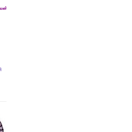
ுவன்
ி