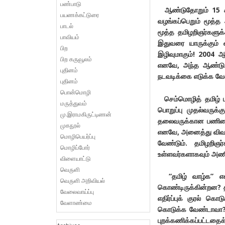
பண்பாடு
ஆண்டுதோறும் 15 சமசு
பயணக்கட்டுரை
வழங்கப்பெறும் மூத்
பாடல்
மூத்த தமிழறிஞர்களுக
பாவியம்
இதுவரை யாருக்கும் வ
பிற
இழிவுமாகும்! 2004 ஆம
பிற கருவூலம்
எனவே, அந்த ஆண்டு ம
புதினம்
நடவடிக்கை எடுக்க வேண
புதினம்
பொன்மொழி
செம்மொழித் தமிழ் ம
மருத்துவம்
பொறுப்பு முதல்வருக
மு.இராமகிருட்டிணன்
தலைவருக்கான பணியை
முகநூல்
எனவே, அனைத்து விவர
மொழிபெயர்ப்பு
வேண்டும். தமிழறிஞர
மொழிப்போர்
உள்ளவர்களாகவும் அணி 
விளையாட்டு
வெருளி
“தமிழ் வாழ்க” என்
வெருளி அறிவியல்
கொண்டிருக்கின்றன? தம
வேலைவாய்ப்பு
எதிர்ப்புக் குரல் க
வேளாண்மை
கொடுக்க வேண்டாவா? த
புறக்கணிக்கப்பட்டதைக்