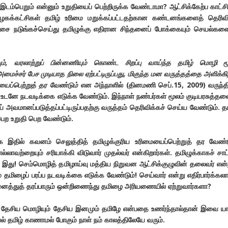
 இடம்பெறும் என்னும் உறுதியைப் பெற்றிருக்க வேண்டாமா? ஆட்சிக்கேற்ப காட்
ிழகக்கட்சிகள் தமிழ் உரிமை மறுக்கப்பட்டதற்கான கண்டனங்களைத் தெரிவ
சை நடுங்கச்செய்து தமிழுக்கு எதிரான சிந்தனைப் போக்கையும் செயல்களை
ம்,
வரலாற்றுப் பின்னணியும் கொண்ட சிறப்பு வாய்ந்த தமிழ் மொழி ம
அமைச்சர் பேச முடியாத நிலை ஏற்பட்டிருப்பது,
மிகுந்த மன வருத்தத்தை அளிக்கி
ையைப்பெற்றுத் தர வேண்டும்
என அந்நாளில் (தினமணி செப்.15, 2009) வருந்த
் உடனே நடவடிக்கை எடுக்க வேண்டும். இந்நாள் நண்பர்கள் மூலம் குடியரசுத்தல
் அவமானப்படுத்தப்பட்டிருப்பதற்கு வருத்தம் தெரிவிக்கச் செய்ய வேண்டும். தம
ெற உறுதி பெற வேண்டும்.
இதில் கவனம் செலுத்தித் தமிழுக்குரிய உரிமையைப்பெற்றுத் தர வேண்ட
்லாவற்றையும் சரியாக்கி விடுவார் முதல்வர் என்கிறார்கள். தமிழுக்காகச் சா
 இது! செம்மொழித் தமிழாய்வு மத்திய நிறுவன ஆட்சிக்குழுவின் தலைவர் என்
 தமிழைப் பரப்ப நடவடிக்கை எடுக்க வேண்டும்! செய்வார் என்று எதிர்பார்க்கல
னைத்துத் தரப்பாரும் ஒன்றிணைந்து தமிழை அரியணையில் ஏற்றுவார்களா?
 தேசிய மொழியும் தேசிய இனமும் தமிழே என்பதை உணர்ந்தால்தான் இவை யா
் தமிழ் காணாமல் போகும் நாள் நம் காலத்திலேயே வரும்.