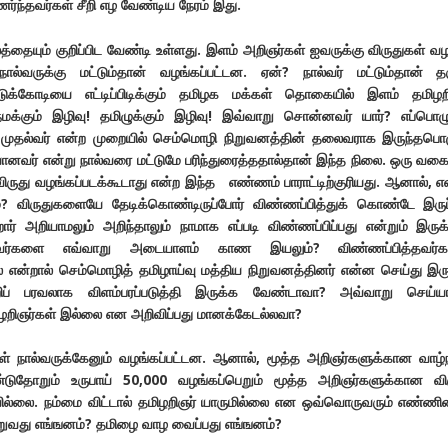
்ந்தவர்கள் சீறி எழ வேண்டிய நேரம் இது.
தையும் குறிப்பிட வேண்டி உள்ளது. இளம் அறிஞர்கள் ஐவருக்கு விருதுகள் வ
ால்வருக்கு மட்டும்தான் வழங்கப்பட்டன. ஏன்? நால்வர் மட்டும்தான் த
ட்டுக்கோடியை எட்டிப்பிடிக்கும் தமிழக மக்கள் தொகையில் இளம் தமிழற
மக்கும் இழிவு! தமிழுக்கும் இழிவு! இவ்வாறு சொன்னவர் யார்? எப்பொழ
் முதல்வர் என்ற முறையில் செம்மொழி நிறுவனத்தின் தலைவராக இருந்தபொ
ியானவர் என்று நால்வரை மட்டுமே பரிந்துரைத்ததால்தான் இந்த நிலை. ஒரு வகை
விருது வழங்கப்படக்கூடாது என்ற இந்த எண்ணம் பாராட்டிற்குரியது. ஆனால், 
்? விருதுகளையே தேடிக்கொண்டிருப்போர் விண்ணப்பித்துக் கொண்டே இருப்
ர் அறியாமலும் அறிந்தாலும் நாமாக எப்படி விண்ணப்பிப்பது என்றும் இருக்
வர்களை எவ்வாறு அடையாளம் காண இயலும்? விண்ணப்பித்தவர்கள
 என்றால் செம்மொழித் தமிழாய்வு மத்திய நிறுவனத்தினர் என்ன செய்து இர
்றிப் பரவலாக விளம்பரப்படுத்தி இருக்க வேண்டாவா? அவ்வாறு செய்ய
ிழறிஞர்கள் இல்லை என அறிவிப்பது மானக்கேடல்லவா?
் நால்வருக்கேனும் வழங்கப்பட்டன. ஆனால், மூத்த அறிஞர்களுக்கான வாழ்
ுதோறும் உருபாய் 50,000 வழங்கப்பெறும் மூத்த அறிஞர்களுக்கான வி
டவில்லை. நம்மை விட்டால் தமிழறிஞர் யாருமில்லை என ஒவ்வொருவரும் எண்ணி
றுவது எங்ஙனம்? தமிழை வாழ வைப்பது எங்ஙனம்?