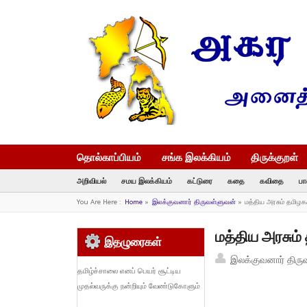
தொல்காப்பியம்
சங்க இலக்கியம்
திருக்குறள்
அறிவியல்
சமய இலக்கியம்
கட்டுரை
கதை
கவிதை
பா
You Are Here :
Home
»
இலக்குவனார் திருவள்ளுவன்
»
மத்திய அரசும் தமிழக
மத்திய அரசும்
இதழுரைகள்
இலக்குவனார் திரு
தமிழ்ச்சாலை எனப் பெயர் சூட்டிய
முதல்வருக்கு நன்றியும் வேண்டுகோளும்