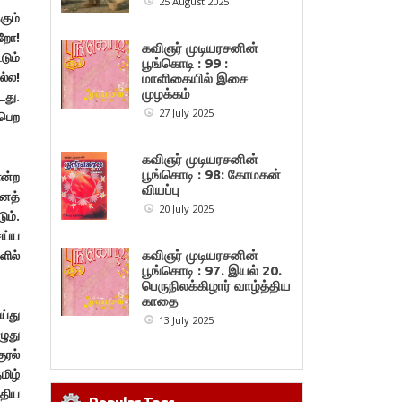
25 August 2025
கும்
்றோ!
கவிஞர் முடியரசனின்
டும்
பூங்கொடி : 99 :
ல்ல!
மாளிகையில் இசை
முழக்கம்
டது.
27 July 2025
 பெற
கவிஞர் முடியரசனின்
பூங்கொடி : 98: கோமகன்
என்ற
வியப்பு
வனத்
20 July 2025
ம்.
ெய்ய
ளில்
கவிஞர் முடியரசனின்
பூங்கொடி : 97. இயல் 20.
பெருநிலக்கிழார் வாழ்த்திய
காதை
்து
13 July 2025
ழுது
ுரல்
மிழ்
்திய