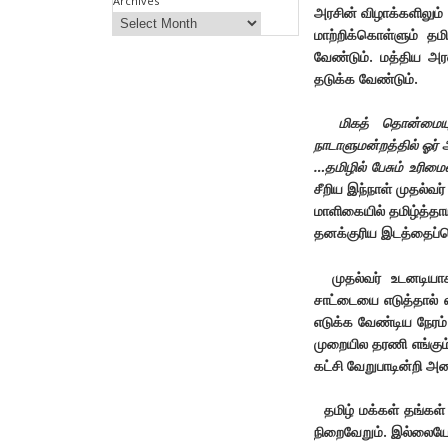
Archives
அரசின் விழாக்களிலும்
மாற்றிக்கொள்ளும் தம
வேண்டும். மத்திய அர
தடுக்க வேண்டும்.
மிகத் தொன்மையு
நாடாளுமன்றத்தில் ஓர் 
…
தமிழில் பேசும் உரிம
சீறிய இந்நாள் முதல்வர
மாளிகையில் தமிழ்த்தாய
தனக்குரிய இடத்தைப்ப
முதல்வர் உடனடியாக 
சாட்டையை எடுத்தால் எல
எடுக்க வேண்டிய நேரம்
முறையில தரணி எங்கும்
கட்சி வேறுபாடின்றி அ
தமிழ் மக்கள் தங்கள்
நிறைவேறும். இல்லையேல