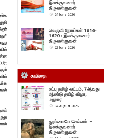
இலக்குவனார்
திருவள்ளுவன்
24 June 2026
ழங்க
குதி
ிஞர்
வெருளி நோய்கள் 1616-
ுது?
1620 : இலக்குவனார்
திருவள்ளுவன்
ழுது
23 June 2026
யில்
என்ன
பர்;
கும்
கவிதை
ில்
ுக்க
நட்பு தமிழ் வட்டம், 7ஆவது
ாமல்
ஆண்டு தமிழ் விழா,
மதுரை
04 August 2026
நாள்
ருது
தூய்மையே செல்வம் –
னால்
இலக்குவனார்
திருவள்ளுவன்