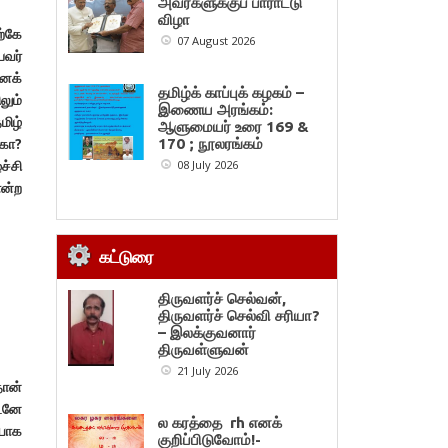
அவர்களுக்குப் பாராட்டு
விழா
ற்கே
07 August 2026
பவர்
எனக்
தமிழ்க் காப்புக் கழகம் –
லும்
இணைய அரங்கம்:
மிழ்
ஆளுமையர் உரை 169 &
கா?
170 ; நூலரங்கம்
ச்சி
08 July 2026
என்ற
கட்டுரை
திருவளர்ச் செல்வன்,
திருவளர்ச் செல்வி சரியா?
– இலக்குவனார்
திருவள்ளுவன்
21 July 2026
தான்
உடனே
ல கரத்தை rh எனக்
ியாக
குறிப்பிடுவோம்!-