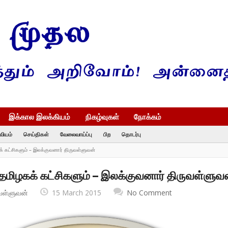
இக்கால இலக்கியம்
நிகழ்வுகள்
நோக்கம்
வியம்
செய்திகள்
வேலைவாய்ப்பு
பிற
தொடர்பு
க் கட்சிகளும் – இலக்குவனார் திருவள்ளுவன்
 தமிழகக் கட்சிகளும் – இலக்குவனார் திருவள்ளுவ
வள்ளுவன்
15 March 2015
No Comment