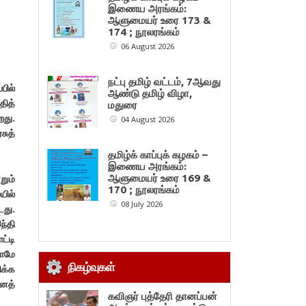
இணைய அரங்கம்:
ஆளுமையர் உரை 173 &
174 ; நூலரங்கம்
06 August 2026
நட்பு தமிழ் வட்டம், 7ஆவது
பில்
ஆண்டு தமிழ் விழா,
தித்
மதுரை
றது.
04 August 2026
சுத்
தமிழ்க் காப்புக் கழகம் –
இணைய அரங்கம்:
றும்
ஆளுமையர் உரை 169 &
170 ; நூலரங்கம்
யில்
08 July 2026
டது.
ந்தி
ட்டி
லாமே
நிகழ்வுகள்
ிக்க
எனத்
கவிஞர் புத்தேரி தானப்பன்