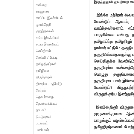
இருந்ததன் தவற்றை உணர
கவிதை
காணுரை
இங்கே மற்றோர் அவலத்
காப்பிய இலக்கியம்
வேண்டும். ஆனால், ந
குறள்நெறி
வாய்ந்தவர்களாம். எ
குறுந்தகவல்
யாருமில்லை என்பது ந
சங்க இலக்கியம்
தமிழாய்ந்த தமிழறிஞர
சமய இலக்கியம்
நால்வர் மட்டுமே தகுத
செய்திகள்
தகுதியில்லாதவருக்கு 
செவ்வி / பேட்டி
செய்திருக்க வேண்டும
தமிழறிஞர்கள்
தகுதியுள்ள எண்ணற்றோ
தமிழிசை
பொழுது தகுதியான
திருக்குறள்
தகுதியுடையவர் இல்லை
திரைப்பட மதிப்பீடு
வேண்டும்? விருதுபற
தேர்தல்
விருதுக்குரிய இளந்தம
தொடர்கதை
தொல்காப்பியம்
இளம்அறிஞர் விருதுகள
நாடகம்
முழுமைக்குமான ஆண்ட
நிகழ்வுகள்
யாருக்கும் வழங்கப்ப
படங்கள்
தமிழறிஞர்களைப் போற்
பணிமலர்