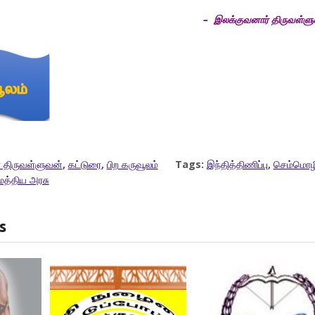
– இலக்குவனார் திருவள்ள
 திருவள்ளுவன்
,
கட்டுரை
,
பிற கருவூலம்
Tags:
இந்தித்திணிப்பு
,
செம்மொழ
மத்திய அரசு
s