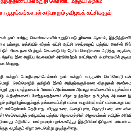
ந்தித்திணிப்பில் உறுதி கொண்ட மத்திய அரசும்
 முழக்கங்களால் தடுமாறும் தமிழகக் கட்சிகளும்
ள் நலம் சார்ந்த கொள்கைகளில் உறுதிப்பாடு இல்லை. ஆனால், இந்தித்திணிப்
பாடு உள்ளது. மத்தியில் எந்தக் கட்சி ஆட்சி செய்தாலும் மத்திய அரசின் இந்
டமிட்டுச் சீராக நடைபெற்றுக் கொண்டு பிற தேசிய மொழிகளை அழித்து வருகின்
தேசிய இன அழிப்பு வேலையின் அரங்கேற்றக் காட்சிதான் அண்மையில் குடியர
டைபெற்றது.
என்றும் மொழிகளுக்கெல்லாம் தாய் என்றும் உயர்தனிச் செம்மொழி என்
் மொழி. செம்மொழித் தமிழின் இளம் அறிஞர்களுக்கான விருதுகள் அண்மை
ன்று) குடியரசுத்தலைவர் பிரணாப் அவர்களால் அவரது மாளிகையில் வழங்கப்பட்
மிழ் அறிஞர்களைப் போற்றுவதற்காக! விழா நடந்ததோ தமிழுக்கு அயலான இ
ும் தமிழறிஞர்களுக்குத் தங்களைப்பற்றி என்ன கூறுகிறார்கள்? என்னவாறு பாரா
ள்? என்றெல்லாம் தெரியாது. விருது உரை, அழைப்புரை, தொகுப்புரை, என எல்
ான்! செம்மொழித் தமிழாய்வு மத்திய நிறுவனத்தின் அலுவலர்கள் தமிழில் அறிவ
ிலாவது அறிவிக்க மன்றாடியும் புறக்கணித்து இந்தியில்மட்டும்தான் எல்லாம் 
ுது வழங்கும் விழா நடைபெற்று முடிந்துள்ளது.