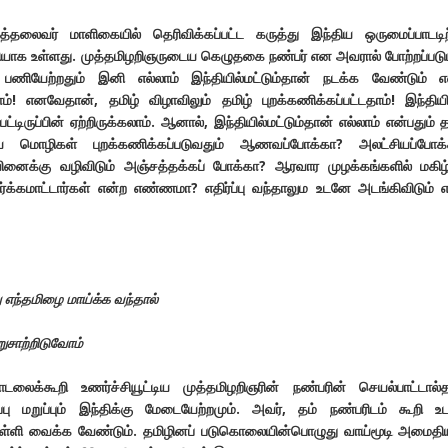
்தலைவர் மாளிகையில் தெரிவிக்கப்பட்ட கருத்து இந்திய ஒருமைப்பாடடி
ாக உள்ளது. முத்தமிழறிஞருடைய கெழுதகை நண்பர் என அவரால் போற்றப்படு
் பணியேற்றதும் இனி எல்லாம் இந்தியில்மட்டும்தான் நடக்க வேண்டும் 
ாம்! எனவேதான், தமிழ் விழாவிலும் தமிழ் புறக்கணிக்கப்பட்டதாம்! இந்தியி
ட்டிருப்பின் ஏற்றிருக்கலாம். ஆனால், இந்தியில்மட்டும்தான் எல்லாம் என்பதும் த
 மொழிகள் புறக்கணிக்கப்படுவதும் ஆணவப்போக்கா? அலட்சியப்போக்
ினைக்கு வழிவிடும் அஞ்சத்தக்கப் போக்கா? ஆரவார முழக்கங்களில் மகிழ்
ர்க்கமாட்டார்கள் என்ற எண்ணமா? எதிர்ப்பு வந்தாலும உடனே அடங்கிவிடும் 
 எந்தமிழை மாய்க்க வந்தால்
ுசாற்றிடுவோம்
டலைக்கூறி உணர்ச்சியூட்டிய முத்தமிழறிஞரின் நண்பரின் செயல்பாட்டால்
்பு மறுப்பும் இந்திக்கு மேடையேற்றமும். அவர், தம் நண்பரிடம் கூறி 
ுப்புள்ளி வைக்க வேண்டும். தமிழினப் படுகொலையின்பொழுது வாய்மூடி அமைத