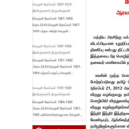
இ
வெருளி நோய்கள் 1607-1610 :
இலக்குவனார் திருவள்ளுவன்
ஆரவார
(வெருளி நோய்கள் 1601-1606
தொடர்ச்சி) வெருளி நோய்கள் 1607-
1610 பந்தய ஊர்தி வெருளி...
மத்திய அரசிற்கு மக்க
விடாப்பிடியான உறுதிப்
வெருளி நோய்கள் 1601-1606 :
திணிப்பு என்பது திட்
இலக்குவனார் திருவள்ளுவன்
இத்தகைய பிற மொழித் 
(வெருளி நோய்கள் 1591-1600
தலைவர் மாளிகையில் ந
:தொடர்ச்சி) வெருளி நோய்கள் 1601-
1606 பத்தாம் வகுப்பு வெருளி...
உலகின் மூத்த மொழி 
போற்றப்படுவது தமிழ
(திசம்பர் 21, 2012 அ
வெருளி நோய்கள் 1591-1600 :
விருது வழங்குவது த
இலக்குவனார் திருவள்ளுவன்
மொழியில்! விருதுவாங்க
(வெருளி நோய்கள் 1586-1590
விருது வழங்குகிறார்க
:தொடர்ச்சி) வெருளி நோய்கள் 1591-
இந்தி! இந்தி! இந்தித
1600 பதினொன்றாவது வார வெருளி...
வேண்டியும், ஆங்கிலத்த
தமிழறிஞர்களுக்கான விர