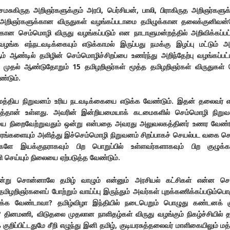
கிருத அறிஞர்களுக்கும் அரபி, பெர்சியன், பாலி, பிராகிருத அறிஞர்களுக்
த அறிஞர்களுக்கான விருதுகள் வழங்கப்படாமை தமிழுக்கான தலைக்குனிவன
்கான செம்மொழி விருது வழங்கப்படும் என நாடாளுமன்றத்தில் அறிவிக்கப்பட்
ழங்க எந்நடவடிக்கையும் எடுக்காமல் இருப்பது நமக்கு இழப்பு மட்டும் அ
் ஆண்டில் தமிழின் செம்மொழிச்சிறப்பை உணர்ந்து அறிந்தேற்பு வழங்கப்பட்
ுதல் ஆண்டுதோறும் 15 தமிழறிஞர்கள் மூத்த தமிழறிஞர்கள் விருதுகள்
்டும்.
த்திய நிறுவனம் உரிய நடவடிக்கையை எடுக்க வேண்டும். இதன் தலைவர் 
்குத்தான் உள்ளது. அவரின் இன்றியமையாக் கடமைகளில் செம்மொழி நிறு
 நிறைவேற்றுவதும் ஒன்று என்பதை அவரது அலுவலகத்தினர் உணர வேண்டு
ங்களையும் அளித்து இச்செம்மொழி நிறுவனம் சிறப்பாகச் செயல்பட வகை ச
்களே இயக்குநராகவும் பிற பொறுப்பில் உள்ளவர்களாகவும் பிற குழுக்க
செய்யும் நிலையை ஏற்படுத்த வேண்டும்.
று சொன்னாலே தமிழ் வாழும் என்னும் அரசியல் கட்சிகள் என்ன செய
ிழறிஞர்களைப் போற்றும் வாய்ப்பு இருந்தும் அவர்கள் புறக்கணிக்கப்படும்பொ
ொடுக்க வேண்டாவா? தமிழ்விழா இந்தியில் நடைபெறும் பொழுது கண்டனக் க
ினமணி, விடுதலை முதலான நாளிதழ்கள் விருது வழங்கும் நிகழ்ச்சியில் த
 குறிப்பிட்டதுமே சீறி எழுந்து இனி தமிழ், குடியரசுத்தலைவர் மாளிகையிலும் மத