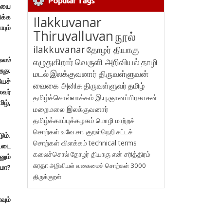
Popular Tags
சியை
ிக்க
Ilakkuvanar
யும்
Thiruvalluvan
நூல்
ilakkuvanar
தோழர் தியாகு
ூலம்
எழுதுகிறார்
வெருளி அறிவியல்
தாழி
றது.
மடல்
இலக்குவனார் திருவள்ளுவன்
ியச்
வைகை அனிசு
திருவள்ளுவர்
தமிழ்
ைவர்
தமிழ்ச்சொல்லாக்கம்
இ.பு.ஞானப்பிரகாசன்
ிழ்,
மறைமலை இலக்குவனார்
தமிழ்க்காப்புக்கழகம்
மொழி மாற்றச்
சொற்கள்
உ.வே.சா.
குறள்நெறி
சட்டச்
ும்.
சொற்கள் விளக்கம்
technical terms
ட்டை
கலைச்சொல்
தோழர் தியாகு
என் சரித்திரம்
னும்
சுரதா
அறிவியல் வகைமைச் சொற்கள் 3000
ாமா?
திருக்குறள்
வும்