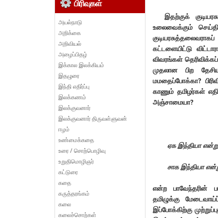
பிரிவுகள்
இதற்குக் குடியரசுத
அயல்நாடு
உலைவைக்கும் செய்திய
அறிக்கை
குடியரசுத்தலைவராகப
அறிவியல்
கட்டளையிட்டு விட்டார
அழைப்பிதழ்
விவரங்கள் தெரிவிக்கப்ப
இக்கால இலக்கியம்
முதலான பிற தேசிய
இதழுரை
மமதைப்போக்கா? பிரிவ
இந்தி எதிர்ப்பு
காணும் தமிழர்கள் எதி
இலக்கணம்
அஞ்சாமையா?
இலக்குவனார்
இலக்குவனார் திருவள்ளுவன்
ஈழம்
உண்மைக்கதை
ஏக இந்தியா என்று
உரை / சொற்பொழிவு
உறுதிமொழிஞர்
சாக இந்தியா என்ற
கட்டுரை
கதை
என்ற பாவேந்தரின் பா
கருத்தரங்கம்
தமிழுக்கு மேடைவாய்ப
கலை
இப்போக்கிற்கு முற்ற
கலைச்சொற்கள்