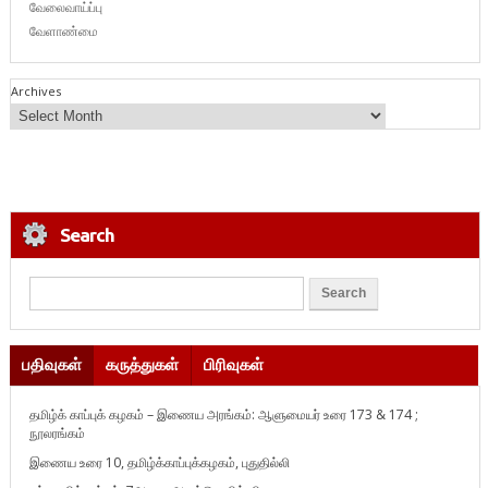
வேலைவாய்ப்பு
வேளாண்மை
Archives
Search
பதிவுகள்
கருத்துகள்
பிரிவுகள்
தமிழ்க் காப்புக் கழகம் – இணைய அரங்கம்: ஆளுமையர் உரை 173 & 174 ;
நூலரங்கம்
இணைய உரை 10, தமிழ்க்காப்புக்கழகம், புதுதில்லி