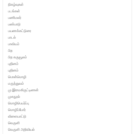
நிகழ்வுகள்
படங்கள்
பணிமலர்
பண்பாடு
பயணக்கட்டுரை
பாடல்
பாவியம்
பிற
பிற கருவூலம்
புதினம்
புதினம்
பொன்மொழி
மருத்துவம்
மு.இராமகிருட்டிணன்
முகநூல்
மொழிபெயர்ப்பு
மொழிப்போர்
விளையாட்டு
வெருளி
வெருளி அறிவியல்