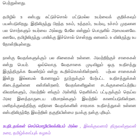
பெற்றுள்ளது.
தமிழில் உ என்பது சுட்டுச்சொல் மட்டுமல்ல உயர்வைக் குறிக்கவும்
பயன்படுகிறது. இதிலிருந்து பிறந்த உகம், உத்தரம், உயர்வு, உச்சம் முதலான
பல சொற்களும் உயர்வை அல்லது மேலே என்னும் பொருளில் அமைவனவே.
எனவே, தமிழிலிருந்து பாலிக்கு இச்சொல் சென்றது எனலாம். உ விலிருந்து உப
தோன்றியுள்ளது.
நான்கு வேதங்களுக்கும் பல கிளைகள் உள்ளன. அவற்றிற்குச் சாகைகள்
என்று பெயர். ஒவ்வொரு வேதசாகை முடிவிலும் ஒரு உபநிசத்து
இருந்திருக்க வேண்டும் என்று கூறிக்கொள்கின்றனர். பற்பல சாகைகள்
இன்று இல்லாமல் போனாலும் நூற்றுக்கும் மேற்பட்ட உபநிசத்துக்கள்
கிடைத்துள்ளன என்கின்றனர். வேதங்களிலுள்ள சடங்குகளைப்பற்றிய
விவரங்களும், அவற்றில் எங்கும் அள்ளித் தெளிக்கப் பட்டிருக்கும் தெய்வ
அசுர இனத்தாருடைய பரிமாறல்களும் இவற்றில் காணப்படுகின்றன.
மனிதக்குலத்திற்கு எதிரான வேதங்களின் சாரமாக உபநிசத்துகள் உள்ளன
என்பதிலிருந்தே இவற்றின் தகுதியின்மை நமக்கு நன்கு புரியும்.
உபநிடதங்கள் செம்மொழியிலக்கியம் அல்ல
, இலக்குவனார் திருவள்ளுவன்
உரை
, தமிழ்க்காப்புக் கழகம்