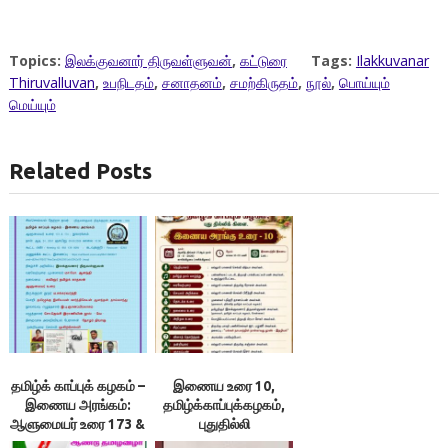
Topics:
இலக்குவனார் திருவள்ளுவன்
,
கட்டுரை
Tags:
Ilakkuvanar
Thiruvalluvan
,
உபநிடதம்
,
சனாதனம்
,
சமற்கிருதம்
,
நூல்
,
பொய்யும்
மெய்யும்
Related Posts
தமிழ்க் காப்புக் கழகம் –
இணைய உரை 10,
இணைய அரங்கம்:
தமிழ்க்காப்புக்கழகம்,
ஆளுமையர் உரை 173 &
புதுதில்லி
174 ; நூலரங்கம்