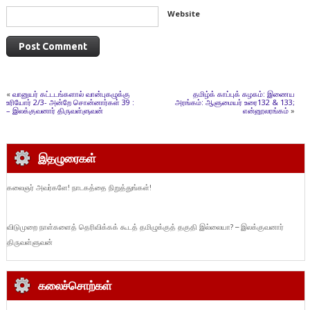
Website
«
வானுயர் கட்டடங்களால் வான்புகழுக்கு
தமிழ்க் காப்புக் கழகம்: இணைய
உரியோர் 2/3- அன்றே சொன்னார்கள் 39 :
அரங்கம்: ஆளுமையர் உரை132 & 133;
– இலக்குவனார் திருவள்ளுவன்
என்னூலரங்கம்
»
இதழுரைகள்
கலைஞர் அவர்களே! நாடகத்தை நிறுத்துங்கள்!
விடுமுறை நாள்களைத் தெரிவிக்கக் கூடத் தமிழுக்குத் தகுதி இல்லையா? – இலக்குவனார்
திருவள்ளுவன்
கலைச்சொற்கள்