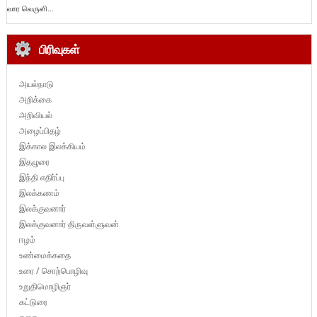
வார வெருளி...
பிரிவுகள்
அயல்நாடு
அறிக்கை
அறிவியல்
அழைப்பிதழ்
இக்கால இலக்கியம்
இதழுரை
இந்தி எதிர்ப்பு
இலக்கணம்
இலக்குவனார்
இலக்குவனார் திருவள்ளுவன்
ஈழம்
உண்மைக்கதை
உரை / சொற்பொழிவு
உறுதிமொழிஞர்
கட்டுரை