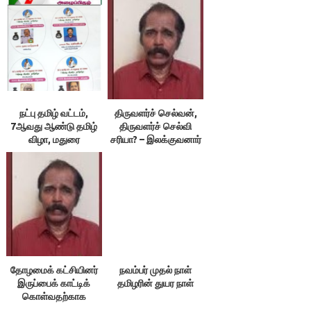
நட்பு தமிழ் வட்டம்,
திருவளர்ச் செல்வன்,
7ஆவது ஆண்டு தமிழ்
திருவளர்ச் செல்வி
விழா, மதுரை
சரியா? – இலக்குவனார்
திருவள்ளுவன்
தோழமைக் கட்சியினர்
நவம்பர் முதல் நாள்
இருப்பைக் காட்டிக்
தமிழரின் துயர நாள்
கொள்வதற்காக
எதையும் பேசக்கூடாது!