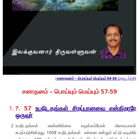
(
சனாதனம் – பொய்யும் மெய்யும் 54-56
தொடர்ச்சி)
சனாதனம் – பொய்யும் மெய்யும் 57-59
?. 57
உபநிடதங்கள் சிறப்பானவை என்கிறாரே
ஒருவர்
உபநிடதங்கள் எண்ணிக்கை வழக்கம்போல் மிகையாகக்
கூறப்படுகின்றது. 1008 உபநிடதங்கள் உள்ளன என்றும் ஏட்டு வடிவில்