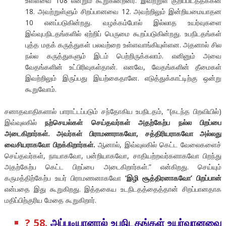
உள்ளவை 108 என்றும் கூறுகின்றனர். இவற்றுள் குறிப்பிடத்தக்கன
18. அவற்றுள்ளும் சிறப்பானவை 12. அவற்றிலும் இன்றியமையாதன
10 எனப்படுகின்றது. வழக்கம்போல் இல்லாத உயர்வுகளை
இவ்வுபநிடதங்களில் ஏற்றிப் பெருமை கூறப்படுகின்றது. உபநிடதங்கள்
புத்த மதக் கருத்துகள் பலவற்றை உள்ளவாங்கியுள்ளன. அதனால் சில
நல்ல கருத்துகளும் இடம் பெற்றிருக்கலாம். எனினும் அவை
வேதங்களின் உட்பிரிவுகள்தான். எனவே, வேதங்களின் தீமைகள்
இவற்றிலும் இருப்பது இயற்கைதானே. எடுத்துக்காட்டிற்கு ஒன்று
கூறுவோம்.
சனாதவாதிகளால் பாராட்டப்படும் சந்தோகிய உபநிடதம், “(கடந்த பிறவியில்)
இவ்வுலகில்
நற்செயல்கள் செய்தவர்கள் அதற்கேற்ப நல்ல பிறப்பை
அடைகிறார்கள். அவர்கள் பிராமணராகவோ, சத்திரியராகவோ அல்லது
வைசியராகவோ பிறக்கிறார்கள்.
ஆனால், இவ்வுலகில் கெட்ட வேலைகளைச்
செய்தவர்கள், நாயாகவோ, பன்றியாகவோ, சாதியற்றவர்களாகவோ பிறந்து
அதற்கேற்ப கெட்ட பிறப்பை அடைகிறார்கள்.” என்கிறது. செய்யும்
கருமத்திற்கேற்ப உயர் பிராமணனாகவோ
‘இழி சூத்திரனாகவோ’ பிறப்பான்
என்பதை இது கூறுகிறது. இத்தகைய உடநிடதத்தைத்தான் சிறப்பானதாக
மதிப்பிற்குரிய மேதை கூறுகிறார்.
? 58.
அப்படியானால் உபநிடதங்கள் உயர்வானவை