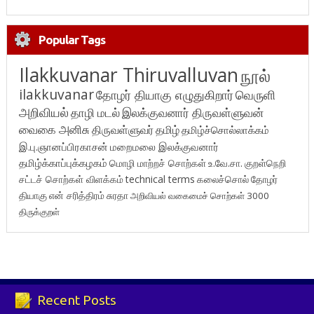
Popular Tags
Ilakkuvanar Thiruvalluvan
நூல்
ilakkuvanar
தோழர் தியாகு எழுதுகிறார்
வெருளி
அறிவியல்
தாழி மடல்
இலக்குவனார் திருவள்ளுவன்
வைகை அனிசு
திருவள்ளுவர்
தமிழ்
தமிழ்ச்சொல்லாக்கம்
இ.பு.ஞானப்பிரகாசன்
மறைமலை இலக்குவனார்
தமிழ்க்காப்புக்கழகம்
மொழி மாற்றச் சொற்கள்
உ.வே.சா.
குறள்நெறி
சட்டச் சொற்கள் விளக்கம்
technical terms
கலைச்சொல்
தோழர்
தியாகு
என் சரித்திரம்
சுரதா
அறிவியல் வகைமைச் சொற்கள் 3000
திருக்குறள்
Recent Posts