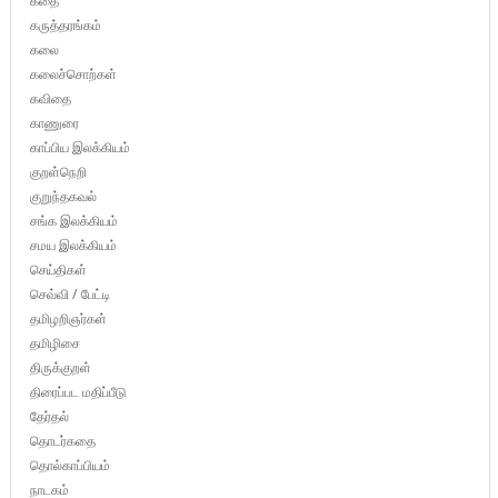
கதை
கருத்தரங்கம்
கலை
கலைச்சொற்கள்
கவிதை
காணுரை
காப்பிய இலக்கியம்
குறள்நெறி
குறுந்தகவல்
சங்க இலக்கியம்
சமய இலக்கியம்
செய்திகள்
செவ்வி / பேட்டி
தமிழறிஞர்கள்
தமிழிசை
திருக்குறள்
திரைப்பட மதிப்பீடு
தேர்தல்
தொடர்கதை
தொல்காப்பியம்
நாடகம்