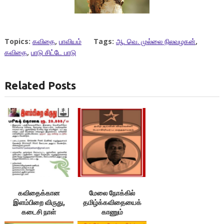
Topics:
கவிதை
,
பாவியம்
Tags:
ஆ. வெ. முல்லை நிலவழகன்
,
கவிதை
,
பாடு சிட்டே பாடு
Related Posts
கவிதைக்கான
மேலை நோக்கில்
இளம்பிறை விருது,
தமிழ்க்கவிதையைக்
கடைசி நாள்
காணும்
30.11.2021
பேரா.ப.மருதநாயகம்