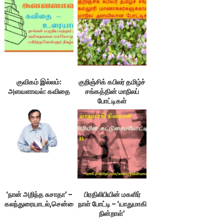
(எஏ)
குவிகம் இல்லம்:
குறிஞ்சிக் கபிலர் தமிழ்ச்
அளவளாவல்: கவிதை
சங்கத்தின் மாநிலப்
போட்டிகள்
‘நான் அறிந்த சுசாதா’ –
பிரதிலிபியின் மகளிர்
கலந்துரையாடல்,சென்னை
நாள் போட்டி – ‘யாதுமாகி
நின்றாள்’