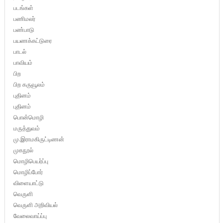
படங்கள்
பணிமலர்
பண்பாடு
பயணக்கட்டுரை
பாடல்
பாவியம்
பிற
பிற கருவூலம்
புதினம்
புதினம்
பொன்மொழி
மருத்துவம்
மு.இராமகிருட்டிணன்
முகநூல்
மொழிபெயர்ப்பு
மொழிப்போர்
விளையாட்டு
வெருளி
வெருளி அறிவியல்
வேலைவாய்ப்பு