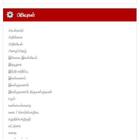
பிரிவுகள்
அயல்நாடு
அறிக்கை
அறிவியல்
அழைப்பிதழ்
இக்கால இலக்கியம்
இதழுரை
இந்தி எதிர்ப்பு
இலக்கணம்
இலக்குவனார்
இலக்குவனார் திருவள்ளுவன்
ஈழம்
உண்மைக்கதை
உரை / சொற்பொழிவு
உறுதிமொழிஞர்
கட்டுரை
கதை