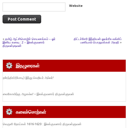
Website
«
தமிழ் ஆட்சிமொழிச் செயலாக்கம் – ஓர்
திட்டச்சேரி இந்தியன் ஓவர்சீசு வங்கிப்
இனிய கனவு : 2 – இலக்குவனார்
பணியால் பொதுமக்கள் அவதி
»
திருவள்ளுவன்
இதழுரைகள்
நரேந்திரர்(மோடி) இந்து வெறியர் அல்லர்!
வைகோவிற்கு அழகல்ல! – இலக்குவனார் திருவள்ளுவன்
கலைச்சொற்கள்
வெருளி நோய்கள் 1616-1620 : இலக்குவனார் திருவள்ளுவன்