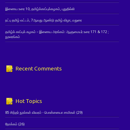
இணைய உரை 10, தமிழ்க்காப்புக்கழகம், புதுதில்லி
நட்பு தமிழ் வட்டம், 7ஆவது ஆண்டு தமிழ் விழா, மதுரை
தமிழ்க் காப்புக் கழகம் – இணைய அரங்கம்: ஆளுமையர் உரை 171 & 172 ;
நூலரங்கம்
Recent Comments
Hot Topics
85 சித்தர் நூல்கள் விவரம் - பொன்னையா சாமிகள்
(29)
நோக்கம்
(26)