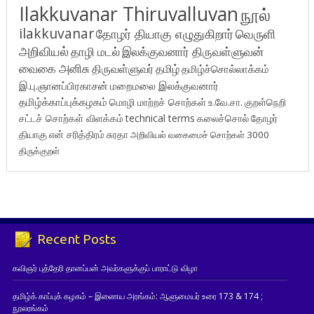
Ilakkuvanar Thiruvalluvan
நூல்
ilakkuvanar
தோழர் தியாகு எழுதுகிறார்
வெருளி
அறிவியல்
தாழி மடல்
இலக்குவனார் திருவள்ளுவன்
வைகை அனிசு
திருவள்ளுவர்
தமிழ்
தமிழ்ச்சொல்லாக்கம்
இ.பு.ஞானப்பிரகாசன்
மறைமலை இலக்குவனார்
தமிழ்க்காப்புக்கழகம்
மொழி மாற்றச் சொற்கள்
உ.வே.சா.
குறள்நெறி
சட்டச் சொற்கள் விளக்கம்
technical terms
கலைச்சொல்
தோழர்
தியாகு
என் சரித்திரம்
சுரதா
அறிவியல் வகைமைச் சொற்கள் 3000
திருக்குறள்
Recent Posts
கவிஞர் புத்தேரி தானப்பன் அவர்களுக்குப் பாராட்டு விழா
தமிழ்க் காப்புக் கழகம் – இணைய அரங்கம்: ஆளுமையர் உரை 173 & 174 ;
நூலரங்கம்