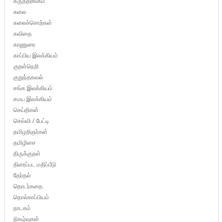
கருத்தரங்கம்
கலை
கலைச்சொற்கள்
கவிதை
காணுரை
காப்பிய இலக்கியம்
குறள்நெறி
குறுந்தகவல்
சங்க இலக்கியம்
சமய இலக்கியம்
செய்திகள்
செவ்வி / பேட்டி
தமிழறிஞர்கள்
தமிழிசை
திருக்குறள்
திரைப்பட மதிப்பீடு
தேர்தல்
தொடர்கதை
தொல்காப்பியம்
நாடகம்
நிகழ்வுகள்