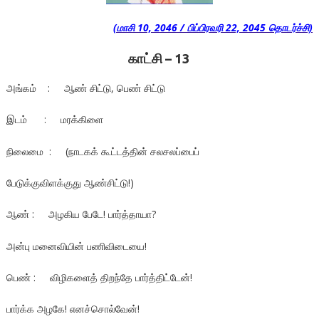
(மாசி 10, 2046 / பிப்பிரவரி 22, 2045 தொடர்ச்சி)
காட்சி – 13
அங்கம் : ஆண் சிட்டு, பெண் சிட்டு
இடம் : மரக்கிளை
நிலைமை : (நாடகக் கூட்டத்தின் சலசலப்பைப்
பேடுக்குவிளக்குது ஆண்சிட்டு!)
ஆண் : அழகிய பேடே! பார்த்தாயா?
அன்பு மனைவியின் பணிவிடையை!
பெண் : விழிகளைத் திறந்தே பார்த்திட்டேன்!
பார்க்க அழகே! எனச்சொல்வேன்!