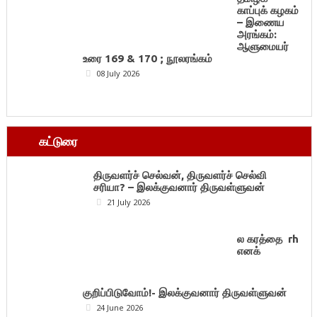
காப்புக் கழகம்
– இணைய
அரங்கம்:
ஆளுமையர்
உரை 169 & 170 ; நூலரங்கம்
08 July 2026
கட்டுரை
திருவளர்ச் செல்வன், திருவளர்ச் செல்வி
சரியா? – இலக்குவனார் திருவள்ளுவன்
21 July 2026
ல கரத்தை rh
எனக்
குறிப்பிடுவோம்!- இலக்குவனார் திருவள்ளுவன்
24 June 2026