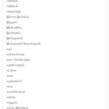
அறிக்கை
அறிவியல்
அழைப்பிதழ்
இக்கால இலக்கியம்
இதழுரை
இந்தி எதிர்ப்பு
இலக்கணம்
இலக்குவனார்
இலக்குவனார் திருவள்ளுவன்
ஈழம்
உண்மைக்கதை
உரை / சொற்பொழிவு
உறுதிமொழிஞர்
கட்டுரை
கதை
கருத்தரங்கம்
கலை
கலைச்சொற்கள்
கவிதை
காணுரை
காப்பிய இலக்கியம்