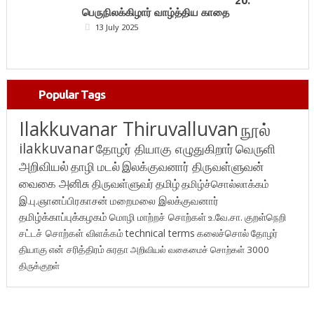
20.
பெருநிலக்கிழார் வாழ்த்திய காதை
13 July 2025
Popular Tags
Ilakkuvanar Thiruvalluvan
நூல்
ilakkuvanar
தோழர் தியாகு எழுதுகிறார்
வெருளி
அறிவியல்
தாழி மடல்
இலக்குவனார் திருவள்ளுவன்
வைகை அனிசு
திருவள்ளுவர்
தமிழ்
தமிழ்ச்சொல்லாக்கம்
இ.பு.ஞானப்பிரகாசன்
மறைமலை இலக்குவனார்
தமிழ்க்காப்புக்கழகம்
மொழி மாற்றச் சொற்கள்
உ.வே.சா.
குறள்நெறி
சட்டச் சொற்கள் விளக்கம்
technical terms
கலைச்சொல்
தோழர்
தியாகு
என் சரித்திரம்
சுரதா
அறிவியல் வகைமைச் சொற்கள் 3000
திருக்குறள்