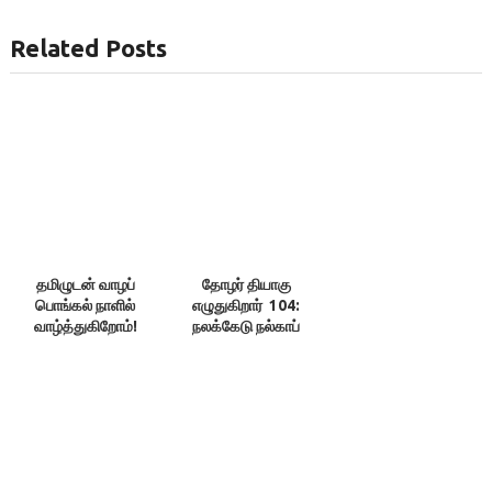
Related Posts
தமிழுடன் வாழப்
தோழர் தியாகு
பொங்கல் நாளில்
எழுதுகிறார் 104:
வாழ்த்துகிறோம்!
நலக்கேடு நல்காப்
போக்கி