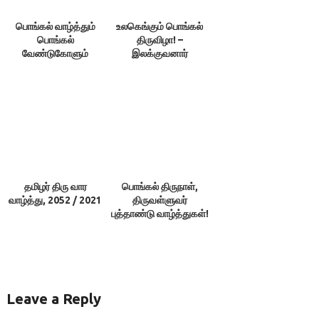
பொங்கல் வாழ்த்தும்
உலகெங்கும் பொங்கல்
பொங்கல்
திருவிழா! –
வேண்டுகோளும்
இலக்குவனார்
திருவள்ளுவன்
தமிழர் திரு வார
பொங்கல் திருநாள்,
வாழ்த்து, 2052 / 2021
திருவள்ளுவர்
புத்தாண்டு வாழ்த்துகள்!
Leave a Reply