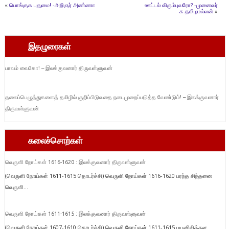
«
பொங்குக புதுமை! -அறிஞர் அண்ணா
ஊட்டல் விரும்புவரோ? -முனைவர்
க.தமிழமல்லன்
»
இதழுரைகள்
பாவம் வைகோ! – இலக்குவனார் திருவள்ளுவன்
தலைப்பெழுத்துகளைத் தமிழில் குறிப்பிடுவதை நடைமுறைப்படுத்த வேண்டும்! – இலக்குவனார்
திருவள்ளுவன்
கலைச்சொற்கள்
வெருளி நோய்கள் 1616-1620 : இலக்குவனார் திருவள்ளுவன்
(வெருளி நோய்கள் 1611-1615 தொடர்ச்சி) வெருளி நோய்கள் 1616-1620 பரந்த சிந்தனை
வெருளி...
வெருளி நோய்கள் 1611-1615 : இலக்குவனார் திருவள்ளுவன்
(வெருளி நோய்கள் 1607-1610 தொடர்ச்சி) வெருளி நோய்கள் 1611-1615 பயனிலித்தள