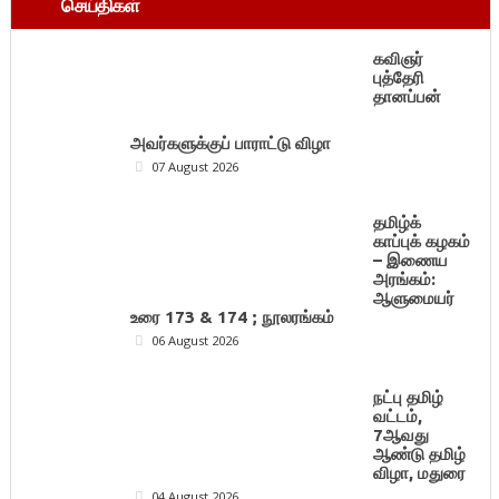
செய்திகள்
கவிஞர்
புத்தேரி
தானப்பன்
அவர்களுக்குப் பாராட்டு விழா
07 August 2026
தமிழ்க்
காப்புக் கழகம்
– இணைய
அரங்கம்:
ஆளுமையர்
உரை 173 & 174 ; நூலரங்கம்
06 August 2026
நட்பு தமிழ்
வட்டம்,
7ஆவது
ஆண்டு தமிழ்
விழா, மதுரை
04 August 2026