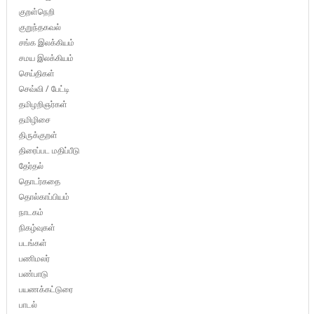
குறள்நெறி
குறுந்தகவல்
சங்க இலக்கியம்
சமய இலக்கியம்
செய்திகள்
செவ்வி / பேட்டி
தமிழறிஞர்கள்
தமிழிசை
திருக்குறள்
திரைப்பட மதிப்பீடு
தேர்தல்
தொடர்கதை
தொல்காப்பியம்
நாடகம்
நிகழ்வுகள்
படங்கள்
பணிமலர்
பண்பாடு
பயணக்கட்டுரை
பாடல்