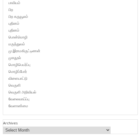
பாவியம்
பிற
பிற கருவூலம்
புதினம்
புதினம்
பொன்மொழி
மருத்துவம்
மு.இராமகிருட்டிணன்
முகநூல்
மொழிபெயர்ப்பு
மொழிப்போர்
விளையாட்டு
வெருளி
வெருளி அறிவியல்
வேலைவாய்ப்பு
வேளாண்மை
Archives