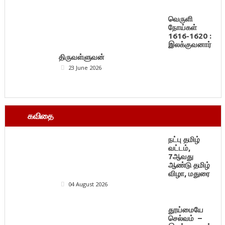
வெருளி
நோய்கள்
1616-1620 :
இலக்குவனார்
திருவள்ளுவன்
23 June 2026
கவிதை
நட்பு தமிழ்
வட்டம்,
7ஆவது
ஆண்டு தமிழ்
விழா, மதுரை
04 August 2026
தூய்மையே
செல்வம் –