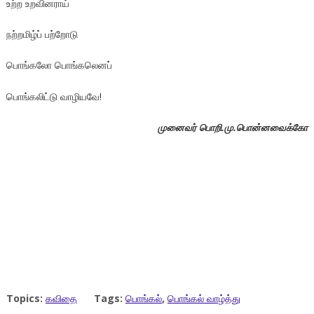
உற்ற உறவினராய்
நற்றமிழ்ப் பற்றோடு
பொங்கலோ பொங்கலெனப்
பொங்கலிட்டு வாழியவே!
முனைவர் பொறி.மு.பொன்னவைக்கோ
Topics:
கவிதை
Tags:
பொங்கல்
,
பொங்கல் வாழ்த்து