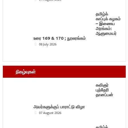
தமிழ்க்
காப்புக் கழகம்
– இணைய
அரங்கம்:
ஆளுமையர்
உரை 169 & 170 ; நூலரங்கம்
08 July 2026
நிகழ்வுகள்
கவிஞர்
புத்தேரி
தானப்பன்
அவர்களுக்குப் பாராட்டு விழா
07 August 2026
தமிழ்க்