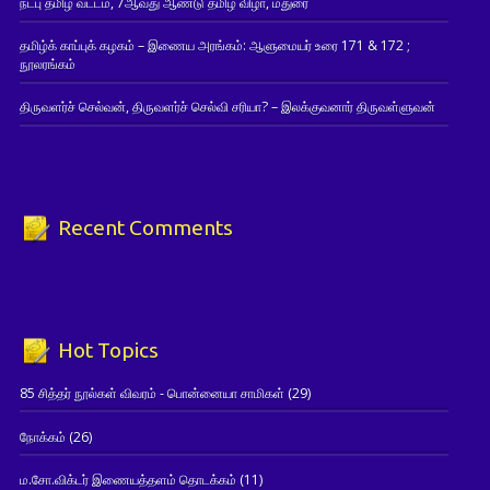
நட்பு தமிழ் வட்டம், 7ஆவது ஆண்டு தமிழ் விழா, மதுரை
தமிழ்க் காப்புக் கழகம் – இணைய அரங்கம்: ஆளுமையர் உரை 171 & 172 ;
நூலரங்கம்
திருவளர்ச் செல்வன், திருவளர்ச் செல்வி சரியா? – இலக்குவனார் திருவள்ளுவன்
Recent Comments
Hot Topics
85 சித்தர் நூல்கள் விவரம் - பொன்னையா சாமிகள்
(29)
நோக்கம்
(26)
ம.சோ.விக்டர் இணையத்தளம் தொடக்கம்
(11)