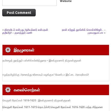
Website
«
திராவிடம் என்பது ஆரியல்லார் என்பதன்
நான் சற்றுத் தூங்கிக் கொள்கிறேன்.. –
குறியீடு! – குளத்தூர் மணி
முகமதுபாட்சா‬
»
இதழுரைகள்
தமிழைத் துரத்தும் பள்ளிக்கல்வித்துறை – இலக்குவனார் திருவள்ளுவன்
ஈழத்தமிழர்க்கு அனைத்து உரிமையும் வழங்குக! வேண்டா இரட்டை அளவுகோல்!
கலைச்சொற்கள்
வெருளி நோய்கள் 1616-1620 : இலக்குவனார் திருவள்ளுவன்
(வெருளி நோய்கள் 1611-1615 தொடர்ச்சி) வெருளி நோய்கள் 1616-1620 பரந்த சிந்தனை