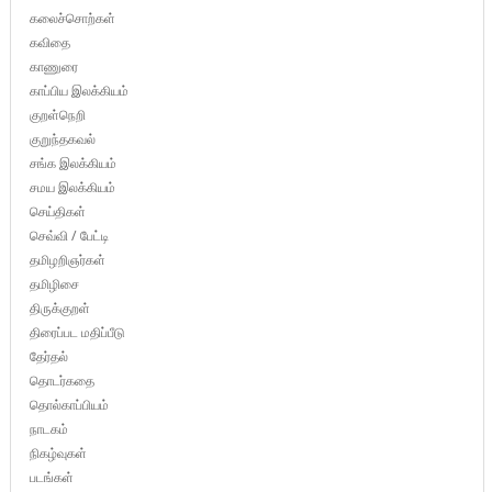
கலைச்சொற்கள்
கவிதை
காணுரை
காப்பிய இலக்கியம்
குறள்நெறி
குறுந்தகவல்
சங்க இலக்கியம்
சமய இலக்கியம்
செய்திகள்
செவ்வி / பேட்டி
தமிழறிஞர்கள்
தமிழிசை
திருக்குறள்
திரைப்பட மதிப்பீடு
தேர்தல்
தொடர்கதை
தொல்காப்பியம்
நாடகம்
நிகழ்வுகள்
படங்கள்