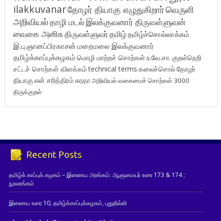
ilakkuvanar
தோழர் தியாகு எழுதுகிறார்
வெருளி
அறிவியல்
தாழி மடல்
இலக்குவனார் திருவள்ளுவன்
வைகை அனிசு
திருவள்ளுவர்
தமிழ்
தமிழ்ச்சொல்லாக்கம்
இ.பு.ஞானப்பிரகாசன்
மறைமலை இலக்குவனார்
தமிழ்க்காப்புக்கழகம்
மொழி மாற்றச் சொற்கள்
உ.வே.சா.
குறள்நெறி
சட்டச் சொற்கள் விளக்கம்
technical terms
கலைச்சொல்
தோழர்
தியாகு
என் சரித்திரம்
சுரதா
அறிவியல் வகைமைச் சொற்கள் 3000
திருக்குறள்
Recent Posts
தமிழ்க் காப்புக் கழகம் – இணைய அரங்கம்: ஆளுமையர் உரை 173 & 174 ;
நூலரங்கம்
இணைய உரை 10, தமிழ்க்காப்புக்கழகம், புதுதில்லி