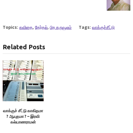
Topics:
கவிதை
,
தேர்தல்
,
பிற கருவூலம்
Tags:
வாக்குச்சீட்டு
Related Posts
வாக்குச் சீட்டு காகிதமா
? ஆயுதமா ? – இரவி
கல்யாணராமன்