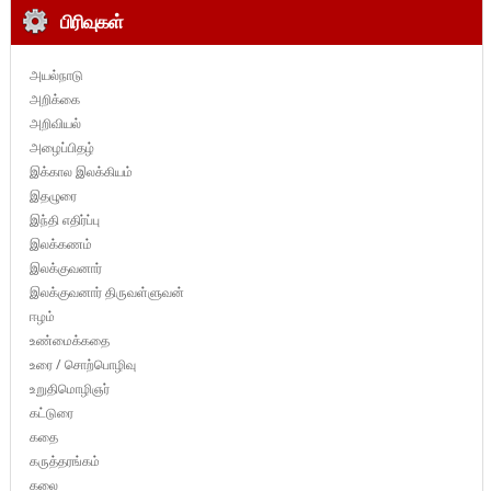
பிரிவுகள்
அயல்நாடு
அறிக்கை
அறிவியல்
அழைப்பிதழ்
இக்கால இலக்கியம்
இதழுரை
இந்தி எதிர்ப்பு
இலக்கணம்
இலக்குவனார்
இலக்குவனார் திருவள்ளுவன்
ஈழம்
உண்மைக்கதை
உரை / சொற்பொழிவு
உறுதிமொழிஞர்
கட்டுரை
கதை
கருத்தரங்கம்
கலை