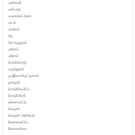
பணிமலர்
பண்பாடு
பயணக்கட்டுரை
பாடல்
பாவியம்
பிற
பிற கருவூலம்
புதினம்
புதினம்
பொன்மொழி
மருத்துவம்
மு.இராமகிருட்டிணன்
முகநூல்
மொழிபெயர்ப்பு
மொழிப்போர்
விளையாட்டு
வெருளி
வெருளி அறிவியல்
வேலைவாய்ப்பு
வேளாண்மை