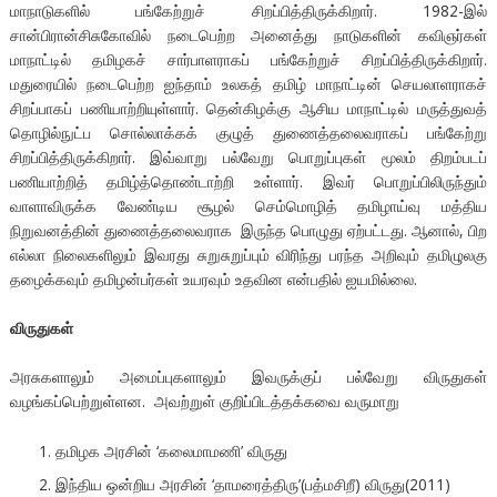
மாநாடுகளில் பங்கேற்றுச் சிறப்பித்திருக்கிறார். 1982-இல்
சான்பிரான்சிசுகோவில் நடைபெற்ற அனைத்து நாடுகளின் கவிஞர்கள்
மாநாட்டில் தமிழகச் சார்பாளராகப் பங்கேற்றுச் சிறப்பித்திருக்கிறார்.
மதுரையில் நடைபெற்ற ஐந்தாம் உலகத் தமிழ் மாநாட்டின் செயலாளராகச்
சிறப்பாகப் பணியாற்றியுள்ளார். தென்கிழக்கு ஆசிய மாநாட்டில் மருத்துவத்
தொழில்நுட்ப சொல்லாக்கக் குழுத் துணைத்தலைவராகப் பங்கேற்று
சிறப்பித்திருக்கிறார். இவ்வாறு பல்வேறு பொறுப்புகள் மூலம் திறம்படப்
பணியாற்றித் தமிழ்த்தொண்டாற்றி உள்ளார். இவர் பொறுப்பிலிருந்தும்
வாளாவிருக்க வேண்டிய சூழல் செம்மொழித் தமிழாய்வு மத்திய
நிறுவனத்தின் துணைத்தலைவராக இருந்த பொழுது ஏற்பட்டது. ஆனால், பிற
எல்லா நிலைகளிலும் இவரது சுறுசுறுப்பும் விரிந்து பரந்த அறிவும் தமிழுலகு
தழைக்கவும் தமிழன்பர்கள் உயரவும் உதவின என்பதில் ஐயமில்லை.
விருதுகள்
அரசுகளாலும் அமைப்புகளாலும் இவருக்குப் பல்வேறு விருதுகள்
வழங்கப்பெற்றுள்ளன. அவற்றுள் குறிப்பிடத்தக்கவை வருமாறு
தமிழக அரசின் ‘கலைமாமணி’ விருது
இந்திய ஒன்றிய அரசின் ‘தாமரைத்திரு’(பத்மசிறீ) விருது(2011)