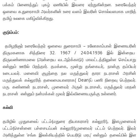
பக்கம் பிணைத்துப் புகழ் ஏணியில் இவரை ஏற்றுகின்றன. உரைவேந்தர்
ஒளவை சு.துரைசாமி அவர்களின் உரை வளம் இவரின் சொல்வளமாக மாறித்
தமிழ் உலகை மகிழ்விக்கிறது.
குடும்பம்:
தமிழறிஞர் உரைவேந்தர் ஒளவை துரைசாமி – உலோகாம்பாள் இணையரின்
திருமகனாக சித்திரை 32. 1967 / 24.04.1936 இல் இன்றைய
திருவண்ணாமலை (அன்றைய வடஆர்க்காடு) மாவட்டத்திலுள்ள செய்யாறு
என்னும் ஊரில் பிறந்தார். தமக்கை, மூன்று தங்கையர், நான்கு தம்பியர்
உடையவர். மனைவி குழந்தை நல மருத்துவர் தாரா நடராசன் அரசின்
மருத்துவக் கல்லூரித் தலைமையாளராக( Dean)ப் பணி நிறைவு பெற்றவர்.
மரு. கண்ணன் நடராசன், முனைவர் அருள் நடராசன், மருத்துவர் பரதன்
நடராசன் என்னும் நன்மக்கள் மூவர் இவ்விணையருக்கு உள்ளனர்.
கல்வி
தமிழில் முதுகலைப் பட்டம்(மதுரை தியாகராசர் கல்லூரி), இளமுனைவர்
பட்டம்(சென்னை பச்சையப்பன் கல்லூரி)முனைவர் பட்டம் பெற்றவர். இவர்
அளித்துள்ள ‘சங்க இலக்கியத்தில் பெயரிடு மரபு’ என்னும் தலைப்பில் இள