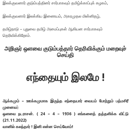
இலக்குவனார் குடும்பத்தினர் சார்பாகவும் தமிழ்க்காப்புக் கழகம்,
இலக்குவனார் இலக்கிய இணையம், அகரமுதல மின்னிதழ்,
தமிழ்நாடு – புதுவை தமிழ் அமைப்புகள் ஆகியன சார்பாகவும்
தெரிவிக்கிறோம்.
அறிஞர் ஒளவை குடும்பத்தார் தெரிவிக்கும் மறைவுச்
செய்தி
எந்தையும் இலமே !
ஆக்கமும் – ஊக்கமுமாக இருந்த எந்தையார் வையம் போற்றும் பத்மசிரீ
முனைவ
ர்
ஒளவை நடராசன். ( 24 – 4 – 1936 ) எங்களைத் தத்தளிக்க விட்டு
(21.11.2022)
வானில் கலந்தார் ! இனி என்ன செய்வோம்!