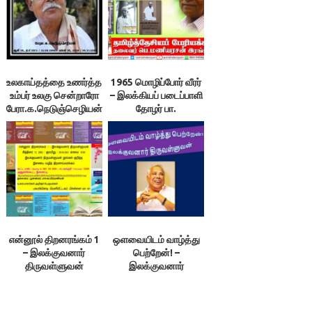
உலகாய்தத்தை உணர்த்த
1965 மொழிப்போர் வீரர்
உம்பர் உலகு சென்றாரோ
– இலக்கியப் படைப்பாளி
பேரா.க.நெடுஞ்செழியன்!
தோழர் பா.
செயப்பிரகாசம் மறைவு
பேரிழப்பு! – பெ.
மணியரசன் இரங்கல்!
என்னூல் திறனரங்கம் 1
ஒளவையிடம் வாழ்த்து
– இலக்குவனார்
பெற்றேன்! –
திருவள்ளுவன்
இலக்குவனார்
திருவள்ளுவன்