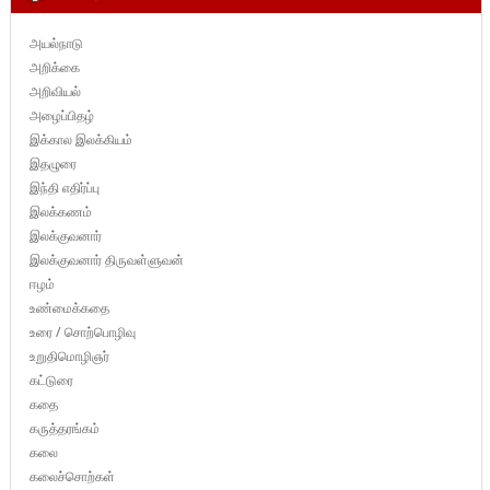
அயல்நாடு
அறிக்கை
அறிவியல்
அழைப்பிதழ்
இக்கால இலக்கியம்
இதழுரை
இந்தி எதிர்ப்பு
இலக்கணம்
இலக்குவனார்
இலக்குவனார் திருவள்ளுவன்
ஈழம்
உண்மைக்கதை
உரை / சொற்பொழிவு
உறுதிமொழிஞர்
கட்டுரை
கதை
கருத்தரங்கம்
கலை
கலைச்சொற்கள்