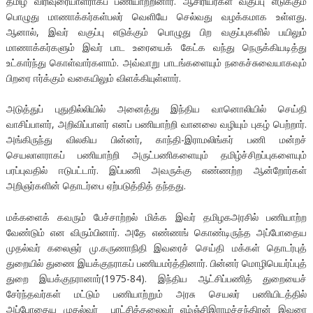
தமிழ் விரிவுரையாளராகப் பணியாற்றினார். ஆசிரியர்கள் வகுப்பு எடுக்கும்
பொழுது மாணாக்கர்கள்பலர் வெளியே செல்வது வழக்கமாக உள்ளது.
ஆனால், இவர் வகுப்பு எடுக்கும் பொழுது பிற வகுப்புகளில் பயிலும்
மாணாக்கர்களும் இவர் பாட உரையைக் கேட்க வந்து நெருக்கியடித்து
உட்கார்ந்து கொள்வார்களாம். அவ்வாறு பாடங்களையும் நகைச்சுவையாகவும்
பிறரை ஈர்க்கும் வகையிலும் விளக்கியுள்ளார்.
அடுத்துப் புதுதில்லியில் அனைத்து இந்திய வானொலியில் செய்தி
வாசிப்பாளர், அறிவிப்பாளர் எனப் பணியாற்றி வானலை வழியும் புகழ் பெற்றார்.
அங்கிருந்து விலகிய பின்னர், காந்தி-இராமலிங்கர் பணி மன்றச்
செயலாளராகப் பணியாற்றி அருட்பணிகளையும் தமிழ்ச்சிறப்புகளையும்
பரப்புவதில் ஈடுபட்டார். இப்பணி அவருக்கு எண்ணற்ற ஆன்றோர்கள்
அறிஞர்களின் தொடர்பை ஏற்படுத்தித் தந்தது.
மக்களைக் கவரும் பேச்சாற்றல் மிக்க இவர் தமிழகஅரசில் பணியாற்ற
வேண்டும் என விரும்பினார். அதே எண்ணங் கொண்டிருந்த அப்போதைய
முதல்வர் கலைஞர் மு.கருணாநிதி இவரைச் செய்தி மக்கள் தொடர்புத்
துறையில் துணை இயக்குநராகப் பணியமர்த்தினார். பின்னர் மொழிபெயர்ப்புத்
துறை இயக்குநரானார்(1975-84). இந்திய ஆட்சிப்பணித் துறையைச்
சேர்ந்தவர்கள் மட்டும் பணியாற்றும் அரசு செயலர் பணியிடத்தில்
அப்போதைய முதல்வர் புரட்சித்தலைவர் எம்ஞ்சிஇராமச்சந்திரன் இவரை