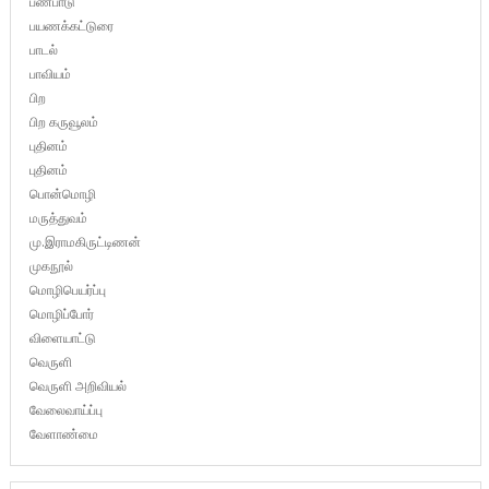
பண்பாடு
பயணக்கட்டுரை
பாடல்
பாவியம்
பிற
பிற கருவூலம்
புதினம்
புதினம்
பொன்மொழி
மருத்துவம்
மு.இராமகிருட்டிணன்
முகநூல்
மொழிபெயர்ப்பு
மொழிப்போர்
விளையாட்டு
வெருளி
வெருளி அறிவியல்
வேலைவாய்ப்பு
வேளாண்மை