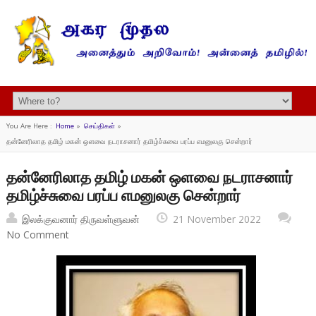
You Are Here :
Home
»
செய்திகள்
»
தன்னேரிலாத தமிழ் மகன் ஒளவை நடராசனார் தமிழ்ச்சுவை பரப்ப எமனுலகு சென்றார்
தன்னேரிலாத தமிழ் மகன் ஒளவை நடராசனார்
தமிழ்ச்சுவை பரப்ப எமனுலகு சென்றார்
இலக்குவனார் திருவள்ளுவன்
21 November 2022
No Comment