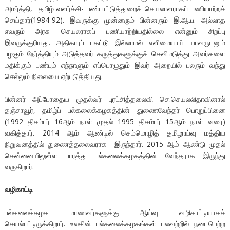
அமர்த்தி, தமிழ் வளர்ச்சி- பண்பாட்டுத்துறைச் செயலாளராகப் பணியாற்றச்
செய்தார்(1984-92). இவருக்கு முன்னரும் பின்னரும் இ.ஆ.ப. அல்லாத
எவரும் அரசு செயலராகப் பணியாற்றியதில்லை என்னும் சிறப்பு
இவருக்குரியது. அதிகாரப் பகட்டு இல்லாமல் எளிமையாய் யாவருடனும்
பழகும் நேர்த்தியும் அடுத்தவர் கருத்துகளுக்குச் செவிமடுத்து அவர்களை
மதிக்கும் பண்பும் எந்நாளும் எப்பொழுதும் இவர் அறையில் பலரும் வந்து
செல்லும் நிலையை ஏற்படுத்தியது.
பின்னர் அப்போதைய முதல்வர் புரட்சித்தலைவி செ.செயலலிதாவினால்
தஞ்சாவூர், தமிழ்ப் பல்கலைக்கழகத்தின் துணைவேந்தர் பொறுப்பினை
(1992 திசம்பர் 16ஆம் நாள் முதல் 1995 திசம்பர் 15ஆம் நாள் வரை)
வகித்தார். 2014 ஆம் ஆண்டில் செம்மொழித் தமிழாய்வு மத்திய
நிறுவனத்தில் துணைத்தலைவராக இருந்தார். 2015 ஆம் ஆண்டு முதல்
சென்னையிலுள்ள பாரத்து பல்கலைக்கழகத்தின் வேந்தராக இருந்து
வருகிறார்.
வழிகாட்டி
பல்கலைக்கழக மாணவர்களுக்கு ஆய்வு வழிகாட்டியாகச்
செயல்பட்டிருக்கிறார். உலகின் பல்கலைக்கழகங்கள் பலவற்றில் நடைபெற்ற