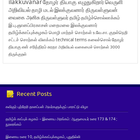
ilakkuvanar
தோழர் தியாகு எழுதுகிறார்
வெருளி
அறிவியல்
தாழி மடல்
இலக்குவனார் திருவள்ளுவன்
வைகை அனிசு
திருவள்ளுவர்
தமிழ்
தமிழ்ச்சொல்லாக்கம்
இ.பு.ஞானப்பிரகாசன்
மறைமலை இலக்குவனார்
தமிழ்க்காப்புக்கழகம்
மொழி மாற்றச் சொற்கள்
உ.வே.சா.
குறள்நெறி
சட்டச் சொற்கள் விளக்கம்
technical terms
கலைச்சொல்
தோழர்
தியாகு
என் சரித்திரம்
சுரதா
அறிவியல் வகைமைச் சொற்கள் 3000
திருக்குறள்
Recent Posts
கவிஞர் புத்தேரி தானப்பன் அவர்களுக்குப் பாராட்டு விழா
தமிழ்க் காப்புக் கழகம் – இணைய அரங்கம்: ஆளுமையர் உரை 173 & 174 ;
நூலரங்கம்
இணைய உரை 10, தமிழ்க்காப்புக்கழகம், புதுதில்லி