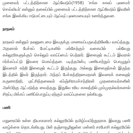
முனைவர் பட்டத்திற்கான ஆய்வேடும்(1958) ‘சங்க காலப் புலமைச்
செவ்வியர்’ என்னும் தலைப்பில் முனைவர் பட்டத்திற்கான ஆய்வேடும் இவரின்
சங்க இலக்கிய ஈடுபாட்டையும் ஆய்வுப் புலமையையும் உணர்த்துவன.
நாநலம்
நாநலம் என்னும் நலனுடைமை இவருக்கு மாணவப்பருவத்திலேயே வாய்த்தது.
அதனால் பேச்சுப் போட்டிகளில் பங்கேற்கும் வகையில் பல்வேறு
கல்லூரிகளுக்கும் செல்லும் வாய்ப்பைப் பெற்றார். இளைஞர் கூட்டம் இவரால்
ஈர்க்கப்பட்டு இவரை மொய்த்தன. படித்தபின்பு பணியாற்றும் பொழுதும்
இவரைச் சுற்றி இளைஞர் கூட்டம் இருந்தது. அல்லது இளைஞர்கள் இருந்த
இடத்தில் இவர் இருந்தார். அந்தப் பேச்சுத்திறமைதான் இவரைக் கலைஞர்
கருணாநிதி, புரட்சித்தலைவர் எம்ஞ்சிராமச்சந்திரன் முதலானவர்களின்
அன்பிற்கு ஆட்படுத்த வைத்தது. இதுவே உரிய காலத்தில் மும்முதல்வர்களால்
சிறப்பு மிக்கப் பணிப்பொறுப்பு ஏற்கும் வாய்ப்புகளை நல்கியது.
பணி
மதுரையில் உள்ள தியாகராசர் கல்லூரியில் தமிழ்ப்பயிற்றுநராக இவரது பணி
வாழ்க்கை தொடங்கியது. பின் தஞ்சாவூரிலுள்ள மன்னர் சரபோசி கல்லூரியில்