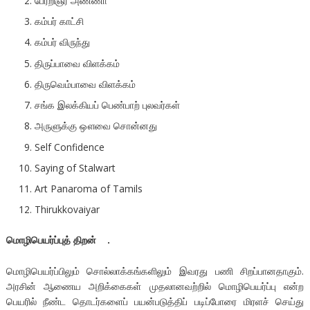
பேரறிஞர் அண்ணா
கம்பர் காட்சி
கம்பர் விருந்து
திருப்பாவை விளக்கம்
திருவெம்பாவை விளக்கம்
சங்க இலக்கியப் பெண்பாற் புலவர்கள்
அருளுக்கு ஔவை சொன்னது
Self Confidence
Saying of Stalwart
Art Panaroma of Tamils
Thirukkovaiyar
மொழிபெயர்ப்புத் திறன் .
மொழிபெயர்ப்பிலும் சொல்லாக்கங்களிலும் இவரது பணி சிறப்பானதாகும்.
அரசின் ஆணைய அறிக்கைகள் முதலானவற்றில் மொழிபெயர்ப்பு என்ற
பெயரில் நீண்ட தொடர்களைப் பயன்படுத்திப் படிப்போரை மிரளச் செய்து