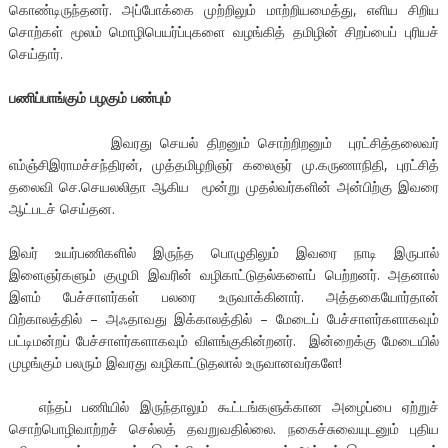
கொண்டிருந்தனர். அப்போக்கை முற்றிலும் மாற்றியமைத்து, எளிய சிறிய
சொற்கள் மூலம் மொழிபெயர்ப்புகளை வழங்கித் தமிழின் சிறப்பைப் புரியச்
செய்தார்.
பணிப்பாங்கும் பழகும் பண்பும்
இவரது செயல் திறனும் சொற்றிறனும் புரட்சித்தலைவர்
எம்ஞ்சிஇராமச்சந்திரன், முத்தமிழறிஞர் கலைஞர் மு.கருணாநிதி, புரட்சித்
தலைவி செ.செயலலிதா ஆகிய மூன்று முதல்வர்களின் அன்பிற்கு இவரை
ஆட்படச் செய்தன.
இவர் உயர்பணிகளில் இருந்த பொழுதிலும் இவரை நாடி இருபால்
இளைஞர்களும் குழுமி இவரின் வழிகாட்டுதல்களைப் பெற்றனர். அதனால்
இளம் பேச்சாளர்கள் பலரை உருவாக்கினார். அத்தகையோர்தான்
பிற்காலத்தில் – அஃதாவது இக்காலத்தில் – மேடைப் பேச்சாளர்களாகவும்
பட்டிமன்றப் பேச்சாளர்களாகவும் விளங்குகின்றனர். இன்றைக்கு மேடையில்
முழங்கும் பலரும் இவரது வழிகாட்டுதலால் உருவானவர்களே!
எந்தப் பணியில் இருந்தாலும் கூட்டங்களுக்கான அழைப்பை ஏற்றுச்
சொற்பொழிவாற்றச் செல்லத் தவறுவதில்லை. நகைச்சுவையுடனும் புதிய