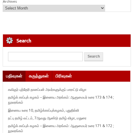
Archives
Search
பதிவுகள்
கருத்துகள்
பிரிவுகள்
கவிஞர் புத்தேரி தானப்பன் அவர்களுக்குப் பாராட்டு விழா
தமிழ்க் காப்புக் கழகம் – இணைய அரங்கம்: ஆளுமையர் உரை 173 & 174 ;
நூலரங்கம்
இணைய உரை 10, தமிழ்க்காப்புக்கழகம், புதுதில்லி
நட்பு தமிழ் வட்டம், 7ஆவது ஆண்டு தமிழ் விழா, மதுரை
தமிழ்க் காப்புக் கழகம் – இணைய அரங்கம்: ஆளுமையர் உரை 171 & 172 ;
நூலரங்கம்