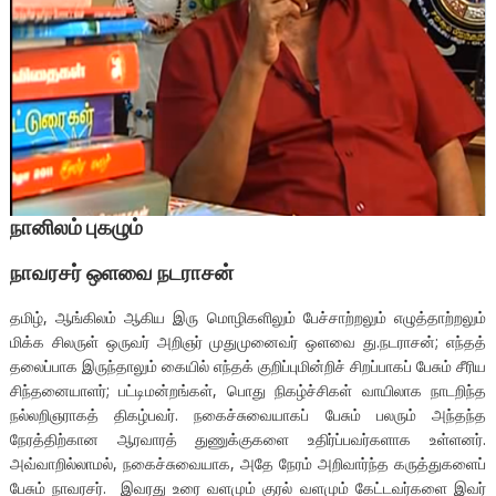
நானிலம் புகழும்
நாவரசர் ஒளவை நடராசன்
தமிழ், ஆங்கிலம் ஆகிய இரு மொழிகளிலும் பேச்சாற்றலும் எழுத்தாற்றலும்
மிக்க சிலருள் ஒருவர் அறிஞர் முதுமுனைவர் ஒளவை து.நடராசன்; எந்தத்
தலைப்பாக இருந்தாலும் கையில் எந்தக் குறிப்புமின்றிச் சிறப்பாகப் பேசும் சீரிய
சிந்தனையாளர்; பட்டிமன்றங்கள், பொது நிகழ்ச்சிகள் வாயிலாக நாடறிந்த
நல்லறிஞராகத் திகழ்பவர். நகைச்சுவையாகப் பேசும் பலரும் அந்தந்த
நேரத்திற்கான ஆரவாரத் துணுக்குகளை உதிர்ப்பவர்களாக உள்ளனர்.
அவ்வாறில்லாமல், நகைச்சுவையாக, அதே நேரம் அறிவார்ந்த கருத்துகளைப்
பேசும் நாவரசர். இவரது உரை வளமும் குரல் வளமும் கேட்டவர்களை இவர்