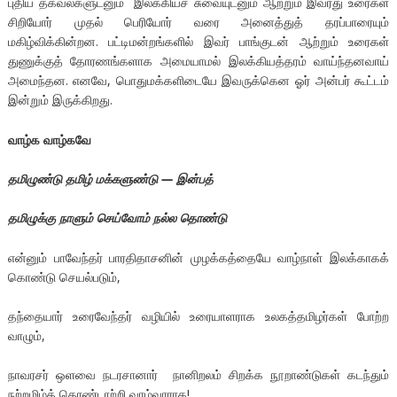
புதிய தகவல்களுடனும் இலக்கியச் சுவையுடனும் ஆற்றும் இவரது உரைகள்
சிறியோர் முதல் பெரியோர் வரை அனைத்துத் தரப்பாரையும்
மகிழ்விக்கின்றன. பட்டிமன்றங்களில் இவர் பாங்குடன் ஆற்றும் உரைகள்
துணுக்குத் தோரணங்களாக அமையாமல் இலக்கியத்தரம் வாய்ந்தனவாய்
அமைந்தன. எனவே, பொதுமக்களிடையே இவருக்கென ஓர் அன்பர் கூட்டம்
இன்றும் இருக்கிறது.
வாழ்க வாழ்கவே
தமிழுண்டு தமிழ் மக்களுண்டு — இன்பத்
தமிழுக்கு நாளும் செய்வோம் நல்ல தொண்டு
என்னும் பாவேந்தர் பாரதிதாசனின் முழக்கத்தையே வாழ்நாள் இலக்காகக்
கொண்டு செயல்படும்,
தந்தையார் உரைவேந்தர் வழியில் உரையாளராக உலகத்தமிழர்கள் போற்ற
வாழும்,
நாவரசர் ஒளவை நடரசானார் நானிறலம் சிறக்க நூறாண்டுகள் கடந்தும்
நற்றமிழ்த் தொண்டாற்றி வாழ்வாராக!