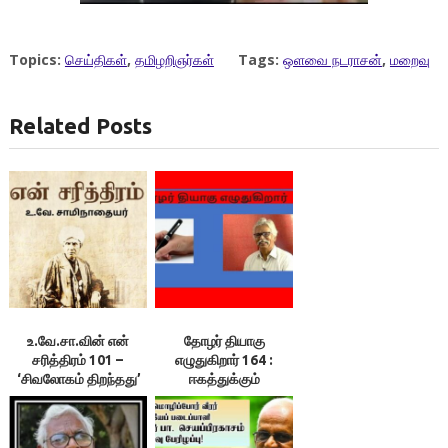
Topics:
செய்திகள்
,
தமிழறிஞர்கள்
Tags:
ஒளவை நடராசன்
,
மறைவு
Related Posts
உ.வே.சா.வின் என்
தோழர் தியாகு
சரித்திரம் 101 –
எழுதுகிறார் 164 :
‘சிவலோகம் திறந்தது’
ஈகத்துக்கும்
வீரத்துக்கும்
இலக்கணமாய் வாழ்ந்த
புலவர் 4.￼