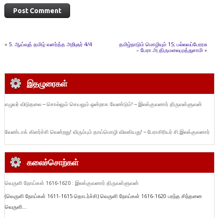
«
5. ஆய்வுத் தமிழ் வளர்த்த அறிஞர் 4/4
தமிழ்நாடும் மொழியும் 15; பல்லவப்பேரரசு
– பேரா.அ.திருமலைமுத்துசாமி
»
இதழுரைகள்
எழுவர் விடுதலை – சொல்லும் செயலும் ஒன்றாக வேண்டும்! – இலக்குவனார் திருவள்ளுவன்
வேண்டாக் கிளர்ச்சி வென்றது! விரும்பும் தாய்மொழி விலகியது! – பேராசிரியர் சி.இலக்குவனார்
கலைச்சொற்கள்
வெருளி நோய்கள் 1616-1620 : இலக்குவனார் திருவள்ளுவன்
(வெருளி நோய்கள் 1611-1615 தொடர்ச்சி) வெருளி நோய்கள் 1616-1620 பரந்த சிந்தனை
வெருளி...