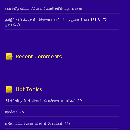
நட்பு தமிழ் வட்டம், 7ஆவது ஆண்டு தமிழ் விழா, மதுரை
தமிழ்க் காப்புக் கழகம் – இணைய அரங்கம்: ஆளுமையர் உரை 171 & 172 ;
நூலரங்கம்
Recent Comments
Hot Topics
85 சித்தர் நூல்கள் விவரம் - பொன்னையா சாமிகள்
(29)
நோக்கம்
(26)
ம.சோ.விக்டர் இணையத்தளம் தொடக்கம்
(11)