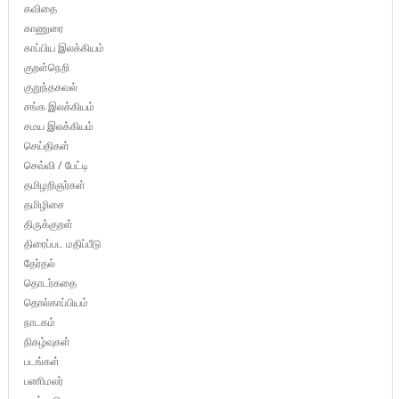
கவிதை
காணுரை
காப்பிய இலக்கியம்
குறள்நெறி
குறுந்தகவல்
சங்க இலக்கியம்
சமய இலக்கியம்
செய்திகள்
செவ்வி / பேட்டி
தமிழறிஞர்கள்
தமிழிசை
திருக்குறள்
திரைப்பட மதிப்பீடு
தேர்தல்
தொடர்கதை
தொல்காப்பியம்
நாடகம்
நிகழ்வுகள்
படங்கள்
பணிமலர்