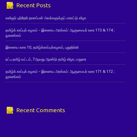
Recent Posts
கவிஞர் புத்தேரி தானப்பன் அவர்களுக்குப் பாராட்டு விழா
தமிழ்க் காப்புக் கழகம் – இணைய அரங்கம்: ஆளுமையர் உரை 173 & 174 ;
நூலரங்கம்
இணைய உரை 10, தமிழ்க்காப்புக்கழகம், புதுதில்லி
நட்பு தமிழ் வட்டம், 7ஆவது ஆண்டு தமிழ் விழா, மதுரை
தமிழ்க் காப்புக் கழகம் – இணைய அரங்கம்: ஆளுமையர் உரை 171 & 172 ;
நூலரங்கம்
Recent Comments