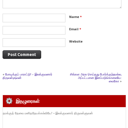
Name
*
Email
*
Website
«
மோடிக்குப் பாராட்டு! – இலக்குவனார்
சிங்கள அரசு செய்தது போர்க்குற்றமல்ல,
திருவள்ளுவன்
அப்பட்டமான இனப்படுகொலையே:
வைகோ
»
இதழுரைகள்
நமக்குத் தேவை மனிதநேயக்கல்வியே! – இலக்குவனார் திருவள்ளுவன்