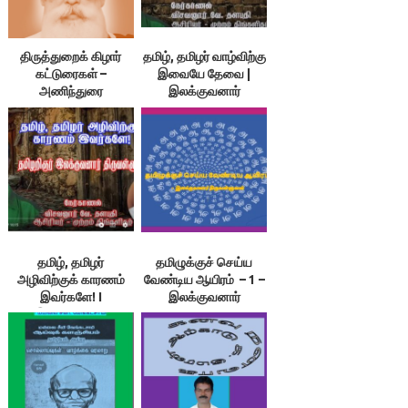
திருத்துறைக் கிழார்
தமிழ், தமிழர் வாழ்விற்கு
கட்டுரைகள் –
இவையே தேவை |
அணிந்துரை
இலக்குவனார்
திருவள்ளுவன் |
விசவனூர் வே. தளபதி
தமிழ், தமிழர்
தமிழுக்குச் செய்ய
அழிவிற்குக் காரணம்
வேண்டிய ஆயிரம் – 1 –
இவர்களே! I
இலக்குவனார்
இலக்குவனார்
திருவள்ளுவன்
திருவள்ளுவன்