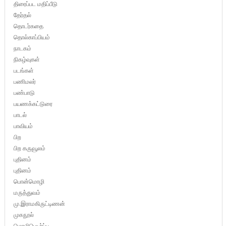
திரைப்பட மதிப்பீடு
தேர்தல்
தொடர்கதை
தொல்காப்பியம்
நாடகம்
நிகழ்வுகள்
படங்கள்
பணிமலர்
பண்பாடு
பயணக்கட்டுரை
பாடல்
பாவியம்
பிற
பிற கருவூலம்
புதினம்
புதினம்
பொன்மொழி
மருத்துவம்
மு.இராமகிருட்டிணன்
முகநூல்
மொழிபெயர்ப்பு