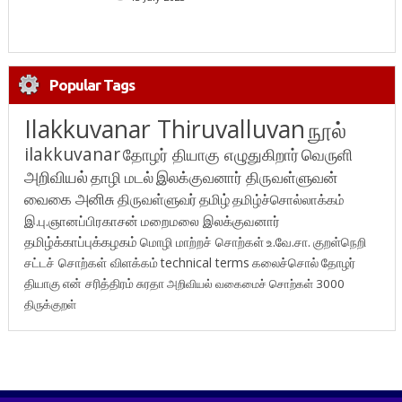
Popular Tags
Ilakkuvanar Thiruvalluvan
நூல்
ilakkuvanar
தோழர் தியாகு எழுதுகிறார்
வெருளி
அறிவியல்
தாழி மடல்
இலக்குவனார் திருவள்ளுவன்
வைகை அனிசு
திருவள்ளுவர்
தமிழ்
தமிழ்ச்சொல்லாக்கம்
இ.பு.ஞானப்பிரகாசன்
மறைமலை இலக்குவனார்
தமிழ்க்காப்புக்கழகம்
மொழி மாற்றச் சொற்கள்
உ.வே.சா.
குறள்நெறி
சட்டச் சொற்கள் விளக்கம்
technical terms
கலைச்சொல்
தோழர்
தியாகு
என் சரித்திரம்
சுரதா
அறிவியல் வகைமைச் சொற்கள் 3000
திருக்குறள்