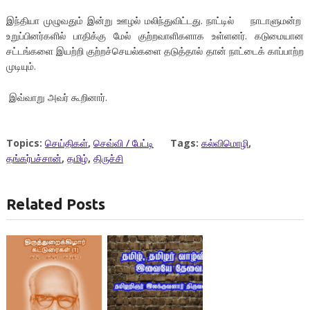
இந்தியா முழுவதும் இன்று ஊழல் மலிந்துவிட்டது. நாட்டில் நாடாளுமன்ற
உறுப்பினர்களில் பாதிக்கு மேல் குற்றவாளிகளாக உள்ளனர். கடுமையான
சட்டங்களை இயற்றி குற்றச்செயல்களை தடுத்தால் தான் நாட்டைக் காப்பாற்ற
முடியும்.
இவ்வாறு அவர் கூறினார்.
Topics:
செய்திகள்
,
செவ்வி / பேட்டி
Tags:
கல்விமொழி
,
தங்கர்பச்சான்
,
தமிழ்
,
திருச்சி
Related Posts