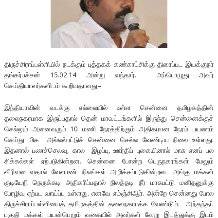
திருச்சிராப்பள்ளியில் நடக்கும் புத்தகக் கண்காட்சிக்கு திரைப்பட இயக்குநர்
தங்கர்பச்சன் 15.02.14 அன்று வந்தார். அப்பொழுது அவர்
செய்தியாளர்களிடம் கூறியதாவது–
இந்தியாவின் வடக்கு எல்லையில் உள்ள சென்னை தமிழகத்தின்
தலைநகரமாக இருப்பதால் தென் மாவட்டங்களில் இருந்து சென்னைக்குச்
செல்லும் அனைவரும் 10 மணி நேரத்திற்கும் அதிகமான நேரம் பயணம்
செய்து மிக அல்லல்பட்டுச் சென்னை செல்ல வேண்டிய நிலை உள்ளது.
இதனால் பணச்செலவு, கால இழப்பு, ஊர்திப் புகையினால் மாசு எனப் பல
சிக்கல்கள் ஏற்படுகின்றன. சென்னை போன்ற பெருநகரங்கள் மேலும்
விரிவடைவதால் வேளாண் நிலங்கள் அழிக்கப்படுகின்றன. அங்கு மக்கள்
குடியேறி நெருக்கடி அதிகரிப்பதால் நிலத்தடி நீர் மாசுபட்டு மனிதனுக்கு
பேரழிவு ஏற்பட வாய்ப்பு உள்ளது. எனவே எம்ஞ்சிஆர். அன்றே சென்னது போல
திருச்சிராப்பள்ளியைத் தமிழகத்தின் தலைநகராக்க வேண்டும். அந்தந்தப்
பகுதி மக்கள் பயன்பெறும் வகையில் அவர்கள் வேறு இடத்துக்கு இடம்