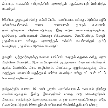
பெயராத வகையில் தமிழகத்தின் அனைத்துப் பகுதிகளையும் மேம்படுத்த
வேண்டும்.
இந்தியா முழுவதும் இன்று கல்வி பெரிய வணிகமாக உள்ளது. ஆங்கில வழிப்
பள்ளிக்கூடங்களில் மாணவ– மாணவிகள் தமிழில் பேசினால்
தண்டத்தொகை விதிக்கப்படுகிறது. இது கடும் கண்டனத்துக்குரியது.
ஒவ்வொரு மனிதனையும் அவனது சிந்தனையை வெளிப்படுத்த மொழி
முதன்மையாக உள்ளது. அனைத்துக் கல்விக் கூடங்களிலும் தமிழ்
மொழிக்கு முதன்மை அளிக்க வேண்டும்.
தமிழில் படித்தவர்களுக்கு வேலை வாய்ப்பில் கூடுதல் சலுகை என்று அரசு
அறிவிக்க வேண்டும். அரசு ஊழியர்களின் குழந்தைகள் அரசு பள்ளியில்தான்
படிக்க வேண்டும், அரசு ஊழியர்கள், அவர்களது குழந்தைகளுக்கு அரசு
மருத்துவ மனையில் மருத்துவம் பார்க்க வேண்டும் என்று கட்டாயச் சட்டம்
கொண்டு வரவேண்டும்.
தமிழகத்தில் காலை 10 மணி முதலே அரசின்சாராயக் கடைகள் திறந்து
வைக்கப்படுவதால் இன்று இளைஞர்கள் பாதை மாறி செல்கிறார்கள்.
அவர்கள் சிந்திக்கும் திறனற்றவர்களாக மாறும் நிலை ஏற்பட்டுள்ளது. இதே
நிலை தொடர்ந்தால் இளைஞர்கள் எதிர்காலம் கேள்விக்குறியாகி உள்ளது.