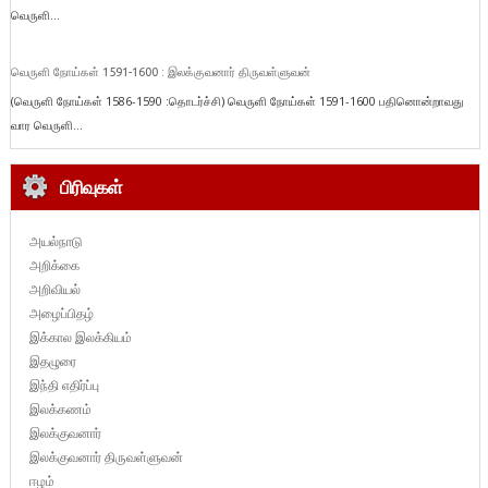
வெருளி...
வெருளி நோய்கள் 1591-1600 : இலக்குவனார் திருவள்ளுவன்
(வெருளி நோய்கள் 1586-1590 :தொடர்ச்சி) வெருளி நோய்கள் 1591-1600 பதினொன்றாவது
வார வெருளி...
பிரிவுகள்
அயல்நாடு
அறிக்கை
அறிவியல்
அழைப்பிதழ்
இக்கால இலக்கியம்
இதழுரை
இந்தி எதிர்ப்பு
இலக்கணம்
இலக்குவனார்
இலக்குவனார் திருவள்ளுவன்
ஈழம்