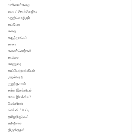
உண்மைக்கதை
உரை / சொற்பொழிவு
உறுதிமொழிஞர்
கட்டுரை
கதை
கருத்தரங்கம்
கலை
கலைச்சொற்கள்
கவிதை
காணுரை
காப்பிய இலக்கியம்
குறள்நெறி
குறுந்தகவல்
சங்க இலக்கியம்
சமய இலக்கியம்
செய்திகள்
செவ்வி / பேட்டி
தமிழறிஞர்கள்
தமிழிசை
திருக்குறள்