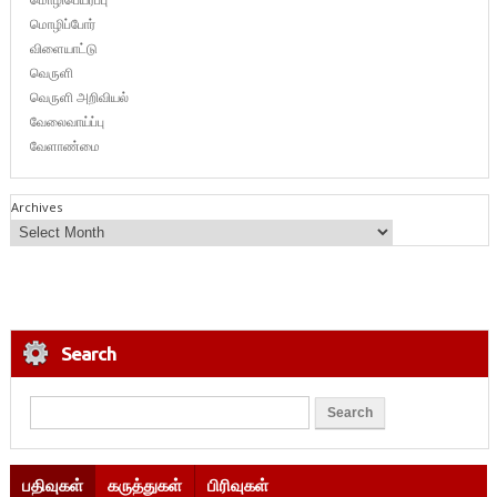
மொழிப்போர்
விளையாட்டு
வெருளி
வெருளி அறிவியல்
வேலைவாய்ப்பு
வேளாண்மை
Archives
Search
பதிவுகள்
கருத்துகள்
பிரிவுகள்