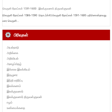
வெருளி நோய்கள் 1591-1600 : இலக்குவனார் திருவள்ளுவன்
(வெருளி நோய்கள் 1586-1590 :தொடர்ச்சி) வெருளி நோய்கள் 1591-1600 பதினொன்றாவது
வார வெருளி...
பிரிவுகள்
அயல்நாடு
அறிக்கை
அறிவியல்
அழைப்பிதழ்
இக்கால இலக்கியம்
இதழுரை
இந்தி எதிர்ப்பு
இலக்கணம்
இலக்குவனார்
இலக்குவனார் திருவள்ளுவன்
ஈழம்
உண்மைக்கதை