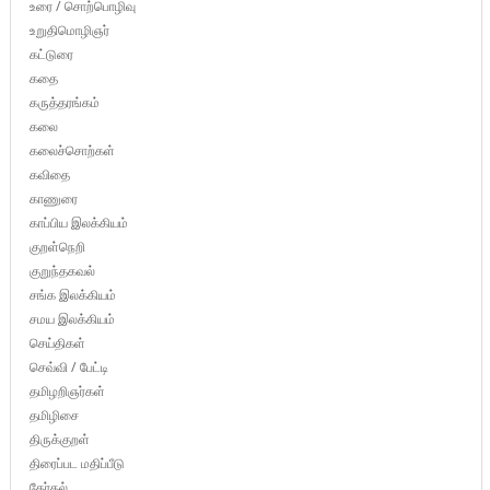
உரை / சொற்பொழிவு
உறுதிமொழிஞர்
கட்டுரை
கதை
கருத்தரங்கம்
கலை
கலைச்சொற்கள்
கவிதை
காணுரை
காப்பிய இலக்கியம்
குறள்நெறி
குறுந்தகவல்
சங்க இலக்கியம்
சமய இலக்கியம்
செய்திகள்
செவ்வி / பேட்டி
தமிழறிஞர்கள்
தமிழிசை
திருக்குறள்
திரைப்பட மதிப்பீடு
தேர்தல்