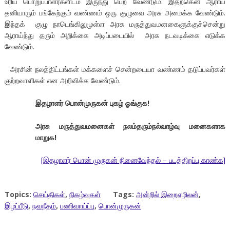
உரிய பொறுப்பாளர்களிடம் இருந்து பெற வேண்டும். இதற்கென ஆராய
தனியாரும் பங்கேற்கும் வண்ணம் ஒரு குழுவை அரசு அமைக்க வேண்டும்.
இந்தக் குழு நாடெங்கிலுமுள்ள அரசு மருத்துவமனகைளுக்குச்சென்று
ஆராய்ந்து தரும் அறிக்கை அடிப்படையில் அரசு நடவடிக்கை எடுக்க
வேண்டும்.
அரசின் நலத்திட்டங்கள் மக்களைச் சென்றடையா வண்ணம் தடுப்பவர்கள்
குற்றவாளிகள் என அறிவிக்க வேண்டும்.
இதழாளர் பொன்முருகன் புகழ் ஓங்குக!
அரசு மருத்துவமனைகள் நலம்தரும்நல்வாழ்வு மனைகளாக
மாறுக!
[இதழாளர் பொன் முருகன் நினைவேந்தல் – படத்திறப்பு காண்க]
Topics:
செய்திகள்
,
நிகழ்வுகள்
Tags:
அன்றில் இறைஎழிலன்
,
இழப்பீடு
,
நவநீதம்
,
பணிவாய்ப்பு
,
பொன்முருகன்