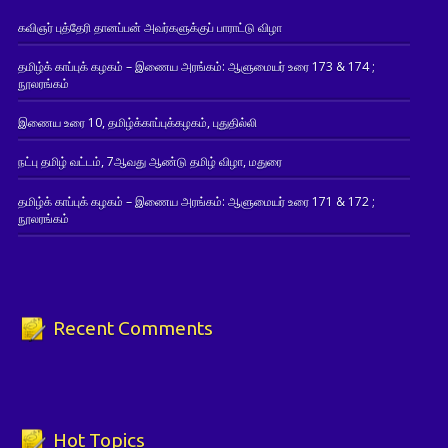
கவிஞர் புத்தேரி தானப்பன் அவர்களுக்குப் பாராட்டு விழா
தமிழ்க் காப்புக் கழகம் – இணைய அரங்கம்: ஆளுமையர் உரை 173 & 174 ;
நூலரங்கம்
இணைய உரை 10, தமிழ்க்காப்புக்கழகம், புதுதில்லி
நட்பு தமிழ் வட்டம், 7ஆவது ஆண்டு தமிழ் விழா, மதுரை
தமிழ்க் காப்புக் கழகம் – இணைய அரங்கம்: ஆளுமையர் உரை 171 & 172 ;
நூலரங்கம்
Recent Comments
Hot Topics