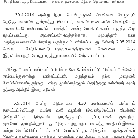
இந்தியன் பத்திரிகையாளர் சங்கத் தலைவர் ஆகத் தொண்டாற்றி யவர்.
30.4.2014 அன்று இரா. பொன்முருகன் சென்னை சோழவரம்
நெடுஞ்சாலையில் துள்ளுந்து (மோட்டார் சைகிள்)வண்டியில் சென்றபோது
மாலை 6.30 மணியளவில் பாலத்தில் வண்டி மோதி மிகவும் வலுத்த அடி
ஏற்பட்டுவிட்டது. அவசரப்பண்டுவத்திற்காக, அம்பத்தூர் நிலா
மருத்துவமனையில் சேர்த்து மருத்துவம் பார்க்கப்பட்டது. பின்னர் 2.05.2014
அன்று மேற்கொண்டு மருத்துவத்திற்காகச் சென்னை அரசு
(இராசிவ்காந்தி) பொது மருத்துவமனையில் சேர்க்கப்பட்டார்.
அங்கு அவசப் பண்டுவப் பிரிவில் உடனே சேர்க்கப்பட்டு, பின்னர் அங்கேயே
நரம்பியல்துறைக்கு மாற்றப்பட்டார். மருத்துவம் நல்ல முறையில்
போய்க்கொண்டிருந்தது; சற்று முன்னேற்றமும் தெரிந்தது; என்கிறார் அவர்
தந்தை அன்றில் இறை எழிலன்.
5.5.2014 அன்று அதிகாலை 4.30 மணியளவில் மின்சாரம்
தடைப்பட்டுவிட்டது. உடனே வளி வழங்கி (வெண்டிலேட்டர்) இயக்கம்
நின்றுவிட்டது. இதனால், நாடித்துடிப்பும் படிப்படியாகக் குறைந்து
மூச்சோட்டமும் நின்றுவிட்டது. அங்கு மாற்று ஏற்பாடாக எந்த வசதியும் இல்லை
என்று சொல்லிவிட்டார்கள். உயிர் போய்விட்டது. அங்குள்ள மருத்துவர்கள்
இரண்டு நாள்களாக மருத்துவமனைக்கு வரவில்லை. அங்கு
செவிலியர்கள்