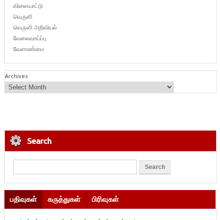
விளையாட்டு
வெருளி
வெருளி அறிவியல்
வேலைவாய்ப்பு
வேளாண்மை
Archives
Search
பதிவுகள்
கருத்துகள்
பிரிவுகள்