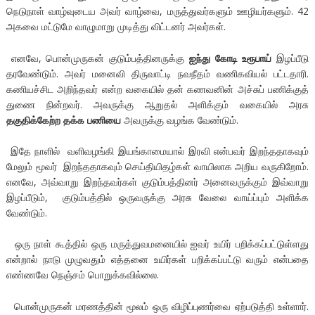
நெடுநாள் வாழ்வுடைய அவர் வாழ்வை, மருத்துவர்களும் ஊழியர்களும். 42
அகவை மட்டுமே வாழுமாறு முடித்து விட்டனர் அவர்கள்.
எனவே, பொன்முருகன் குடும்பத்தினருக்கு
ஐந்து கோடி உரூபாய்
இழப்பீடு
தரவேண்டும். அவர் மனைவி திருவாட்டி நவநீதம் வணிகவியல் பட்டதாரி.
கணியச்சிட அறிந்தவர் என்ற வகையில் தன் கணவனின் அச்சுப் பணிக்குத்
துணை நின்றவர். அவருக்கு ஆறுதல் அளிக்கும் வகையில் அரசு
தகுதிக்கேற்ற தக்க பணியை
அவருக்கு வழங்க வேண்டும்.
இதே நாளில் வளிவழங்கி இயங்காமையால் இரவி என்பவர் இறந்ததாகவும்
மேலும் மூவர் இறந்ததாகவும் செய்தியிதழ்கள் வாயிலாக அறிய வருகிறோம்.
எனவே, அவ்வாறு இறந்தவர்கள் குடும்பத்தினர் அனைவருக்கும் இவ்வாறு
இழப்பீடும், குடும்பத்தில் ஒருவருக்கு அரசு வேலை வாய்ப்பும் அளிக்க
வேண்டும்.
ஒரு நாள் கூத்தில் ஒரு மருத்துவமனையில் ஐவர் உயிர் பறிக்கப்பட்டுள்ளது
என்றால் நாடு முழுவதும் எத்தனை உயிர்கள் பறிக்கப்பட்டு வரும் என்பதை
எண்ணவே நெஞ்சம் பொறுக்கவில்லை.
பொன்முருகன் மரணத்தின் மூலம் ஒரு விழிப்புணர்வை ஏற்படுத்தி உள்ளார்.