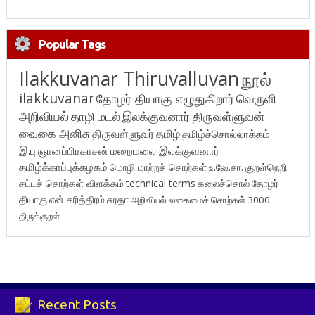
Popular Tags
Ilakkuvanar Thiruvalluvan
நூல்
ilakkuvanar
தோழர் தியாகு எழுதுகிறார்
வெருளி
அறிவியல்
தாழி மடல்
இலக்குவனார் திருவள்ளுவன்
வைகை அனிசு
திருவள்ளுவர்
தமிழ்
தமிழ்ச்சொல்லாக்கம்
இ.பு.ஞானப்பிரகாசன்
மறைமலை இலக்குவனார்
தமிழ்க்காப்புக்கழகம்
மொழி மாற்றச் சொற்கள்
உ.வே.சா.
குறள்நெறி
சட்டச் சொற்கள் விளக்கம்
technical terms
கலைச்சொல்
தோழர்
தியாகு
என் சரித்திரம்
சுரதா
அறிவியல் வகைமைச் சொற்கள் 3000
திருக்குறள்
Recent Posts