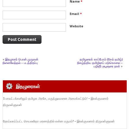
Name
*
Email
*
Website
«
இதழாளர் பொன் முருகன்
தமிழரைக் காப்போம் (சேவ் தமிழ்)
நினைவேந்தல் – படத்திறப்பு
நிகழ்த்திய தமிழினப் படுகொலை –
பழிதீர் சூளுரை நாள்
»
இதழுரைகள்
5 மாவட்டங்களிலும் தமிழக அரசே, மருத்துவமனை அமைக்கட்டும்! – இலக்குவனார்
திருவள்ளுவன்
நோய்வாய்ப்பட்ட செயலலிதா மரணத்தில் என்ன மருமம்? – இலக்குவனார் திருவள்ளுவன்