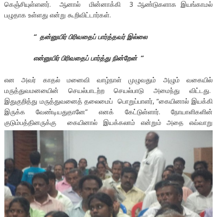
கெஞ்சியுள்ளனர். ஆனால் மின்னாக்கி 3 ஆண்டுகளாக இயங்காமல்
பழுதாக உள்ளது என்று கூறிவிட்டார்கள்.
“
தன்னுயிர் பிரிவதைப் பார்த்தவர் இல்லை
என்னுயிர் பிரிவதைப் பார்த்து நின்றேன்
”
என அவர் காதல் மனைவி வாழ்நாள் முழுவதும் அழும் வகையில்
மருத்துவமனயைின் செயல்பாடற்ற செயல்பாடு அமைந்து விட்டது.
இதுகுறித்து மருத்துவனைத் தலைமைப் பொறுப்பாளர், “கையினால் இயக்கி
இருக்க வேண்டியதுதானே” எனக் கேட்டுள்ளார். நோயாளிகளின்
குடும்பத்தினருக்கு கையினால் இயக்கலாம்
என்றும் அதை எவ்வாறு