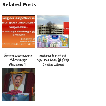
Related Posts
இன்றைய மன்பதைச்
சான்சன் & சான்சன்
சிக்கல்களும்
உரூ. 493 கோடி இழப்பீடு
தீர்வுகளும் 1 :
அளிக்க மிசோரி
இலக்குவனார்
நீதிமன்றம் தீர்ப்பு!
திருவள்ளுவன்