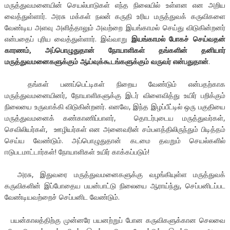
மருத்துவமனையின் செயல்பாடுகள் எந்த நிலையில் உள்ளன என அறிய
வைத்துள்ளார். அரசு மக்கள் நலன் கருதி உரிய மருத்துவக் கருவிகளை
வேண்டிய அளவு அளித்தாலும் அவற்றை இயங்காமல் செய்து விடுகின்றனர்
என்பதைப் புரிய வைத்துள்ளார். இவ்வாறு
இயங்காமல் போகச் செய்வதன்
காரணம்
,
அப்பொழுதுதான் நோயாளிகள் தங்களின் தனியார்
மருத்துவமனைகளுக்கும் ஆய்வுக்கூடங்களுக்கும் வருவர் என்பதுதான்
.
தங்கள் பணப்பெட்டிகள் நிறைய வேண்டும் என்பதற்காக
மருத்துவமனையினர், நோயாளிகளுக்கு இடர் விளைவித்து உயிர் பறிக்கும்
நிலையை உருவாக்கி விடுகின்றனர். எனவே, இந்த இழப்பீட்டில் ஒரு பகுதியை
மருத்துவமனைக் கண்காணிப்பாளர், தொடர்புடைய மருத்துவர்கள்,
செவிலியர்கள், ஊழியர்கள் என அனைவரின் சம்பளத்திலிருந்தும் பிடித்தம்
செய்ய வேண்டும். அப்பொழுதுதான் கடமை தவறும் செயல்களில்
ஈடுபடமாட்டார்கள்! நோயாளிகள் உயிர் காக்கப்படும்!
அரசு, இதுவரை மருத்துவமனைகளுக்கு வழங்கியுள்ள மருத்துவக்
கருவிகளின் இப்போதைய பயன்பாட்டு நிலையை ஆராய்ந்து, செப்பனிடப்பட
வேண்டியவற்றைச் செப்பனிட வேண்டும்.
பயன்காலத்திற்கு முன்னரே பயனற்றுப் போன கருவிகளுக்கான செலவை