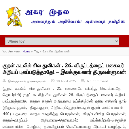
You Are Here :
Home
»
Tag »
பேரா.வெ.அரங்கராசன்
குறள் கடலில் சில துளிகள் . 26. விருப்பத்தைப் பகைவர்
அறியப் புலப்படுத்தாதே! – இலக்குவனார் திருவள்ளுவன்
இலக்குவனார் திருவள்ளுவன்
29 April 2025
No Comment
(குறள் கடலில் சில துளிகள் . 25. உன்னையே வியந்து கொள்ளாதே! –
தொடர்ச்சி) குறட் கடலிற் சில துளிகள் 26. விருப்பத்தைப் பகைவர் அறியப்
புலப்படுத்தாதே! காதல காதல் அறியாமை உய்க்கிற்பின் ஏதில ஏதிலார் நூல்
(திருவள்ளுவர், திருக்குறள், அதிகாரம்:குற்றங்கடிதல் குறள் எண்: ௪௱௪௰ –
440) பதவுரை: காதல-காதலித்த பொருள்கள்; விரும்புகின்ற பொருள்கள்;
காதல்-விருப்பம்; அறியாமை-தெரியாமல்; உய்க்கிற்பின்-செலுத்த
வல்லனாயின். பொழிப்பு: தன்விருப்பம் வெளிவராவாறு அடக்கி வாழ்ந்தால்,