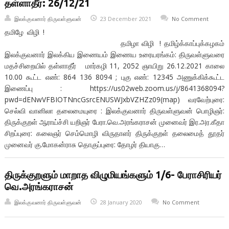
தள்ளாதீர்: 26/12/21
இலக்குவனார் திருவள்ளுவன்
23 December 2021
No Comment
தமிழே விழி !
தமிழா விழி ! தமிழ்க்காப்புக்கழகம்
இலக்குவனார் இலக்கிய இணையம் இணைய உரையரங்கம்: திருவள்ளுவரை
மதச்சிறையில் தள்ளாதீர் மார்கழி 11, 2052 ஞாயிறு 26.12.2021 காலை
10.00 கூட்ட எண்: 864 136 8094 ; புகு எண்: 12345 அணுக்கிக்கூட்ட
இணைப்பு : https://us02web.zoom.us/j/8641368094?
pwd=dENwVFBIOTNncGsrcENUSWJxbVZHZz09(map) வரவேற்புரை:
செல்வி வானிலா தலைமையுரை : இலக்குவனார் திருவள்ளுவன் பொழிஞர்:
திருக்குறள் ஆராய்ச்சி யறிஞர் பேரா.வெ.அரங்கராசன் முனைவர் இர.அர.கீதா
சிறப்புரை: கலைஞர் செம்மொழி விருதாளர் திருக்குறள் தலைமைத் தூதர்
முனைவர் கு.மோகன்ராசு தொகுப்புரை: தோழர் தியாகு…
திருக்குறளும் மாறாத விழுமியங்களும் 1/6- பேராசிரியர்
வெ.அரங்கராசன்
இலக்குவனார் திருவள்ளுவன்
28 January 2020
No Comment