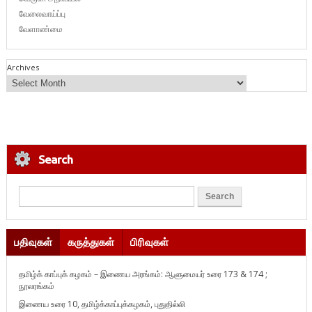
வேலைவாய்ப்பு
வேளாண்மை
Archives
Search
பதிவுகள்
கருத்துகள்
பிரிவுகள்
தமிழ்க் காப்புக் கழகம் – இணைய அரங்கம்: ஆளுமையர் உரை 173 & 174 ;
நூலரங்கம்
இணைய உரை 10, தமிழ்க்காப்புக்கழகம், புதுதில்லி