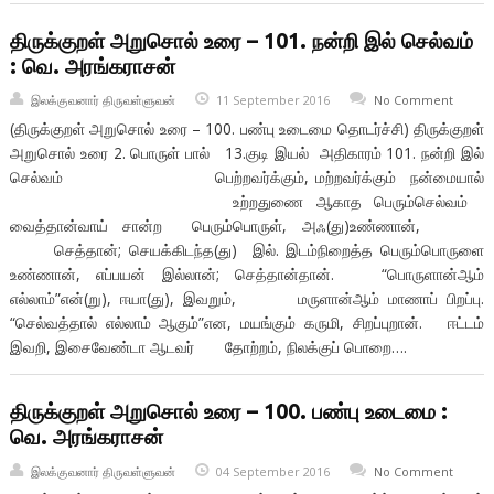
திருக்குறள் அறுசொல் உரை – 101. நன்றி இல் செல்வம்
: வெ. அரங்கராசன்
இலக்குவனார் திருவள்ளுவன்
11 September 2016
No Comment
(திருக்குறள் அறுசொல் உரை – 100. பண்பு உடைமை தொடர்ச்சி) திருக்குறள்
அறுசொல் உரை 2. பொருள் பால் 13.குடி இயல் அதிகாரம் 101. நன்றி இல்
செல்வம் பெற்றவர்க்கும், மற்றவர்க்கும் நன்மையால்
உற்றதுணை ஆகாத பெரும்செல்வம்
வைத்தான்வாய் சான்ற பெரும்பொருள், அஃ(து)உண்ணான்,
செத்தான்; செயக்கிடந்த(து) இல். இடம்நிறைத்த பெரும்பொருளை
உண்ணான், எப்பயன் இல்லான்; செத்தான்தான். “பொருளான்ஆம்
எல்லாம்”என்(று), ஈயா(து), இவறும், மருளான்ஆம் மாணாப் பிறப்பு.
“செல்வத்தால் எல்லாம் ஆகும்”என, மயங்கும் கருமி, சிறப்புறான். ஈட்டம்
இவறி, இசைவேண்டா ஆடவர் தோற்றம், நிலக்குப் பொறை….
திருக்குறள் அறுசொல் உரை – 100. பண்பு உடைமை :
வெ. அரங்கராசன்
இலக்குவனார் திருவள்ளுவன்
04 September 2016
No Comment