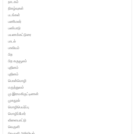
நாடகம்
நிகழ்வுகள்
படங்கள்
பணிமலர்
பண்பாடு
பயணக்கட்டுரை
பாடல்
பாவியம்
பிற
பிற கருவூலம்
புதினம்
புதினம்
பொன்மொழி
மருத்துவம்
மு.இராமகிருட்டிணன்
முகநூல்
மொழிபெயர்ப்பு
மொழிப்போர்
விளையாட்டு
வெருளி
வெருளி அறிவியல்