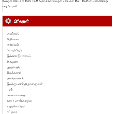
(வெருளி நோய்கள் 1586-1590 :தொடர்ச்சி) வெருளி நோய்கள் 1591-1600 பதினொன்றாவது
வார வெருளி...
பிரிவுகள்
அயல்நாடு
அறிக்கை
அறிவியல்
அழைப்பிதழ்
இக்கால இலக்கியம்
இதழுரை
இந்தி எதிர்ப்பு
இலக்கணம்
இலக்குவனார்
இலக்குவனார் திருவள்ளுவன்
ஈழம்
உண்மைக்கதை
உரை / சொற்பொழிவு
உறுதிமொழிஞர்
கட்டுரை