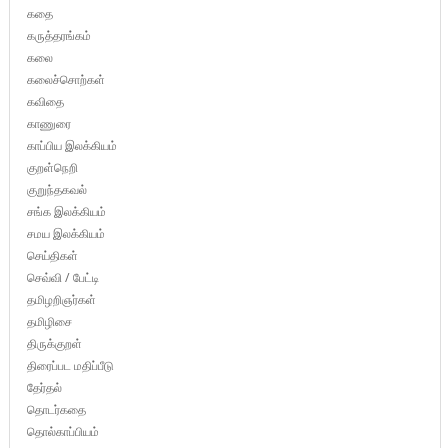
கதை
கருத்தரங்கம்
கலை
கலைச்சொற்கள்
கவிதை
காணுரை
காப்பிய இலக்கியம்
குறள்நெறி
குறுந்தகவல்
சங்க இலக்கியம்
சமய இலக்கியம்
செய்திகள்
செவ்வி / பேட்டி
தமிழறிஞர்கள்
தமிழிசை
திருக்குறள்
திரைப்பட மதிப்பீடு
தேர்தல்
தொடர்கதை
தொல்காப்பியம்