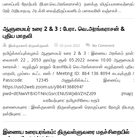
பகைப்பார் தோற்பார் (பேரா.வெ.அரங்கராசன்). தனக்கு விருப்பமானவற்றைப்
பிறர் அறியாதபடி அடக்கி வைத்திருப்பவனிடம் பகைவரின் வஞ்சகச்…
ஆளுமையர் உரை 2 & 3 : பேரா. வெ.அரங்கராசன் &
புதிய மாதவி
இலக்குவனார் திருவள்ளுவன்
02 June 2022
No Comment
தமிழ்க்காப்புக்கழகம் ஆளுமையர் உரை 2 & 3 : இணைய அரங்கம் நாள்:
வைகாசி 22 , 2053 ஞாயிறு சூன் 05.2022 காலை 10.00 ஆளுமையர்
உரைகள் : எழுத்தும் நானும் பேராசிரியர் வெ.அரங்கராசன் எழுத்தாளர் புதிய
மாதவி, மும்பை கூட்ட எண் / Meeting ID: 864 136 8094 கடவுக்குறி /
Passcode: 12345 அணுக்கிக்கூட்ட இணைப்பு :
https://us02web.zoom.us/j/8641368094?
pwd=dENwVFBIOTNncGsrcENUSWJxbVZHZz09 (map)
வரவேற்புரை: தமிழாசிரியை உரூபி
தலைமையுரை : இலக்குவனார் திருவள்ளுவன் தொகுப்புரை: தோழர் தியாகு
நன்றியுரை: …
இணைய உரையரங்கம்: திருவள்ளுவரை மதச்சிறையில்