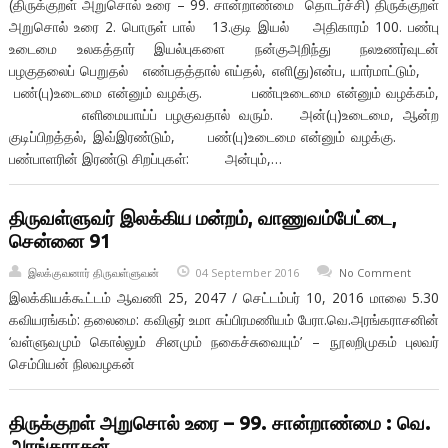
(திருக்குறள் அறுசொல் உரை – 99. சான்றாண்மை தொடர்ச்சி) திருக்குறள்
அறுசொல் உரை 2. பொருள் பால் 13.குடி இயல் அதிகாரம் 100. பண்பு
உடைமை உலகத்தார் இயல்புகளை நன்குஅறிந்து நலஉணர்வுடன்
பழகுதலைப் பெறுதல் எண்பதத்தால் எய்தல், எளி(து)என்ப, யார்மாட்டும்,
பண்(பு)உடைமை என்னும் வழக்கு. பண்புஉடைமை என்னும் வழக்கம்,
எளிமையாய்ப் பழகுவதால் வரும். அன்(பு)உடைமை, ஆன்ற
குடிப்பிறத்தல், இவ்இரண்டும், பண்(பு)உடைமை என்னும் வழக்கு.
பண்பாளரின் இரண்டு சிறப்புகள்: அன்பும்,…
திருவள்ளுவர் இலக்கிய மன்றம், வாணுவம்பேட்டை,
சென்னை 91
இலக்குவனார் திருவள்ளுவன்
04 September 2016
No Comment
இலக்கியக்கூட்டம் ஆவணி 25, 2047 / செட்டம்பர் 10, 2016 மாலை 5.30
கவியரங்கம்: தலைமை: கவிஞர் உமா சுப்பிரமணியம் பேரா.வெ.அரங்கராசனின்
‘வள்ளுவமும் கொல்லும் சினமும் நகைச்சுவையும்’ – நூலறிமுகம் புலவர்
செம்பியன் நிலவழகன்
திருக்குறள் அறுசொல் உரை – 99. சான்றாண்மை : வெ.
அரங்கராசன்