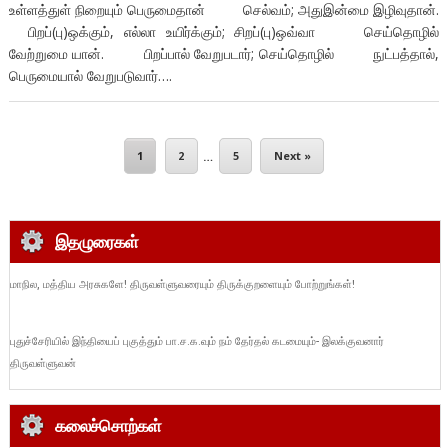
உள்ளத்துள் நிறையும் பெருமைதான் செல்வம்; அதுஇன்மை இழிவுதான்.
பிறப்(பு)ஒக்கும், எல்லா உயிர்க்கும்; சிறப்(பு)ஒவ்வா செய்தொழில்
வேற்றுமை யான். பிறப்பால் வேறுபடார்; செய்தொழில் நுட்பத்தால்,
பெருமையால் வேறுபடுவார்….
1
2
…
5
Next »
இதழுரைகள்
மாநில, மத்திய அரசுகளே! திருவள்ளுவரையும் திருக்குறளையும் போற்றுங்கள்!
புதுச்சேரியில் இந்தியைப் புகுத்தும் பா.ச.க.வும் நம் தேர்தல் கடமையும்- இலக்குவனார்
திருவள்ளுவன்
கலைச்சொற்கள்