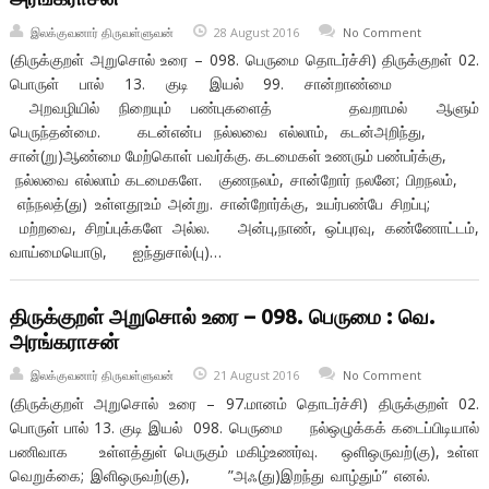
இலக்குவனார் திருவள்ளுவன்
28 August 2016
No Comment
(திருக்குறள் அறுசொல் உரை – 098. பெருமை தொடர்ச்சி) திருக்குறள் 02.
பொருள் பால் 13. குடி இயல் 99. சான்றாண்மை
அறவழியில் நிறையும் பண்புகளைத் தவறாமல் ஆளும்
பெருந்தன்மை. கடன்என்ப நல்லவை எல்லாம், கடன்அறிந்து,
சான்(று)ஆண்மை மேற்கொள் பவர்க்கு. கடமைகள் உணரும் பண்பர்க்கு,
நல்லவை எல்லாம் கடமைகளே. குணநலம், சான்றோர் நலனே; பிறநலம்,
எந்நலத்(து) உள்ளதூஉம் அன்று. சான்றோர்க்கு, உயர்பண்பே சிறப்பு;
மற்றவை, சிறப்புக்களே அல்ல. அன்பு,நாண், ஒப்புரவு, கண்ணோட்டம்,
வாய்மையொடு, ஐந்துசால்(பு)…
திருக்குறள் அறுசொல் உரை – 098. பெருமை : வெ.
அரங்கராசன்
இலக்குவனார் திருவள்ளுவன்
21 August 2016
No Comment
(திருக்குறள் அறுசொல் உரை – 97.மானம் தொடர்ச்சி) திருக்குறள் 02.
பொருள் பால் 13. குடி இயல் 098. பெருமை நல்ஒழுக்கக் கடைப்பிடியால்
பணிவாக உள்ளத்துள் பெருகும் மகிழ்உணர்வு. ஒளிஒருவற்(கு), உள்ள
வெறுக்கை; இளிஒருவற்(கு), ”அஃ(து)இறந்து வாழ்தும்” எனல்.