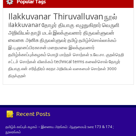
Popular Tags
Ilakkuvanar Thiruvalluvan
நூல்
ilakkuvanar
தோழர் தியாகு எழுதுகிறார்
வெருளி
அறிவியல்
தாழி மடல்
இலக்குவனார் திருவள்ளுவன்
வைகை அனிசு
திருவள்ளுவர்
தமிழ்
தமிழ்ச்சொல்லாக்கம்
இ.பு.ஞானப்பிரகாசன்
மறைமலை இலக்குவனார்
தமிழ்க்காப்புக்கழகம்
மொழி மாற்றச் சொற்கள்
உ.வே.சா.
குறள்நெறி
சட்டச் சொற்கள் விளக்கம்
technical terms
கலைச்சொல்
தோழர்
தியாகு
என் சரித்திரம்
சுரதா
அறிவியல் வகைமைச் சொற்கள் 3000
திருக்குறள்
Recent Posts
தமிழ்க் காப்புக் கழகம் – இணைய அரங்கம்: ஆளுமையர் உரை 173 & 174 ;
நூலரங்கம்