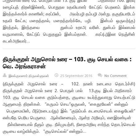
அறுசொல் உரை 02. பொருள் பால் 13. குடி இயல் அதிகாரம் 106. இரவு
உழைப்புத் திறன்இல்லார், பொதுநல உதவியாளர் கேட்டுப் பெறலாம். இரக்க
இரத்தக்கார்க் காணின்; கரப்பின், அவர்பழி தம்பழி அன்று. தகுதியாரிடம்
உதவி கேட்க; மறைத்தால், மறைத்தார்க்கே, பழி. இன்பம் ஒருவற்(கு)
இரத்தல், இரந்தவை துன்பம் உறாஅ வரின். துன்பம் இல்லாமல்
வருமானால், கேட்டுப் பெறுதலும் இன்பம்தான். கரப்(பு)இலா நெஞ்சின்
கடன்அறிவார்…
திருக்குறள் அறுசொல் உரை – 103. குடி செயல் வகை :
வெ. அரங்கராசன்
இலக்குவனார் திருவள்ளுவன்
25 September 2016
No Comment
(திருக்குறள் அறுசொல் உரை – 102. நாண் உடைமை தொடர்ச்சி)
திருக்குறள் அறுசொல் உரை 2. பொருள் பால் 13.குடி இயல் அதிகாரம்
103. குடி செயல் வகை குடும்பத்தை, குடியை உயர்த்துவாரது செயற்பாட்டு
ஆளுமைத் திறன்கள். ”கருமம் செய”ஒருவன், ”கைதூவேன்” என்னும்
பெருமையின், பீ(டு)உடைய(து) இல். ”குடும்பக் கடமைசெயக் கைஓயேன்”
என்பதே பெரிய பெருமை. ஆள்வினையும், ஆன்ற அறிவும், எனஇரண்டின்
நீள்வினையால் நீளும் குடி. நீள்முயற்சி, நிறைஅறிவு சார்ந்த தொடர்செயல்
குடியை வாழ்விக்கும். “குடிசெய்வல்” என்னும்…