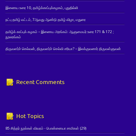
இணைய உரை 10, தமிழ்க்காப்புக்கழகம், புதுதில்லி
நட்பு தமிழ் வட்டம், 7ஆவது ஆண்டு தமிழ் விழா, மதுரை
தமிழ்க் காப்புக் கழகம் – இணைய அரங்கம்: ஆளுமையர் உரை 171 & 172 ;
நூலரங்கம்
திருவளர்ச் செல்வன், திருவளர்ச் செல்வி சரியா? – இலக்குவனார் திருவள்ளுவன்
Recent Comments
Hot Topics
85 சித்தர் நூல்கள் விவரம் - பொன்னையா சாமிகள்
(29)