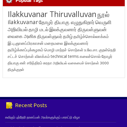
Popular Tags
Ilakkuvanar Thiruvalluvan
நூல்
ilakkuvanar
தோழர் தியாகு எழுதுகிறார்
வெருளி
அறிவியல்
தாழி மடல்
இலக்குவனார் திருவள்ளுவன்
வைகை அனிசு
திருவள்ளுவர்
தமிழ்
தமிழ்ச்சொல்லாக்கம்
இ.பு.ஞானப்பிரகாசன்
மறைமலை இலக்குவனார்
தமிழ்க்காப்புக்கழகம்
மொழி மாற்றச் சொற்கள்
உ.வே.சா.
குறள்நெறி
சட்டச் சொற்கள் விளக்கம்
technical terms
கலைச்சொல்
தோழர்
தியாகு
என் சரித்திரம்
சுரதா
அறிவியல் வகைமைச் சொற்கள் 3000
திருக்குறள்
Recent Posts
கவிஞர் புத்தேரி தானப்பன் அவர்களுக்குப் பாராட்டு விழா