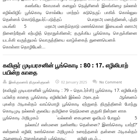
கலங்கிய கோமகன் கனலும் நெஞ்சினன் இலங்கிழை நல்லாள்
எழில்விழிப் பூங்கொடி சொல்லிய மாற்றம் சுடுநெருப் பாகிக் கொல்லுவ
தென்னக் கொடுந்துயர்ப் படுத்தப் பொறாஅ மனத்தினன், புந்தி
மயங்கி 5 மறாஅ மனத்தொடு மணங்கொள இயைவள் எனாஅ
நினைந்தேன் எற்பழித் தொதுக்கினள்; தருக்கிய பூங்கொடி செருக்கினை
யடக்கி வருத்துமவ் வொருத்தியை வாழ்க்கைத் துணையெனக்
கொள்ளா தொழியேன்…
கவிஞர் முடியரசனின் பூங்கொடி : 80 : 17. எழிலிபாற்
பயின்ற காதை
இலக்குவனார் திருவள்ளுவன்
02 January 2025
No Comment
(கவிஞர் முடியரசனின் பூங்கொடி : 79 – தொடர்ச்சி) பூங்கொடி 17. எழிலிபாற்
பயின்ற காதை பூங்கொடி எழிலியின் இல்லம் அடைதல் ஆங்ஙனம்
புகன்ற அடிகள்தம் வாய்மொழி பூங்கொடி ஏற்றுளத் திருத்தினள் போந்து
கொடிமுடி நல்லாள் குலவிய தமிழிசை நெடுமனை குறுகி நின்றன ளாக
பூங்கொடி அறிமுகம் `வல்லான் கைபுனை ஓவியம் போலும் 5
நல்லாய்! என்மனை நண்ணிய தென்னை? இளங்கொடி யார்நீ?’
என்றனள் எழிலி; உளங்கொள அறிமுகம் உரைத்தனள் தன்னை அடிகள்தம்
ஆணையும் அறைந்தனள் பூங்கொடி; எழிலி பாடம்…