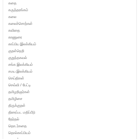
கதை
கருத்தரங்கம்
கலை
கலைச்சொற்கள்
கவிதை
காணுரை
காப்பிய இலக்கியம்
குறள்நெறி
குறுந்தகவல்
சங்க இலக்கியம்
சமய இலக்கியம்
செய்திகள்
செவ்வி / பேட்டி
தமிழறிஞர்கள்
தமிழிசை
திருக்குறள்
திரைப்பட மதிப்பீடு
தேர்தல்
தொடர்கதை
தொல்காப்பியம்