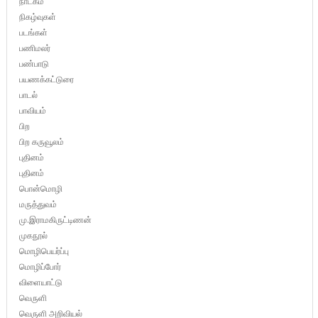
நாடகம்
நிகழ்வுகள்
படங்கள்
பணிமலர்
பண்பாடு
பயணக்கட்டுரை
பாடல்
பாவியம்
பிற
பிற கருவூலம்
புதினம்
புதினம்
பொன்மொழி
மருத்துவம்
மு.இராமகிருட்டிணன்
முகநூல்
மொழிபெயர்ப்பு
மொழிப்போர்
விளையாட்டு
வெருளி
வெருளி அறிவியல்