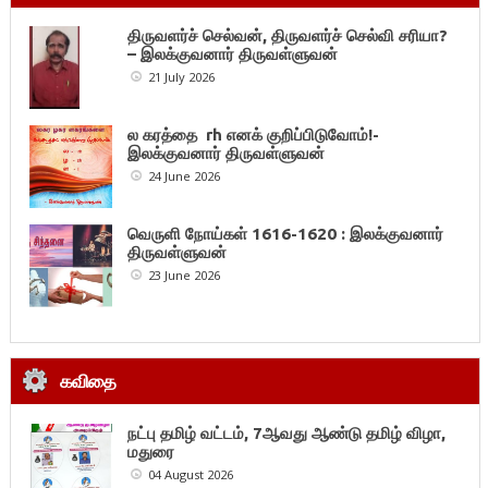
திருவளர்ச் செல்வன், திருவளர்ச் செல்வி சரியா?
– இலக்குவனார் திருவள்ளுவன்
21 July 2026
ல கரத்தை rh எனக் குறிப்பிடுவோம்!-
இலக்குவனார் திருவள்ளுவன்
24 June 2026
வெருளி நோய்கள் 1616-1620 : இலக்குவனார்
திருவள்ளுவன்
23 June 2026
கவிதை
நட்பு தமிழ் வட்டம், 7ஆவது ஆண்டு தமிழ் விழா,
மதுரை
04 August 2026