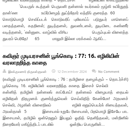
`பெயருங் கூத்தன் பெருவளி தன்னால் உயர்கலம் மூழ்கி உயிர்துறந்
தான்’என உயிர்பிழைத் துய்ந்தோர் வந்தீங் குரைத்த 60
கொடுமொழி செவிப்படக் கொடுவரிப் புலிவாய்ப் படுதுயர் மானெனப்
பதைத்தனள், கதறினள்; துடித்தனள், துவண்டனள், துடியிடை கண்ணீர்
வடித்தனள், `என்னுடை வாழ்வில் வீசிய பெரும்புயல் விளைத்த
துயரம் பெரிதே! 65 மாலுமி இல்லா மரக்கலம் ஆகிப்…
கவிஞர் முடியரசனின் பூங்கொடி : 77: 16. எழிலியின்
வரலாறறிந்த காதை
இலக்குவனார் திருவள்ளுவன்
12 December 2024
No Comment
(கவிஞர் முடியரசனின் பூங்கொடி : 76 : தமிழிசை தழைக்கும் – தொடர்ச்சி)
பூங்கொடி 16. எழிலியின் வரலாறறிந்த காதை இசைச் செல்வி
கன்னித் தமிழின் நன்னலங் காப்போய்! தன்னலம் விழையாத் தையல்
எழிலிதன் திறமுனக் குணர்த்துவென் செவ்விதிற் கேண்மோ! அறமனச்
செல்வி, அழகின் விளைநிலம் எழிலி எனும்பெயர்க் கியைந்தவள்,
அவள்தான் 5 இசையால் உறுபே ரிசையாள், பிறமொழி இசேயே பாட
இசையாள், தமிழில் ஒன்றெனும் இயலும் ஓதித் தெளிந்தவள், மன்றினில்
நிறைவோர் மகிழ்ந்திடப் பாடலில் ஒன்றிய பொருளின்…