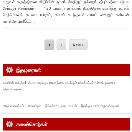
கதுவக் கருத்தினை விடுப்பின் நாமங் கேடுறும் நல்லறங் தீயும் தீமை பற்பல
சேர்வது திண்ணம் 120 மாதரார் உளப்பாங் கியாதென உணர்ந்து காதல்
மேற்கொளல் கடமை யாகும்; காமங் கடந்தவள் காமம் என்னும் கள்வன்
றனக்கே புகஇடம்…
1
2
Next »
இதழுரைகள்
நக்கீரன் இதழினர் மீதான வழக்கு, ஊடகத்தை அடக்கும் உச்சக்கட்டம் – இலக்குவனார்
திருவள்ளுவன்
அரசு கலைக்கப்பட வேண்டும் – இங்கல்ல! கருநாடகாவில்! – இலக்குவனார் திருவள்ளுவன்
கலைச்சொற்கள்