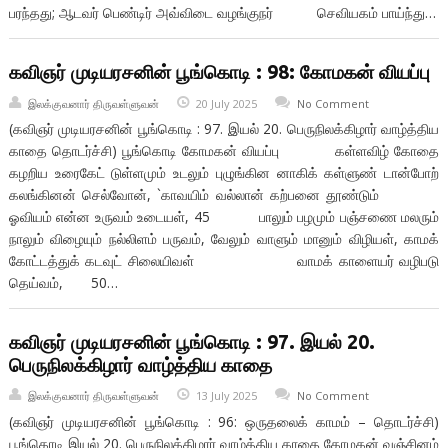
பரந்தது; ஆடவர் பெண்டிர் அவ்விடை வழங்குநர் செவியகம் பாய்ந்து…
கவிஞர் முடியரசனின் பூங்கொடி : 98: கோமகன் வியப்பு
இலக்குவனார் திருவள்ளுவன்
20 July 2025
No Comment
(கவிஞர் முடியரசனின் பூங்கொடி : 97. இயல் 20. பெருநிலக்கிழார் வாழ்த்திய
காதை தொடர்ச்சி) பூங்கொடி கோமகன் வியப்பு கள்ளவிழ் கோதை
கழறிய உரைகேட் டுள்ளமும் உடலும் புழுங்கின னாகிக் கள்ளுண் டான்போற்
கலங்கினன் செல்வோன், `காவயிம் வல்லான் கற்பனை தூண்டும்
ஓவியம் என்ன உருவம் உடையள், 45 பாலும் பழமும் பஞ்சணை மலரும்
நாலும் விழையும் நல்லிளம் பருவம், வேலும் வாளும் மானும் விழியள், காமக்
கோட்டத்துக் கடவுட் சிலையிவள் வாமக் காளையர் வழிபடு
தெய்வம், 50…
கவிஞர் முடியரசனின் பூங்கொடி : 97. இயல் 20.
பெருநிலக்கிழார் வாழ்த்திய காதை
இலக்குவனார் திருவள்ளுவன்
13 July 2025
No Comment
(கவிஞர் முடியரசனின் பூங்கொடி : 96: ஒருதலைக் காமம் – தொடர்ச்சி)
பூங்கொடி இயல் 20. பெருநிலக்கிழார் வாழ்த்திய காதை கோமகன் வஞ்சினம்