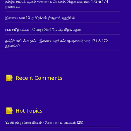
தமிழ்க் காப்புக் கழகம் – இணைய அரங்கம்: ஆளுமையர் உரை 173 & 174 ;
நூலரங்கம்
இணைய உரை 10, தமிழ்க்காப்புக்கழகம், புதுதில்லி
நட்பு தமிழ் வட்டம், 7ஆவது ஆண்டு தமிழ் விழா, மதுரை
தமிழ்க் காப்புக் கழகம் – இணைய அரங்கம்: ஆளுமையர் உரை 171 & 172 ;
நூலரங்கம்
Recent Comments
Hot Topics
85 சித்தர் நூல்கள் விவரம் - பொன்னையா சாமிகள்
(29)