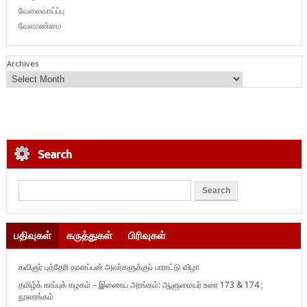
வேலைவாய்ப்பு
வேளாண்மை
Archives
Search
பதிவுகள்
கருத்துகள்
பிரிவுகள்
கவிஞர் புத்தேரி தானப்பன் அவர்களுக்குப் பாராட்டு விழா
தமிழ்க் காப்புக் கழகம் – இணைய அரங்கம்: ஆளுமையர் உரை 173 & 174 ;
நூலரங்கம்