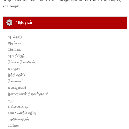
வார வெருளி...
பிரிவுகள்
அயல்நாடு
அறிக்கை
அறிவியல்
அழைப்பிதழ்
இக்கால இலக்கியம்
இதழுரை
இந்தி எதிர்ப்பு
இலக்கணம்
இலக்குவனார்
இலக்குவனார் திருவள்ளுவன்
ஈழம்
உண்மைக்கதை
உரை / சொற்பொழிவு
உறுதிமொழிஞர்
கட்டுரை