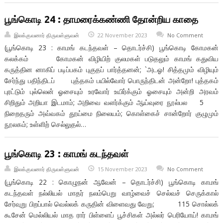
பூங்கொடி 24 : தாமரைக்கண்ணி தோன்றிய காதை
இலக்குவனார் திருவள்ளுவன்
22 November 2023
No Comment
(பூங்கொடி 23 : காமங் கடந்தவள் – தொடர்ச்சி) பூங்கொடி கோமகன்
கலக்கம் கோமகன் விழியிற் குலமகள் படுதலும் காமங் கதுவிய
கருத்தின னாகிப் படிப்பகம் புகுதப் பார்த்தனன்; `அடஓ! சித்தமும் விழியும்
சேர்ந்து பதிந்திடப் புத்தகம் பயில்வோர் பொருந்திடன் அன்றோ! புத்தகம்
புரட்டும் புல்லென் ஓசையும் உரவோர் உயிர்க்கும் ஓசையும் அன்றி அரவம்
சிறிதும் அறியா இடமாம்; அறிவை வளர்க்கும் ஆய்வுரை நூல்பல 5
நிறைதரும் அவ்வகம் தூய்மை நிலையம்; கொள்கைச் சான்றோர் குழுமும்
நூலகம்; உள்ளிற் செல்லுதல்…
பூங்கொடி 23 : காமங் கடந்தவள்
இலக்குவனார் திருவள்ளுவன்
15 November 2023
No Comment
(பூங்கொடி 22 : கொழுநன் ஆவேன் – தொடர்ச்சி) பூங்கொடி காமங்
கடந்தவள் நல்லியல் மாதர் நலம்பெறு வாழ்வைச் செல்வச் செருக்கால்
சேர்வுறு பிறப்பால் வெல்லக் கருதின் விளைவது வேறு; 115 சொல்லக்
கூசேன் மெல்லியல் மாத ரார் பிள்ளைப் பூச்சிகள் அல்லர் பெரியோய்! காமங்