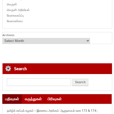
வெருளி
வெருளி அறிவியல்
வேலைவாய்ப்பு
வேளாண்மை
Archives
Search
பதிவுகள்
கருத்துகள்
பிரிவுகள்
தமிழ்க் காப்புக் கழகம் – இணைய அரங்கம்: ஆளுமையர் உரை 173 & 174 ;