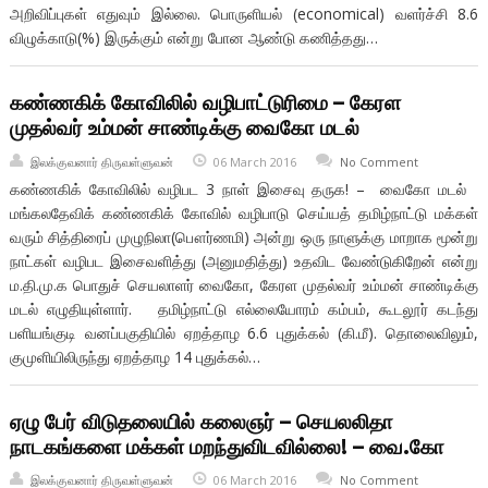
அறிவிப்புகள் எதுவும் இல்லை. பொருளியல் (economical) வளர்ச்சி 8.6
விழுக்காடு(%) இருக்கும் என்று போன ஆண்டு கணித்தது…
கண்ணகிக் கோவிலில் வழிபாட்டுரிமை – கேரள
முதல்வர் உம்மன் சாண்டிக்கு வைகோ மடல்
இலக்குவனார் திருவள்ளுவன்
06 March 2016
No Comment
கண்ணகிக் கோவிலில் வழிபட 3 நாள் இசைவு தருக! – வைகோ மடல்
மங்கலதேவிக் கண்ணகிக் கோவில் வழிபாடு செய்யத் தமிழ்நாட்டு மக்கள்
வரும் சித்திரைப் முழுநிலா(பௌர்ணமி) அன்று ஒரு நாளுக்கு மாறாக மூன்று
நாட்கள் வழிபட இசைவளித்து (அனுமதித்து) உதவிட வேண்டுகிறேன் என்று
ம.தி.மு.க பொதுச் செயலாளர் வைகோ, கேரள முதல்வர் உம்மன் சாண்டிக்கு
மடல் எழுதியுள்ளார். தமிழ்நாட்டு எல்லையோரம் கம்பம், கூடலூர் கடந்து
பளியங்குடி வனப்பகுதியில் ஏறத்தாழ 6.6 புதுக்கல் (கி.மீ). தொலைவிலும்,
குமுளியிலிருந்து ஏறத்தாழ 14 புதுக்கல்…
ஏழு பேர் விடுதலையில் கலைஞர் – செயலலிதா
நாடகங்களை மக்கள் மறந்துவிடவில்லை! – வை.கோ
இலக்குவனார் திருவள்ளுவன்
06 March 2016
No Comment