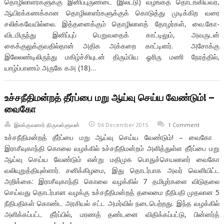
தொழிலாளர்களுக்கு இனிப்புருண்டை (இலட்டு) வழங்கத் தொடங்கியவர்,
ஆயிரக்கணக்கான தொழிலாளர்களுக்குக் கொடுத்து முடிக்கிற வரை
சலிக்கவேயில்லை. இத்தனைக்கும் தொழிலாளத் தோழர்கள், வை.கோ-
விடமிருந்து இனிப்புப் பெறுவதைக் காட்டிலும், அவருடன்
கைக்குலுக்குவதில்தான் அதிக அக்கறை காட்டினர். அசோக்கு
இலேலண்டிலிருந்து மகிழ்ச்சியுடன் திரும்பிய ஓரிரு மணி நேரத்தில்,
யாழ்ப்பாணம் அருகே ௧௮ (18)…
உச்சநீதிமன்றத் தீர்ப்பை மறு ஆய்வு செய்ய வேண்டும்! –
வைகோ
இலக்குவனார் திருவள்ளுவன்
06 December 2015
1 Comment
உச்சநீதிமன்றத் தீர்ப்பை மறு ஆய்வு செய்ய வேண்டும்! – வைகோ
இராசீவுகாந்தி கொலை வழக்கில் உச்சநீதிமன்றம் அளித்துள்ள தீர்ப்பை மறு
ஆய்வு செய்ய வேண்டும் என்று மதிமுக பொதுச்செயலாளர் வைகோ
வலியுறுத்தியுள்ளார். சனிக்கிழமை, இது தொடர்பாக அவர் வெளியிட்ட
அறிக்கை: இராசீவுகாந்தி கொலை வழக்கில் 7 தமிழர்களை விடுதலை
செய்வது தொடர்பான வழக்கு உச்சநீதிமன்றத் தலைமை நீதிபதி முதலான 5
நீதிபதிகள் கொண்ட அரசியல் சட்ட அமர்வில் நடைபெற்றது. இந்த வழக்கில்
அளிக்கப்பட்ட தீர்ப்பில், மரணத் தண்டனை விதிக்கப்பட்டு, பின்னர்த்