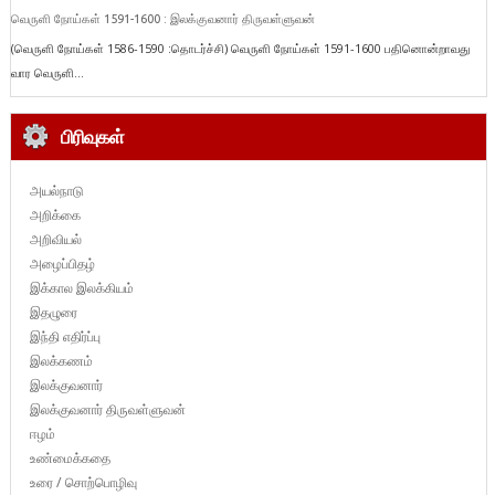
வெருளி நோய்கள் 1591-1600 : இலக்குவனார் திருவள்ளுவன்
(வெருளி நோய்கள் 1586-1590 :தொடர்ச்சி) வெருளி நோய்கள் 1591-1600 பதினொன்றாவது
வார வெருளி...
பிரிவுகள்
அயல்நாடு
அறிக்கை
அறிவியல்
அழைப்பிதழ்
இக்கால இலக்கியம்
இதழுரை
இந்தி எதிர்ப்பு
இலக்கணம்
இலக்குவனார்
இலக்குவனார் திருவள்ளுவன்
ஈழம்
உண்மைக்கதை
உரை / சொற்பொழிவு