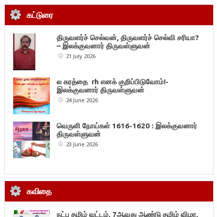
கட்டுரை
திருவளர்ச் செல்வன், திருவளர்ச் செல்வி சரியா?
– இலக்குவனார் திருவள்ளுவன்
21 July 2026
ல கரத்தை rh எனக் குறிப்பிடுவோம்!-
இலக்குவனார் திருவள்ளுவன்
24 June 2026
வெருளி நோய்கள் 1616-1620 : இலக்குவனார்
திருவள்ளுவன்
23 June 2026
கவிதை
நட்பு தமிழ் வட்டம், 7ஆவது ஆண்டு தமிழ் விழா,