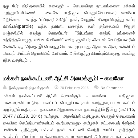
ஏழு பேர் விடுதலையில் கலைஞர் – செயலலிதா நாடகங்களை மக்கள்
மறந்துவிடவில்லை! – வைகோ ம.தி.மு.க பொதுச்செயலாளர் வைகோ
அறிக்கை: கடந்த பிப்பிரவரி 23ஆம் நாள், வேலூர்ச் சிறையிலிருந்து காப்பு
விடுப்பில்(parole) வந்த நளினி, மறைந்த தன் தந்தையின் இறுதி
அஞ்சலியில் கலந்து கொண்டார். “பிரியங்கா காந்தி உங்களைச்
சந்தித்தபொழுது என்ன பேசினார்” என்ற சூனியர் விகடன் செய்தியாளரின்
கேள்விக்கு, “அதை இப்பொழுது சொல்ல முடியாது. ஆனால், அவர் என்னிடம்
மிகவும் மிரட்டல் தொனியில் பேசினார். அங்கிருந்து கிளம்பும்பொழுது எனக்கு
எந்த வசதியும்…
மக்கள் நலக்கூட்டணி ஆட்சி அமைக்கும்! – வைகோ
இலக்குவனார் திருவள்ளுவன்
28 February 2016
No Comment
மக்கள் நலக்கூட்டணி ஆட்சி அமைக்கும்! – வைகோ ம.தி.மு.க.
மாணவரணி மாநில, மாவட்டப் பொறுப்பாளர்கள் கலந்துரையாடல் கூட்டம்
எழும்பூரில் ம.தி.மு.க. தலைமை அலுவலகமான தாயகத்தில் இன்று (மாசி 16,
2047 / பிப்.28, 2016) நடந்தது. அதன்பின் ம.தி.மு.க. பொதுச் செயலாளர்
வைகோ செய்தியாளர்களிடம் கூறியதாவது:- தமிழகச் சட்டசபைத் தேர்தல்
பணிகள் குறித்தும், மக்கள் நலக் கூட்டணி வெற்றி வாய்ப்பு குறித்தும்
கருத்துப் பரிமாற்றம் நடத்துவதற்காக மாணவரணி அறிவுரைக் கூட்டத்தை