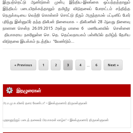
இருபத்தெட்டு ஆண்டுகள் முன்பு இந்திய-இலங்கை ஒப்பந்தத்தாலும்
இந்தியப் படையிறக்கத்தாலும் தமிழீழ விடுதலைப் போராட்டம் சந்தித்த
நெருக்கடியை வெற்றி கொள்ளச் சொட்டு நீரும் அருந்தாமல் பட்டினிப் போர்
புரிந்து இன்னுயிர் தந்த திலீபன் நினைவாக – திலீபனின் 28 ஆவது நினைவு
நாளான சென்ற 26.09.2015 அன்று மாலை 6 மணியளவில் சென்னை
தியாகராய நகரிலுள்ள செ. தெ. தெய்வநாயகம் பள்ளியில் தமிழ்த் தேசிய
விடுதலை இயக்கம் நடத்திய “வேண்டும்…
« Previous
1
2
3
4
…
6
Next »
இதழுரைகள்
அ.ம.மு.க.வினர் தளர வேண்டா! – இலக்குவனார் திருவள்ளுவன்
புறநானூற்றுப் படைத் தலைவர் பிரபாகரன் வாழ்க! – இலக்குவனார் திருவள்ளுவன்