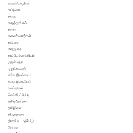
உறுதிமொழிஞர்
கட்டுரை
கதை
கருத்தரங்கம்
கலை
கலைச்சொற்கள்
கவிதை
காணுரை
காப்பிய இலக்கியம்
குறள்நெறி
குறுந்தகவல்
சங்க இலக்கியம்
சமய இலக்கியம்
செய்திகள்
செவ்வி / பேட்டி
தமிழறிஞர்கள்
தமிழிசை
திருக்குறள்
திரைப்பட மதிப்பீடு
தேர்தல்