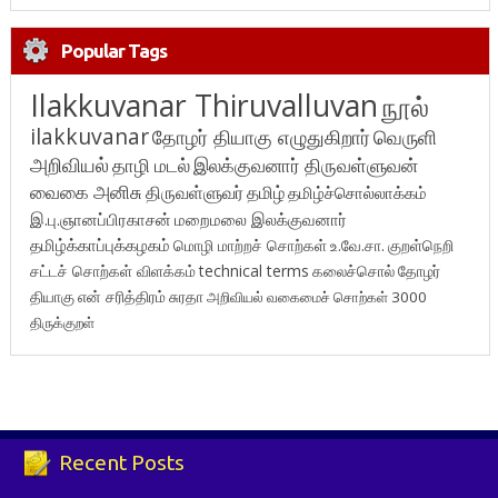
Popular Tags
Ilakkuvanar Thiruvalluvan
நூல்
ilakkuvanar
தோழர் தியாகு எழுதுகிறார்
வெருளி
அறிவியல்
தாழி மடல்
இலக்குவனார் திருவள்ளுவன்
வைகை அனிசு
திருவள்ளுவர்
தமிழ்
தமிழ்ச்சொல்லாக்கம்
இ.பு.ஞானப்பிரகாசன்
மறைமலை இலக்குவனார்
தமிழ்க்காப்புக்கழகம்
மொழி மாற்றச் சொற்கள்
உ.வே.சா.
குறள்நெறி
சட்டச் சொற்கள் விளக்கம்
technical terms
கலைச்சொல்
தோழர்
தியாகு
என் சரித்திரம்
சுரதா
அறிவியல் வகைமைச் சொற்கள் 3000
திருக்குறள்
Recent Posts