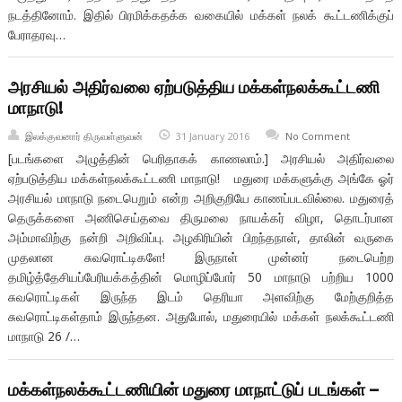
நடத்தினோம். இதில் பிரமிக்கதக்க வகையில் மக்கள் நலக் கூட்டணிக்குப்
பேராதரவு…
அரசியல் அதிர்வலை ஏற்படுத்திய மக்கள்நலக்கூட்டணி
மாநாடு!
இலக்குவனார் திருவள்ளுவன்
31 January 2016
No Comment
[படங்களை அழுத்தின் பெரிதாகக் காணலாம்.] அரசியல் அதிர்வலை
ஏற்படுத்திய மக்கள்நலக்கூட்டணி மாநாடு! மதுரை மக்களுக்கு அங்கே ஓர்
அரசியல் மாநாடு நடைபெறும் என்ற அறிகுறியே காணப்படவில்லை. மதுரைத்
தெருக்களை அணிசெய்தவை திருமலை நாயக்கர் விழா, தொடர்பான
அம்மாவிற்கு நன்றி அறிவிப்பு. அழகிரியின் பிறந்தநாள், தாலின் வருகை
முதலான சுவரொட்டிகளே! இருநாள் முன்னர் நடைபெற்ற
தமிழ்த்தேசியப்பேரியக்கத்தின் மொழிப்போர் 50 மாநாடு பற்றிய 1000
சுவரொட்டிகள் இருந்த இடம் தெரியா அளவிற்கு மேற்குறித்த
சுவரொட்டிகள்தாம் இருந்தன. அதுபோல், மதுரையில் மக்கள் நலக்கூட்டணி
மாநாடு 26 /…
மக்கள்நலக்கூட்டணியின் மதுரை மாநாட்டுப் படங்கள் –