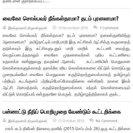
தண்டனை குறைக்கப்பட்ட…
வைகோ சொல்பவர் நீங்கள்தாமா? தடம் புரளலாமா?
இலக்குவனார் திருவள்ளுவன்
15 November 2015
1 Comment
வைகோ சொல்பவர் நீங்கள்தாமா? தடம் புரளலாமா? தலைக்குனிவிற்கு
ஆளாகலாமா? தமிழ்நாட்டில் மாறி,மாறி இரு கட்சிகள் ஆட்சிக்கு வருவதைத்
தடுக்கவும் இரு கட்சிகளுடனும் மாறி மாறிக் கூட்டணி வைத்து,
வெறுப்படைந்ததாலும் வைகோ முதலானவர்கள் புதிய கூட்டணியை
உருவாக்க எண்ணுவது தவறல்ல! ஆனால், கூட்டணியின் பொதுவான
கொள்கைகளுக்காகத் தனக்கே உரிய கொள்கைகளை விட்டுக் கொடுப்பது
முறையல்லவே! வைகோ பொதுவான கருத்தொற்றுமைக்காகத் தமிழ்ஈழம்
பற்றியும் கூடங்குளம் பற்றியும்பேசப்போவதில்லை என்கிறார். நாளை இவர்
ஆட்சி அமைத்தால், கருத்தொற்றுமைக்காக எந்தக் கொள்கையையும்
விட்டுக் கொடுப்பார் என்றுதானே பொருள். தமிழ்ஈழத்திற்காகக் குரல்…
பன்னாட்டு நீதிப் பொறிமுறை வேண்டும் கூட்டறிக்கை
இலக்குவனார் திருவள்ளுவன்
11 October 2015
No Comment
ஈகச் சுடர் திலீபன் நினைவு நாளில் (2015 செப்டம்பர் 26) ஒரு கூட்டறிக்கை