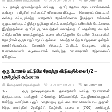
இலக்குவனார் திருவள்ளுவன்
20 December 2015
No Comment
2/2 தமிழர் தாயகத்தைக் காப்பது… தமிழ் தேசிய அடையாளங்களைக்
காப்பது… தமிழரின் தன்னாட்சி உரிமையை மீட்பது… இவைதாம் பிரபாகரன்
என்கிற அப்பழுக்கற்ற மனிதனின் நோக்கங்களாக இருந்தன. சிங்களக்
குமுகாயத்தை அழித்து ஒழிப்பது எந்தக் காலத்திலும் புலிகளின் நோக்கமாக
இருந்ததில்லை. தமிழ்க் குமுகாயத்தின் மானத்தை மீட்பதென்கிற பெயரில்,
அடுத்தவரின் மானத்துக்குக் கறை ஏற்படுத்துகிற செயலில் பிரபாகரனின்
தோழர்கள் ஒருபோதும் ஈடுபட்டதில்லை. வெற்றி பெற்ற போர்முனை ஒன்றில்,
உணர்ச்சிவயப்பட்ட நிலையில் சிங்களத் தேசியக் கொடியை எரித்த
போராளிகளைக் கடுமையாகக் கண்டித்த பிரபாகரனின் நேர்மையைப்
புரிந்தும்…
ஒரு போரால் மட்டுமே தோற்று விடுவதில்லை1/2 –
புகழேந்தி தங்கராசு
இலக்குவனார் திருவள்ளுவன்
13 December 2015
No Comment
1/2 ஒரு தலைமுறையையே தலைநிமிரச் செய்த பிரபாகரனின்
பிறந்தநாளை, எண்ணூர் அசோக்கு இலேலண்டுத் தொழிலாளர்களுடன்
சேர்ந்து, மகிழ்ச்சியுடனும் மனநிறைவுடனும் வை.கோ கொண்டாடியதுதான்,
இந்த வாரத்தின் நெகிழ்ச்சி நிகழ்ச்சி. காலை ௭ (7.00) மணிக்குத்