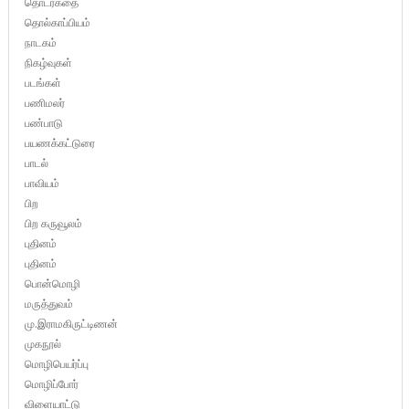
தொடர்கதை
தொல்காப்பியம்
நாடகம்
நிகழ்வுகள்
படங்கள்
பணிமலர்
பண்பாடு
பயணக்கட்டுரை
பாடல்
பாவியம்
பிற
பிற கருவூலம்
புதினம்
புதினம்
பொன்மொழி
மருத்துவம்
மு.இராமகிருட்டிணன்
முகநூல்
மொழிபெயர்ப்பு
மொழிப்போர்
விளையாட்டு