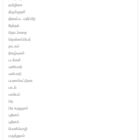
தமிழிசை
திருக்குறள்
திரைப்பட மதிப்பீடு
தேர்தல்
தொடர்கதை
தொல்காப்பியம்
நாடகம்
நிகழ்வுகள்
படங்கள்
பணிமலர்
பண்பாடு
பயணக்கட்டுரை
பாடல்
பாவியம்
பிற
பிற கருவூலம்
புதினம்
புதினம்
பொன்மொழி
மருத்துவம்