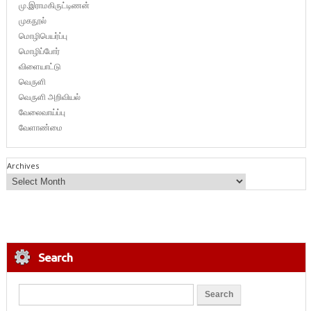
மு.இராமகிருட்டிணன்
முகநூல்
மொழிபெயர்ப்பு
மொழிப்போர்
விளையாட்டு
வெருளி
வெருளி அறிவியல்
வேலைவாய்ப்பு
வேளாண்மை
Archives
Search