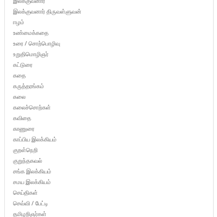
இலக்குவனார்
இலக்குவனார் திருவள்ளுவன்
ஈழம்
உண்மைக்கதை
உரை / சொற்பொழிவு
உறுதிமொழிஞர்
கட்டுரை
கதை
கருத்தரங்கம்
கலை
கலைச்சொற்கள்
கவிதை
காணுரை
காப்பிய இலக்கியம்
குறள்நெறி
குறுந்தகவல்
சங்க இலக்கியம்
சமய இலக்கியம்
செய்திகள்
செவ்வி / பேட்டி
தமிழறிஞர்கள்