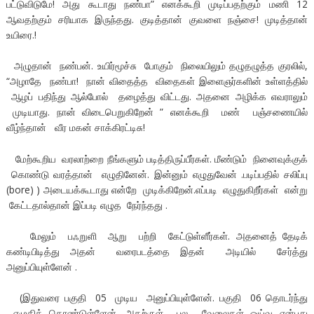
பட்டுவிடுமே! அது கூடாது நண்பா” எனக்கூறி முடிப்பதற்கும் மணி 12
ஆவதற்கும் சரியாக இருந்தது. குடித்தான் குவளை நஞ்சை! முடித்தான்
உயிரை.!
அழுதான் நண்பன். உயிர்மூச்சு போகும் நிலையிலும் தழுதழுத்த குரலில்,
“அழாதே நண்பா! நான் விதைத்த விதைகள் இளைஞர்களின் உள்ளத்தில்
ஆழப் பதிந்து ஆல்போல் தழைத்து விட்டது. அதனை அழிக்க எவராலும்
முடியாது. நான் விடைபெறுகிறேன் ” எனக்கூறி மண் பஞ்சணையில்
வீழ்ந்தான் வீர மகன் சாக்கிரட்டிசு!
மேற்கூறிய வரலாற்றை நீங்களும் படித்திருப்பீர்கள். மீண்டும் நினைவுக்குக்
கொண்டு வரத்தான் எழுதினேன். இன்னும் எழுதுவேன் .படிப்பதில் சலிப்பு
(bore) ) அடையக்கூடாது என்றே முடிக்கிறேன்.எப்படி எழுதுகிறீர்கள் என்று
கேட்டதால்தான் இப்படி எழுத நேர்ந்தது .
மேலும் பஃறுளி ஆறு பற்றி கேட்டுள்ளீர்கள். அதனைத் தேடிக்
கண்டிபிடித்து அதன் வரைபடத்தை இதன் அடியில் சேர்த்து
அனுப்பியுள்ளேன் .
(இதுவரை பகுதி 05 முடிய அனுப்பியுள்ளேன். பகுதி 06 தொடர்ந்து
எழுதிக் கொண்டுள்ளேன். அதற்குள் பல வேலைகள் ஓய்வு என்பது