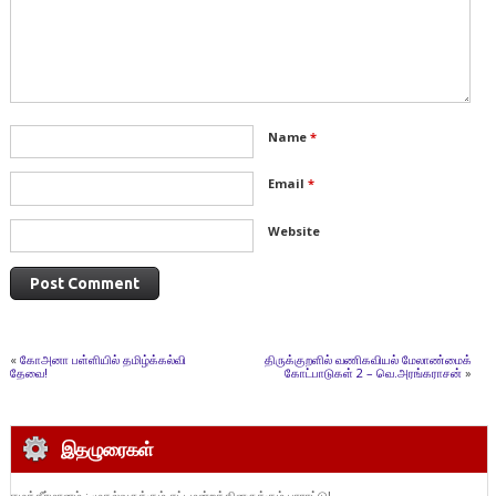
Name
*
Email
*
Website
«
கோஅனா பள்ளியில் தமிழ்க்கல்வி
திருக்குறளில் வணிகவியல் மேலாண்மைக்
தேவை!
கோட்பாடுகள் 2 – வெ.அரங்கராசன்
»
இதழுரைகள்