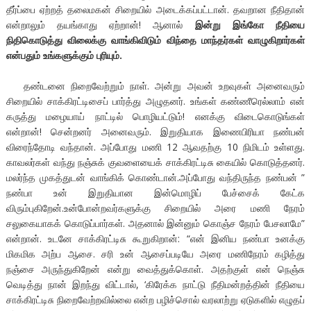
தீர்ப்பை ஏற்றத் தலைமகன் சிறையில் அடைக்கப்பட்டான். தவறான நீதிதான்
என்றாலும் தயங்காது ஏற்றான்! ஆனால்
இன்று இங்கோ நீதியை
நிதிகொடுத்து விலைக்கு வாங்கிவிடும் விந்தை மாந்தர்கள் வாழுகிறார்கள்
என்பதும் உங்களுக்கும் புரியும்.
தண்டனை நிறைவேற்றும் நாள். அன்று அவன் உறவுகள் அனைவரும்
சிறையில் சாக்கிரட்டிசைப் பார்த்து அழுதனர். உங்கள் கண்ணீரெல்லாம் என்
கருத்து மழையாய் நாட்டில் பொழியட்டும்! எனக்கு விடைகொடுங்கள்
என்றான்! சென்றனர் அனைவரும். இறுதியாக இணைபிரியா நண்பன்
விரைந்தோடி வந்தான். அப்போது மணி 12 ஆவதற்கு 10 நிமிடம் உள்ளது.
காவலர்கள் வந்து நஞ்சுக் குவளையைக் சாக்கிரட்டிசு கையில் கொடுத்தனர்.
மலர்ந்த முகத்துடன் வாங்கிக் கொண்டான்.அப்போது வந்திருந்த நண்பன் ”
நண்பா உன் இறுதியான இன்மொழிப் பேச்சைக் கேட்க
விரும்புகிறேன்.உன்போன்றவர்களுக்கு சிறையில் அரை மணி நேரம்
சலுகையாகக் கொடுப்பார்கள். அதனால் இன்னும் கொஞ்ச நேரம் பேசலாமே”
என்றான். உடனே சாக்கிரட்டிசு கூறுகிறான்: “என் இனிய நண்பா உனக்கு
மிகமிக அற்ப ஆசை. சரி உன் ஆசைப்படியே அரை மணிநேரம் கழித்து
நஞ்சை அருந்துகிறேன் என்று வைத்துக்கொள். அதற்குள் என் நெஞ்சு
வெடித்து நான் இறந்து விட்டால், ‘கிரேக்க நாட்டு நீதிமன்றத்தின் நீதியை
சாக்கிரட்டிசு நிறைவேற்றவில்லை என்ற பழிச்சொல் வரலாற்று ஏடுகளில் எழுதப்