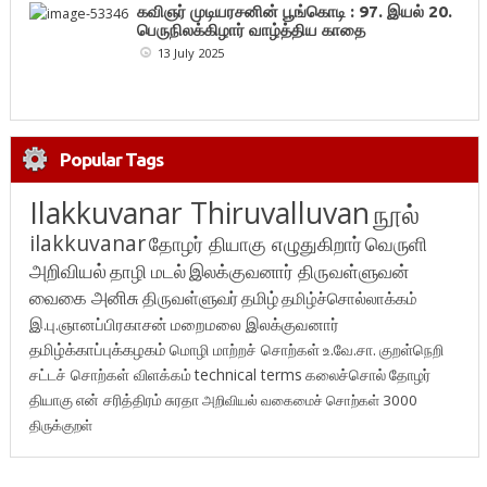
கவிஞர் முடியரசனின் பூங்கொடி : 97. இயல் 20.
பெருநிலக்கிழார் வாழ்த்திய காதை
13 July 2025
Popular Tags
Ilakkuvanar Thiruvalluvan
நூல்
ilakkuvanar
தோழர் தியாகு எழுதுகிறார்
வெருளி
அறிவியல்
தாழி மடல்
இலக்குவனார் திருவள்ளுவன்
வைகை அனிசு
திருவள்ளுவர்
தமிழ்
தமிழ்ச்சொல்லாக்கம்
இ.பு.ஞானப்பிரகாசன்
மறைமலை இலக்குவனார்
தமிழ்க்காப்புக்கழகம்
மொழி மாற்றச் சொற்கள்
உ.வே.சா.
குறள்நெறி
சட்டச் சொற்கள் விளக்கம்
technical terms
கலைச்சொல்
தோழர்
தியாகு
என் சரித்திரம்
சுரதா
அறிவியல் வகைமைச் சொற்கள் 3000
திருக்குறள்