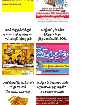
சமக்கிருதத்திற்கும்
தமிழ்நாட்டில் உள்ள
தாய்மொழி தமிழ்தான்!
இந்திய அரசு
– அமைதி ஆனந்தம்
நிறுவனங்களில் 90%
மடல்
தமிழர்களுக்கு வேலை
வழங்கிடு!
மாவீரர்நாளில் நடத்த உள்
தமிழகம் அடிமைப் பட்டு
ள தீபாவளிக்
மதிமயங்கி நிற்பதேன்? –
கொண்டாட்டத்தை
நாமக்கல் கவிஞர்
நிறுத்துக!