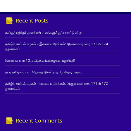
Recent Posts
கவிஞர் புத்தேரி தானப்பன் அவர்களுக்குப் பாராட்டு விழா
தமிழ்க் காப்புக் கழகம் – இணைய அரங்கம்: ஆளுமையர் உரை 173 & 174 ;
நூலரங்கம்
இணைய உரை 10, தமிழ்க்காப்புக்கழகம், புதுதில்லி
நட்பு தமிழ் வட்டம், 7ஆவது ஆண்டு தமிழ் விழா, மதுரை
தமிழ்க் காப்புக் கழகம் – இணைய அரங்கம்: ஆளுமையர் உரை 171 & 172 ;
நூலரங்கம்
Recent Comments