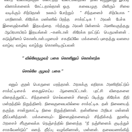
வினாக்களைக் கேட்டதால்தான் ஒரு கலையழகு மிளிரும் சிலை
வடிக்கும் சிற்பிதான் உலகம் போற்றும் ” சிந்தனைச் சிற்பியாக ”
மாறினான். கிரேக்க மண்ணில் பிறந்த சாக்ரட்டிசு ! அவன் பேச்சு
இளைஞர்களின் இதயத்தை ஈர்த்தது. அவன் பின்னால் அணிவகுத்தது
ஆயிரமாயிரம் இதயங்கள் .–கண்டான் கிரேக்க நாட்டுப் பெருமன்னன் .
கடுஞ்சினம் கொண்டான்.பழமைச் சகதியிலே மக்களைப் புதைத்து வளமை
வாழ்வு வாழ்வு வாழ்ந்து கொண்டிருப்பவன்
” வில்லேருழுவர் பகை கொளினும் கொள்ளற்க
சொல்லே ருழவர் பகை “
எனும் குறள் பொருளை மறந்தான். அரசுக்கு எதிராக அணிதிரட்டும்
சாக்ரட்டிசைக் கைதுசெய்ய ஆணையிட்டான். புரட்சி விதைகளை
விதைத்துவிட்ட சிந்தனைச் செல்வனைச் சிறைப் பிடித்து கிரேக்க நீதி
மன்றத்தில் நிறுத்தினர். நிலைகுலையவில்லை சாக்ரட்டிசு. தன் நிலையைத்
தகுந்த சான்றுகாட்டி நிலை நிறுத்தினான். தன்னிலை அறியா மன்னன்
தீர்ப்பளித்தான். மக்களையும்- இளைஞர்களையும் சிந்திக்கத் தூண்டி
அரசைச் சீர்குலைக்க நெஞ்சத்தில் நினைத்த “நீ நஞ்சினைக் குடித்துச்
சாகவேண்டும்” எனத் தீர்ப்பு வழங்கினான், மன்னன். தலைவணங்கித்