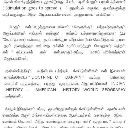
அகல் விளக்குத்திரியை தூண்டுவது போல்.– ஒளி மேலும் பரவும் அல்லவா?
( Stimulation goes to spread ) ” தூண்டல் அதுவே துலங்களுக்கு
வழி வகுக்கும். அந்த அடிப்படையில் உங்கள் புகழுரையை ஏற்கிறேன் .
மேலும் என் எழுத்துகளை எல்லாம் உங்களுக்கும் மற்றவர்களுக்கும்
அனுப்புகிறேன் என்றால் எதற்கு? தங்கம் பத்தரைமாற்றுதானா? (22
“கேரட்”தானா) என்பதை தரம் பார்க்கும் விற்பன்னரிடம் கொடுத்தால் தரமா
-தரம் குறைந்ததா என்பதை கல்லில் உரசிப் பார்த்துச் சொலுவார். அந்தக்
கல் ” கட்டளைக் கல்” என்பதாகும்.அப்படி உரசிப் பார்க்கத்தான்
அனுப்புகிறேன்.
தார்வின்
பற்றியும் அறிவியல் பற்றியும் கேட்டுள்ளீர்கள் .என் இளமைக்
காலத்திலேயே ” DOCTRINE OF DARWIN ” படிப்படி (பரிணாம)
வளர்ச்சி புத்தகத்தை படித்து முடித்தவன். அது மட்டுமல்ல! INDIAN
HISTORY – AMERICAN HISTORY—WORLD GEOGRAPHY
படித்தவன் .
மேலும் இதெல்லாம் எப்படி முடிகிறது என்றும் கேட்டுள்ளீர்கள். ஆண்டவன்
கொடுத்த அருள் அல்ல! என்உள்ளத்தை ஆண்டவர்கள் கொடுத்த ஆர்வ
உணர்வுக் கொடை! அந்த உணர்வுதான் எதையும் ஏன்? எதற்காக ? எப்படி ?
என்ற வினாவுக்குக் கிடைத்த விடைகள்தான் நான் எழுதுவது. இப்படி