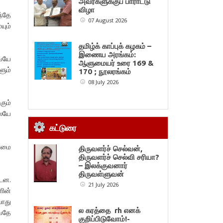
அவர்களுக்குப் பாராட்டு
விழா
்தே
07 August 2026
யும்
தமிழ்க் காப்புக் கழகம் –
இணைய அரங்கம்:
வையே
ஆளுமையர் உரை 169 &
ளும்
170 ; நூலரங்கம்
08 July 2026
கும்
ேயே
கட்டுரை
்மை
திருவளர்ச் செல்வன்,
திருவளர்ச் செல்வி சரியா?
– இலக்குவனார்
திருவள்ளுவன்
்டன.
21 July 2026
ளின்
ோது
ல கரத்தை rh எனக்
வதே
குறிப்பிடுவோம்!-