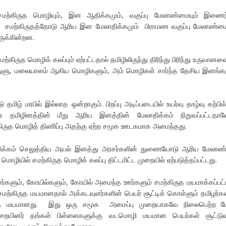
 சமற்கிருத மொழியும், இன ஆதிக்கமும், வகுப்பு மேலாண்மையும் இணைந
ன. சமற்கிருதத்தோடு ஆரிய இன மேலாதிக்கமும் பிராமண வகுப்பு மேலாண்மை
ுக்கின்றன.
ற்கிருத மொழிக் கலப்பும் ஏற்பட்டதால் தமிழிலிருந்து திரிந்து பிரிந்து உருவான
 துளு, மலையாளம் ஆகிய மொழிகளும், அம் மொழிகள் சார்ந்த தேசிய இனங்க
தமிழ் மரபில் இல்லாத ஒன்றாகும். பிறப்பு அடிப்படையில் உயர்வு தாழ்வு கற்பிக்
தமிழினத்தின் மீது ஆரிய இனத்தின் மேலாதிக்கம் நிறுவப்பட்டதால
ருத மொழித் திணிப்பு அதற்கு ஏற்ற சமூக ஊடகமாக அமைந்தது.
ஆதிக்கம் செலுத்திய அயல் இனத்து அரசர்களின் துணையோடு ஆரிய மேலாண
 மொழியில் சமற்கிருத மொழிக் கலப்பு திட்டமிட்ட முறையில் ஏற்படுத்தப்பட்டது.
ர்களும், கோயில்களும், கோயில் அமைந்த ஊர்களும் சமற்கிருத மயமாக்கப்பட
சமற்கிருத மயமானதால் அக்கடவுளர்களின் பெயர் சூட்டிக் கொள்ளும் தமிழர்க
ிருத மயமானது. இது ஒரு சமூக அமைப்பு முறையாகவே நிலைபெற்ற ப
றையினர் தங்கள் பிள்ளைகளுக்கு வடமொழி மயமான பெயர்கள் சூட்டு