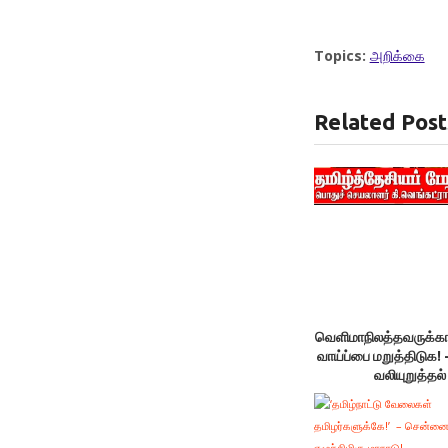
Topics:
அறிக்கை
Related Post
வெளிமாநிலத்தவருக்
வாய்ப்பை மறுத்திடுக! 
வலியுறுத்தல்