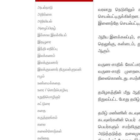
அயல்நாடு
வரலாறு நெடுகிலும்
அறிக்கை
செயல்பட்டிருக்கின்ற
அறிவியல்
இணைந்தே செயல்பட்டிர
அழைப்பிதழ்
இக்கால இலக்கியம்
ஆரிய இனக்கலப்பும், சம
இதழுரை
தெலுங்கு, கன்னடம்,
இந்தி எதிர்ப்பு
ஆகும்.
இலக்கணம்
இலக்குவனார்
வருண-சாதிக் கோட்பாடு 
இலக்குவனார் திருவள்ளுவன்
வருண-சாதி முறைமை 
ஈழம்
நிலைகொண்டது. சமற்கி
உண்மைக்கதை
உரை / சொற்பொழிவு
தமிழகத்தின் மீது 
உறுதிமொழிஞர்
நிறுவப்பட்ட போது தமிழ்
கட்டுரை
கதை
தமிழ் மண்ணின் கடவுள
கருத்தரங்கம்
கடவுளர்களின் பெயர் 
கலை
பெயர்களும் சமற்க
கலைச்சொற்கள்
அடுத்தடுத்த தலைமு
கவிதை