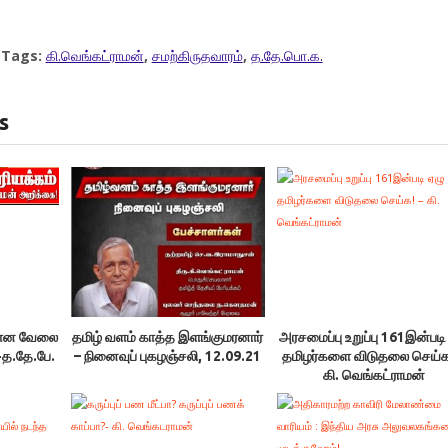
Tags:
கி.வெங்கட்ராமன்
,
சமற்கிருதவாரம்
,
த.தே.பொ.க.
s
கான வேலை
தமிழ் வளம் காத்த இளங்குமரனார்
அரசமைப்பு உறுப்பு 161இன்படி
-த.தே.பே.
– நினைவுப் புகழஞ்சலி, 12.09.21
தமிழர்களை விடுதலை செய்க
கி. வெங்கட்ராமன்