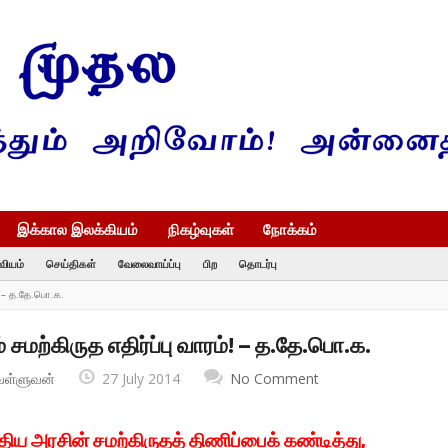
இக்கால இலக்கியம்
நிகழ்வுகள்
நோக்கம்
வியம்
செய்திகள்
வேலைவாய்ப்பு
பிற
தொடர்பு
்! – த.தே.பொ.க.
சமற்கிருத எதிர்ப்பு வாரம்! – த.தே.பொ.க.
வள்ளுவன்
27 July 2014
No Comment
திய அரசின் சமற்கிருதத் திணிப்பைக் கண்டித்து,