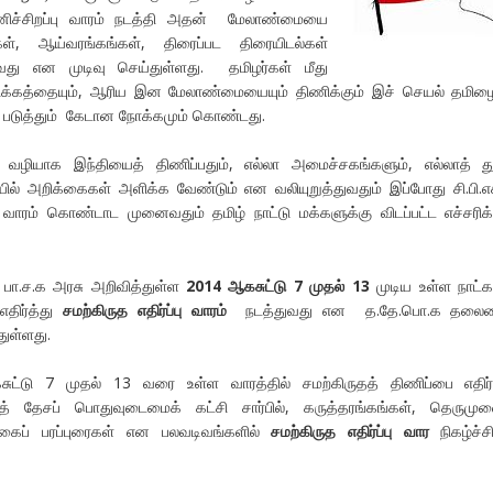
் தனிச்சிறப்பு வாரம் நடத்தி அதன் மேலாண்மையை
டிகள், ஆய்வரங்கங்கள், திரைப்பட திரையிடல்கள்
து என முடிவு செய்துள்ளது. தமிழர்கள் மீது
க்கத்தையும், ஆரிய இன மேலாண்மையையும் திணிக்கும் இச் செயல் தமிழை
ு படுத்தும் கேடான நோக்கமும் கொண்டது.
வழியாக இந்தியைத் திணிப்பதும், எல்லா அமைச்சகங்களும், எல்லாத் 
யில் அறிக்கைகள் அளிக்க வேண்டும் என வலியுறுத்துவதும் இப்போது சி.பி.எ
த வாரம் கொண்டாட முனைவதும் தமிழ் நாட்டு மக்களுக்கு விடப்பட்ட எச்சரி
பா.ச.க அரசு அறிவித்துள்ள
2014 ஆகசுட்டு 7 முதல் 13
முடிய உள்ள நாட்க
எதிர்த்து
சமற்கிருத எதிர்ப்பு வாரம்
நடத்துவது என த.தே.பொ.க தலைம
துள்ளது.
டு 7 முதல் 13 வரை உள்ள வாரத்தில் சமற்கிருதத் திணிப்பை எதிர்த
்த் தேசப் பொதுவுடைமைக் கட்சி சார்பில், கருத்தரங்கங்கள், தெருமு
க்கைப் பரப்புரைகள் என பலவடிவங்களில்
சமற்கிருத எதிர்ப்பு வார
நிகழ்ச்ச