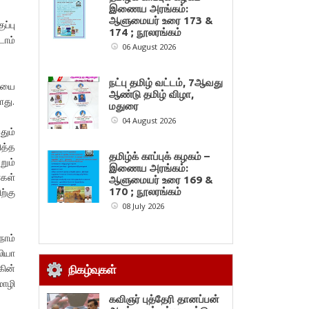
இணைய அரங்கம்:
ஆளுமையர் உரை 173 &
ப்பு
174 ; நூலரங்கம்
டாம்
06 August 2026
நட்பு தமிழ் வட்டம், 7ஆவது
ையை
ஆண்டு தமிழ் விழா,
து.
மதுரை
04 August 2026
தும்
ித்த
தமிழ்க் காப்புக் கழகம் –
றும்
இணைய அரங்கம்:
்கள்
ஆளுமையர் உரை 169 &
ற்கு
170 ; நூலரங்கம்
08 July 2026
ோம்
ியா
ின்
நிகழ்வுகள்
ொழி
கவிஞர் புத்தேரி தானப்பன்