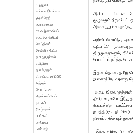
நிலைத்துப் போனது. 
காணுரை
காப்பிய இலக்கியம்
ஆரிய – பிராமண மேல
குறள்நெறி
முழுவதும் நிறுவப்பட்ட
குறுந்தகவல்
அனைத்தும் சமற்கிர
சங்க இலக்கியம்
சமய இலக்கியம்
அறிவியல் சார்ந்த அற
செய்திகள்
வழிபாட்டு முறைகள
செவ்வி / பேட்டி
திருமுறைகளும், திவ்யப
தமிழறிஞர்கள்
போராட்டம் நட்த்த வேண்
தமிழிசை
திருக்குறள்
இதனால்தான், தமிழ் மொழ
திரைப்பட மதிப்பீடு
இணைந்தே வரலாறு நெடு
தேர்தல்
தொடர்கதை
ஆரிய இனவாதத்தின் இ
தொல்காப்பியம்
தீவிர வடிவமே இந்துத
நாடகம்
கிடைக்கிற வாய்ப்பை
நிகழ்வுகள்
ஐயத்திற்கு இடமின்
படங்கள்
நிலைப்படுத்தவும் துற
பணிமலர்
பண்பாடு
இந்த வரிசையில் சில