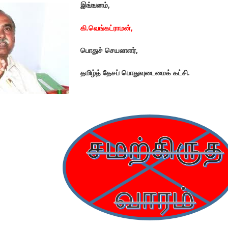
இங்ஙனம்
,
கி.வெங்கட்ராமன்
,
பொதுச் செயலாளர்
,
தமிழ்த் தேசப் பொதுவுடைமைக் கட்சி.