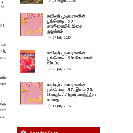
25 August 2025
கவிஞர் முடியரசனின்
பூங்கொடி : 99 :
யும்
மாளிகையில் இசை
முழக்கம்
27 July 2025
துறை
சு.இ
கவிஞர் முடியரசனின்
க்கை
பூங்கொடி : 98: கோமகன்
வியப்பு
20 July 2025
ளில்
ைச்
கவிஞர் முடியரசனின்
பூங்கொடி : 97. இயல் 20.
பெருநிலக்கிழார் வாழ்த்திய
காதை
்து
13 July 2025
னைக்
ிகள்