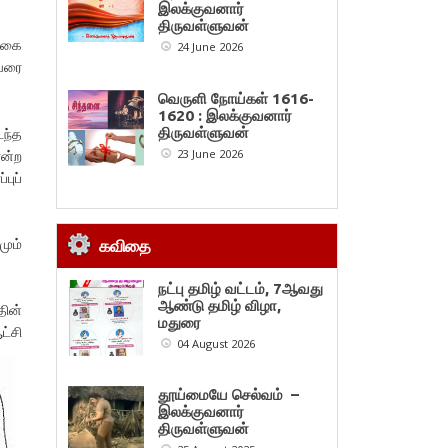
இலக்குவனார்
திருவள்ளுவன்
்கை
24 June 2026
ுவரை
வெருளி நோய்கள் 1616-
1620 : இலக்குவனார்
டந்த
திருவள்ளுவன்
ன்ற
23 June 2026
புப்
மும்
கவிதை
நட்பு தமிழ் வட்டம், 7ஆவது
ஆண்டு தமிழ் விழா,
தின்
மதுரை
ட்சி
04 August 2026
தூய்மையே செல்வம் –
இலக்குவனார்
திருவள்ளுவன்