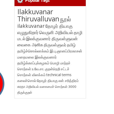
Popular Tags
Ilakkuvanar
Thiruvalluvan
நூல்
ilakkuvanar
தோழர் தியாகு
எழுதுகிறார்
வெருளி அறிவியல்
தாழி
மடல்
இலக்குவனார் திருவள்ளுவன்
வைகை அனிசு
திருவள்ளுவர்
தமிழ்
தமிழ்ச்சொல்லாக்கம்
இ.பு.ஞானப்பிரகாசன்
மறைமலை இலக்குவனார்
தமிழ்க்காப்புக்கழகம்
மொழி மாற்றச்
சொற்கள்
உ.வே.சா.
குறள்நெறி
சட்டச்
சொற்கள் விளக்கம்
technical terms
கலைச்சொல்
தோழர் தியாகு
என் சரித்திரம்
சுரதா
அறிவியல் வகைமைச் சொற்கள் 3000
திருக்குறள்