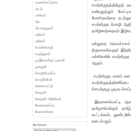
பயணக்கட்டுரை
சமற்கிருதத்திற்குத
பாடல்
வலியுறுத்தும் போட்
பாவியம்
போன்றவற்றை நடத்துவ
பிற
சமற்கிருத மொழி ஆதி
பிற கருவூலம்
தமிழினத்தையும் இழிவ
புதினம்
புதினம்
உள்துறை அமைச்சகம் 
பொன்மொழி
நிருவாகங்களும் இந்தி
மருத்துவம்
பள்ளிகளில் சமற்கிரு
மு.இராமகிருட்டிணன்
ஆகும்.
முகநூல்
மொழிபெயர்ப்பு
சமற்கிருத வாரம் என 
மொழிப்போர்
சமற்கிருதத்திணிப்பை 
விளையாட்டு
செயற்குழு முடிவு செய்
வெருளி
வெருளி அறிவியல்
இதனையொட்டி ஆகசுட்
வேலைவாய்ப்பு
தமிழகமெங்கும் தமிழ
வேளாண்மை
கூட்டங்கள், துண்டறி
நடைபெறும்.
Archives