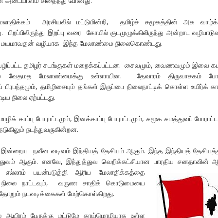
இன அடையாளம் சிதைந்து போனது.
ாதிக்கம் அரசியலில் மட்டுமின்றி, தமிழ்ச் சமூகத்தின் அக வாழ்க
து. பிறப்பிலிருந்து இறப்பு வரை கோயில் குடமுழுக்கிலிருந்து அன்றாட வழிபாட
ுத மயமாவதன் வழியாக இந்த மேலாண்மை நிலைகொண்டது.
 வழிப்பட்ட தமிழர் சடங்குகள் மறைக்கப்பட்டன. சைவமும், வைணவமும் இவை க
ும் வேதமத மேலாண்மைக்கு உள்ளாயின. தேவாரம் திருவாசகம் போ
் பிரபந்தமும், தமிழிசையும் தங்கள் இருப்பை நிலைநாட்டிக் கொள்ள உயிர்க் காப்
டிய நிலை ஏற்பட்டது.
ிக் காப்பு போராட்டமும், இனக்காப்பு போராட்டமும், சமூக சமத்துவப் போராட்ட
கிலும் நடந்துவருகின்றன.
ன்றைய நவீன வடிவம் இந்தியத் தேசியம் ஆகும். இந்த இந்தியத் தேசியத்
்துவம் ஆகும். எனவே, இந்துத்துவ வெறிக்கட்சியான பாரதிய சனதாவின் ஆ
 எல்லாம்
பயன்படுத்தி ஆரிய மேலாதிக்கத்தை
றி நிலை நாட்டவும், வருண சாதிக் கொடுமையை
ைதோறும் நடவடிக்கைகள் மேற்கொள்கிறது.
 ஆயிரம் பேருக்கு மட்டுமே தாய்மொழியாக உள்ள