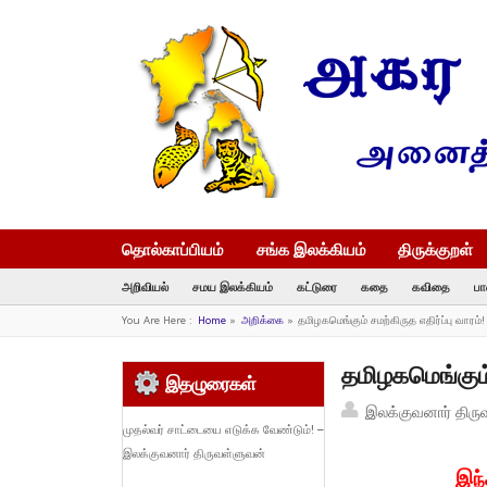
தொல்காப்பியம்
சங்க இலக்கியம்
திருக்குறள்
அறிவியல்
சமய இலக்கியம்
கட்டுரை
கதை
கவிதை
பா
You Are Here :
Home
»
அறிக்கை
»
தமிழகமெங்கும் சமற்கிருத எதிர்ப்பு வாரம
தமிழகமெங்கும் 
இதழுரைகள்
இலக்குவனார் திரு
முதல்வர் சாட்டையை எடுக்க வேண்டும்! –
இலக்குவனார் திருவள்ளுவன்
இந்