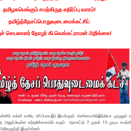
தமிழகமெங்கும் சமற்கிருத எதிர்ப்பு வாரம்!
தமிழ்த்தேசப்பொதுவுடைமைக்கட்சிப்
ச் செயலாளர் தோழர் கி.வெங்கட்ராமன் அறிக்கை!
ள்ளிக் கல்வி வாரிய (சி.பி.எசு.இ) இயக்குநர் அண்மையில்இந்தியா முழுதும் 
்கு அனுப்பியுள்ள சுற்றறிக்கையில் வரும் ஆகசுட்டு 7 முதல் 13 முடிய சமற்க
றிவுறுத்தி இருக்கிறார்.