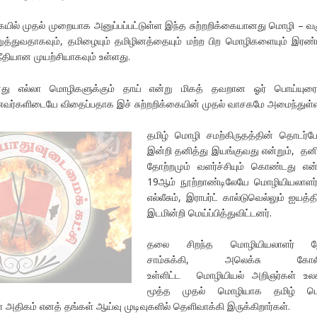
ல் முதல் முறையாக அனுப்பப்பட்டுள்ள இந்த சுற்றறிக்கையானது மொழி – வகு
்துவதாகவும், தமிழையும் தமிழினத்தையும் மற்ற பிற மொழிகளையும் இரண்
ீதியான முயற்சியாகவும் உள்ளது.
து எல்லா மொழிகளுக்கும் தாய் என்று மிகத் தவறான ஓர் பொய்யுர
ர்களிடையே விதைப்பதாக இச் சுற்றறிக்கையின் முதல் வாசகமே அமைந்துள்ள
தமிழ் மொழி சமற்கிருதத்தின் தொடர்பே
இன்றி தனித்து இயங்குவது என்றும், தன
தோற்றமும் வளர்ச்சியும் கொண்டது என்
19ஆம் நூற்றாண்டிலேயே மொழியியலாளர
எல்லீசும், இராபர்ட் கால்டுவெல்லும் ஐயத்தி
இடமின்றி மெய்ப்பித்துவிட்டனர்.
தலை சிறந்த மொழியியலாளர் ந
சாம்சுக்கி, அலெக்சு கோல
உள்ளிட்ட மொழியியல் அறிஞர்கள் உலக
மூத்த முதல் மொழியாக தமிழ் ம
ள் அதிகம் எனத் தங்கள் ஆய்வு முடிவுகளில் தெளிவாக்கி இருக்கிறார்கள்.