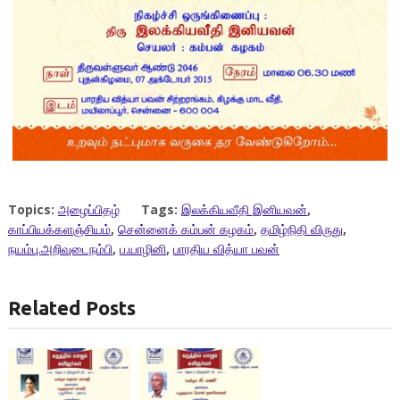
Topics:
அழைப்பிதழ்
Tags:
இலக்கியவீதி இனியவன்
,
காப்பியக்களஞ்சியம்
,
சென்னைக் கம்பன் கழகம்
,
தமிழ்நிதி விருது
,
நயம்பு.அறிவுடைநம்பி
,
ப.யாழினி
,
பாரதிய வித்யா பவன்
Related Posts