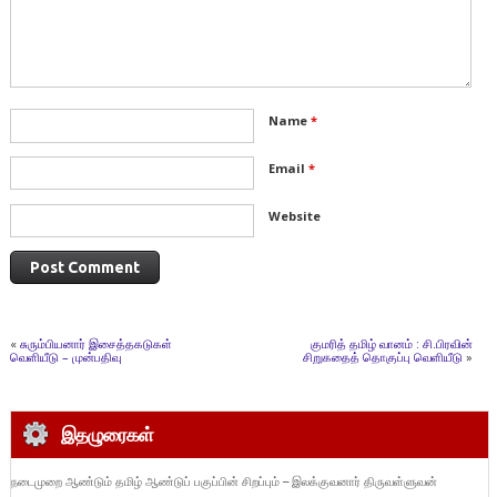
Name
*
Email
*
Website
«
சுரும்பியனார் இசைத்தகடுகள்
குமரித் தமிழ் வானம் : சி.பிரவின்
வெளியீடு – முன்பதிவு
சிறுகதைத் தொகுப்பு வெளியீடு
»
இதழுரைகள்
நடைமுறை ஆண்டும் தமிழ் ஆண்டுப் பகுப்பின் சிறப்பும் – இலக்குவனார் திருவள்ளுவன்