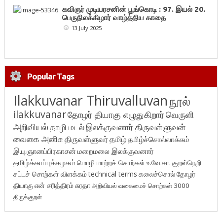
கவிஞர் முடியரசனின் பூங்கொடி : 97. இயல் 20.
பெருநிலக்கிழார் வாழ்த்திய காதை
13 July 2025
Popular Tags
Ilakkuvanar Thiruvalluvan
நூல்
ilakkuvanar
தோழர் தியாகு எழுதுகிறார்
வெருளி
அறிவியல்
தாழி மடல்
இலக்குவனார் திருவள்ளுவன்
வைகை அனிசு
திருவள்ளுவர்
தமிழ்
தமிழ்ச்சொல்லாக்கம்
இ.பு.ஞானப்பிரகாசன்
மறைமலை இலக்குவனார்
தமிழ்க்காப்புக்கழகம்
மொழி மாற்றச் சொற்கள்
உ.வே.சா.
குறள்நெறி
சட்டச் சொற்கள் விளக்கம்
technical terms
கலைச்சொல்
தோழர்
தியாகு
என் சரித்திரம்
சுரதா
அறிவியல் வகைமைச் சொற்கள் 3000
திருக்குறள்