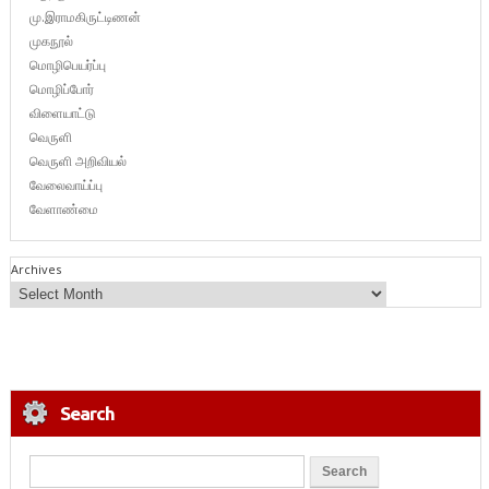
மு.இராமகிருட்டிணன்
முகநூல்
மொழிபெயர்ப்பு
மொழிப்போர்
விளையாட்டு
வெருளி
வெருளி அறிவியல்
வேலைவாய்ப்பு
வேளாண்மை
Archives
Search