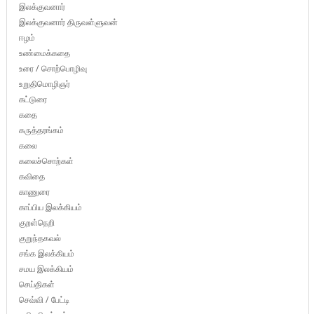
இலக்குவனார்
இலக்குவனார் திருவள்ளுவன்
ஈழம்
உண்மைக்கதை
உரை / சொற்பொழிவு
உறுதிமொழிஞர்
கட்டுரை
கதை
கருத்தரங்கம்
கலை
கலைச்சொற்கள்
கவிதை
காணுரை
காப்பிய இலக்கியம்
குறள்நெறி
குறுந்தகவல்
சங்க இலக்கியம்
சமய இலக்கியம்
செய்திகள்
செவ்வி / பேட்டி