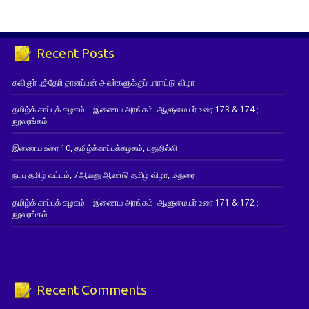
Recent Posts
கவிஞர் புத்தேரி தானப்பன் அவர்களுக்குப் பாராட்டு விழா
தமிழ்க் காப்புக் கழகம் – இணைய அரங்கம்: ஆளுமையர் உரை 173 & 174 ;
நூலரங்கம்
இணைய உரை 10, தமிழ்க்காப்புக்கழகம், புதுதில்லி
நட்பு தமிழ் வட்டம், 7ஆவது ஆண்டு தமிழ் விழா, மதுரை
தமிழ்க் காப்புக் கழகம் – இணைய அரங்கம்: ஆளுமையர் உரை 171 & 172 ;
நூலரங்கம்
Recent Comments