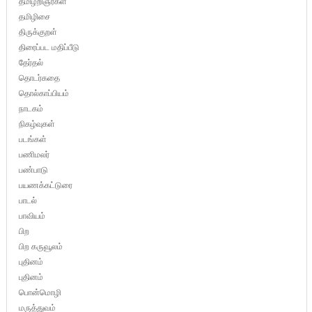
தமிழறிஞர்கள்
தமிழிசை
திருக்குறள்
திரைப்பட மதிப்பீடு
தேர்தல்
தொடர்கதை
தொல்காப்பியம்
நாடகம்
நிகழ்வுகள்
படங்கள்
பணிமலர்
பண்பாடு
பயணக்கட்டுரை
பாடல்
பாவியம்
பிற
பிற கருவூலம்
புதினம்
புதினம்
பொன்மொழி
மருத்துவம்