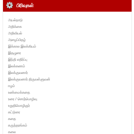
பிரிவுகள்
அயல்நாடு
அறிக்கை
அறிவியல்
அழைப்பிதழ்
இக்கால இலக்கியம்
இதழுரை
இந்தி எதிர்ப்பு
இலக்கணம்
இலக்குவனார்
இலக்குவனார் திருவள்ளுவன்
ஈழம்
உண்மைக்கதை
உரை / சொற்பொழிவு
உறுதிமொழிஞர்
கட்டுரை
கதை
கருத்தரங்கம்
கலை