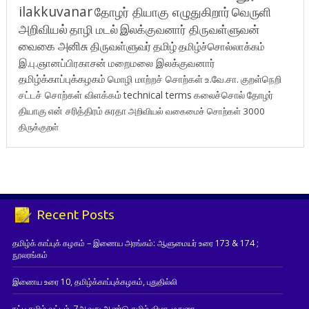
ilakkuvanar
தோழர் தியாகு எழுதுகிறார்
வெருளி
அறிவியல்
தாழி மடல்
இலக்குவனார் திருவள்ளுவன்
வைகை அனிசு
திருவள்ளுவர்
தமிழ்
தமிழ்ச்சொல்லாக்கம்
இ.பு.ஞானப்பிரகாசன்
மறைமலை இலக்குவனார்
தமிழ்க்காப்புக்கழகம்
மொழி மாற்றச் சொற்கள்
உ.வே.சா.
குறள்நெறி
சட்டச் சொற்கள் விளக்கம்
technical terms
கலைச்சொல்
தோழர்
தியாகு
என் சரித்திரம்
சுரதா
அறிவியல் வகைமைச் சொற்கள் 3000
திருக்குறள்
Recent Posts
தமிழ்க் காப்புக் கழகம் – இணைய அரங்கம்: ஆளுமையர் உரை 173 & 174 ;
நூலரங்கம்
இணைய உரை 10, தமிழ்க்காப்புக்கழகம், புதுதில்லி
நட்பு தமிழ் வட்டம், 7ஆவது ஆண்டு தமிழ் விழா, மதுரை