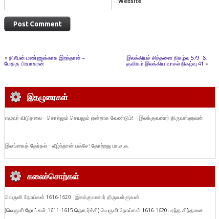
Website
«
திலீபன் மண்ணுக்காக இறந்தான் –
இலக்கியச் சிந்தனை நிகழ்வு 579 &
மேதகு பிரபாகரன்
குவிகம் இலக்கிய வாசல் நிகழ்வு 41
»
இதழுரைகள்
எழுவர் விடுதலை – சொல்லும் செயலும் ஒன்றாக வேண்டும்! – இலக்குவனார் திருவள்ளுவன்
இலங்கைத் தேர்தல் – வீழ்ந்தான் பக்சே! தோற்றது பா.ச.க.
கலைச்சொற்கள்
வெருளி நோய்கள் 1616-1620 : இலக்குவனார் திருவள்ளுவன்
(வெருளி நோய்கள் 1611-1615 தொடர்ச்சி) வெருளி நோய்கள் 1616-1620 பரந்த சிந்தனை