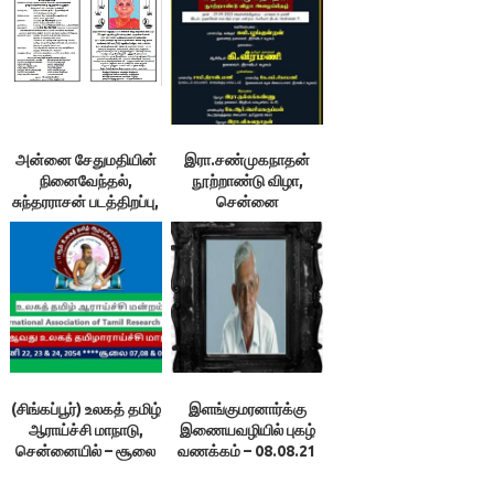
நாம் : இலக்குவனார்
திருவள்ளுவன்
அன்னை சேதுமதியின்
இரா.சண்முகநாதன்
நினைவேந்தல்,
நூற்றாண்டு விழா,
சுந்தரராசன் படத்திறப்பு,
சென்னை
தமிழ்த்
தொண்டறத்தாருக்குப்
பாராட்டு
(சிங்கப்பூர்) உலகத் தமிழ்
இளங்குமரனார்க்கு
ஆராய்ச்சி மாநாடு,
இணையவழியில் புகழ்
சென்னையில் – சூலை
வணக்கம் – 08.08.21
7-9￼
காலை 10.00