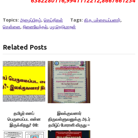
6382280116,9941112212,8667661234
Topics:
அழைப்பிதழ்
,
செய்திகள்
Tags:
கி.த. பச்சையப்பனார்
,
சென்னை
,
நினைவேந்தல்
,
பழ.நெடுமாறன்
Related Posts
தமிழர் எனப்
இலக்குவனார்
பெருமைப்பட என்ன
திருவள்ளுவனுக்கு அடர்
இருக்கிறது? 08:
தமிழ்ப் போராளி விருது –
வீட்டிலும் ஏட்டிலும்
பெருங்கவிக்கோ
தமிழைத் தொலைக்கும்
அளித்தார்