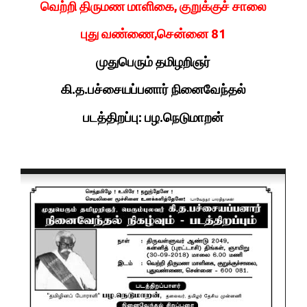
வெற்றி திருமண மாளிகை, குறுக்குச் சாலை
புது வண்ணை,சென்னை 81
முதுபெரும் தமிழறிஞர்
கி.த.பச்சையப்பனார் நினைவேந்தல்
படத்திறப்பு: பழ.நெடுமாறன்