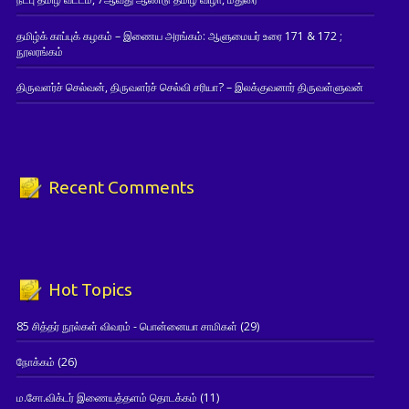
தமிழ்க் காப்புக் கழகம் – இணைய அரங்கம்: ஆளுமையர் உரை 171 & 172 ;
நூலரங்கம்
திருவளர்ச் செல்வன், திருவளர்ச் செல்வி சரியா? – இலக்குவனார் திருவள்ளுவன்
Recent Comments
Hot Topics
85 சித்தர் நூல்கள் விவரம் - பொன்னையா சாமிகள்
(29)
நோக்கம்
(26)
ம.சோ.விக்டர் இணையத்தளம் தொடக்கம்
(11)