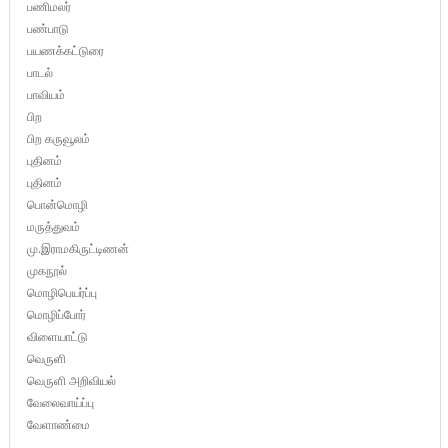
பணிமலர்
பண்பாடு
பயணக்கட்டுரை
பாடல்
பாவியம்
பிற
பிற கருவூலம்
புதினம்
புதினம்
பொன்மொழி
மருத்துவம்
மு.இராமகிருட்டிணன்
முகநூல்
மொழிபெயர்ப்பு
மொழிப்போர்
விளையாட்டு
வெருளி
வெருளி அறிவியல்
வேலைவாய்ப்பு
வேளாண்மை