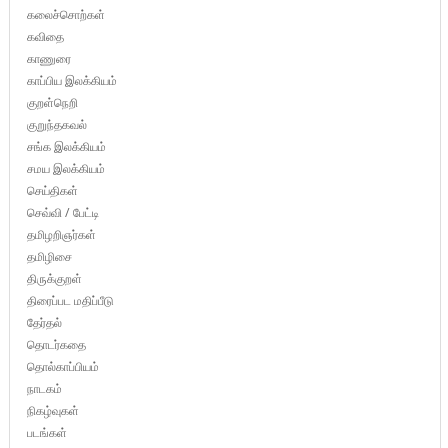
கலைச்சொற்கள்
கவிதை
காணுரை
காப்பிய இலக்கியம்
குறள்நெறி
குறுந்தகவல்
சங்க இலக்கியம்
சமய இலக்கியம்
செய்திகள்
செவ்வி / பேட்டி
தமிழறிஞர்கள்
தமிழிசை
திருக்குறள்
திரைப்பட மதிப்பீடு
தேர்தல்
தொடர்கதை
தொல்காப்பியம்
நாடகம்
நிகழ்வுகள்
படங்கள்