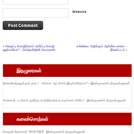
Website
«
பிழைப்பு மொழிக்காய் உயிர்ப்பு மொழி
கல்வியை அழிக்கும் ஆங்கில மாயை –
துறப்பாயோ? – செந்தமிழினி பிரபாகரன்
தி்ரைப்படம்
»
இதழுரைகள்
நினைவேந்தலுக்குத் தடை! : சிங்கள ஆட்சியில் இருக்கிறோமா? – இலக்குவனார் திருவள்ளுவன்
சிலைகள், படங்கள் குறித்த உயர்நீதிமன்ற நடவடிக்கை சரியே!- இலக்குவனார் திருவள்ளுவன்
கலைச்சொற்கள்
வெருளி நோய்கள் 1616-1620 : இலக்குவனார் திருவள்ளுவன்