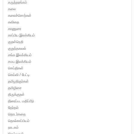
கருத்தரங்கம்
கலை
கலைச்சொற்கள்
கவிதை
காணுரை
காப்பிய இலக்கியம்
குறள்நெறி
குறுந்தகவல்
சங்க இலக்கியம்
சமய இலக்கியம்
செய்திகள்
செவ்வி / பேட்டி
தமிழறிஞர்கள்
தமிழிசை
திருக்குறள்
திரைப்பட மதிப்பீடு
தேர்தல்
தொடர்கதை
தொல்காப்பியம்
நாடகம்
நிகழ்வுகள்