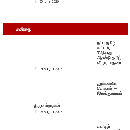
23 June 2026
கவிதை
நட்பு தமிழ்
வட்டம்,
7ஆவது
ஆண்டு தமிழ்
விழா, மதுரை
04 August 2026
தூய்மையே
செல்வம் –
இலக்குவனார்
திருவள்ளுவன்
25 August 2025
கவிஞர்