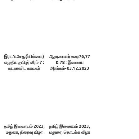
திருத்துறைக்கிழார்
கல்வி ஏமம், 4.கேண்மை
ஏமம்
இரா.பி.சேது(ப்பிள்ளை)
ஆளுமையர் உரை76,77
எழுதிய தமிழர் வீரம் 7 :
& 78 : இணைய
கடலாண்ட காவலர்
அரங்கம்-03.12.2023
தமிழ் இணையம் 2023,
தமிழ் இணையம் 2023,
மதுரை, நிறைவு விழா
மதுரை, தொடக்க விழா