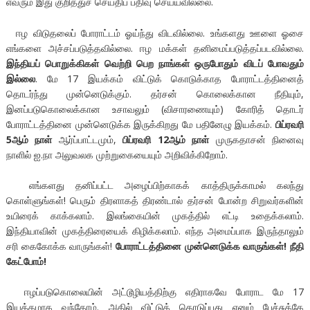
எவரும் இது குறித்துச் செய்திப் பதிவு செய்யவில்லை.
ஈழ விடுதலைப் போராட்டம் ஓய்ந்து விடவில்லை. உங்களது ஊளை ஓசை
எங்களை அச்சப்படுத்தவில்லை. ஈழ மக்கள் தனிமைப்படுத்தப்படவில்லை.
இந்தியப் பொறுக்கிகள் வெற்றி பெற நாங்கள் ஒருபோதும் விடப் போவதும்
இல்லை
. மே 17 இயக்கம் விட்டுக் கொடுக்காத போராட்டத்தினைத்
தொடர்ந்து முன்னெடுக்கும். தர்சன் கொலைக்கான நீதியும்,
இனப்படுகொலைக்கான உசாவலும் (விசாரணையும்) கோரித் தொடர்
போராட்டத்தினை முன்னெடுக்க இருக்கிறது மே பதினேழு இயக்கம்.
பிப்ரவரி
5
ஆம் நாள்
ஆர்ப்பாட்டமும்,
பிப்ரவரி
12
ஆம் நாள்
முருகதாசன் நினைவு
நாளில் ஐ.நா அலுவலக முற்றுகையையும் அறிவிக்கிறோம்.
எங்களது தனிப்பட்ட அழைப்பிற்காகக் காத்திருக்காமல் கலந்து
கொள்ளுங்கள்! பெரும் திரளாகத் திரண்டால் தர்சன் போன்ற சிறுவர்களின்
உயிரைக் காக்கலாம். இலங்கையின் முகத்தில் எட்டி உதைக்கலாம்.
இந்தியாவின் முகத்திரையைக் கிழிக்கலாம். எந்த அமைப்பாக இருந்தாலும்
சரி கைகோக்க வாருங்கள்!
போராட்டத்தினை முன்னெடுக்க வாருங்கள்! நீதி
கேட்போம்!
ஈழப்படுகொலையின் அட்டூழியத்திற்கு எதிராகவே போராட மே 17
இயக்கமாக வந்தோம். அதில் விட்டுக் கொடுப்பது எனும் பேச்சுக்கே