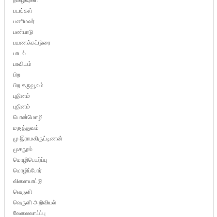
படங்கள்
பணிமலர்
பண்பாடு
பயணக்கட்டுரை
பாடல்
பாவியம்
பிற
பிற கருவூலம்
புதினம்
புதினம்
பொன்மொழி
மருத்துவம்
மு.இராமகிருட்டிணன்
முகநூல்
மொழிபெயர்ப்பு
மொழிப்போர்
விளையாட்டு
வெருளி
வெருளி அறிவியல்
வேலைவாய்ப்பு