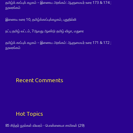
தமிழ்க் காப்புக் கழகம் – இணைய அரங்கம்: ஆளுமையர் உரை 173 & 174 ;
நூலரங்கம்
இணைய உரை 10, தமிழ்க்காப்புக்கழகம், புதுதில்லி
நட்பு தமிழ் வட்டம், 7ஆவது ஆண்டு தமிழ் விழா, மதுரை
தமிழ்க் காப்புக் கழகம் – இணைய அரங்கம்: ஆளுமையர் உரை 171 & 172 ;
நூலரங்கம்
Recent Comments
Hot Topics
85 சித்தர் நூல்கள் விவரம் - பொன்னையா சாமிகள்
(29)