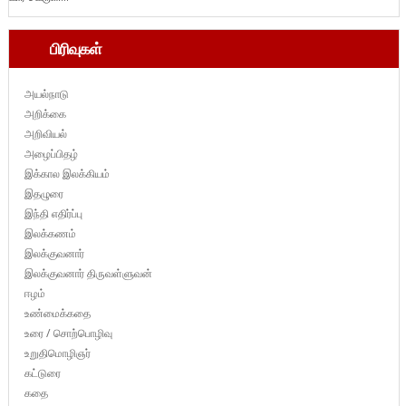
பிரிவுகள்
அயல்நாடு
அறிக்கை
அறிவியல்
அழைப்பிதழ்
இக்கால இலக்கியம்
இதழுரை
இந்தி எதிர்ப்பு
இலக்கணம்
இலக்குவனார்
இலக்குவனார் திருவள்ளுவன்
ஈழம்
உண்மைக்கதை
உரை / சொற்பொழிவு
உறுதிமொழிஞர்
கட்டுரை
கதை