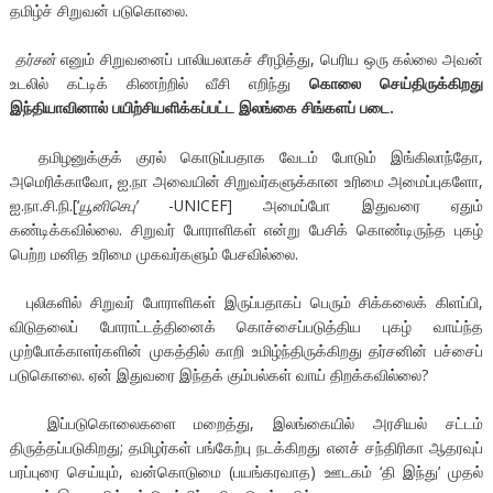
தமிழ்ச் சிறுவன் படுகொலை.
தர்சன்
எனும் சிறுவனைப் பாலியலாகச் சீரழித்து, பெரிய ஒரு கல்லை அவன்
உடலில் கட்டிக் கிணற்றில் வீசி எறிந்து
கொலை செய்திருக்கிறது
இந்தியாவினால் பயிற்சியளிக்கப்பட்ட இலங்கை சிங்களப் படை.
தமிழனுக்குக் குரல் கொடுப்பதாக வேடம் போடும் இங்கிலாந்தோ,
அமெரிக்காவோ, ஐ.நா அவையின் சிறுவர்களுக்கான உரிமை அமைப்புகளோ,
ஐ.நா.சி.நி.[‘
யூனிசெபு’
-UNICEF] அமைப்போ இதுவரை ஏதும்
கண்டிக்கவில்லை. சிறுவர் போராளிகள் என்று பேசிக் கொண்டிருந்த புகழ்
பெற்ற மனித உரிமை முகவர்களும் பேசவில்லை.
புலிகளில் சிறுவர் போராளிகள் இருப்பதாகப் பெரும் சிக்கலைக் கிளப்பி,
விடுதலைப் போராட்டத்தினைக் கொச்சைப்படுத்திய புகழ் வாய்ந்த
முற்போக்காளர்களின் முகத்தில் காறி உமிழ்ந்திருக்கிறது தர்சனின் பச்சைப்
படுகொலை. ஏன் இதுவரை இந்தக் கும்பல்கள் வாய் திறக்கவில்லை?
இப்படுகொலைகளை மறைத்து, இலங்கையில் அரசியல் சட்டம்
திருத்தப்படுகிறது; தமிழர்கள் பங்கேற்பு நடக்கிறது எனச் சந்திரிகா ஆதரவுப்
பரப்புரை செய்யும், வன்கொடுமை (பயங்கரவாத) ஊடகம் ‘தி இந்து’ முதல்