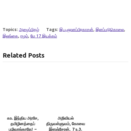
Topics:
அழைப்பிதழ்
Tags:
இ.பு.ஞானப்பிரகாசன்
,
இனப்படுகொலை
,
இலங்கை
,
ஈழம்
,
மே 17 இயக்கம்
Related Posts
கஉ. இந்திய அரசே,
அறிவியல்
தமிழினத்தைப்
திருவள்ளுவம், கோவை
பழிவாங்காதே! –
இளஞ்சேரன், 7 உ.3.