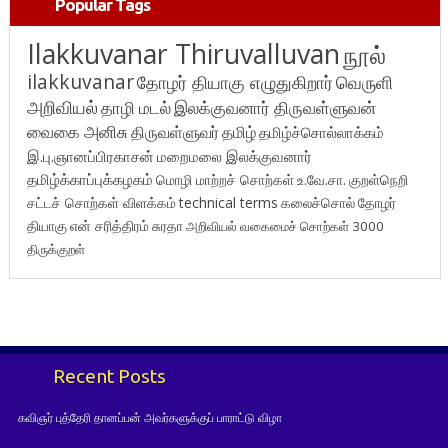
Popular Tags
Ilakkuvanar Thiruvalluvan
நூல்
ilakkuvanar
தோழர் தியாகு எழுதுகிறார்
வெருளி
அறிவியல்
தாழி மடல்
இலக்குவனார் திருவள்ளுவன்
வைகை அனிசு
திருவள்ளுவர்
தமிழ்
தமிழ்ச்சொல்லாக்கம்
இ.பு.ஞானப்பிரகாசன்
மறைமலை இலக்குவனார்
தமிழ்க்காப்புக்கழகம்
மொழி மாற்றச் சொற்கள்
உ.வே.சா.
குறள்நெறி
சட்டச் சொற்கள் விளக்கம்
technical terms
கலைச்சொல்
தோழர்
தியாகு
என் சரித்திரம்
சுரதா
அறிவியல் வகைமைச் சொற்கள் 3000
திருக்குறள்
Recent Posts
கவிஞர் புத்தேரி தானப்பன் அவர்களுக்குப் பாராட்டு விழா