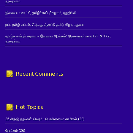
நூலரங்கம்
இணைய உரை 10, தமிழ்க்காப்புக்கழகம், புதுதில்லி
நட்பு தமிழ் வட்டம், 7ஆவது ஆண்டு தமிழ் விழா, மதுரை
தமிழ்க் காப்புக் கழகம் – இணைய அரங்கம்: ஆளுமையர் உரை 171 & 172 ;
நூலரங்கம்
Recent Comments
Hot Topics
85 சித்தர் நூல்கள் விவரம் - பொன்னையா சாமிகள்
(29)
நோக்கம்
(26)