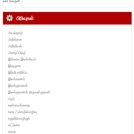
வார வெருளி...
பிரிவுகள்
அயல்நாடு
அறிக்கை
அறிவியல்
அழைப்பிதழ்
இக்கால இலக்கியம்
இதழுரை
இந்தி எதிர்ப்பு
இலக்கணம்
இலக்குவனார்
இலக்குவனார் திருவள்ளுவன்
ஈழம்
உண்மைக்கதை
உரை / சொற்பொழிவு
உறுதிமொழிஞர்
கட்டுரை
கதை