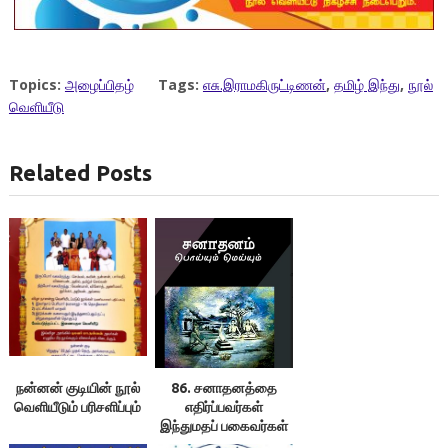
Topics:
அழைப்பிதழ்
Tags:
எசு.இராமகிருட்டிணன்
,
தமிழ் இந்து
,
நூல்
வெளியீடு
Related Posts
நன்னன் குடியின் நூல்
86. சனாதனத்தை
வெளியீடும் பரிசளிப்பும்
எதிர்ப்பவர்கள்
இந்துமதப் பகைவர்கள்
என்கிறார்களே! –