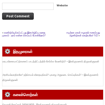
Website
«
கண்டுபிடிக்கப்பட்டது இனஅழிப்பு வதை
ஈடில்லா மகள் ஈழமலர் ஈரைம்பது
முகாம் : நாம் என்ன செய்யப் போகிறோம்?
ஆண்டுகள் வாழியவே! 1/2
»
இதழுரைகள்
மரபு விளையாட்டுகளைப் பாடத்திட்டத்தில் சேர்க்க வேண்டும்! – இலக்குவனார் திருவள்ளுவன்
அரசியல்வாதிகளே! நற்செயல் விதையுங்கள்! புகழை அறுவடை செய்யுங்கள்! – இலக்குவனார்
திருவள்ளுவன்
கலைச்சொற்கள்
வெருளி நோய்கள் 1616-1620 : இலக்குவனார் திருவள்ளுவன்