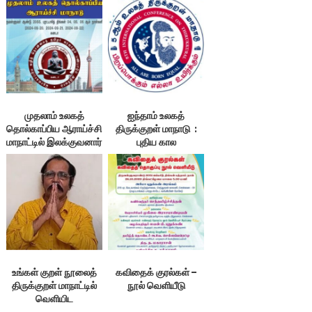
இலக்குவனார்
திருவள்ளுவன்
முதலாம் உலகத்
ஐந்தாம் உலகத்
தொல்காப்பிய ஆராய்ச்சி
திருக்குறள் மாநாடு :
மாநாட்டில் இலக்குவனார்
புதிய கால
விருது முதலிய
வரையறைகள்
விருதுகள் வழங்கப்
பெறும்
உங்கள் குறள் நூலைத்
கவிதைக் குரல்கள் –
திருக்குறள் மாநாட்டில்
நூல் வெளியீடு
வெளியிட