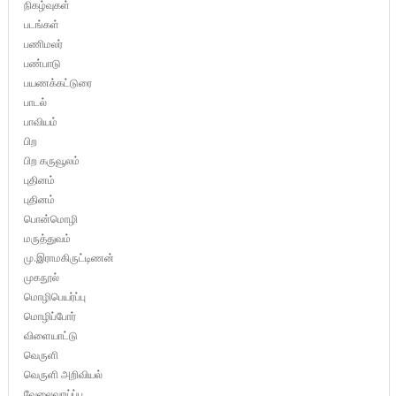
நிகழ்வுகள்
படங்கள்
பணிமலர்
பண்பாடு
பயணக்கட்டுரை
பாடல்
பாவியம்
பிற
பிற கருவூலம்
புதினம்
புதினம்
பொன்மொழி
மருத்துவம்
மு.இராமகிருட்டிணன்
முகநூல்
மொழிபெயர்ப்பு
மொழிப்போர்
விளையாட்டு
வெருளி
வெருளி அறிவியல்
வேலைவாய்ப்பு