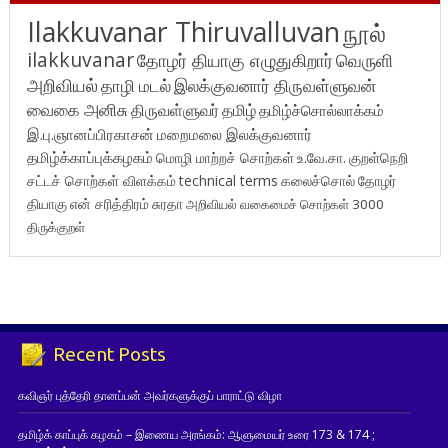
Ilakkuvanar Thiruvalluvan
நூல்
ilakkuvanar
தோழர் தியாகு எழுதுகிறார்
வெருளி
அறிவியல்
தாழி மடல்
இலக்குவனார் திருவள்ளுவன்
வைகை அனிசு
திருவள்ளுவர்
தமிழ்
தமிழ்ச்சொல்லாக்கம்
இ.பு.ஞானப்பிரகாசன்
மறைமலை இலக்குவனார்
தமிழ்க்காப்புக்கழகம்
மொழி மாற்றச் சொற்கள்
உ.வே.சா.
குறள்நெறி
சட்டச் சொற்கள் விளக்கம்
technical terms
கலைச்சொல்
தோழர்
தியாகு
என் சரித்திரம்
சுரதா
அறிவியல் வகைமைச் சொற்கள் 3000
திருக்குறள்
Recent Posts
கவிஞர் புத்தேரி தானப்பன் அவர்களுக்குப் பாராட்டு விழா
தமிழ்க் காப்புக் கழகம் – இணைய அரங்கம்: ஆளுமையர் உரை 173 & 174 ;