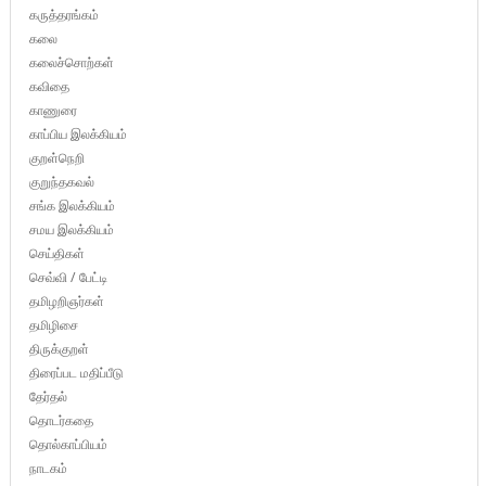
கருத்தரங்கம்
கலை
கலைச்சொற்கள்
கவிதை
காணுரை
காப்பிய இலக்கியம்
குறள்நெறி
குறுந்தகவல்
சங்க இலக்கியம்
சமய இலக்கியம்
செய்திகள்
செவ்வி / பேட்டி
தமிழறிஞர்கள்
தமிழிசை
திருக்குறள்
திரைப்பட மதிப்பீடு
தேர்தல்
தொடர்கதை
தொல்காப்பியம்
நாடகம்