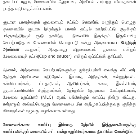
தடைப்பட்டாலும், மேலவையில் ஆழமான, அரசியல் சார்பற்ற விவாதங்கள்
நடத்த வழி வகுக்கப்படலாம்.
சூடான பானத்தைக் குவளையும் தட்டும் கொண்டு அருந்தும் பொழுது
குவளையில் சூடாக இருக்கும் பானம் தட்டில் ஊற்றப்பட்டு குடிக்கும்
பக்குவத்திற்குச் சூடு தணிந்த நிலையில் இருக்கும். இதுபோன்ற
செயற்பாடுதான் மேலவையின் செயற்பாடு என்று அருமையாகப்
பேரறிஞர்
அண்ணா
கூறுவார். அஃதாவது கீழவையைக் குவளை என்றும்
மேலவையைத் தட்டு(Cup and saucer) என்றும் ஒப்பிட்டுக் குறிப்பார்.
ஆனால், அத்தகைய செயற்பாடுகளுக்கு முற்றுப்புள்ளி வைத்து விட்டனர்.
தேர்தல் அரசியலை எதிர்நோக்க இயலாத அறிஞர்கள், வல்லுநர்கள்,
கல்வியாளர்கள், பட்டதாரிகள், ஆசிரியர்கள், கலை, இலக்கியம்,
குமுகப்பணிகளில் சிறந்தவர்கள், தேர்தலில் நேரடியாக போட்டியிடாமல்,
மேலவை உறுப்பினர் (MLC) ஆகப் பங்கேற்கும் வாய்ப்பு நின்று விட்டது.
என்றாலும் அவ்வப்பொழுது மேலவையை மீள அறிமுகப்படுத்துவது குறித்து
விவாதங்கள் எழுவது வழக்கமாக உள்ளது.
மேலவைக்கான வாய்ப்பு இல்லாத நேர்வில் இத்தகையோருக்கு
வாய்ப்பளிக்கும் வகையில் சட்ட மன்ற உறுப்பினர்களாக நியமிக்க வேண்டும்.