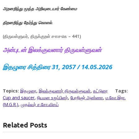
அறனறிந்து மூத்த அறிவுடையார் கேண்மை
திறனறிந்து தேர்ந்து கொளல்
.
(திருவள்ளுவர், திருக்குறள் ௪௱௪௰௧ – 441)
அன்புடன் இலக்குவனார் திருவள்ளுவன்
இதழுரை சித்திரை 31, 2057 / 14.05.2026
Topics:
இதழுரை
,
இலக்குவனார் திருவள்ளுவன்
,
கட்டுரை
Tags:
Cup and saucer
,
நியமன உறுப்பினர்
,
பேரறிஞர் அண்ணா
,
ம.கோ.இரா.
(M.G.R.)
,
முதல்வர் ச.சோ.விசய்
Related Posts