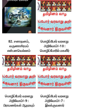
82. சனாதனம்,
மொழிப்போர் வரலாறு
வருணாசிரமம்
அறிவோம்!-10 :
என்பனவெல்லாம்
மொழிப்போரில் மகளி்ர்
இப்பொழுது எங்கே
பங்களிப்பு – 1
உள்ளது எனக் கேட்பது
சரிதானா? –
இலக்குவனார்
திருவள்ளுவன்
மொழிப்போர் வரலாறு
மொழிப்போர் வரலாறு
அறிவோம்!-9 :
அறிவோம்!-7 :
பிராமணர்கள் ஆதரவும்
இலக்குவனார்