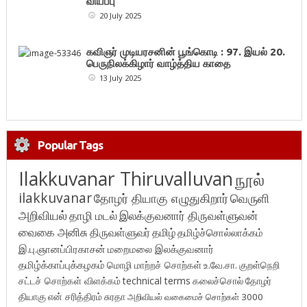
வியப்பு
20 July 2025
கவிஞர் முடியரசனின் பூங்கொடி : 97. இயல் 20.
பெருநிலக்கிழார் வாழ்த்திய காதை
13 July 2025
Popular Tags
Ilakkuvanar Thiruvalluvan
நூல்
ilakkuvanar
தோழர் தியாகு எழுதுகிறார்
வெருளி
அறிவியல்
தாழி மடல்
இலக்குவனார் திருவள்ளுவன்
வைகை அனிசு
திருவள்ளுவர்
தமிழ்
தமிழ்ச்சொல்லாக்கம்
இ.பு.ஞானப்பிரகாசன்
மறைமலை இலக்குவனார்
தமிழ்க்காப்புக்கழகம்
மொழி மாற்றச் சொற்கள்
உ.வே.சா.
குறள்நெறி
சட்டச் சொற்கள் விளக்கம்
technical terms
கலைச்சொல்
தோழர்
தியாகு
என் சரித்திரம்
சுரதா
அறிவியல் வகைமைச் சொற்கள் 3000