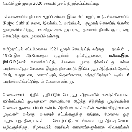
நியமிக்கும் முறை 2020 சனவரி முதல் நிறுத்தப்பட்டுள்ளது.
மக்களவையில் நியமன உறுப்பினர்கள் இல்லாவிட்டாலும், மாநிலங்களவையில்
(Rajya Sabha) கலை, இலக்கியம், அறிவியல், குமுகத் தொண்டு போன்ற
துறைகளில் சிறந்த பன்னிருவரைக் குடியரசுத் தலைவர் நியமிக்கும் முறை
தொடர்ந்து நடைமுறையில் உள்ளது.
தமிழ்நாட்டில் சட்டமேலவை 1921 முதல் செயற்பட்டு வந்தது. நவம்பர் 1,
1986-இல் அப்போதைய முதல்வர் புரட்சித்தலைவர்
ம.கோ.இரா.
(M.G.R.)
வால் கலைக்கப்பட்டு, மேலவை முறை நீக்கப்பட்டது. எல்லா
மாநிலங்களிலும மேலவை இருந்த நிலைமாறி, இப்பொழுது ஆந்திரப்பிரதேசம்,
பீகார், கருநாடகா, மகாராட்டிரம், தெலங்கானா, உத்தரப்பிரதேசம் ஆகிய 6
மாநிலங்களில்மட்டும்தான் மேலவை உள்ளது.
மேலவையைப் பற்றிக் குறிப்பிடும் பொழுது கீழவையில் உணர்ச்சிகரமாக
எடுக்கப்படும் முடிவுகளை அமைதியாக ஆழ்ந்து சிந்தித்து முடிவெடுக்க
மேலவை துணை புரியும் என்பர். அரசியல் கட்சிகளின் உணர்ச்சிப்பூர்வமான
முடிவுகள் அல்லது அவசரச் சட்டங்களுக்கு எதிராக, மேலவை ஒரு
பாதுகாப்புத் திரையாகச் செயற்பட்டு, சட்டங்களை மறு ஆய்வு செய்ய
வழிவகுக்கிறது. கீழவையில் அரசியல் காரணங்களுக்காக விவாதங்கள்