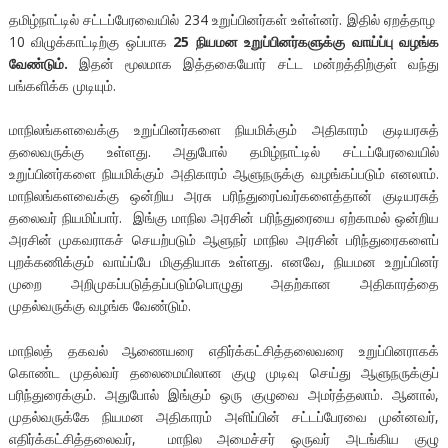
தமிழ்நாட்டில் சட்டப்பேரவையில் 234 உறுப்பினர்கள் உள்ள்னர். இதில் ஏறத்தாழ
10 விழுக்காட்டிற்கு ஒப்பாக
25 நியமன உறுப்பினர்களுக்கு வாய்ப்பு வழங்க
வேண்டும்.
இதன் மூலமாக இத்தகையோர் சட்ட மன்றத்திற்குள் வந்து
பங்களிக்க முடியும்.
மாநிலங்களவைக்கு உறுப்பினர்களை நியமிக்கும் அதிகாரம் குடியரசுத்
தலைவருக்கு உள்ளது. அதுபோல் தமிழ்நாட்டில் சட்டப்பேரவையில்
உறுப்பினர்களை நியமிக்கும் அதிகாரம் ஆளுநருக்கு வழங்கப்படும் எனலாம்.
மாநிலங்களவைக்கு ஒன்றிய அரசு பரிந்துரைப்வர்களைத்தான் குடியரசுத்
தலைவர் நியமிப்பார். இங்கு மாநில அரசின் பரிந்துரையை ஏற்காமல் ஒன்றிய
அரசின் முகவராகச் செயற்படும் ஆளுநர் மாநில அரசின் பரிந்துரைகளைப்
புறக்கணிக்கும் வாய்ப்பே மிகுதியாக உள்ளது. எனவே, நியமன உறுப்பினர்
முறை அறிமுகப்படுத்தப்படும்பொழுது அதற்கான அதிகாரத்தை
முதல்வருக்கு வழங்க வேண்டும்.
மாநிலத் தகவல் ஆணையரை எதிர்க்கட்சித்தலைவரை உறுப்பினராகக்
கொண்ட முதல்வர் தலைமையிலான குழு முடிவு செய்து ஆளுநருக்குப்
பரிந்துரைக்கும். அதுபோல் இங்கும் ஒரு குழுவை அமர்த்தலாம். ஆனால்,
முதல்வருக்கே நியமன அதிகாரம் அளிப்பின் சட்டப்பேரவை முன்னவர்,
எதிர்க்கட்சித்தலைவர், மாநில அமைச்சர் ஒருவர் அடங்கிய குழு