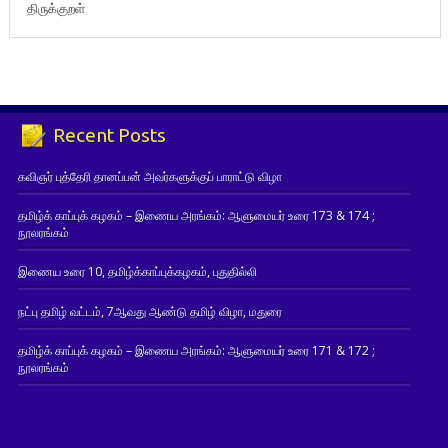
திருக்குறள்
Recent Posts
கவிஞர் புத்தேரி தானப்பன் அவர்களுக்குப் பாராட்டு விழா
தமிழ்க் காப்புக் கழகம் – இணைய அரங்கம்: ஆளுமையர் உரை 173 & 174 ;
நூலரங்கம்
இணைய உரை 10, தமிழ்க்காப்புக்கழகம், புதுதில்லி
நட்பு தமிழ் வட்டம், 7ஆவது ஆண்டு தமிழ் விழா, மதுரை
தமிழ்க் காப்புக் கழகம் – இணைய அரங்கம்: ஆளுமையர் உரை 171 & 172 ;
நூலரங்கம்