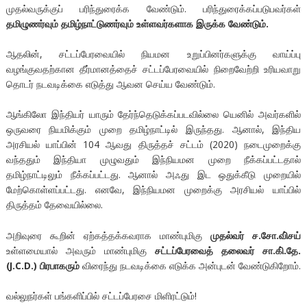
முதல்வருக்குப் பரிந்துரைக்க வேண்டும். பரிந்துரைக்கப்படுபவர்கள்
தமிழுணர்வும் தமிழ்நாட்டுணர்வும் உள்ளவர்களாக இருக்க வேண்டும்.
ஆதலின், சட்டப்பேரவையில் நியமன உறுப்பினர்களுக்கு வாய்ப்பு
வழங்குவதற்கான தீர்மானத்தைச் சட்டப்பேரவையில் நிறைவேற்றி உரியவாறு
தொடர் நடவடிக்கை எடுத்து ஆவன செய்ய வேண்டும்.
ஆங்கிலோ இந்தியர் யாரும் தேர்ந்தெடுக்கப்படவில்லை யெனில் அவர்களில்
ஒருவரை நியமிக்கும் முறை தமிழ்நாட்டில் இருந்தது. ஆனால், இந்திய
அரசியல் யாப்பின் 104 ஆவது திருத்தச் சட்டம் (2020) நடைமுறைக்கு
வந்ததும் இந்தியா முழுவதும் இந்நியமன முறை நீக்கப்பட்டதால்
தமிழ்நாட்டிலும் நீக்கப்பட்டது. ஆனால் அஃது இட ஒதுக்கீடு முறையில்
மேற்கொள்ளப்பட்டது. எனவே, இந்நியமன முறைக்கு அரசியல் யாப்பில்
திருத்தம் தேவையில்லை.
அறிவுரை கூறின் ஏற்கத்தக்கவராக மாண்புமிகு
முதல்வர் ச.சோ.வி்சய்
உள்ளமையால் அவரும் மாண்புமிகு
சட்டப்பேரவைத் தலைவர் சா.கி்.தே.
(J.C.D.) பிரபாகரும்
விரைந்து நடவடிக்கை எடுக்க அன்புடன் வேண்டுகிறோம்.
வல்லுநர்கள் பங்களிப்பில் சட்டப்பேரசை மிளிரட்டும்!