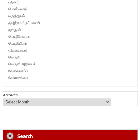
புதினம்
பொன்மொழி
மருத்துவம்
மு.இராமகிருட்டிணன்
முகநூல்
மொழிபெயர்ப்பு
மொழிப்போர்
விளையாட்டு
வெருளி
வெருளி அறிவியல்
வேலைவாய்ப்பு
வேளாண்மை
Archives
Search