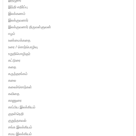
இதழுரை
இந்தி எதிர்ப்பு
இலக்கணம்
இலக்குவனார்
இலக்குவனார் திருவள்ளுவன்
ஈழம்
உண்மைக்கதை
உரை / சொற்பொழிவு
உறுதிமொழிஞர்
கட்டுரை
கதை
கருத்தரங்கம்
கலை
கலைச்சொற்கள்
கவிதை
காணுரை
காப்பிய இலக்கியம்
குறள்நெறி
குறுந்தகவல்
சங்க இலக்கியம்
சமய இலக்கியம்