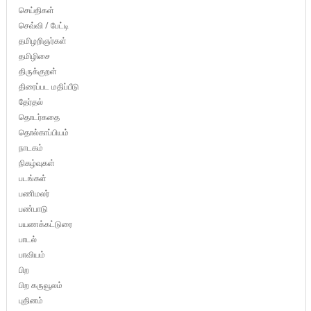
செய்திகள்
செவ்வி / பேட்டி
தமிழறிஞர்கள்
தமிழிசை
திருக்குறள்
திரைப்பட மதிப்பீடு
தேர்தல்
தொடர்கதை
தொல்காப்பியம்
நாடகம்
நிகழ்வுகள்
படங்கள்
பணிமலர்
பண்பாடு
பயணக்கட்டுரை
பாடல்
பாவியம்
பிற
பிற கருவூலம்
புதினம்