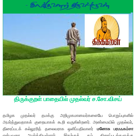
திருக்குறள் பாதையில் முதல்வர் ச.சோ.விசய்
தமிழக முதல்வர் தமக்கு அறிமுகமானவர்களையே பொறுப்புகளில்
அமர்த்துவதாகக் குறையாகக் கூறி வருகின்றனர். அண்மையில் முதல்வர்,
திரைப்படக் கல்லூரித் தலைவராக ஒளிப்பதிவாளர்
மனோசு பரமஃகம்சா
என்பவரை அமர்த்தியுள்ளார். இதற்குத் தம் திரைப்படங்களுக்கு