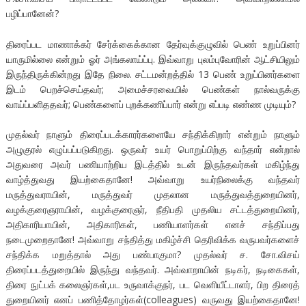
பழிப்பானேன்?
திரைப்பட மாணாக்கர் சேர்க்கைக்கான தேர்வுக்குழுவில் பெண் உறுப்பினர்
யாருமில்லை என்றும் ஓர் அங்கலாய்ப்பு. இவ்வாறு புலம்புவோரின் ஆட்சியிலும்
இருந்திருக்கின்றது இதே நிலை. சட்டமன்றத்தில் 13 பெண் உறுப்பினர்களை
இடம் பெறச்செய்தவர்; அமைச்சரவையில் பெண்கள் நால்வருக்கு
வாய்ப்பளிததவர்; பெண்களைப் புறக்கணிப்பார் என்று எப்படி எண்ண முடியும்?
முதல்வர் நாளும் திரைப்படக்காரர்களையே சந்திக்கிறார் என்றும் நாளும்
அழுகுரல் எழுப்பப்படுகிறது. ஒருவர் உயர் பொறுப்பிற்கு வந்தார் என்றால்
அதுவரை அவர் பணியாற்றிய இடத்தில் உடன் இருந்தவர்கள் மகிழ்ந்து
வாழ்த்துவது இயற்கைதானே! அவ்வாறு உயர்நிலைக்கு வந்தவர்
மருத்துவராயின், மருத்துவர் முதலான மருத்துவத்துறையினர்,
வழக்குரைஞராயின், வழக்குரைஞர், நீதிபதி முதலிய சட்டத்துறையினர்,
அதிகாரியாயின், அதிகாரிகள், பணியாளர்கள் எனச் சந்திப்பது
நடைமுறைதானே! அவ்வாறு சந்தித்து மகிழ்ச்சி தெரிவிக்க வருபவர்களைச்
சந்திக்க மறுத்தால் அது பண்பாகுமா? முதல்வர் ச. சோ.விசய்
திரைப்படத்துறையில் இருந்து வந்தவர். அவ்வாறாயின் நடிகர், நடிகைகள்,
திரை நுட்பக் கலைஞர்கள்,பட உருவாக்குநர், பட வெளியீட்டாளர், பிற திரைத்
துறையினர் எனப் பணித்தோழர்கள்(colleagues) வருவது இயற்கைதானே!