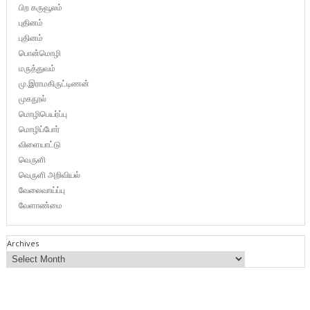
பிற கருவூலம்
புதினம்
புதினம்
பொன்மொழி
மருத்துவம்
மு.இராமகிருட்டிணன்
முகநூல்
மொழிபெயர்ப்பு
மொழிப்போர்
விளையாட்டு
வெருளி
வெருளி அறிவியல்
வேலைவாய்ப்பு
வேளாண்மை
Archives