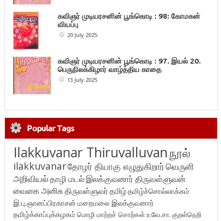
கவிஞர் முடியரசனின் பூங்கொடி : 98: கோமகன்
வியப்பு
20 July 2025
கவிஞர் முடியரசனின் பூங்கொடி : 97. இயல் 20.
பெருநிலக்கிழார் வாழ்த்திய காதை
13 July 2025
Popular Tags
Ilakkuvanar Thiruvalluvan
நூல்
ilakkuvanar
தோழர் தியாகு எழுதுகிறார்
வெருளி
அறிவியல்
தாழி மடல்
இலக்குவனார் திருவள்ளுவன்
வைகை அனிசு
திருவள்ளுவர்
தமிழ்
தமிழ்ச்சொல்லாக்கம்
இ.பு.ஞானப்பிரகாசன்
மறைமலை இலக்குவனார்
தமிழ்க்காப்புக்கழகம்
மொழி மாற்றச் சொற்கள்
உ.வே.சா.
குறள்நெறி