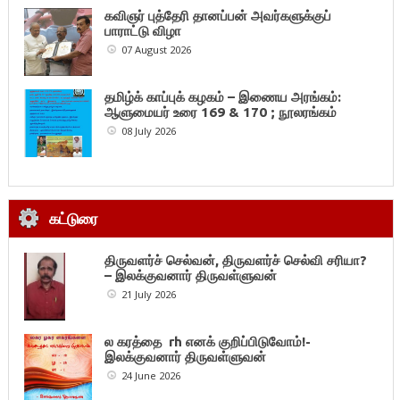
கவிஞர் புத்தேரி தானப்பன் அவர்களுக்குப்
பாராட்டு விழா
07 August 2026
தமிழ்க் காப்புக் கழகம் – இணைய அரங்கம்:
ஆளுமையர் உரை 169 & 170 ; நூலரங்கம்
08 July 2026
கட்டுரை
திருவளர்ச் செல்வன், திருவளர்ச் செல்வி சரியா?
– இலக்குவனார் திருவள்ளுவன்
21 July 2026
ல கரத்தை rh எனக் குறிப்பிடுவோம்!-
இலக்குவனார் திருவள்ளுவன்
24 June 2026