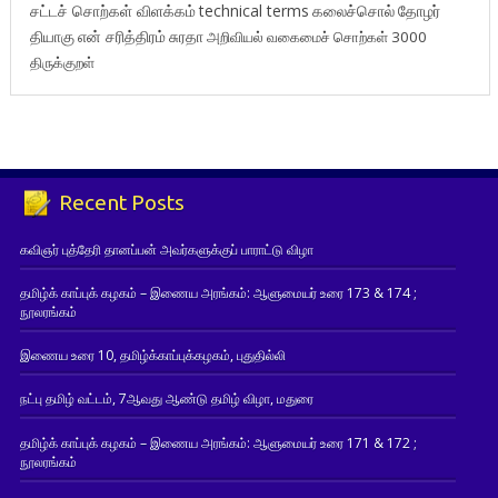
சட்டச் சொற்கள் விளக்கம்
technical terms
கலைச்சொல்
தோழர்
தியாகு
என் சரித்திரம்
சுரதா
அறிவியல் வகைமைச் சொற்கள் 3000
திருக்குறள்
Recent Posts
கவிஞர் புத்தேரி தானப்பன் அவர்களுக்குப் பாராட்டு விழா
தமிழ்க் காப்புக் கழகம் – இணைய அரங்கம்: ஆளுமையர் உரை 173 & 174 ;
நூலரங்கம்
இணைய உரை 10, தமிழ்க்காப்புக்கழகம், புதுதில்லி
நட்பு தமிழ் வட்டம், 7ஆவது ஆண்டு தமிழ் விழா, மதுரை
தமிழ்க் காப்புக் கழகம் – இணைய அரங்கம்: ஆளுமையர் உரை 171 & 172 ;
நூலரங்கம்