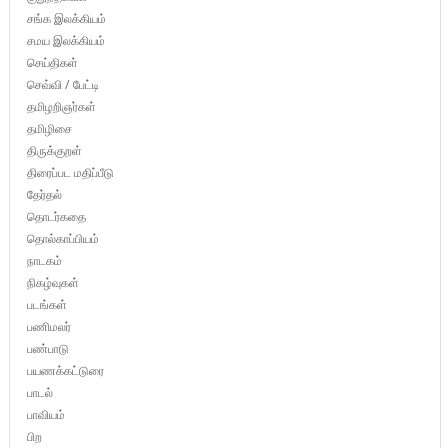
சங்க இலக்கியம்
சமய இலக்கியம்
செய்திகள்
செவ்வி / பேட்டி
தமிழறிஞர்கள்
தமிழிசை
திருக்குறள்
திரைப்பட மதிப்பீடு
தேர்தல்
தொடர்கதை
தொல்காப்பியம்
நாடகம்
நிகழ்வுகள்
படங்கள்
பணிமலர்
பண்பாடு
பயணக்கட்டுரை
பாடல்
பாவியம்
பிற