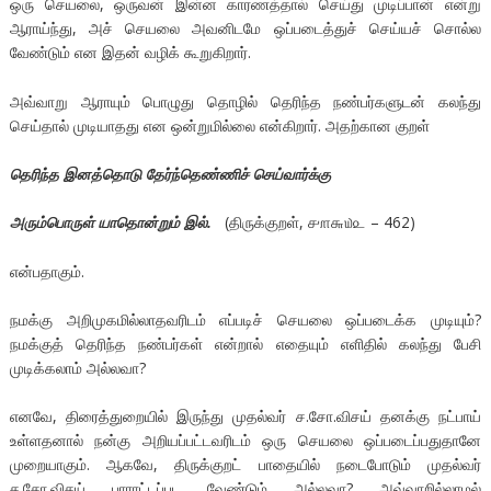
ஒரு செயலை, ஒருவன் இன்ன காரணத்தால் செய்து முடிப்பான் என்று
ஆராய்ந்து, அச் செயலை அவனிடமே ஒப்படைத்துச் செய்யச் சொல்ல
வேண்டும் என இதன் வழிக் கூறுகிறார்.
அவ்வாறு ஆராயும் பொழுது தொழில் தெரிந்த நண்பர்களுடன் கலந்து
செய்தால் முடியாதது என ஒன்றுமில்லை என்கிறார். அதற்கான குறள்
தெரிந்த இனத்தொடு தேர்ந்தெண்ணிச் செய்வார்க்கு
அரும்பொருள் யாதொன்றும் இல்.
(திருக்குறள், ௪௱௬௰௨ – 462)
என்பதாகும்.
நமக்கு அறிமுகமில்லாதவரிடம் எப்படிச் செயலை ஒப்படைக்க முடியும்?
நமக்குத் தெரிந்த நண்பர்கள் என்றால் எதையும் எளிதில் கலந்து பேசி
முடிக்கலாம் அல்லவா?
எனவே, திரைத்துறையில் இருந்து முதல்வர் ச.சோ.விசய் தனக்கு நட்பாய்
உள்ளதனால் நன்கு அறியப்பட்டவரிடம் ஒரு செயலை ஒப்படைப்பதுதானே
முறையாகும். ஆகவே, திருக்குறட் பாதையில் நடைபோடும் முதல்வர்
ச.சோ.விசய் பாராட்டப்பட வேண்டும் அல்லவா? அவ்வாறில்லாமல்