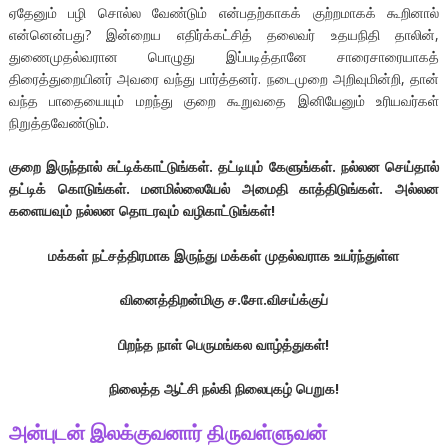
ஏதேனும் பழி சொல்ல வேண்டும் என்பதற்காகக் குற்றமாகக் கூறினால்
என்னென்பது? இன்றைய எதிர்க்கட்சித் தலைவர் உதயநிதி தாலின்,
துணைமுதல்வரான பொழுது இப்படித்தானே சாரைசாரையாகத்
திரைத்துறையினர் அவரை வந்து பார்த்தனர். நடைமுறை அறிவுமின்றி, தான்
வந்த பாதையையும் மறந்து குறை கூறுவதை இனியேனும் உரியவர்கள்
நிறுத்தவேண்டும்.
குறை இருந்தால் சுட்டிக்காட்டுங்கள். தட்டியும் கேளுங்கள். நல்லன செய்தால்
தட்டிக் கொடுங்கள். மனமில்லையேல் அமைதி காத்திடுங்கள். அல்லன
களையவும் நல்லன தொடரவும் வழிகாட்டுங்கள்!
மக்கள் நட்சத்திரமாக இருந்து மக்கள் முதல்வராக உயர்ந்துள்ள
வினைத்திறன்மிகு ச.சோ.விசய்க்குப்
பிறந்த நாள் பெருமங்கல வாழ்த்துகள்!
நிலைத்த ஆட்சி நல்கி நிலைபுகழ் பெறுக!
அன்புடன் இலக்குவனார் திருவள்ளுவன்