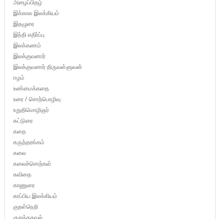
அழைப்பிதழ்
இக்கால இலக்கியம்
இதழுரை
இந்தி எதிர்ப்பு
இலக்கணம்
இலக்குவனார்
இலக்குவனார் திருவள்ளுவன்
ஈழம்
உண்மைக்கதை
உரை / சொற்பொழிவு
உறுதிமொழிஞர்
கட்டுரை
கதை
கருத்தரங்கம்
கலை
கலைச்சொற்கள்
கவிதை
காணுரை
காப்பிய இலக்கியம்
குறள்நெறி
குறுந்தகவல்