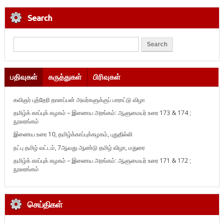
Search
பதிவுகள்
கருத்துகள்
பிரிவுகள்
கவிஞர் புத்தேரி தானப்பன் அவர்களுக்குப் பாராட்டு விழா
தமிழ்க் காப்புக் கழகம் – இணைய அரங்கம்: ஆளுமையர் உரை 173 & 174 ;
நூலரங்கம்
இணைய உரை 10, தமிழ்க்காப்புக்கழகம், புதுதில்லி
நட்பு தமிழ் வட்டம், 7ஆவது ஆண்டு தமிழ் விழா, மதுரை
தமிழ்க் காப்புக் கழகம் – இணைய அரங்கம்: ஆளுமையர் உரை 171 & 172 ;
நூலரங்கம்
செய்திகள்