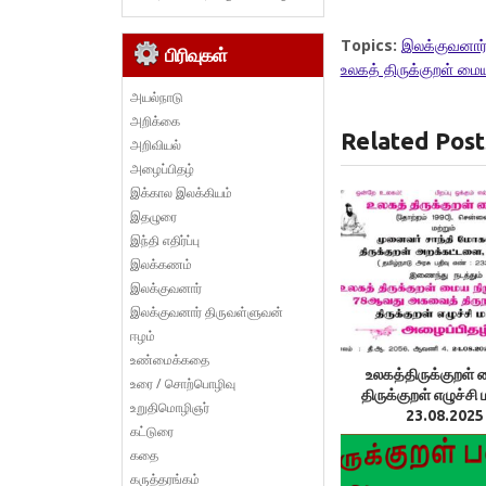
Topics:
இலக்குவனார்
பிரிவுகள்
உலகத் திருக்குறள் மை
அயல்நாடு
அறிக்கை
Related Post
அறிவியல்
அழைப்பிதழ்
இக்கால இலக்கியம்
இதழுரை
இந்தி எதிர்ப்பு
இலக்கணம்
இலக்குவனார்
இலக்குவனார் திருவள்ளுவன்
ஈழம்
உண்மைக்கதை
உலகத்திருக்குறள் 
உரை / சொற்பொழிவு
திருக்குறள் எழுச்சி 
உறுதிமொழிஞர்
23.08.2025
கட்டுரை
கதை
கருத்தரங்கம்