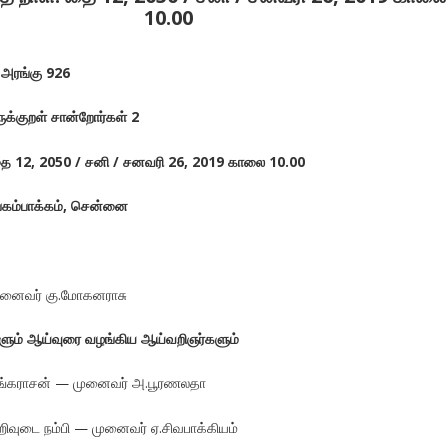
10.00
ு அரங்கு 926
க்குறள் சான்றோர்கள் 2
ை
12, 2050 /
சனி
/
சனவரி
26, 2019
காலை
10.00
்கம்பாக்கம்
,
சென்னை
னைவர் கு.மோகனராசு
ளும்
ஆய்வுரை
வழங்கிய
ஆய்வறிஞர்களும்
அரங்கராசன் — முனைவர் அ.பூரணலதா
றிவுடை நம்பி — முனைவர் ஏ.சிவபாக்கியம்