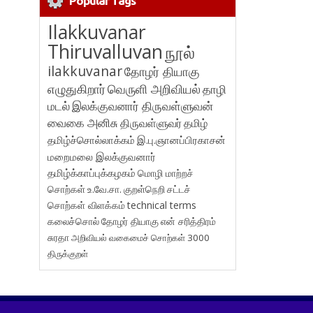
Popular Tags
Ilakkuvanar
Thiruvalluvan
நூல்
ilakkuvanar
தோழர் தியாகு
எழுதுகிறார்
வெருளி அறிவியல்
தாழி
மடல்
இலக்குவனார் திருவள்ளுவன்
வைகை அனிசு
திருவள்ளுவர்
தமிழ்
தமிழ்ச்சொல்லாக்கம்
இ.பு.ஞானப்பிரகாசன்
மறைமலை இலக்குவனார்
தமிழ்க்காப்புக்கழகம்
மொழி மாற்றச்
சொற்கள்
உ.வே.சா.
குறள்நெறி
சட்டச்
சொற்கள் விளக்கம்
technical terms
கலைச்சொல்
தோழர் தியாகு
என் சரித்திரம்
சுரதா
அறிவியல் வகைமைச் சொற்கள் 3000
திருக்குறள்