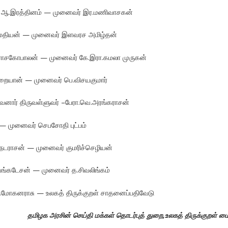
ஞர் ஆ.இரத்தினம் — முனைவர் இர.மணிவாசகன்
ண்மதியன் — முனைவர் இளவரச அமிழ்தன்
ராசகோபாலன் — முனைவர் கே.இரா.கமலா முருகன்
 மறையான் — முனைவர் பெ.விசயகுமார்
குவனார் திருவள்ளுவர் –பேரா.வெ.அரங்கராசன்
் — முனைவர் செபசோதி புட்பம்
.ப.நடராசன் — முனைவர் குமரிச்செழியன்
.வேங்கடேசன் — முனைவர் த.சிவலிங்கம்
.மோகனராசு — உலகத் திருக்குறள் சாதனைப்பதிவேடு
தமிழக அரசின் செய்தி மக்கள் தொடர்புத் துறை,உலகத் திருக்குறள் ம