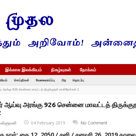
இக்கால இலக்கியம்
நிகழ்வுகள்
நோக்கம்
வியம்
செய்திகள்
வேலைவாய்ப்பு
பிற
தொடர்பு
்வு அரங்கு 926 சென்னை மாவட்டத் திருக்குறள் சான்றோர்கள் 2
யர் ஆய்வு அரங்கு 926 சென்னை மாவட்டத் திருக்கு
2
வள்ளுவன்
04 February 2019
No Comment
ந்த நாள்: தை 12, 2050 / சனி / சனவரி 26, 2019 காலை