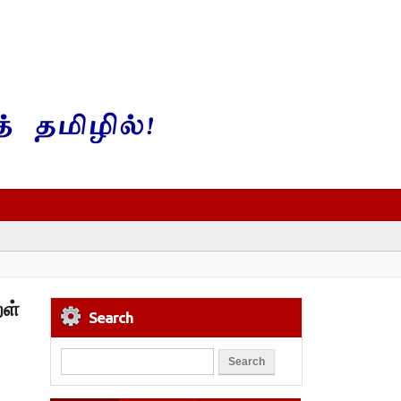
றள்
Search