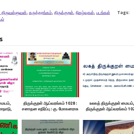
 திருவள்ளுவன்
,
கருத்தரங்கம்
,
திருக்குறள்
,
நிகழ்வுகள்
,
படங்கள்
Tags:
யம்
s
மையம்,
திருக்குறள் ஆய்வரங்கம் 1028 :
உலகத் திருக்குறள் மையம்
மாநாடு,
சனாதன எதிர்ப்பு : கு. மோகனராசு
திருக்குறள் ஆய்வரங்கம் 10