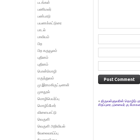
படங்கள்
பணிமலர்
பண்பாடு
பயணக்கட்டுரை
பாடல்
பாவியம்
பிற
பிற கருவூலம்
புதினம்
புதினம்
பொன்மொழி
மருத்துவம்
மு.இராமகிருட்டிணன்
முகநூல்
மொழிபெயர்ப்பு
«
திருவள்ளுவரின் தொழிற் பு
சிறப்புரை முனைவர் கு.மோகன
மொழிப்போர்
விளையாட்டு
வெருளி
வெருளி அறிவியல்
வேலைவாய்ப்பு
வேளாண்மை