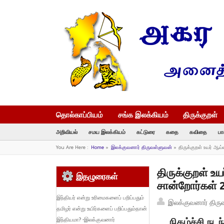
தொல்காப்பியம்
சங்க இலக்கியம்
திருக்குறள்
அறிவியல்
சமய இலக்கியம்
கட்டுரை
கதை
கவிதை
பா
You Are Here :
Home
»
இலக்குவனார் திருவள்ளுவன்
»
திருக்குறள் உயர் ஆய
திருக்குறள் உ
இதழுரைகள்
சான்றோர்கள் 
இந்தியர் என்று உரிமைகளைப் பறிப்பதும்
இலக்குவனார் திரு
தமிழர் என்று உயிர்களைப் பறிப்பதும்தான்
நிகழ்ச்சி நட
இந்தியமா? -இலக்குவனார்