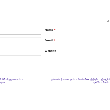
Name
*
Email
*
Website
ரட்சிச் சிந்தனைகள் –
நன்னன் நினைவு நாள் – செம்மல் படத்திறப்பு : நிகழ்ச்ச
ராசு
ஒளிப்படங்கள்