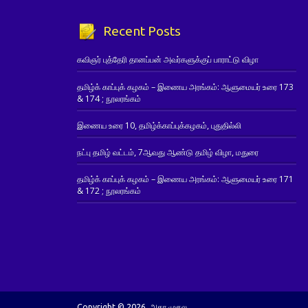
Recent Posts
கவிஞர் புத்தேரி தானப்பன் அவர்களுக்குப் பாராட்டு விழா
தமிழ்க் காப்புக் கழகம் – இணைய அரங்கம்: ஆளுமையர் உரை 173
& 174 ; நூலரங்கம்
இணைய உரை 10, தமிழ்க்காப்புக்கழகம், புதுதில்லி
நட்பு தமிழ் வட்டம், 7ஆவது ஆண்டு தமிழ் விழா, மதுரை
தமிழ்க் காப்புக் கழகம் – இணைய அரங்கம்: ஆளுமையர் உரை 171
& 172 ; நூலரங்கம்
Copyright © 2026. அகர முதல