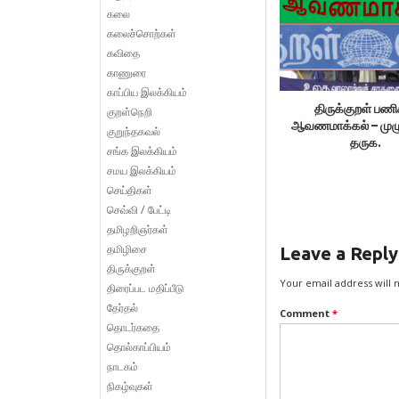
கலை
கலைச்சொற்கள்
கவிதை
காணுரை
காப்பிய இலக்கியம்
திருக்குறள் பண
குறள்நெறி
ஆவணமாக்கல் – முழு
குறுந்தகவல்
தருக.
சங்க இலக்கியம்
சமய இலக்கியம்
செய்திகள்
செவ்வி / பேட்டி
தமிழறிஞர்கள்
தமிழிசை
Leave a Reply
திருக்குறள்
Your email address will 
திரைப்பட மதிப்பீடு
தேர்தல்
Comment
*
தொடர்கதை
தொல்காப்பியம்
நாடகம்
நிகழ்வுகள்