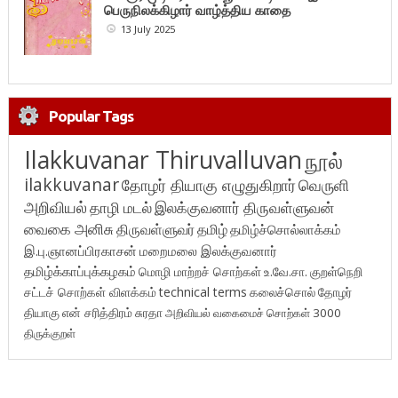
பெருநிலக்கிழார் வாழ்த்திய காதை
13 July 2025
Popular Tags
Ilakkuvanar Thiruvalluvan
நூல்
ilakkuvanar
தோழர் தியாகு எழுதுகிறார்
வெருளி
அறிவியல்
தாழி மடல்
இலக்குவனார் திருவள்ளுவன்
வைகை அனிசு
திருவள்ளுவர்
தமிழ்
தமிழ்ச்சொல்லாக்கம்
இ.பு.ஞானப்பிரகாசன்
மறைமலை இலக்குவனார்
தமிழ்க்காப்புக்கழகம்
மொழி மாற்றச் சொற்கள்
உ.வே.சா.
குறள்நெறி
சட்டச் சொற்கள் விளக்கம்
technical terms
கலைச்சொல்
தோழர்
தியாகு
என் சரித்திரம்
சுரதா
அறிவியல் வகைமைச் சொற்கள் 3000
திருக்குறள்