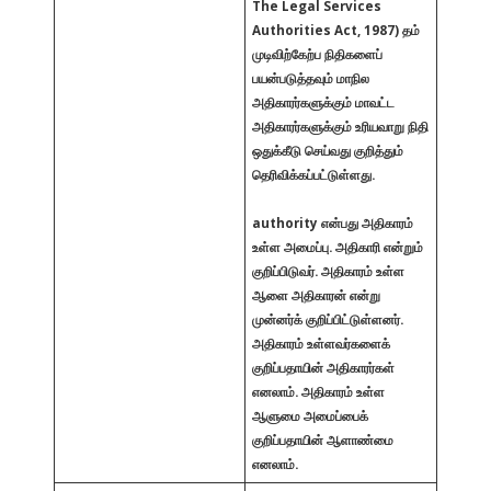
The Legal Services
Authorities Act, 1987) தம்
முடிவிற்கேற்ப நிதிகளைப்
பயன்படுத்தவும் மாநில
அதிகாரர்களுக்கும் மாவட்ட
அதிகாரர்களுக்கும் உரியவாறு நிதி
ஒதுக்கீடு செய்வது குறித்தும்
தெரிவிக்கப்பட்டுள்ளது.
authority என்பது அதிகாரம்
உள்ள அமைப்பு. அதிகாரி என்றும்
குறிப்பிடுவர். அதிகாரம் உள்ள
ஆளை அதிகாரன் என்று
முன்னர்க் குறிப்பிட்டுள்ளனர்.
அதிகாரம் உள்ளவர்களைக்
குறிப்பதாயின் அதிகாரர்கள்
எனலாம். அதிகாரம் உள்ள
ஆளுமை அமைப்பைக்
குறிப்பதாயின் ஆளாண்மை
எனலாம்.