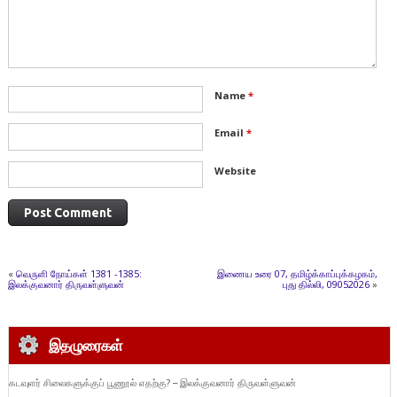
Name
*
Email
*
Website
«
வெருளி நோய்கள் 1381 -1385:
இணைய உரை 07, தமிழ்க்காப்புக்கழகம்,
இலக்குவனார் திருவள்ளுவன்
புது தில்லி, 09052026
»
இதழுரைகள்
கடவுளர் சிலைகளுக்குப் பூணூல் எதற்கு? – இலக்குவனார் திருவள்ளுவன்