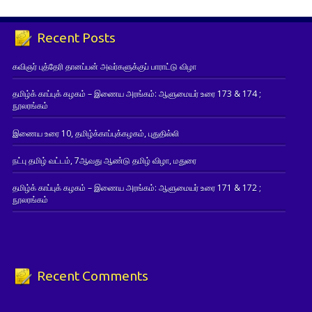
Recent Posts
கவிஞர் புத்தேரி தானப்பன் அவர்களுக்குப் பாராட்டு விழா
தமிழ்க் காப்புக் கழகம் – இணைய அரங்கம்: ஆளுமையர் உரை 173 & 174 ;
நூலரங்கம்
இணைய உரை 10, தமிழ்க்காப்புக்கழகம், புதுதில்லி
நட்பு தமிழ் வட்டம், 7ஆவது ஆண்டு தமிழ் விழா, மதுரை
தமிழ்க் காப்புக் கழகம் – இணைய அரங்கம்: ஆளுமையர் உரை 171 & 172 ;
நூலரங்கம்
Recent Comments