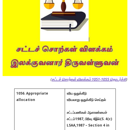
(
சட்டச் சொற்கள் விளக்கம் 1051-1055 தொடர்ச்சி
)
1056. Appropriate
உரிய ஒதுக்கீடு
allocation
உரியவாறு ஒதுக்கீடு செய்தல்
சட்டப்பணிகள் ஆளாண்மைச்
சட்டம்1987, பிரிவு 4இல்(S. 4(c)
LSAA,1987 – Section 4 in