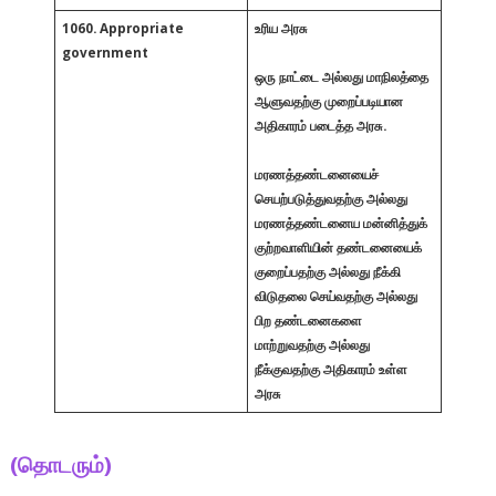
1060. Appropriate
உரிய அரசு
government
ஒரு நாட்டை அல்லது மாநிலத்தை
ஆளுவதற்கு முறைப்படியான
அதிகாரம் படைத்த அரசு.
மரணத்தண்டனையைச்
செயற்படுத்துவதற்கு அல்லது
மரணத்தண்டனைய மன்னித்துக்
குற்றவாளியின் தண்டனையைக்
குறைப்பதற்கு அல்லது நீக்கி
விடுதலை செய்வதற்கு அல்லது
பிற தண்டனைகளை
மாற்றுவதற்கு அல்லது
நீக்குவதற்கு அதிகாரம் உள்ள
அரசு
(தொடரும்)