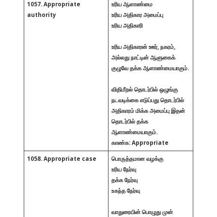
1057. Appropriate
உரிய ஆளாண்மை
authority
உரிய அதிகார அமைப்பு
உரிய அதிகாரி
உரிய
அதிகாரன்
ஊர், நகரம்,
அல்லது நாட்டின் ஆளுகைக்
குழுவே தக்க ஆளாண்மையாகும்.
விதிமீறல் தொடர்பில் ஒழுங்கு
நடவடிக்கை எடுப்பது தொடர்பில்
அதிகாரம் மிக்க அமைப்பு இதன்
தொடர்பில் தக்க
ஆளாண்மையாகும்.
காண்க: Appropriate
1058. Appropriate case
பொருத்தமான வழக்கு
உரிய நேர்வு
தக்க நேர்வு
உகந்த நேர்வு
வாதுரையின் பொழுது முன்