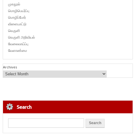
முகநூல்
மொழிபெயர்ப்பு
மொழிப்போர்
விளையாட்டு
வெருளி
வெருளி அறிவியல்
வேலைவாய்ப்பு
வேளாண்மை
Archives
Search