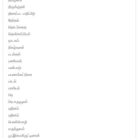
திருக்குறள்
திரைப்பட மதிப்பீடு
தேர்தல்
தொடர்கதை
தொல்காப்பியம்
நாடகம்
நிகழ்வுகள்
படங்கள்
பணிமலர்
பண்பாடு
பயணக்கட்டுரை
பாடல்
பாவியம்
பிற
பிற கருவூலம்
புதினம்
புதினம்
பொன்மொழி
மருத்துவம்
மு.இராமகிருட்டிணன்