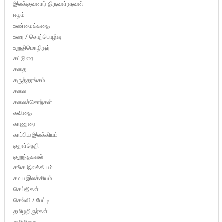
இலக்குவனார் திருவள்ளுவன்
ஈழம்
உண்மைக்கதை
உரை / சொற்பொழிவு
உறுதிமொழிஞர்
கட்டுரை
கதை
கருத்தரங்கம்
கலை
கலைச்சொற்கள்
கவிதை
காணுரை
காப்பிய இலக்கியம்
குறள்நெறி
குறுந்தகவல்
சங்க இலக்கியம்
சமய இலக்கியம்
செய்திகள்
செவ்வி / பேட்டி
தமிழறிஞர்கள்
தமிழிசை