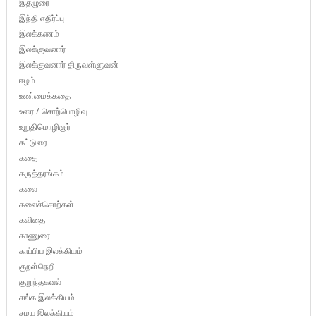
இதழுரை
இந்தி எதிர்ப்பு
இலக்கணம்
இலக்குவனார்
இலக்குவனார் திருவள்ளுவன்
ஈழம்
உண்மைக்கதை
உரை / சொற்பொழிவு
உறுதிமொழிஞர்
கட்டுரை
கதை
கருத்தரங்கம்
கலை
கலைச்சொற்கள்
கவிதை
காணுரை
காப்பிய இலக்கியம்
குறள்நெறி
குறுந்தகவல்
சங்க இலக்கியம்
சமய இலக்கியம்