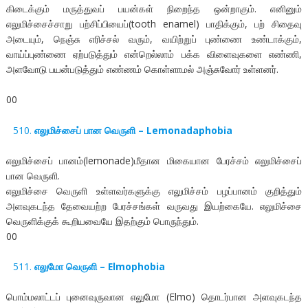
கிடைக்கும் மருத்துவப் பயன்கள் நிறைந்த ஒன்றாகும். எனினும்
எலுமிச்சைச்சாறு பற்சிப்பியைப்(tooth enamel) பாதிக்கும், பற் சிதைவு
அடையும், நெஞ்சு எரிச்சல் வரும், வயிற்றுப் புண்ணை உண்டாக்கும்,
வாய்ப்புண்ணை ஏற்படுத்தும் என்றெல்லாம் பக்க விளைவுகளை எண்ணி,
அளவோடு பயன்படுத்தும் எண்ணம் கொள்ளாமல் அஞ்சுவோர் உள்ளனர்.
00
எலுமிச்சைப் பான வெருளி – Lemonadaphobia
எலுமிச்சைப் பானம்(lemonade)மீதான மிகையான பேரச்சம் எலுமிச்சைப்
பான வெருளி.
எலுமிச்சை வெருளி உள்ளவர்களுக்கு எலுமிச்சம் பழப்பானம் குறித்தும்
அளவுகடந்த தேவையற்ற பேரச்சங்கள் வருவது இயற்கையே. எலுமிச்சை
வெருளிக்குக் கூறியவையே இதற்கும் பொருந்தும்.
00
எலுமோ வெருளி – Elmophobia
பொம்மலாட்டப் புனைவுருவான எலுமோ (Elmo) தொடர்பான அளவுகடந்த