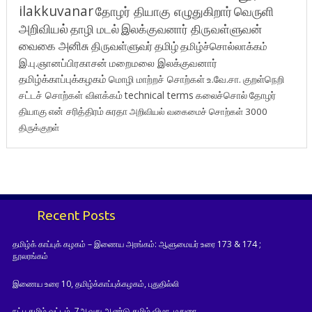
ilakkuvanar
தோழர் தியாகு எழுதுகிறார்
வெருளி
அறிவியல்
தாழி மடல்
இலக்குவனார் திருவள்ளுவன்
வைகை அனிசு
திருவள்ளுவர்
தமிழ்
தமிழ்ச்சொல்லாக்கம்
இ.பு.ஞானப்பிரகாசன்
மறைமலை இலக்குவனார்
தமிழ்க்காப்புக்கழகம்
மொழி மாற்றச் சொற்கள்
உ.வே.சா.
குறள்நெறி
சட்டச் சொற்கள் விளக்கம்
technical terms
கலைச்சொல்
தோழர்
தியாகு
என் சரித்திரம்
சுரதா
அறிவியல் வகைமைச் சொற்கள் 3000
திருக்குறள்
Recent Posts
தமிழ்க் காப்புக் கழகம் – இணைய அரங்கம்: ஆளுமையர் உரை 173 & 174 ;
நூலரங்கம்
இணைய உரை 10, தமிழ்க்காப்புக்கழகம், புதுதில்லி
நட்பு தமிழ் வட்டம், 7ஆவது ஆண்டு தமிழ் விழா, மதுரை