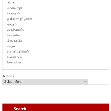
புதினம்
பொன்மொழி
மருத்துவம்
மு.இராமகிருட்டிணன்
முகநூல்
மொழிபெயர்ப்பு
மொழிப்போர்
விளையாட்டு
வெருளி
வெருளி அறிவியல்
வேலைவாய்ப்பு
வேளாண்மை
Archives
Search