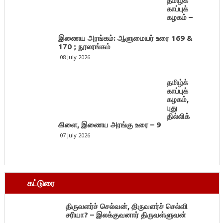
தமிழ்க்
காப்புக்
கழகம் –
இணைய அரங்கம்: ஆளுமையர் உரை 169 &
170 ; நூலரங்கம்
08 July 2026
தமிழ்க்
காப்புக்
கழகம்,
புது
தில்லிக்
கிளை, இணைய அரங்கு உரை – 9
07 July 2026
கட்டுரை
திருவளர்ச் செல்வன், திருவளர்ச் செல்வி
சரியா? – இலக்குவனார் திருவள்ளுவன்