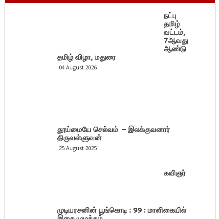
நட்பு
தமிழ்
வட்டம்,
7ஆவது
ஆண்டு
தமிழ் விழா, மதுரை
04 August 2026
தூய்மையே செல்வம் – இலக்குவனார்
திருவள்ளுவன்
25 August 2025
கவிஞர்
முடியரசனின் பூங்கொடி : 99 : மாளிகையில்
இசை முழக்கம்