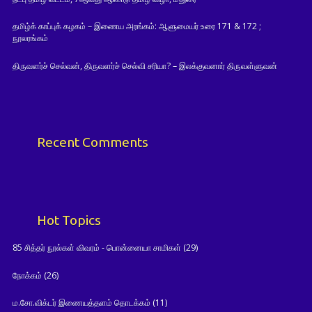
தமிழ்க் காப்புக் கழகம் – இணைய அரங்கம்: ஆளுமையர் உரை 171 & 172 ;
நூலரங்கம்
திருவளர்ச் செல்வன், திருவளர்ச் செல்வி சரியா? – இலக்குவனார் திருவள்ளுவன்
Recent Comments
Hot Topics
85 சித்தர் நூல்கள் விவரம் - பொன்னையா சாமிகள்
(29)
நோக்கம்
(26)
ம.சோ.விக்டர் இணையத்தளம் தொடக்கம்
(11)