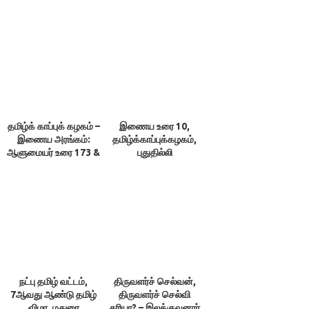
தமிழ்க் காப்புக் கழகம் –
இணைய உரை 10,
இணைய அரங்கம்:
தமிழ்க்காப்புக்கழகம்,
ஆளுமையர் உரை 173 &
புதுதில்லி
174 ; நூலரங்கம்
நட்பு தமிழ் வட்டம்,
திருவளர்ச் செல்வன்,
7ஆவது ஆண்டு தமிழ்
திருவளர்ச் செல்வி
விழா, மதுரை
சரியா? – இலக்குவனார்