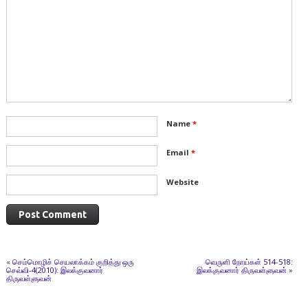
Name
*
Email
*
Website
«
செம்மொழிச் செயலாக்கம் குறித்து ஒரு
வெருளி நோய்கள் 514-518:
செவ்வி-4(2010): இலக்குவனார்
இலக்குவனார் திருவள்ளுவன்
»
திருவள்ளுவன்