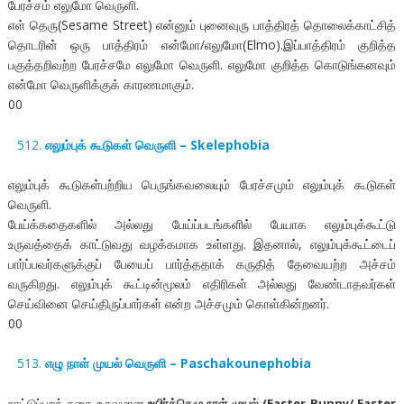
பேரச்சம் எலுமோ வெருளி.
எள் தெரு(Sesame Street) என்னும் புனைவுரு பாத்திரத் தொலைக்காட்சித்
தொடரின் ஒரு பாத்திரம் என்மோ/எலுமோ(Elmo).இப்பாத்திரம் குறித்த
பகுத்தறிவற்ற பேரச்சமே எலுமோ வெருளி. எலுமோ குறித்த கொடுங்கனவும்
என்மோ வெருளிக்குக் காரணமாகும்.
00
எலும்புக் கூடுகள் வெருளி – Skelephobia
எலும்புக் கூடுகள்பற்றிய பெருங்கவலையும் பேரச்சமும் எலும்புக் கூடுகள்
வெருளி.
பேய்க்கதைகளில் அல்லது பேய்ப்படங்களில் பேயாக எலும்புக்கூட்டு
உருவத்தைக் காட்டுவது வழக்கமாக உள்ளது. இதனால், எலும்புக்கூட்டைப்
பார்ப்பவர்களுக்குப் பேயைப் பார்த்ததாக் கருதித் தேவையற்ற அச்சம்
வருகிறது. எலும்புக் கூட்டின்மூலம் எதிரிகள் அல்லது வேண்டாதவர்கள்
செய்வினை செய்திருப்பார்கள் என்ற அச்சமும் கொள்கின்றனர்.
00
எழு நாள் முயல் வெருளி – Paschakounephobia
நாட்டுப்புறக் கதை உருவமான
உயிர்த்தெழு நாள் முயல் (Easter Bunny/ Easter