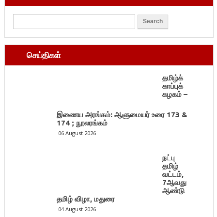
செய்திகள்
தமிழ்க்
காப்புக்
கழகம் –
இணைய அரங்கம்: ஆளுமையர் உரை 173 &
174 ; நூலரங்கம்
06 August 2026
நட்பு
தமிழ்
வட்டம்,
7ஆவது
ஆண்டு
தமிழ் விழா, மதுரை
04 August 2026