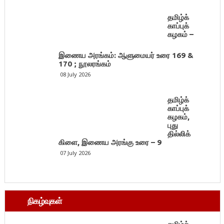
தமிழ்க்
காப்புக்
கழகம் –
இணைய அரங்கம்: ஆளுமையர் உரை 169 &
170 ; நூலரங்கம்
08 July 2026
தமிழ்க்
காப்புக்
கழகம்,
புது
தில்லிக்
கிளை, இணைய அரங்கு உரை – 9
07 July 2026
நிகழ்வுகள்