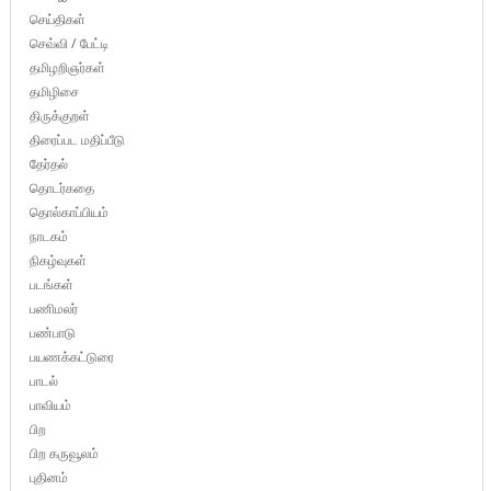
செய்திகள்
செவ்வி / பேட்டி
தமிழறிஞர்கள்
தமிழிசை
திருக்குறள்
திரைப்பட மதிப்பீடு
தேர்தல்
தொடர்கதை
தொல்காப்பியம்
நாடகம்
நிகழ்வுகள்
படங்கள்
பணிமலர்
பண்பாடு
பயணக்கட்டுரை
பாடல்
பாவியம்
பிற
பிற கருவூலம்
புதினம்