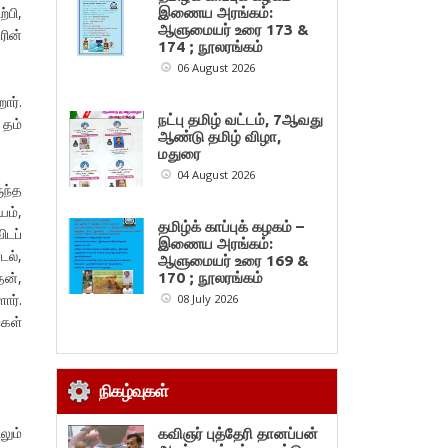
்பி,
இணைய அரங்கம்:
ஆளுமையர் உரை 173 &
ின்
174 ; நூலரங்கம்
06 August 2026
ார்.
நட்பு தமிழ் வட்டம், 7ஆவது
 தம்
ஆண்டு தமிழ் விழா,
மதுரை
04 August 2026
ுந்த
யம்,
தமிழ்க் காப்புக் கழகம் –
ிடப்
இணைய அரங்கம்:
ல்,
ஆளுமையர் உரை 169 &
தன்,
170 ; நூலரங்கம்
ார்.
08 July 2026
்கள்
நிகழ்வுகள்
லும்
கவிஞர் புத்தேரி தானப்பன்