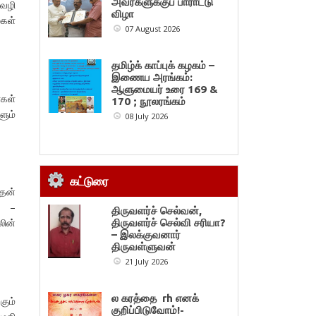
அவர்களுக்குப் பாராட்டு
 வழி
விழா
கள்
07 August 2026
தமிழ்க் காப்புக் கழகம் –
இணைய அரங்கம்:
ஆளுமையர் உரை 169 &
்கள்
170 ; நூலரங்கம்
ளும்
08 July 2026
கட்டுரை
 தன்
றி –
திருவளர்ச் செல்வன்,
லின்
திருவளர்ச் செல்வி சரியா?
– இலக்குவனார்
திருவள்ளுவன்
21 July 2026
ல கரத்தை rh எனக்
கும்
குறிப்பிடுவோம்!-