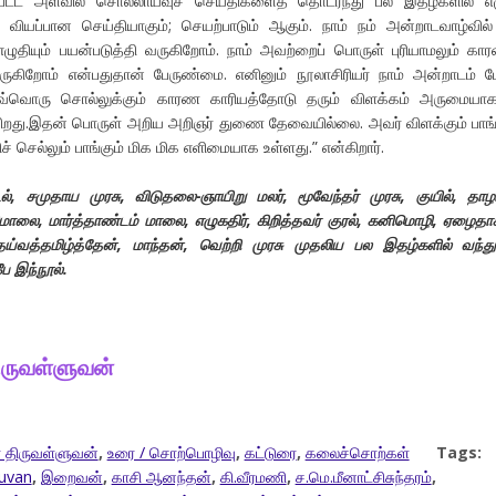
ேம்பட்ட அளவில் சொல்லாய்வுச் செய்திகளைத் தொடர்ந்து பல இதழ்களில் எ
ு வியப்பான செய்தியாகும்; செயற்பாடும் ஆகும். நாம் நம் அன்றாடவாழ்வில
ழுதியும் பயன்படுத்தி வருகிறோம். நாம் அவற்றைப் பொருள் புரியாமலும் கா
ுகிறோம் என்பதுதான் பேருண்மை. எனினும் நூலாசிரியர் நாம் அன்றாடம் பே
ஒவ்வொரு சொல்லுக்கும் காரண காரியத்தோடு தரும் விளக்கம் அருமையாக
ிறது.இதன் பொருள் அறிய அறிஞர் துணை தேவையில்லை. அவர் விளக்கும் பாங்
ச் செல்லும் பாங்கும் மிக மிக எளிமையாக உள்ளது.” என்கிறார்.
், சமுதாய முரசு, விடுதலை-ஞாயிறு மலர், மூவேந்தர் முரசு, குயில், தாழம
ாலை, மார்த்தாண்டம் மாலை, எழுகதிர், கிறித்தவர் குரல், கனிமொழி, ஏழைதா
ய்வத்தமிழ்த்தேன், மாந்தன், வெற்றி முரசு முதலிய பல இதழ்களில் வந்த
ே இந்நூல்.
ிருவள்ளுவன்
 திருவள்ளுவன்
,
உரை / சொற்பொழிவு
,
கட்டுரை
,
கலைச்சொற்கள்
Tags:
luvan
,
இறைவன்
,
காசி ஆனந்தன்
,
கி.வீரமணி
,
ச.மெ.மீனாட்சிசுந்தரம்
,