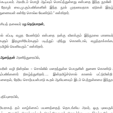
க்கூடியவர். அவரிடம் மொழி ஆய்வும் மொய்த்துள்ளது என்பதை இந்த நூலின்
 தோழர் வை.மு.கும்பலிங்கனின் இந்த நூல் முதலாவதாக ஏடுகள் இதழ்
் துணைவன் என்றே சொல்ல வேண்டும்.” என்கிறார்.
தேசியத் தலைவர்
பழ.நெடுமாறன்,
ாமல் எப்படி எழுத வேண்டும் என்பதை நன்கு விளக்கும் இந்நூலை மாணவர
்களும் இதழாசிரியர்களும் படித்துப் புரிந்து கொண்டால், எழுத்தாக்கங்க
ிழில் வெளிவரும்.” என்கிறார்.
 ஆனந்தன்
அணிந்துரையில்,
ேரின் வழி நின்றல்ல – சொல்லில் மறைந்துள்ள பொருளின் துணை கொண்டு
்பலிங்கனார் நிகழ்த்துகிறார்….. இன்றமிழ்ச்சொல் காணல் மட்டுமின்
ை களைதல், நேரிய சொற்பயன்பாடு கூறல் ஆகியனவும் இடம் பெற்றுள்ளமை இந்நூ
பதிப்புரையில்,
ரியராகத் தம் வாழ்க்கைப் பயணத்தைத் தொடங்கிய அவர், ஒரு புலவருக்