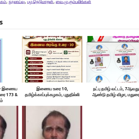
ிகம்
,
நூலாய்வு
,
பழ.நெடுமாறன்
,
வை.மு.கும்பலிங்கன்
s
ம் – இணைய
இணைய உரை 10,
நட்பு தமிழ் வட்டம், 7ஆவது
உரை 173 &
தமிழ்க்காப்புக்கழகம், புதுதில்லி
ஆண்டு தமிழ் விழா, மதுர
ம்