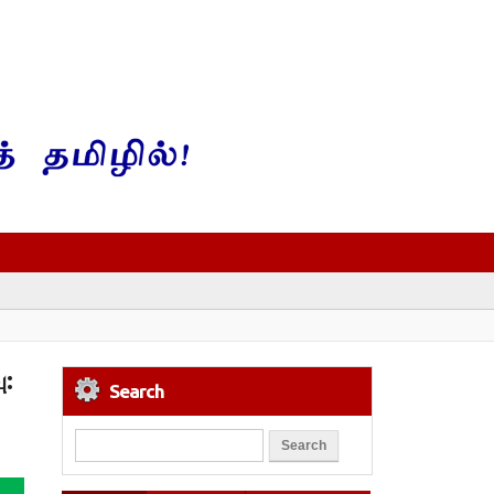
ு:
Search