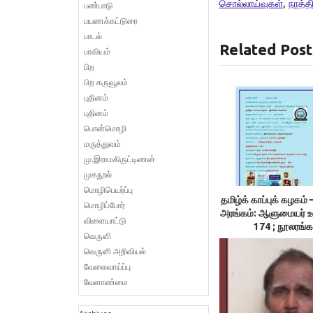
சொல்லாய்வுகள்
,
நாத்த
பண்பாடு
பயணக்கட்டுரை
பாடல்
Related Post
பாவியம்
பிற
பிற கருவூலம்
புதினம்
புதினம்
பொன்மொழி
மருத்துவம்
மு.இராமகிருட்டிணன்
முகநூல்
மொழிபெயர்ப்பு
தமிழ்க் காப்புக் கழக
மொழிப்போர்
அரங்கம்: ஆளுமையர் 
விளையாட்டு
174 ; நூலரங்க
வெருளி
வெருளி அறிவியல்
வேலைவாய்ப்பு
வேளாண்மை