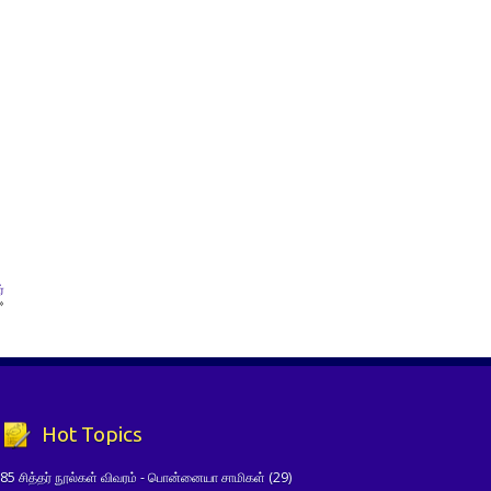
்
»
Hot Topics
85 சித்தர் நூல்கள் விவரம் - பொன்னையா சாமிகள்
(29)