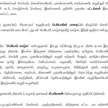
ல்லாய்வுச் செம்மல், கொள்கைவேள், புலவர்மாமணி, கவிமாமணி, எழுத்துச் சிற
ிழ்ச் சுடர், செஞ்சொற் செல்வர, இலக்கணக் குரிசில் முதலிய
பட்டங்கள்
இவர
்கப்பட்டவை.
 நூறாயிரம் ‘சிவாயநம’ எழுதியவர்
பெரியாரின் பாதை
யில் திரும்பிச் சென்ற
ப் பாதையில் நடைபோட்டதுடன் ‘பெரியார் வாழ்க(தமிழ் வாழ்க, இந்தி ஒழிக)’ என்று
யே “
பெரியார் வாழ்க
” என்பதுதான். இஃது அப்போது தி.மு.க. தீவிர ஏடாக இர
து. திராவிட இயக்க இதழான விடுதலை, பகுத்தறிவு, தமிழரசு, பெரியாரி
, வெற்றி முரசு, முதலியவற்றிலும் எழுதி வந்தார். மேலும், தமிழிய-திராவ
 தமிழ் இலெமூரியா, அன்புப்பாலம், எழுகதிர், மீண்டும் கவிக்கொண்ட
குயில், ஏழைதாசன், தாழம்பூ, சமுதாயமுரசு, கிறித்துவர் குரல், மாந்
ம், ஆத்திமாலை, கதம்பம், தினமணி முதலியவற்றிலும் தொடர்ந்து எழுதியுள்ள
ரகேசரி, சுதந்திரன், தீப்பொறி ஆகியவற்றிலும் இவரின் எழுத்தோவியங
இதழ்களில் எழுதி வருகிறார்.
ுரையில் திராவிடர் கழகத் தலைவர்
கி.வீரமணி
பின்வருமாறு குறிப்பிட்டுள்ளார்:
மு.கும்பலிங்கன் அவர்கள், பகுத்தறிவாளர், விடுதலை உட்பட பல ஏடுகளி