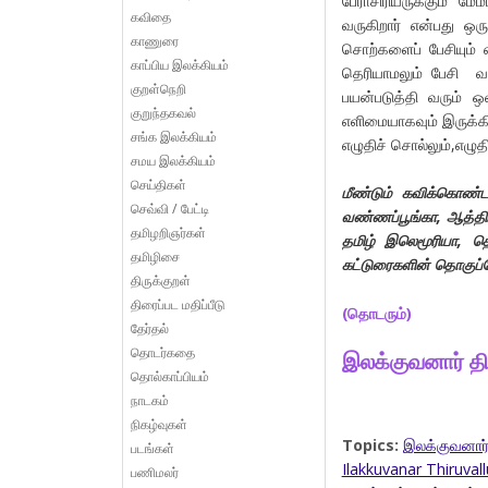
பேராசிரியருக்கும் ம
கவிதை
வருகிறார் என்பது ஒர
காணுரை
சொற்களைப் பேசியும் எ
காப்பிய இலக்கியம்
தெரியாமலும் பேசி வர
குறள்நெறி
பயன்படுத்தி வரும் 
குறுந்தகவல்
எளிமையாகவும் இருக்க
சங்க இலக்கியம்
எழுதிச் சொல்லும்,எழுதி
சமய இலக்கியம்
செய்திகள்
மீண்டும் கவிக்கொண்டல
செவ்வி / பேட்டி
வண்ணப்பூங்கா, ஆத்திம
தமிழறிஞர்கள்
தமிழ் இலெமூரியா, தெ
தமிழிசை
கட்டுரைகளின் தொகுப்ப
திருக்குறள்
திரைப்பட மதிப்பீடு
(தொடரும்)
தேர்தல்
தொடர்கதை
இலக்குவனார் த
தொல்காப்பியம்
நாடகம்
நிகழ்வுகள்
Topics:
இலக்குவனார்
படங்கள்
Ilakkuvanar Thiruval
பணிமலர்