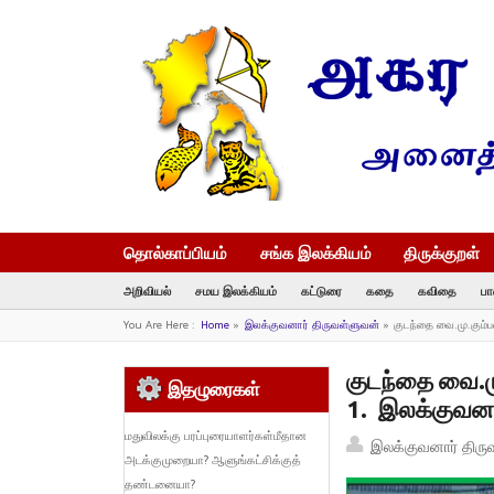
தொல்காப்பியம்
சங்க இலக்கியம்
திருக்குறள்
அறிவியல்
சமய இலக்கியம்
கட்டுரை
கதை
கவிதை
பா
You Are Here :
Home
»
இலக்குவனார் திருவள்ளுவன்
»
குடந்தை வை.மு.கும்
குடந்தை வை.மு
இதழுரைகள்
1. இலக்குவனா
மதுவிலக்கு பரப்புரையாளர்கள்மீதான
இலக்குவனார் திரு
அடக்குமுறையா? ஆளுங்கட்சிக்குத்
தண்டனையா?