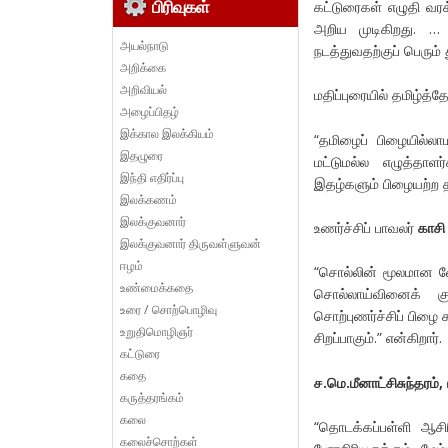
கட்டுரைகள் எழுதி வர
பிரிவுகள்
அறிய முடிகிறது. …
அயல்நாடு
நடத்துவதற்குப் பெரும
அறிக்கை
அறிவியல்
மதிப்புரையில் தமிழ்த்
அழைப்பிதழ்
இக்கால இலக்கியம்
“தமிழைப் பிழையில்ல
இதழுரை
மட்டுமல்ல எழுத்தாளர
இந்தி எதிர்ப்பு
இதழ்களும் பிழையற்ற தம
இலக்கணம்
இலக்குவனார்
உணர்ச்சிப் பாவலர்
காசி
இலக்குவனார் திருவள்ளுவன்
ஈழம்
“சொல்லின் மூலமான வ
உண்மைக்கதை
சொல்லாய்வினைக் கும
உரை / சொற்பொழிவு
சொற்புணர்ச்சிப் பிழ
உறுதிமொழிஞர்
சிறப்பாகும்.” என்கிறார்.
கட்டுரை
கதை
ச.மெ.மீனாட்சிசுந்தரம்,
கருத்தரங்கம்
கலை
“தொடக்கப்பள்ளி ஆசி
கலைச்சொற்கள்