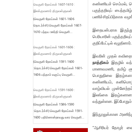
கண்ணியச் செம்மல், சொ
வெருளி நோய்கள் 1607-1610 :
பகுத்தறிவுப் பைந்தம
இலக்குவனார் திருவள்ளுவன்
பணிச்சிறப்பிற்காக வழங
(வெருளி நோய்கள் 1601-1606
தொடர்ச்சி) வெருளி நோய்கள் 1607-
இறையன்பராக இருந்து
1610 பந்தய ஊர்தி வெருளி...
பெரியாரின் பகுத்தறிவு
குறிப்பேட்டில் எழுதினார்.
வெருளி நோய்கள் 1601-1606 :
இலக்குவனார் திருவள்ளுவன்
இவரின் முதல் கவிதை
(வெருளி நோய்கள் 1591-1600
நாத்திகம்
இதழில் வந்த
:தொடர்ச்சி) வெருளி நோய்கள் 1601-
மாணவமணி, தமிழ் சூரன்
1606 பத்தாம் வகுப்பு வெருளி...
பொதுநிலை இதழ்களான
கண்ணியம், கனிமொழி, 
வாழ்வியல் முன்னேற்ற
வெருளி நோய்கள் 1591-1600 :
இலங்கை இதழ்களான வீ
இலக்குவனார் திருவள்ளுவன்
வந்துள்ளன. இப்போதும் 
(வெருளி நோய்கள் 1586-1590
:தொடர்ச்சி) வெருளி நோய்கள் 1591-
இந்நூலுக்கான அணிந்த
1600 பதினொன்றாவது வார வெருளி...
“ஆசிரியர் தோழர் வை.