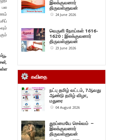
ழுதி
இலக்குவனார்
் பல
திருவள்ளுவன்
ரணம்
24 June 2026
சிப்
வும்
வெருளி நோய்கள் 1616-
கும்
1620 : இலக்குவனார்
திருவள்ளுவன்
23 June 2026
்பூ,
சன்,
ுள்ள
கவிதை
நட்பு தமிழ் வட்டம், 7ஆவது
ஆண்டு தமிழ் விழா,
மதுரை
04 August 2026
தூய்மையே செல்வம் –
இலக்குவனார்
திருவள்ளுவன்