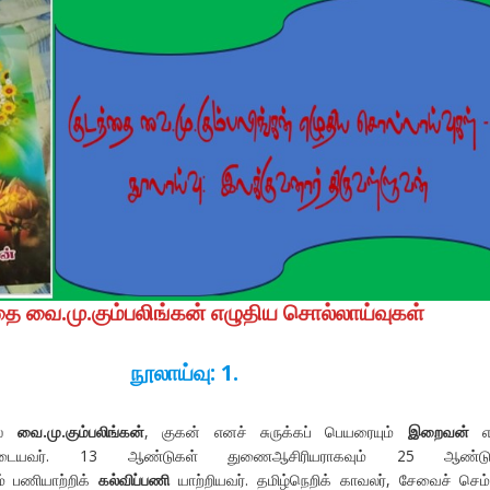
தை வை.மு.கும்பலிங்கன் எழுதிய சொல்லாய்வுகள்
நூலாய்வு: 1.
மல்
வை.மு.கும்பலிங்கன்
, குகன் எனச் சுருக்கப் பெயரையும்
இறைவன்
உடையவர். 13 ஆண்டுகள் துணைஆசிரியராகவும் 25 ஆண்டு
் பணியாற்றிக்
கல்விப்பணி
யாற்றியவர். தமிழ்நெறிக் காவலர், சேவைச் செம்