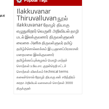
Popular Tags
Ilakkuvanar
துயர
Thiruvalluvan
நூல்
ilakkuvanar
தோழர் தியாகு
எழுதுகிறார்
வெருளி அறிவியல்
தாழி
மடல்
இலக்குவனார் திருவள்ளுவன்
வைகை அனிசு
திருவள்ளுவர்
தமிழ்
தமிழ்ச்சொல்லாக்கம்
இ.பு.ஞானப்பிரகாசன்
மறைமலை இலக்குவனார்
தமிழ்க்காப்புக்கழகம்
மொழி மாற்றச்
சொற்கள்
உ.வே.சா.
குறள்நெறி
சட்டச்
சொற்கள் விளக்கம்
technical terms
கலைச்சொல்
தோழர் தியாகு
என் சரித்திரம்
சுரதா
அறிவியல் வகைமைச் சொற்கள் 3000
திருக்குறள்