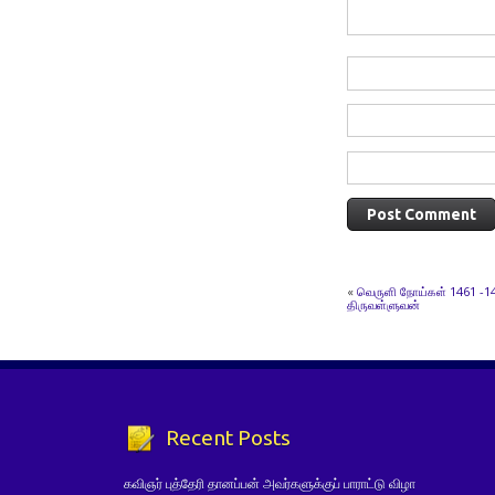
«
வெருளி நோய்கள் 1461 -14
திருவள்ளுவன்
Recent Posts
கவிஞர் புத்தேரி தானப்பன் அவர்களுக்குப் பாராட்டு விழா