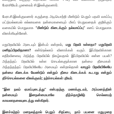
பேராசிரியர் முனைவர் சி.இலக்குவனார்.
பேரா.சி.இலக்குவனார் கருத்தை அடியொற்றி மீண்டும் பெறும் பதவி வாய்ப்பு
மட்டுமல்லாமல் எல்லாவகை நன்மைகளையும் மீளப் பெறுவதைக் குறிக்கும்
வகையில் பொதுவாக
“மீண்டும் கிடைக்கும் நல்வாய்ப்பு”
எனப் பொதுவாக
விளக்கியுள்ளேன்.
மறுபிறவியில் அடையும் இன்பம் என்றால்,
மறு பிறவி உள்ளதா?
மறுபிறவி
மனிதப்பிறவிதானா?
என்றெல்லாம் வினாக்கள் வரும். இப்பிறவிக்கான
எதிர்விளைவு அடுத்த பிறவியில் நிகழ்வதால் இப்பிறவியில் என்ன பயன்?
அந்தந்தப் பிறவியில் உள்ள செயல்களுக்கான நன்மை தீமைகள்
அந்தந்தந்தப் பிறவியிலேயே அமையும் என்றால்தான்
வாழும் பிறவியிலேயே
நன்மை கிடைக்க வேண்டும் என்றும் தீமை கிடைக்கக் கூடாது என்றும்
தீச்செயல்களை விலக்குவர்; நற்செயல்கள் புரிவர்.
“இன நலம் ஏமாப்புடைத்து” என்பதற்கு மணக்குடவர், அம்மனத்தின்
நன்மையும் இனநன்மையாலே தீத்தொழிலிற் செல்லாமற்
காவலாதலையுடைத்து என்கிறார்.
இனச்சுற்றம் மனநலத்தால் பெறும் சிறப்பை,
நாம்
பயனை மறுமுறை