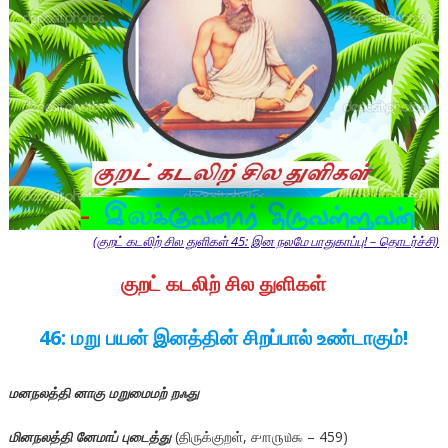
(குறட் கடலிற் சில துளிகள் 45: இன நலமே பாதுகாப்பு! – தொடர்ச்சி)
குறட் கடலிற் சில துளிகள்
46: மறு பயன் இனத்தின் சிறப்பால் உண்டாகும்!
மனநலத்தி னாகு மறுமைமற் றஃது
மினநலத்தி னேமாப் புடைத்து
(திருக்குறள், ௪௱௫௰௯ – 459)