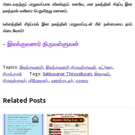
அடைவதற்குப் பாதுகாப்பாக விளங்கும். எனவே, மன நலத்தின் சிறப்பு இன
நலத்தால் வலிமை பெறுகிறது எனலாம்.
உள்ளத்தின் சிறப்பால் இன நலத்தின் பாதுகாப்புடன் மீள் நன்மையை நாம்
அடைவோம்!
– இலக்குவனார் திருவள்ளுவன்
Topics:
இலக்குவனார்
,
இலக்குவனார் திருவள்ளுவன்
,
கட்டுரை
,
திருக்குறள்
Tags:
Ilakkuvanar Thiruvalluvan
,
இனநலம்
,
திருவள்ளுவர்
,
பரிமேலழகர்.
,
மணக்குடவர்
,
மறுமை
Related Posts