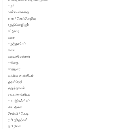
ஈழம்
உண்மைக்கதை
உரை / சொற்பொழிவு
உறுதிமொழிஞர்
கட்டுரை
கதை
கருத்தரங்கம்
கலை
கலைச்சொற்கள்
கவிதை
காணுரை
காப்பிய இலக்கியம்
குறள்நெறி
குறுந்தகவல்
சங்க இலக்கியம்
சமய இலக்கியம்
செய்திகள்
செவ்வி / பேட்டி
தமிழறிஞர்கள்
தமிழிசை