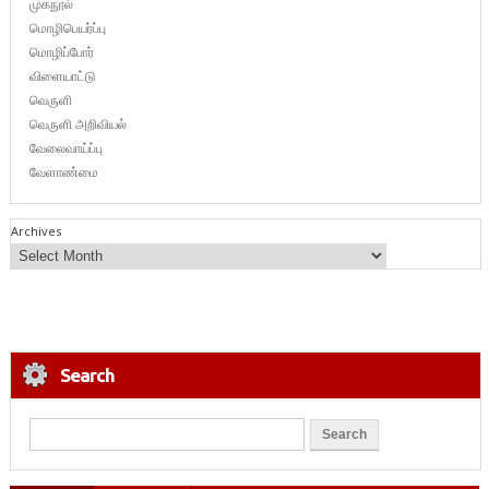
முகநூல்
மொழிபெயர்ப்பு
மொழிப்போர்
விளையாட்டு
வெருளி
வெருளி அறிவியல்
வேலைவாய்ப்பு
வேளாண்மை
Archives
Search