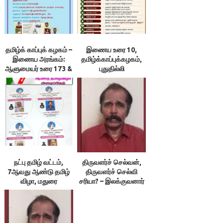
தமிழ்க் காப்புக் கழகம் –
இணைய உரை 10,
இணைய அரங்கம்:
தமிழ்க்காப்புக்கழகம்,
ஆளுமையர் உரை 173 &
புதுதில்லி
174 ; நூலரங்கம்
நட்பு தமிழ் வட்டம்,
திருவளர்ச் செல்வன்,
7ஆவது ஆண்டு தமிழ்
திருவளர்ச் செல்வி
விழா, மதுரை
சரியா? – இலக்குவனார்
திருவள்ளுவன்