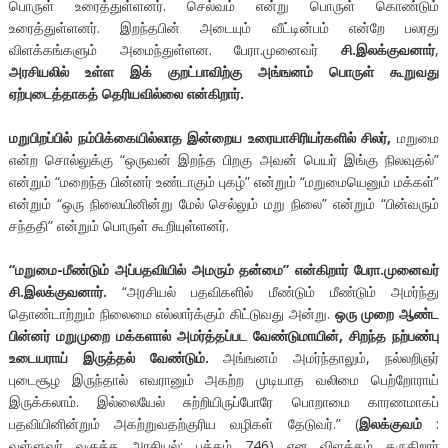
பொருள் உரைத்துள்ளனர். செல்வம் என்று பொருள் கொண்டும்
உரைத்துள்ளனர். இறந்தபின் அடையும் வீட்டின்பம் என்றே பலரது
விளக்கங்களும் அமைந்துள்ளன. பேரா.முனைவர்
சி.இலக்குவனார்
,
அரசியலில் உள்ள இக் குறட்பாவிற்கு அங்ஙனம் பொருள் கூறுவது
ஏற்புடைத்தாகத் தெரியவில்லை என்கிறார்.
மறுபிறப்பில் நம்பிக்கையில்லாத இன்றைய உரையாசிரியர்களில் சிலர்,
மறுமை
என்ற சொல்லுக்கு “ஒருவன் இறந்த பிறகு அவன் பெயர் இங்கு நிலவுதல்”
என்றும் “மறைந்த பின்னர் உண்டாகும் புகழ்” என்றும் “மறுமையெனும் மக்கள்”
என்றும் “ஒரு நிலையினின்று மேல் செல்லும் மறு நிலை” என்றும் “பின்வரும்
சந்ததி” என்றும் பொருள் கூறியுள்ளனர்.
“மறுமை-மீண்டும் அப்பதவியில் அமரும் தன்மை” என்கிறார் பேரா.முனைவர்
சி.இலக்குவனார்.
“அரசியல் பதவிகளில் மீண்டும் மீண்டும் அமர்ந்து
தொண்டாற்றும் நிலைமை எல்லார்க்கும் கிட்டுவது அன்று.
ஒரு முறை ஆண்ட
பின்னர் மறுமுறை மக்களால் அமர்த்தப்பட வேண்டுமாயின், சிறந்த நற்பண்பு
உடையராய் இருத்தல் வேண்டும்.
அங்ஙனம் அமர்ந்தாலும், நல்லறிஞர்
புடைசூழ இருந்தால் எவரானும் அகற்ற முடியாத வலிமை பெற்றோராய்
இருக்கலாம். இல்லையேல் சுற்றியிருப்போரே பொறாமை காரணமாகப்
பதவியினின்றும் அகற்றுவதற்குரிய வழிகள் தேடுவர்.” (
இலக்குவம்
:
வள்ளுவர் வகுத்த அரசியல்: பக்கம் 746) என விளக்கம் தருகிறார்