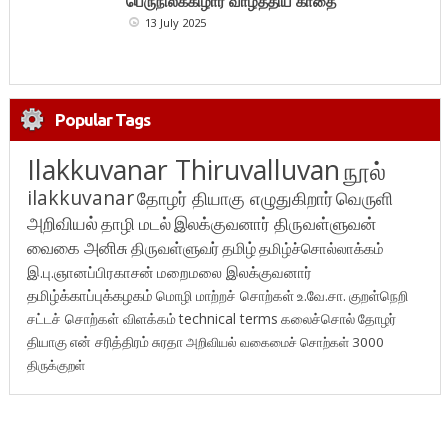
பெருநிலக்கிழார் வாழ்த்திய காதை
13 July 2025
Popular Tags
Ilakkuvanar Thiruvalluvan
நூல்
ilakkuvanar
தோழர் தியாகு எழுதுகிறார்
வெருளி
அறிவியல்
தாழி மடல்
இலக்குவனார் திருவள்ளுவன்
வைகை அனிசு
திருவள்ளுவர்
தமிழ்
தமிழ்ச்சொல்லாக்கம்
இ.பு.ஞானப்பிரகாசன்
மறைமலை இலக்குவனார்
தமிழ்க்காப்புக்கழகம்
மொழி மாற்றச் சொற்கள்
உ.வே.சா.
குறள்நெறி
சட்டச் சொற்கள் விளக்கம்
technical terms
கலைச்சொல்
தோழர்
தியாகு
என் சரித்திரம்
சுரதா
அறிவியல் வகைமைச் சொற்கள் 3000
திருக்குறள்