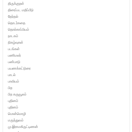
திருக்குறள்
திரைப்பட மதிப்பீடு
தேர்தல்
தொடர்கதை
தொல்காப்பியம்
நாடகம்
நிகழ்வுகள்
படங்கள்
பணிமலர்
பண்பாடு
பயணக்கட்டுரை
பாடல்
பாவியம்
பிற
பிற கருவூலம்
புதினம்
புதினம்
பொன்மொழி
மருத்துவம்
மு.இராமகிருட்டிணன்