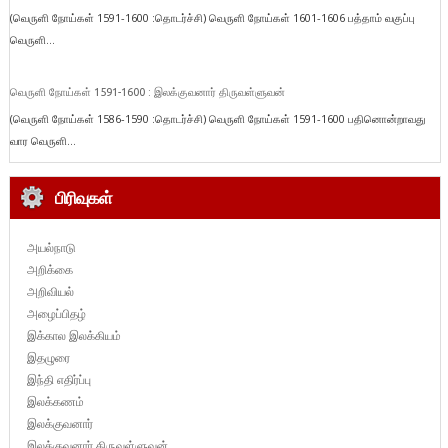
(வெருளி நோய்கள் 1591-1600 :தொடர்ச்சி) வெருளி நோய்கள் 1601-1606 பத்தாம் வகுப்பு
வெருளி...
வெருளி நோய்கள் 1591-1600 : இலக்குவனார் திருவள்ளுவன்
(வெருளி நோய்கள் 1586-1590 :தொடர்ச்சி) வெருளி நோய்கள் 1591-1600 பதினொன்றாவது
வார வெருளி...
பிரிவுகள்
அயல்நாடு
அறிக்கை
அறிவியல்
அழைப்பிதழ்
இக்கால இலக்கியம்
இதழுரை
இந்தி எதிர்ப்பு
இலக்கணம்
இலக்குவனார்
இலக்குவனார் திருவள்ளுவன்